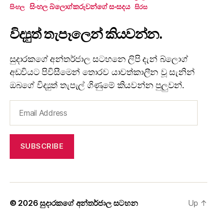
සිංහල බ්ලොග්කරුවන්ගේ සංසදය
සිංහල
සිරස
විද්‍යුත් තැපෑලෙන් කියවන්න.
සුදාරකගේ අන්තර්ජාල සටහනෙ ලිපි දැන් බ්ලොග්
අඩවියට පිවිසීමෙන් තොරව යාවත්කාලීන වූ සැනින්
ඔබගේ විද්‍යුත් තැපැල් ගිණුමේ කියවන්න පුලුවන්.
Email
Address
SUBSCRIBE
© 2026
සුදාරකගේ අන්තර්ජාල සටහන
Up
↑