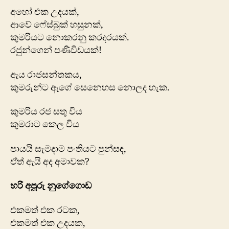
අහෝ එක උදයක්,
ආවේ ෆේස්බුක් හසුනක්,
කුමරියට නොකරනු කරදරයක්.
රජුන්ගෙන් පණිවිඩයක්!
ඇය රාජසන්තකය,
කුමරුන්ට ඇගේ සෙනෙහස නොලද හැක.
කුමරිය රජ සතු විය
කුමරාට කෙල විය
පායයි සැමදාම පංතියට පුන්සඳ,
ඒත් ඇයි අද අමාවක?
හරි අපූරු ‍නුගේගොඩ
එකමත් එක රටක,
එකමත් එක උදයක,