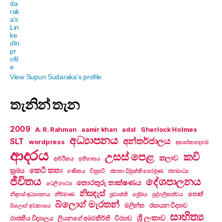
View Supun Sudaraka's profile
තැනින් තැන
2009
A. R. Rahman
aamir khan
adsl
Sherlock Holmes
අධ්‍යාපනය
අන්තර්ජාලය
SLT
wordpress
අශෝක හඳගම
ආදරය
උසස් පෙළ
කවි
කලාව
ආර්ථිකය
ඉතිහාසය
කෙටි කතා
ක්‍රමය
ගණිතය
චිත්‍රපටි
ජනතා විමුක්ති පෙරමුණ
ජනමාධ්‍ය
ජීවිතය
දේශපාලනය
තොරතුරු තාක්ෂණය
ටෙලි නාට්‍ය
නිසඳැස්
පොත්
නිදහස් අධ්‍යාපනය
නිර්මාණ
ප්‍රවෘත්ති
ප්‍රේමය
පුද්ගලිකත්වය
බ්ලොග් මැරතන්
මලින්ත
රසායන විද්‍යාව
බ්ලොග් අවකාශය
සාහිත්‍ය
ශ්‍රී ලංකාව
රාජකීය විද්‍යාලය
ලියනගේ අමරකීර්ති
විරහව