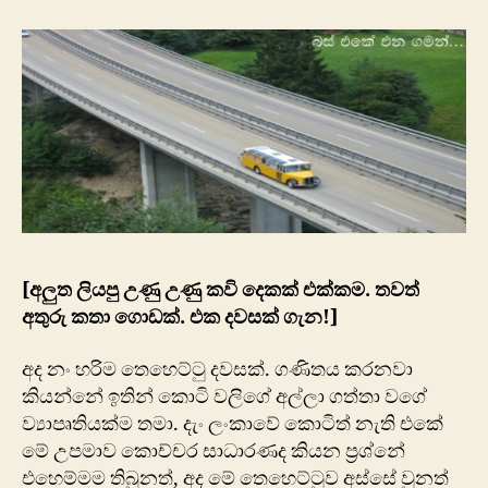
ගමන්…
[අලුත ලියපු උණු උණු කවි දෙකක් එක්කම. තවත්
අතුරු කතා ගොඩක්. එක දවසක් ගැන!]
අද නං හරිම තෙහෙට්ටු දවසක්. ගණිතය කරනවා
කියන්නේ ඉතින් කොටි වලිගේ අල්ලා ගත්‍තා වගේ
ව්‍යාපෘතියක්ම තමා. දැං ලංකාවේ කොටිත් නැති එකේ
‍මේ උපමාව කොච්චර සාධාරණද කියන ප්‍රශ්නේ
එහෙම්මම තිබුනත්, අද මේ තෙහෙට්ටුව අස්සේ වුනත්