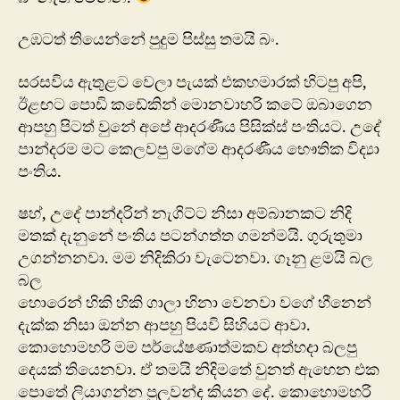
උඹටත් තියෙන්නේ පුදුම පිස්සු තමයි බං.
සරසවි‍ය ඇතුළට වෙලා පැයක් එකහමාරක් හිටපු අපි,
ඊළඟට පොඩි කඩේකින් මොනවාහරි කටේ ඔබාගෙන
ආපහු පිටත් වුනේ අපේ ආදරණීය පිසික්ස් පංතියට. උදේ
පාන්දරම මට කෙලවපු මගේම ආදරණීය භෞතික විද්‍යා
පංතිය.
ෂහ්, උදේ පාන්දරින් නැගිට්ට නිසා අම්බානකට නිදි
මතක් දැනුනේ පංතිය පටන්ගත්ත ගමන්මයි. ගුරුතුමා
උගන්නනවා. මම නිදිකිරා වැටෙනවා. ‍ගෑනු ළමයි බල
බල
හොරෙන් හිකි හිකි ගාලා හිනා වෙනවා වගේ හීනෙන්
දැක්ක නිසා ඔන්න ආපහු පියවි සිහියට ආවා.
කොහොමහරි මම පර්යේෂණාත්මකව අත්හදා බලපු
දෙයක් තියෙනවා. ඒ තමයි නිදිමතේ වුනත් ඇහෙන එක
පොතේ ලියාගන්න පුලුවන්ද කියන දේ. කොහොමහරි