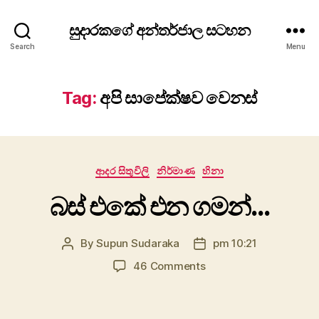
සුදාරකගේ අන්තර්ජාල සටහන
Search
Menu
Tag:
අපි සාපේක්ෂව වෙනස්
Categories
ආදර සිතුවිලි
නිර්මාණ
හිනා
බස් එකේ එන ගමන්…
By
Supun Sudaraka
pm 10:21
Post
Post
author
date
on
46 Comments
බස්
එකේ
එන