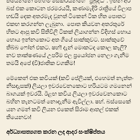
තියෙන්නේ මහගම සේකරයන්ගේ “ප්‍රබුද්ධ”. ඉතින් අර
බස් එක කොටන ජරමරයයි, කණාමැදිරි රාත්‍රියේ විලාප
හඬයි දෙක අතරමැද වුනත් ටිකෙන් ටික හිත පොතට
එකඟ කරගන්න ලැබුනා. පොත කියවන අතරතුරේ
හිතට ආපු කවි සිතිවිලි ටිකක් ලියාගන්න විදිහස් හොය
හොය ඉන්නකොට අත ගියේ සාක්කුවට. සාක්‍කුවේ
තිබ්බ ෆෝන් එකට. ෂහ්! දැන් මොකටද කොල කෑලි?
නව තාක්ෂණයේ උපරිම ඵල ‍ප්‍රයෝජන නෙලා ගැනීම
තමයි අපේ (වි)ජාතික වගකීම!
‍මේකෙන් එක කවියක් (කවි පේලියක්, එහෙමත් නැත්තං
නිසඳැසක්) ලියලා ඉවරවෙනකොට හරියටම ග‍මනෙන්
බාගයක් ඉවරයි. ඊළඟ කවිය ලියලා ඉවරවෙනකොට
බහින තැනටමත් නොදැනීම ඇවිල්ලා. ෂහ්. බස්සෙකේ
යන ගමන් කවි ලියන එකෙත් සිරාම ආතල් එකක්
තියෙනවා!
අර්ධ්‍යාසත්‍යගත කරන ලද ආදර සංක්ෂිප්තය