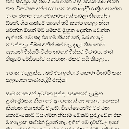
එපා කරපුම දේ තමයි බස් එකේ යද්දී රේඩියෝව අහන
එක. වි‍ශේෂයෙන්ම රෑට යන කණාමැදිරි රාත්‍රිය අහන්න
මං මං මහාම මහා පව්කාරකමක් කරලා තියෙන්න
ඕනේ. ගිය ආත්මේ කාගේ හරි කනට ගහලා නිසා
වෙන්න ඕනේ මට මේකට මුහුන දෙන්න වෙන්න
ඇත්තේ. මොකද එහෙම කියන්නේ, බස් ගාලේ
නවත්තලා තිබ්බ අනිත් බස් වල දාලා තියෙනවා
ඇහුනේ විස්සයි-විස්ස ත‍රගේ විස්තර විචාරය. මාත්
හිතුවේ රේඩියෝව දානවානං ඒකම දායි කියලා…
මොන මඟුලක්ද… බස් එක ඉස්ටාට් කොරා විතරයි කන
පලාගෙන කණාමැදිරි රාත්‍රිය!
සාමාන්‍යයෙන් අටවක පුත්තු පොතෙන් ලැබුන
උත්ප්‍රේරකය නිසා මම දැං ගමනක් යනකොට පොතක්
කියවන එක තමයි වැඩේ. විශේෂයෙන්ම මම එන
කොට-කොට බස් ගමන නිසාම මේකට පුරුදුවෙන එක
මහලොකු කජ්ජක් වුනේ නෑ. ඉතින් මේ දවස්වල අතේ