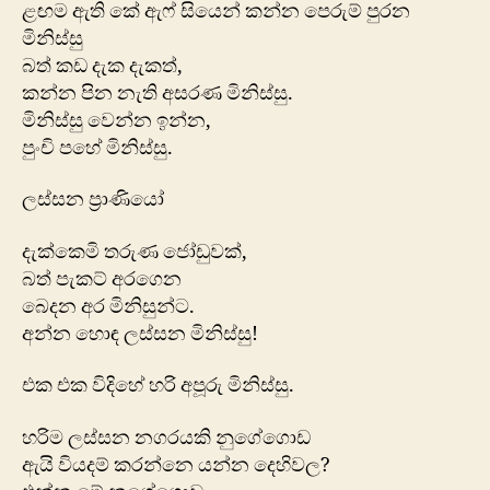
ළඟම ඇති කේ ඇෆ් සියෙන් කන්න පෙරුම් පුරන
මිනිස්සු
බත් කඩ දැක දැකත්,
කන්න පින නැති අසරණ මිනිස්සු.
මිනිස්සු වෙන්න ඉන්න,
පුංචි පහේ මිනිස්සු.
ලස්සන ප්‍රාණියෝ
දැක්කෙමි තරුණ ජෝඩුවක්,
බත් පැකට් අරගෙන
බෙදන අර මිනිසුන්ට.
අන්න හොඳ ලස්සන මිනිස්සු!
එක එක විදිහේ හරි අපූරු මිනිස්සු.
හරිම ලස්සන නගරයකි නුගේගොඩ
ඇයි වියදම් කරන්නෙ යන්න දෙහිවල?