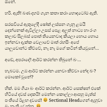
ඕ‍නේ.
හරි. ඇති! බණ දහම් ගැන කතා කරා හොඳටෝම ඇති.
සරසවියේ ඇතුලේදී ෂෝක් ලස්සන ගෑනු ළමයි
දෙන්නෙක් ඇවිල්ලා උසස් පෙළ අලුත් නාට්‍ය හා රංග
කලාව සිලබස් පොත් තියෙනවාද කියලා හොය හොය
ඉන්නවා දැක්ක වෙලාවේ මාත් රහසිං අපේ
යාලුවොන්ට කිව්වේ, නෑ නෑ මගේ කටින් කියවුනේ…
අඩේ, අපරාදේ! ආර්ට් කරන්න තිබුනේ බං…
හැබටම. උඹ ආර්ට් කරන්න යනවා කිව්වා නේද බං?
මොකෝ වුනේ?
හික්. මම ගියා බං ආර්ට් කරන්න. ආර්ට් සෙක්ෂන් එකේ
හිටියේ දවස් දෙකයි! මෙන්න කොල්ලා ආපහු මැත්ස්
පංතියේ ඊළඟ දවසේ!
Sectional Headගෙන් ඇහුවා
බං නැති වෙන්න.