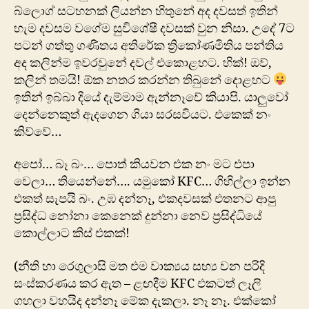
බ්ලොග් සටහනක් ලියන්න හිතුනේ අද දවසත් ඉතින්
හැම දවසම වගේම සුවිශේෂී දවසක් වුන නිසා. උදේ 7ට
පටන් ගත්තු ගණිතය අතිරේක ත්‍රිකෝණමිතිය පන්තිය
අද කලින්ම ඉවරවුනේ දවල් එකොළහට. හික්! ඔව්,
කලින් තමයි! ඕක නතර කරන්න තිබුනේ දොළහට
ඉතින් ඉබ්බා දියේ දැම්මා‍ම ඇන්නෑවේ කියාපි. යාලුවෝ
දෙන්නෙකුත් ඇදගෙන ගියා සරසවියට. එකෙක් නං
කිව්වේ…
අ‍පෝ… බෑ බං… පොත් කියවන එක නං මට එපා
වෙලා… තියෙන්නේ…. යමුකෝ KFC… ගිහිල්ලා ඉන්න
එකත් සැපයි බං. උඹ දන්නෑ, එකදවසක් එතනට ආපු
ප්‍රසිද්ධ නෝනා කෙනෙක් දුන්නා නෙව ප්‍රසිද්ධියේ
කොල්ලාට කිස් එකක්!
(නීති හා රෙගුලාසි මත එම වාක්‍යය සභ්‍ය වන පරිදි
සංස්කරණය කර ඇත – ළඟදීම KFC එකටත් ලෑලි
ගහලා වහයිද දන්නෑ මේක දැකලා. නෑ නෑ. එක්කෝ