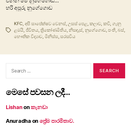
එන්න මේ නුගේගොඩ…
හරි අපූරු ‍නුගේගොඩ
KFC
,
අපි සාපේක්ෂව වෙනස්
,
උසස් පෙළ
,
කලාව
,
කවි
,
ගෑනු
ළමයි
,
ජීවිතය
,
ත්‍රිකෝණමිතිය
,
නිසඳැස්
,
නුගේගොඩ
,
පංති
,
බස්
,
Tags
භෞතික විද්‍යාව
,
මිනිස්ස
,
සරසවිය
Search
for:
මෙසේ පවසන ලදී…
Lishan
on
කැනඩා
Anuradha
on
ප්‍රේම පාරමිතාව.