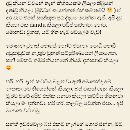
දඬු කියන වචනේ තැන් කිහිපයකම ලියලා තිබුනේ
දණ්ඩු කියලා (මූර්ධජ ණයන්නත් එක්කම තමයි
) ඒ
අර චැට් එකේ සඤ්ඤක පුරුද්දටම වෙන්න ඇති. අපි දඬු
කියන එක dandu කියලා ටයිප් කරනවා නෙව.
මොනවා වුනත්, යටි හිත හැම‍ වෙලේම වැඩ!
මොනවා වුනත් පො‍තේ නෝට් එක නං පොඩි පොඩි
අඩුපාඩුවක් නැතුව වුනත් සම්පූර්ණයෙන් ලියාගෙන.
ෂහ්! මේකට තමයි කියන්නේ නියම දක්ෂතාව කියලා!
හරි. හරි. දැන් කට්‍ටිය බලනවා ඇති මොකක්ද මේ
මාතෘකාවේ තියෙන්නේ කියලා. බස් එකක් ගැන කියලා
මූ රට වටේ අපිව එක්ක යනවා කියලා කට්ටිය හිතනවා
කියලා මං දන්නවා. හරි හරි. කලබල වෙන්න එපා… අපි
මාතෘකාවට එමු.
පන්ති ඉවරවෙලා බස් එකට නැග්ගේ ගෙදර එන්න. මට