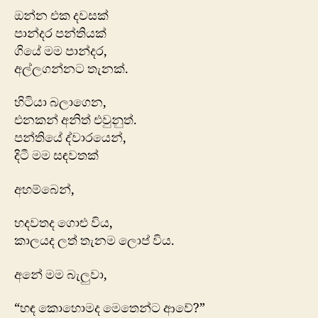
ඔන්න එක දවසක්
පාන්දර පන්තියක්
ගියේ මම පාන්දර,
අල්ලගන්නට තැනක්.
හිටියා බලාගෙන,
එනකන් අනිත් එවුනුත්.
පන්ති‍යේ ‍‍ද්වාරයෙන්,
දිටී මම සඳවතක්
අහම්බෙන්,
හදවතද ගොළු විය,
කාලයද ලත් තැනම ලොප් විය.
අනේ මම බැලුවා,
“හඳ කොහොමද මෙතෙන්ට ආවේ?”