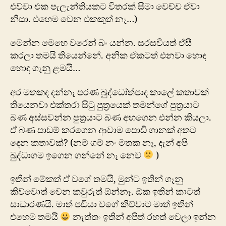
එව්වා එක පැලැන්තියකට විතරක් සීමා වෙච්ච ඒවා
නිසා. එහෙම වෙන එකකුත් නෑ…)
මෙන්න මෙහෙ වරෙන් බං යන්න. සරසවියත් ඒසී
කරලා තමයි තියෙන්නේ. අනික ඒකටත් එනවා හොඳ
හොඳ ගෑනු ළමයි…
අර මතකද දන්නෑ පරණ බුද්ධෝත්පාද කාලේ කතාවක්
තියෙනවා එක්තරා සිටු පුත්‍රයෙක් තමන්ගේ පුත්‍රයාට
බණ අස්සවන්න පුත්‍රයාට බණ අහගෙන එන්න කියලා.
ඒ බණ පාඩම් කරගෙන ආවාම පොඩි ගානක් අතට
දෙන කතාවක්? (නම් ගම් නං මතක නෑ, දැන් අපි
බුද්ධාගම ඉගෙන ගන්නේ නෑ නෙව
)
ඉතින් මේකත් ඒ වගේ තමයි, මුන්ට ඉතින් ගෑනු
කිව්වොත් වෙන කවුරුත් ඕන්නෑ. ඕක ඉතින් කාටත්
සාධාරණයි. මාත් පඬියා වගේ කිව්වාට මාත් ඉතින්
එහෙම තමයි
නැත්තං ඉතින් අපිත් රහත් වෙලා ඉන්න