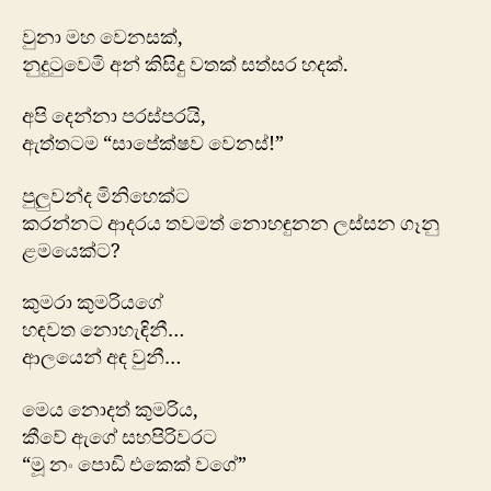
වුනා මහ වෙනසක්,
නුදුටුවෙමි අන් කිසිදු වතක් සත්සර හදක්.
අපි දෙන්නා පරස්පරයි,
ඇත්තටම “සාපේක්ෂව වෙනස්!”
පුලුවන්ද මිනිහෙක්ට
කරන්නට ආදරය තවමත් නොහඳුනන ලස්සන ගෑනු
ළමයෙක්ට?
කුමරා කුමරි‍යගේ
හඳවත නොහැඳිනී…
ආලයෙන් අඳ වුනී…
මෙය නොදත් කුමරිය,
කීවේ ඇගේ සහපිරිවරට
“මූ නං පොඩි එකෙක් වගේ”