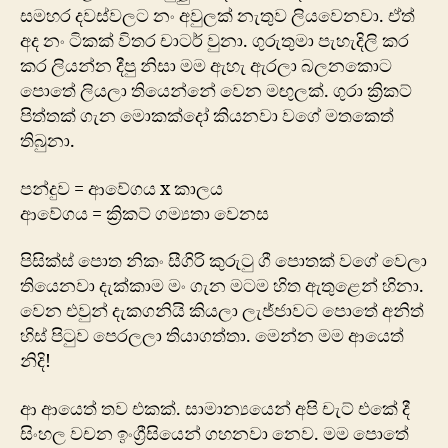
සමහර දවස්වලට නං අවුලක් නැතුව ලියවෙනවා. ඒත්
අද නං ටිකක් විතර චාටර් වුනා. ගුරුතුමා පැහැදිලි කර
කර ලියන්න දීපු නිසා මම ඇහැ ඇරලා බලනකොට
පොතේ ලියලා තියෙන්නේ වෙන මඟුලක්. ගුරා ක්‍රිකට්
පිත්තක් ගැන මොකක්දෝ කියනවා වගේ මතකෙත්
තිබුනා.
පන්දුව = ආවේගය x කාලය
ආවේගය = ක්‍රිකට් ගම්‍යතා වෙනස
පිසික්ස් පොත නිකං සීගිරි කුරුටු ගී‍ පොතක් ව‍ගේ වෙලා
ති‍යෙනවා දැක්කාම මං ගැන මටම හිත ඇතුළෙන් හිනා.
වෙන එවුන් දැකගනියි කියලා ලැජ්ජාවට පොතේ අනිත්
හිස් පිටුව පෙරලලා තියාගත්තා. මෙන්න මම ආයෙත්
නිදි!
ආ ආයෙත් තව එකක්. සාමාන්‍යයෙන් අපි චැට් එකේ දී
සිංහල වචන ඉංග්‍රීසියෙන් ගහනවා නෙව. මම පොතේ