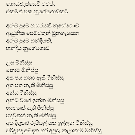
ගොඩබැස්සෙමි මමත්,
එකමත් එක නුගේගොඩකට
අරුම පුදුම නගරයකි නුගේගොඩ
ආධුනික පෙම්වතුන් මුනගැසෙන
අරුම පුදුම හන්දියකි,
හන්දිය නුගේගොඩ
උස මිනිස්සු
කොට මිනිස්සු
අත පය හතර ඇති මිනිස්සු
අත පත නැති මිනිස්සු
අන්ධ මිනිස්සු
අන්ධ වගේ ඉන්න මිනිස්සු
හදවතක් ඇති මිනිස්සු
හදවතක් නැති මිනිස්සු
අත දිගුකර රුපියල් සත ඉල්ලන මිනිස්සු
විරිඳු පද බෙදන හරි අපූරු කලාකාමී මිනිස්සු