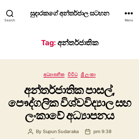
සුදාරකගේ අන්තර්ජාල සටහන
Search
Menu
Tag:
අන්තර්ජාතික
Categories
අධ්‍යාපනික
විවිධ
ශ්‍රී ලංකා
අන්තර්ජාතික පාසල්,
පෞද්ගලික විශ්වවිද්‍යාල සහ
ලංකාවේ අධ්‍යාපනය
By
Supun Sudaraka
pm 9:38
Post
Post
author
date