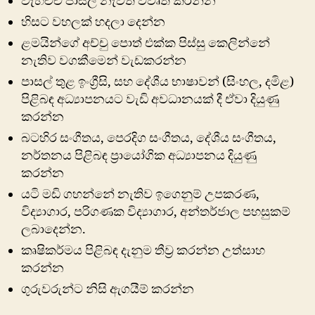
වැහිච්ච පාසල් නැවත විවෘත කරන්න
හිසට වහලක් හදලා දෙන්න
ළමයින්ගේ අච්චු පොත් එක්ක පිස්සු කෙලින්නේ
නැතිව වගකීමෙන් වැඩකරන්න
පාසල් තුළ ඉංග්‍රීසි, සහ දේශීය භාෂාවන් (සිංහල, දමිළ)
පිළිබඳ අධ්‍යාපනයට වැඩි අවධානයක් දී ඒවා දියුණු
කරන්න
බටහිර සංගීතය, පෙරදිග සංගීතය, දේශීය සංගීතය,
නර්තනය පිළිබඳ ප්‍රායෝගික අධ්‍යාපනය දියුණු
කරන්න
යටි මඩි ගහන්නේ නැතිව ඉගෙනුම් උපකරණ,
විද්‍යාගාර, පරිගණක විද්‍යාගාර, අන්තර්ජාල පහසුකම්
ලබාදෙන්න.
කෘෂිකර්මය පිළිබඳ දැනුම තීව්‍ර කරන්න උත්සාහ
කරන්න
ගුරුවරුන්ට නිසි ඇගයීම් කරන්න