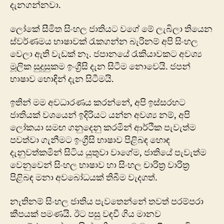
දැනගන්නවා.
ලෝකේ සීමිත සිංහල ජාතියට වගේ මේ ලැබිලා තියෙන
ස්වර්ණමය භාෂාවක් රැකගන්න බැරිනම් අපි සිංහල
වෙලා ඇති වැඩක් නෑ. ජපානයේ රැකියාවකට අවශ්‍ය
මූලික සුදුසුකම ඉංග්‍රීසි දැන සිටීම නොවෙයි. ජපන්
භාෂාව හොඳින් දැන සිටීමයි.
ඉතින් මම අවධාරණය කරන්නේ, අපි ඉස්සරහට
ජාතියක් වශයෙන් ඉදිරියට යන්න අවශ්‍ය නම්, අපි
ලෝකයා සමඟ ගනුදෙනු කරමින් ආර්ථික පැවැත්ම
පවත්වා ගැනීමට ඉංග්‍රීසි භාෂාව පිළිබඳ හොඳ
දැනුවත්කමින් සිටිය යුතුවා වාගේම, ජාතියේ පැවැත්ම
වෙනුවෙන් සිංහල භාෂාව හා සිංහල චාරිත්‍ර වාරිත්‍ර
පිළිබඳ මනා අවබෝධයක් තිබීම වැදගත්.
නැතිනම් සිංහල ජාතිය පැවතෙන්නේ තවත් පරම්පරා
කීපයක් පමණයි. ඊ‍ට පසු වඳවී ගිය මානව