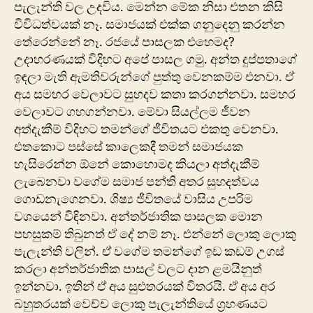
පැලැන්ති වල උදවිය. මෙන්න මේක නිසා ‍එත‍න කිසි
විවිධත්වයක් නෑ. සමාජයක් එක්ක ගනුදෙනු කරන්න
තේරෙන්නේ නෑ. රජයේ පාසලක එහෙමද?
උදාහරණයක් විදිහට අපේ පාසල ගමු. අන්ත දුප්පතාගේ
ඉඳලා මැති ඇමතිවරුන්ගේ පුත්තු වෙනකම්ම එනවා. ඒ
අය සමහර වෙලාවට සුහදව කතා කරගන්නවා. සමහර
වෙලාවට ගහගන්නවා. මේවා සියල්ලම ජීවන
අත්දැකීම් විදිහට තමන්ගේ ජීවි‍තයට එකතු වෙනවා.
එතකොට පස්සේ කාලෙකදී තමන් සමාජයක
හැසිරෙන්න ඕනේ කොහොමද කියලා අත්දැකීම්
ලැබෙනවා වගේම සමාජ පන්ති අතර සුහදත්වය
ගොඩනැගෙනවා. ශිෂ්‍ය ජීවිතයේ වාසිය උපරිම
වශයෙන් විඳිනවා. අන්තර්ජාතික පාසලක මොන
පහසුකම් තිබුනත් ඒ දේ නම් නෑ. එන්නේ ලොකු ලොකු
පැලැන්ති වලින්. ඒ වගේම තමන්ගේ ඉඩ කඩම් උගස්
කරලා අන්තර්ජාතික පාසල් වලට දාන ළමයිනුත්
ඉන්නවා. ඉතින් ඒ අය සුළුතරයක් විතරයි. ඒ අය අර
බහුතරයක් වෙච්ච ලොකු පැලැන්තියේ ග්‍රහණයට