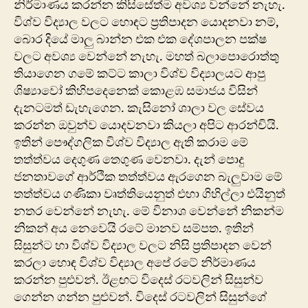
නිර්මාණය කරන්න කිසිසේත්ම අවශ්‍ය වන්නේ නැහැ.
විශ්ව විද්‍යාල වලට හොඳට ප්‍රතිපාදන යොදනවා නම්,
බොර දියේ මාලු බාන්න එක එක දේශපාලන පක්ෂ
වලට අවශ්‍ය වෙන්නේ නැහැ. මහත් බලාපොරොත්තු
තියාගෙන ගමේ කට්ට කාලා විශ්ව විද්‍යාලයට ආපු
ශිෂ්‍යාවෝ කිහිපදෙනෙක් කොළඹ සමාජය විසින්
දැනටමත් ඩැහැගෙන. කැසිනෝ ශාලා වල සේවය
කරන්න ඔවුන්ව යොදවනවා කියලා අපිට ආරන්චියි.
ඉතින් පෞද්ගලික විශ්ව විද්‍යාල ඇති කරාම මේ
තත්ත්වය දෙගුණ තෙගුණ වෙනවා. දැන් පොදු
ජනතාවගේ ආර්ථික තත්ත්වය ඇරගෙන බැලුවාම මේ
තත්ත්වය ගණිකා වෘත්තියෙනුත් එහා ගිහිල්ලා එයිනුත්
නත‍ර වෙන්නේ නැහැ. මේ විනාශ වෙන්නේ නිකන්ම
නිකන් අය නෙවෙයි රටේ මානව සම්පත. ඉතින්
සිසුන්ට හා විශ්ව විද්‍යාල වලට නිසි ප්‍රතිපාදන වෙන්
කරලා හොඳ විශ්ව විද්‍යාල අපේ රටේ නිර්මාණය
කරන්න පුළුවන්. ඊළඟට විදෙස් රටවලින් සිසුන්ව
ගෙන්න ගන්න පුළුවන්. විදෙස් රටවලින් සිසුන්ගේ