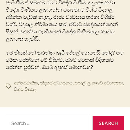
පැමිණීමත් සමඟම රටට විදේශ විණිමය ලැබෙනවා.
විදේශ විණිමය ලබාගන්න එතකොට විශ්ව විද්‍යාල
අරින්න වැඩක් නැහැ. රාජ්‍ය ව්‍යවසාය හරහා විශිෂ්ට
විශ්ව විද්‍යාල නිර්මාණය කර, ඒවාට විදේශයන්ගෙන්
සිසුන් ගෙන්වා ගැනීමෙන් විදේශ විණිමය ලංකාවට
ලබාගත හැකියි.
මේ කියන්නේ කරන්න බැරි දේවල් නෙවෙයි නේද? මට
මේක පේන්නේ මේ විදිහට. ඔබට වෙනත් විදිහකට
පේන්න පුළුවන්. ඔබේ අදහස් මොනවාද?
අන්තර්ජාතික
,
නිදහස් අධ්‍යාපනය
,
පාසල්
,
ලංකාවේ අධ්‍යාපනය
,
Tags
විශ්ව විද්‍යාල
Search
for: