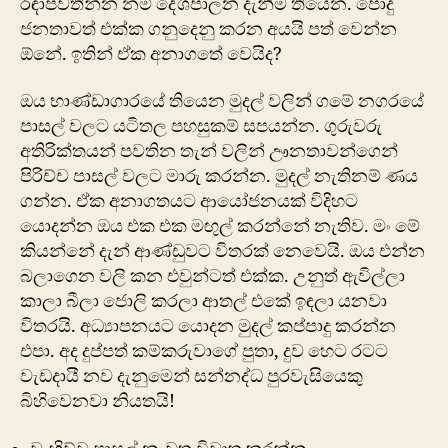
රඳාපවතින්න නම් දේශපාලන දැනීම තියෙන. පොදු
ජනතාවත් එක්ක ගනුදෙනු කරන අයයි පත් වෙන්න
ඕනේ. ඉතින් ඒක අනාගතේ වෙයිද?
ඔය භාණ්ඩාගාරයේ තියෙන මුදල් වලින් ගමේ නග‍රයේ
පාසල් වලට යටිතල පහසුකම් සපයන්න. ගුරුවරු
අතිරික්තයන් පවතින තැන් වලින් ඌනතාවන්ගෙන්
පිරිච්ච පාසල් වලට මාරු කරන්න. මුදල් නැතිනම් ණය
ගන්න. ඒක අනාගතයට ආයෝජනයක් විදිහට
යොදන්න ඔය එක එක මඟුල් කරන්නේ නැතිව. මං මේ
කියන්නේ දැන් ආණ්ඩුවට විතරක් නෙවෙයි. ඔය එන්න
බලාගෙන වලි කන එවුන්ටත් එක්ක. උනුත් ඇවිල්ලා
කාලා බීලා ‍ජොලි කරලා ආතල් එකේ ඉඳලා යනවා
විතරයි. අධ්‍යාපනයට යොදන මුදල් කප්පාදු කරන්න
එපා. අද දුප්පත් කම්කරුවාගේ පුතා, දුව හෙට රටට
වැඩදායී නව දැනුමෙන් සන්නද්ධ පුරවැසියෙකු
බිහිවෙනවා නියතයි!