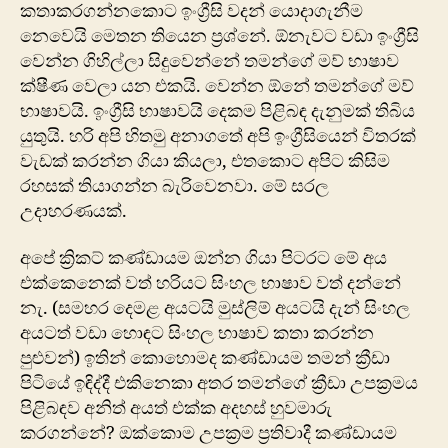
කතාක‍රගන්නකොට ඉංග්‍රීසි වදන් යොදාගැනීම
නෙවෙයි මෙතන තියෙන ප්‍රශ්නේ. ඕනැවට වඩා ඉංග්‍රීසි
වෙන්න ගිහිල්ලා සිදුවෙන්නේ තමන්ගේ මව් භාෂාව
ක්ෂීණ වෙලා යන එකයි. වෙන්න ඕනේ තමන්ගේ මව්
භාෂාවයි. ඉංග්‍රීසි භාෂාවයි දෙකම පිළිබඳ දැනුමක් තිබිය
යුතුයි. හරි අපි හිතමු අනාගතේ අපි ඉංග්‍රීසියෙන් විතරක්
වැඩක් කරන්න ගියා කියලා, එතකොට අපිට කිසිම
රහසක් තියාගන්න බැරිවෙනවා. මේ සරල
උදාහරණයක්.
අපේ ක්‍රිකට් කණ්ඩායම ඔන්න ගියා පිටරට මේ අය
එක්කෙනෙක් වත් හරියට සිංහල භාෂාව වත් දන්නේ
නැ. (සමහර දෙමළ අයටයි මුස්ලිම් අයටයි දැන් සිංහල
අයටත් වඩා ‍හොඳට සිංහල භාෂාව කතා කරන්න
පුළුවන්) ඉතින් කොහොමද කණ්ඩායම තමන් ක්‍රීඩා
පිටියේ ඉඳිද්දී එකිනෙකා අතර තමන්ගේ ක්‍රීඩා උපක්‍රමය
පිළිබඳව අනිත් අයත් එක්ක අදහස් හුවමාරු
කරගන්නේ? ඔක්කොම උපක්‍රම ප්‍රතිවාදී කණ්ඩායම