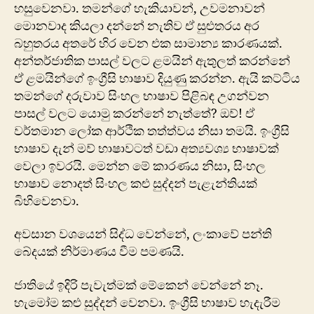
හසුවෙනවා. තමන්ගේ හැකියාවන්, උවමනාවන්
මොනවාද කියලා දන්නේ නැතිව ඒ සුළුතරය අර
බහුතරය අතරේ හිර වෙන එක සාමාන්‍ය කාරණයක්.
අන්තර්ජාතික පාසල් වලට ළමයින් ඇතුලත් කරන්නේ
ඒ ළමයින්ගේ ඉංග්‍රීසි භාෂාව දියුණු කරන්න. ඇයි කට්ටිය
තමන්ගේ දරුවාව සිංහල භාෂාව පිළිබඳ උගන්වන
පාසල් වලට යොමු කරන්නේ නැත්තේ? ඔව්! ඒ
වර්තමාන ලෝක ආර්ථික තත්ත්වය නිසා තමයි. ඉංග්‍රීසි
භාෂාව දැන් මව් භාෂාවටත් වඩා අත්‍යවශ්‍ය භාෂාවක්
වෙලා ඉවරයි. මෙන්න මේ කාරණය නිසා, සිංහල
භාෂාව නොදත් සිංහල කළු සුද්දන් පැළැන්තියක්
බිහිවෙනවා.
අවසාන වශයෙන් සිද්ධ වෙන්නේ,
ලංකාවේ පන්ති
බේදයක් නිර්මාණය වීම පමණයි.
ජාතියේ ඉදිරි පැවැත්මක් මේකෙන් වෙන්නේ නෑ.
හැමෝම කළු සුද්දන් වෙනවා. ඉංග්‍රීසි භාෂාව හැදැරීම