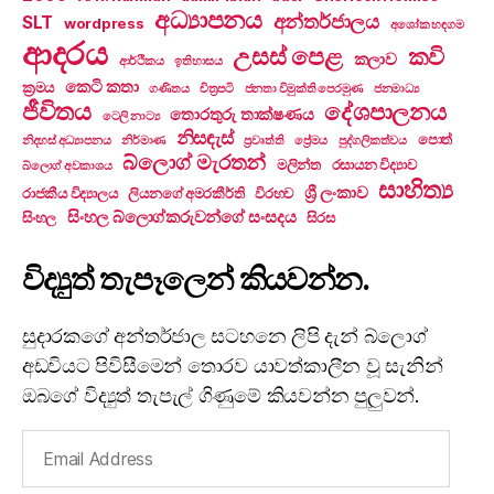
අධ්‍යාපනය
අන්තර්ජාලය
SLT
wordpress
අශෝක හඳගම
ආදරය
උසස් පෙළ
කවි
කලාව
ආර්ථිකය
ඉතිහාසය
කෙටි කතා
ක්‍රමය
ගණිතය
චිත්‍රපටි
ජනතා විමුක්ති පෙරමුණ
ජනමාධ්‍ය
ජීවිතය
දේශපාලනය
තොරතුරු තාක්ෂණය
ටෙලි නාට්‍ය
නිසඳැස්
පොත්
නිදහස් අධ්‍යාපනය
නිර්මාණ
ප්‍රවෘත්ති
ප්‍රේමය
පුද්ගලිකත්වය
බ්ලොග් මැරතන්
මලින්ත
රසායන විද්‍යාව
බ්ලොග් අවකාශය
සාහිත්‍ය
ශ්‍රී ලංකාව
රාජකීය විද්‍යාලය
ලියනගේ අමරකීර්ති
විරහව
සිංහල බ්ලොග්කරුවන්ගේ සංසදය
සිංහල
සිරස
විද්‍යුත් තැපෑලෙන් කියවන්න.
සුදාරකගේ අන්තර්ජාල සටහනෙ ලිපි දැන් බ්ලොග්
අඩවියට පිවිසීමෙන් තොරව යාවත්කාලීන වූ සැනින්
ඔබගේ විද්‍යුත් තැපැල් ගිණුමේ කියවන්න පුලුවන්.
Email
Address