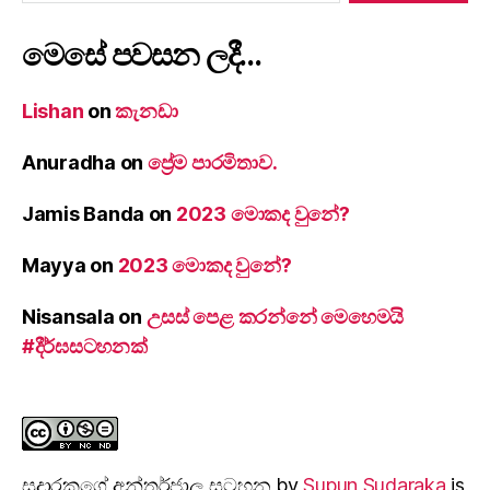
මෙසේ පවසන ලදී…
Lishan
on
කැනඩා
Anuradha
on
ප්‍රේම පාරමිතාව.
Jamis Banda
on
2023 මොකද වුනේ?
Mayya
on
2023 මොකද වුනේ?
Nisansala
on
උසස් පෙළ කරන්නේ මෙහෙමයි
#දීර්ඝසටහනක්
සුදාරක‍ගේ අන්තර්ජාල සටහන
by
Supun Sudaraka
is