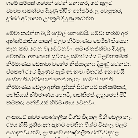
ගමේ සම්පත් ගමෙන් වෙන් නොකර, ගම තුලම
ව්‍යවසායකත්වය දියුණු කිරීම අන්තර්ජාල පහසුකම්,
දුරස්ථ අධ්‍යාපන උපක්‍රම දියුණු කරන්න.
මේවා කරන්න බැරි දේවල් නෙවෙයි. මේවා කරාම අර
අන්තර්ජාතික පාසල් වලට නිර්මාණය වෙමින් තියෙන
තැන කඩාගෙන වැඩෙටනවා. සමාජ තත්ත්වය දියුණු
වෙනවා. අනාගතේ සුවිශාල සමාජයයීය බලවත්කමක්
නිර්මාණය වෙනවා වගේම නිෂ්පාදනය දියුණු වෙනවා.
ඒකෙන් රටේ දියුණුව ඇති වෙනවා විතරක් නෙවෙයි
සංස්කෘතිය පිරිහෙන්නෙත් නැහැ. සාමාජ පන්ති
නිර්මාණය වෙලා අන්ත දුප්පත් පීඩනයට පත් කම්කරු
පන්තියක් නිර්මාණය නොවී, ශක්තිමත් දැනුමෙන් පිරි
කම්කරු පන්තියක් නිර්මාණය වෙනවා.
ලංකාවේ තවම පෞද්ගලික විශ්ව විද්‍යාල බිහි වෙලා නෑ.
රජය නිසි ප්‍රතිපාදන දැනට පවතින විශ්ව විද්‍යාල වලට
යොදනවා නම්, ලංකාවේ පෞද්ගලික විශ්වවිද්‍යාල