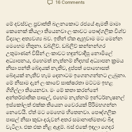
on
16 Comments
අන්තර්ජාතික
පාසල්,
පෞද්ගලික
මේ දවස්වල ප්‍රවෘත්ති බලනකොට රජයේ ඇමති මාමා
විශ්වවිද්‍යාල
කෙනෙක් කියලා තියෙනවා ලංකාවට පෞද්ගලික විශ්ව
සහ
විද්‍යාල අත්‍යවශ්‍ය බව. ඉතින් ඒක ඇහුවාම මට මෙන්න
ලංකාවේ
මෙහෙම හිතුනා. ඩබ්ලිව්. ඩබ්ලිව් කන්නන්ගර
අධ්‍යාපනය
උතුමාණන් විසින් ලංකාවට හඳුන්වාදීපු නොමිලේ
අධ්‍යාපනය, එහෙමත් නැත්නම් නිදහස් අධ්‍යාපන ක්‍රමය
නිසා පන්ති බේදයක් නැතිව, දුප්පත් පොහොසත්
බේදයක් නැතිව හැම දෙනාටම ඉගෙනගන්නට ලැබුනා.
මේ නිසාම දැන් ලංකාවේ සාක්ෂරතා මට්ටම ඉහළ
ගිහිල්ලා තියෙනවා. මං මේ කතා කරන්නේ
අන්තර්ජාතික පාසල්, එහෙම නැත්නම් ඉන්ටර්නැෂනල්
ඉස්කෝලත් එක්ක තියෙන වෛරයක් පිරිමහගන්න
නෙවෙයි. ඒත් ම‍ට මෙහෙම හිතෙනවා. පෞද්ගලික
පාසල් නිසා කුඩා දරුවන් අතර සමානාත්මතාව බිඳ
වැටිලා. එක එක නිළ ඇඳුම්. බස් එකේ ඉඳලා ගෙදර