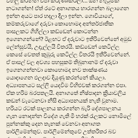
විහිලු කරන්න එපා කරුණාකරලා… ඕන නැටුමක්
නටාගන්න! ඒත් රටේ අනාගතය භාරගන්න බලාගෙන
ඉන්න අයට පාර හදලා දීලා ඉන්න. ගොවියාගේ,
කම්කරුවාගේ දරුවා කොහොමද අන්තර්ජාතික
පාසලකට ගිහිල්ලා කඩ්ඩෙන් කොටන්න
ඉගෙනගන්නේ? ඊළඟට ඒ දරුවාට ඉතිරිවෙන්නේ අමුඩ
ලේන්සුවයි, උදැල්ලයි විතරයි. කඩ්ඩෙන් කෙටිල්ල
කෙසේ වෙතත් කුඹුරු කෙටිල්ල විතරයි ඉතිරිවෙන්නේ.
ඒ පාසල් වල අවශ්‍ය පහසුකම් තිබුනානම් ඒ දරුවා
‍ඉගෙනගන්නවා කොහොමද නව තාක්ෂණය
යොදාගෙන ඵලදාව දියුණු කරන්නේ කියලා.
අධ්‍යාපනයට සල්ලි‍ යෙදවීම විහිළුවක් කරගන්න එපා.
ඒක හරිම බරපතලයි. අනාගතේ නිෂ්පාදන ක්‍රියාවලිය
කඩන් වැටෙනවා නිසි අධ්‍යාපනයක් නැති වුනාම.
හරියට රටක් පාලනය කරගන්න බැරි දේශපාලනය
ගැන නොදන්න විදේශ ගැති මී හරක් රැලකට නොමිලේ
පුන්නක්කු දෙන තැනක් වෙනවා අනාගත
පාර්ලිමේන්තුව. පාර්ලිමේන්තුවේ උත්තරීතර බව