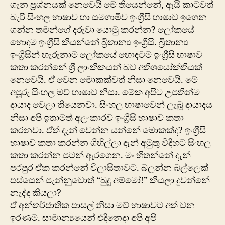
ගැන ප්‍රශ්නයක් නෙවෙයි මේ තියෙන්නේ, ඇයි කාටවත්
බැරි සිංහල භාෂාව හා සමගාමීව ඉංග්‍රීසි භාෂාව ඉගෙන
ගන්න තමන්‍‍ගේ දරුවා යොමු කරන්න? ලෝකයේ
හොඳම ඉංග්‍රීසි කියන්නේ බ්‍රිතාන්‍ය ඉංග්‍රීසි. බ්‍රිතාන්‍ය
ඉංග්‍රීසින් හැරුනාම ලෝකයේ හොඳටම ඉංග්‍රීසි භාෂාව
කතා කරන්නේ ශ්‍රී ලාංකිකයන් බව අතිශයෝක්තියක්
නෙවෙයි. ඒ වෙන මොකක්වත් නිසා නෙවෙයි. මේ
අපූරු සිංහල මව් භාෂාව නිසා. මේක අපිට උපතින්ම
දායාද වෙලා තියෙනවා. සිංහල භාෂාවෙන් ලැබූ දායාදය
නිසා අපි ඉතාමත් අලංකාරව ඉංග්‍රීසි භාෂාව කතා
කරනවා. ඒත් දැන් වෙන්න යන්නේ මොකක්ද? ඉංග්‍රීසි
භාෂාව කතා කරන්න ගිහිල්ලා දැන් අමුතු විදිහට සිංහල
කතා කරන්න පටන් ඇරගෙන. මං හිතන්නේ දැන්
පරපුර ඒක කරන්නේ විලාසිතාවට. බලන්න බල්ලෙක්
පස්සෙන් පැන්නුවොත් “බුදු අම්මෝ!” කියලා දුවන්නේ
නැද්ද කියලා?
ඒ අන්තර්ජාතික පාසල් නිසා මව් භාෂාවට අත් වන
ඉරණම. සාමාන්‍යයෙන් එදිනෙදා අපි අපි