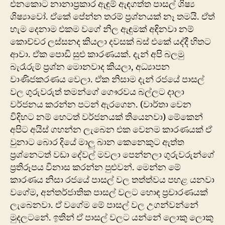
‍එනකොට නානාප්‍රකාර ඇඳුම් ඇඳගත්ත පාසල් ශිෂ්‍ය
ශිෂ්‍යාවෝ. ඒකේ පේන්න තරම් ප්‍රශ්නයක් නෑ තමයි. ඒත්
හැම දෙනාම එකම වගේ නිල ඇඳුමක් අඳිනවා නම්
කොච්චර ලස්සනද කියලා දවසක් බස් එකේ යද්දී හිතට
ආවා. ඒක පොඩි සුළු කාරණයක්. දැන් අපි බලමු
බැරෑරුම් ප්‍රශ්න මොනවාද කියලා, අධ්‍යාපන
වාණිජකරණය වෙලා. ඒක නිසාම දැන් රජයේ පාසල්
වල ගුරුවරුත් තමන්ගේ ගෞරවය බල්ලට දාලා
වර්ජනය කරන්න පටන් ඇරගෙන. (වාර්තා වෙන
විදිහට නම් හෙටත් වර්ජනයක් තියෙනවා) මේකෙන්
අපිට අයිස් ගහන්න ලැබෙන එක වෙනම කාරණයක් ඒ
වුනාට බොර දියේ මාලු බාන කෙනෙකුට ඇත්ත
ප්‍රශ්නෙටත් වඩා දේවල් මවලා පෙන්නලා ගුරුවරුන්ගේ
ප්‍රතිරූපය විනාස කරන්න පුළුවන්. මෙන්න මේ
කාරණය නිසා රජයේ පාසල් වල තත්ත්වය පහළ යනවා
ව‍ගේම, අන්තර්ජාතික පාසල් වලට හොඳ ප්‍රචාරණයක්
ලැබෙනවා. ඒ වගේම මේ පාසල් වල උගන්වන්නේ
මුදලටනේ. ඉතින් ඒ පාසල් වලට යන්නේ ලොකු ලොකු