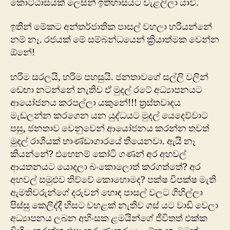
කොට්ඨාසයක් ලෙසින් ඉතිහාසයට වැළලිලා යාවි.
ඉතින් මේකට අන්තර්ජාතික පාසල් වහලා හරියන්නේ
නම් නෑ. රජයක් මේ සම්බන්ධයෙන් ක්‍රියාත්මක වෙන්න
ඕනේ!
හරිම සරලයි, හරිම පහසුයි. ජනතාවගේ සල්ලි වලින්
ඩෙඟා නටන්නේ නැතිව ඒ මුදල් ‍රටේ අධ්‍යාපනයට
ආයෝජනය කරපල්ලා යකුනේ!!! ත්‍රස්තවාදය
මැඬලන්න කරගෙන යන යුද්ධයට මුදල් යෙදෙව්වාට
පසු, ජනතාව වෙනුවෙන් ආයෝජනය කරන්න තවත්
මුදල් රාශියක් භාණ්ඩා‍ගාරයේ තියෙනවා. ඇයි නෑ
කියන්නේ? ‍එහෙනම් කෝටි ගණන් අර අහවල්
ආයතනයට යොදලා බංකොලොත් කරගත්තේ? අර
අහවල් සමුළුව තිව්වේ කො‍හොමද? පක්ෂ විපක්ෂ මැති
ඇමතිවරුන්ගේ දරුවන් හොඳ පාසල් වලට ගිහිල්ලා
පිස්සු කෙලිද්දී හිසට වහළක් නැතිව ගස් යට වාඩි වෙලා
අධ්‍යාපනය ලබන අහිංසක ළමයි‍න්ගේ ජීවිතත් එක්ක