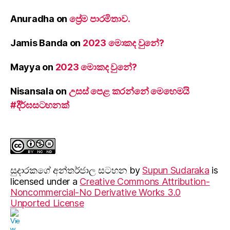
Anuradha
on
ප්‍රේම පාරමිතාව.
Jamis Banda
on
2023 මොකද වුනේ?
Mayya
on
2023 මොකද වුනේ?
Nisansala
on
උසස් පෙළ කරන්නේ මෙහෙමයි
#දීර්ඝසටහනක්
සුදාරක‍ගේ අන්තර්ජාල සටහන
by
Supun Sudaraka
is
licensed under a
Creative Commons Attribution-
Noncommercial-No Derivative Works 3.0
Unported License