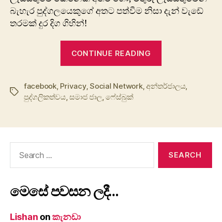
බැහැර පුද්ගලයෙකුගේ අතට පත්වීම නිසා දැන් වැඩේ
තරමක් දුර දිග ගිහින්!
“ආන්ත්‍රාවයි,
CONTINUE READING
ෆේස්බුක්!”
facebook
,
Privacy
,
Social Network
,
අන්තර්ජාලය
,
Tags
පුද්ගලිකත්වය
,
සමාජ ජාල
,
ෆේස්බුක්
Search
for:
මෙසේ පවසන ලදී…
Lishan
on
කැනඩා