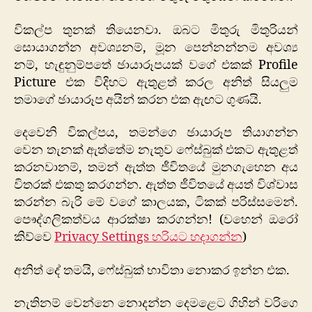
විකල්ප තුනක් තියෙනවා. ඔබට මිතුරු මිතුරියන්
සොයාගන්න අවශ්‍යනම්, මූන පෙන්නන්නම අවශ්‍ය
නම්, හැඳුනුම්පතේ ඡායාරූපයක් වගේ එකක් Profile
Picture එක විදිහට ඇතුළත් කරල අනිත් සියලුම
තමාගේ ඡායාරූප අයින් කරන එක ඇඟට ගුණයි.
දෙවෙනි විකල්පය, තමන්ගෙ ඡායාරූප තියාගන්න
වෙන තැනක් ඇත්තේම නැතුව ෆේස්බුක් එකට ඇතුළත්
කරනවානම්, තමන් ඇත්ත ජීවිතයේ මුනගැහෙන අය
විතරක් එකතු කරගන්න. ඇත්ත ජීවිත‍යේ අයත් විශ්වාස
කරන්න බැරි මේ වගේ කාලයක, ටිකක් පරිස්සමෙන්.
පෞද්ගලිකත්වය ආරක්ෂා කරගන්න! (වහෙන් ඔරෝ
කිව්වෙ
Privacy Settings හරියට හදාගන්න
)
අනිත් දේ තමයි, ෆේස්බුක් භාවිතා නොකර ඉන්න එක.
නැතිනම් වෙන්නෙ නොදන්න දෙමළෙට ගිහින් වරිගෙ