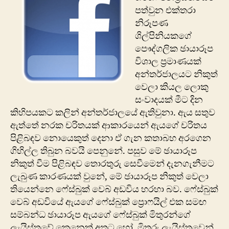
පත්වුන එක්තරා
නිරූපණ
ශිල්පිනියකගේ
පෞද්ගලික ඡායාරූප
විශාල ප්‍රමාණයක්
අන්තර්ජාලයට නිකුත්
වෙලා කියල ලොකු
සංවාදයක් මීට දින
කිහිපයකට කලින් අන්තර්ජාලයේ ඇතිවුනා. ඇය සතුව
ඇත්තේ නරක චරිතයක් ආකාරයෙන් ඇයගේ චරිතය
පිළිබඳව නොයෙකුත් දෙනා ඒ ගැන කතාබහ අරගෙන
ගිහිල්ල තිබුන බවයි පෙනුනේ. පසුව මේ ඡායාරූප
නිකුත් වීම පිළිබඳව තොරතුරු සෙවීමෙන් දැනගැනීමට
ලැබුණ කාරණයක් වුනේ, මේ ඡායාරූප නිකුත් වෙලා
තියෙන්නෙ ‍ෆේස්බුක් වෙබ් අඩවිය හරහා බව. ෆේස්බුක්
වෙබ් අඩවියේ ඇයගේ ෆේස්බුක් ප්‍රොෆයිල් එක සමඟ
සම්බන්ධ ඡායාරූප ඇ‍යගේ ‍ෆේස්බුක් මිතුරන්ගේ
ලැයිස්තුවේ කෙනෙක් අතට හෝ, මිතුරු ලැයිස්තුවෙන්