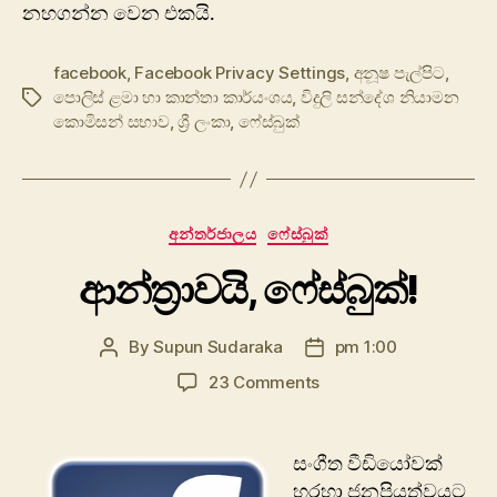
නහගන්න වෙන එකයි.
facebook
,
Facebook Privacy Settings
,
අනූෂ පැල්පිට
,
‍පොලිස් ළමා හා කාන්තා කාර්යංශය
,
විදුලි සන්දේශ නියාමන
Tags
කොමිසන් සභාව
,
ශ්‍රී ලංකා
,
ෆේස්බුක්
Categories
අන්තර්ජාලය
ෆේස්බුක්
ආන්ත්‍රාවයි, ෆේස්බුක්!
By
Supun Sudaraka
pm 1:00
Post
Post
author
date
on
23 Comments
ආන්ත්‍රාවයි,
ෆේස්බුක්!
සංගීත වීඩියෝවක්
හරහා ජනප්‍රියත්වයට