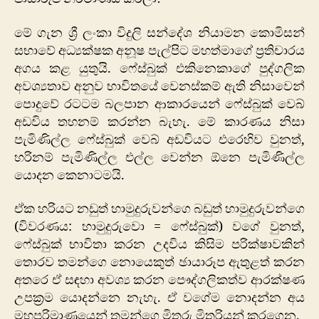
මේ ගැන ශ්‍රී ලංකා විදුලි සන්දේශ නියාමන කොමිසන්
සභාවේ අධ්‍යක්ෂක අනූෂ පැල්පිට මහත්මාගේ ප්‍රතිචාරය
අගය කළ යුතුයි. ෆේස්බුක් එකිනෙකාගේ පුද්ගලික
අවශ්‍යතාව අනුව භාවිතයේ වෙනස්කම් ඇති නිසාවෙන්
පොදුවේ රටටම බලපාන ආකාරයෙන් ෆේස්බුක් වෙබ්
අඩවිය තහනම් කරන්න බැහැ. මේ කාරණය නිසා
පැමිණිල්ල ෆේස්බුක් වෙබ් අඩවියට එරෙහිව වුනත්,
හරිනම් පැමිණිල්ල එල්ල වෙන්න ඕනෙ පැමිණිල්ල
යොදන කෙනාටමයි.
ඒක හරියට නඩුත් හාමුදුරුවන්ගෙ බඩුත් හාමුදුරුවන්ගෙ
(විවරණය: හාමුදුරුවො = ෆේස්බුක්) වගේ වුනත්,
ෆේස්බුක් භාවිතා කරන උදවිය කිසිම පරික්ෂාවකින්
තොරව තමන්ගෙ නොයෙකුත් ඡායාරූප ඇතුළත් කරන
අතරෙ ඒ සඳහා අවශ්‍ය කරන පෞද්ගලිකත්ව ආරක්ෂණ
උපක්‍රම යොදන්නෙ නැහැ. ඒ වගේම නොදන්න අය
මහපරිමා‍ණයෙන් තමන්ගෙ මිතුරු මිතුරියන් කරගෙන.