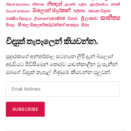
නිසඳැස්
පොත්
නිදහස් අධ්‍යාපනය
නිර්මාණ
ප්‍රවෘත්ති
ප්‍රේමය
පුද්ගලිකත්වය
බ්ලොග් මැරතන්
මලින්ත
රසායන විද්‍යාව
බ්ලොග් අවකාශය
සාහිත්‍ය
ශ්‍රී ලංකාව
රාජකීය විද්‍යාලය
ලියනගේ අමරකීර්ති
විරහව
සිංහල බ්ලොග්කරුවන්ගේ සංසදය
සිංහල
සිරස
විද්‍යුත් තැපෑලෙන් කියවන්න.
සුදාරකගේ අන්තර්ජාල සටහනෙ ලිපි දැන් බ්ලොග්
අඩවියට පිවිසීමෙන් තොරව යාවත්කාලීන වූ සැනින්
ඔබගේ විද්‍යුත් තැපැල් ගිණුමේ කියවන්න පුලුවන්.
Email
Address
SUBSCRIBE