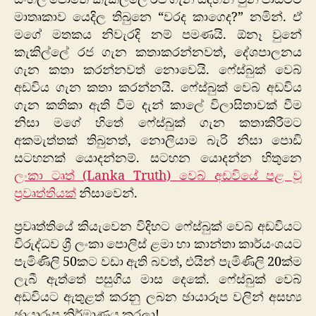
මාතෘකාව යෙදිල තිබුනෙ “වරද කාගෙද?” නමින්. ඒ
මගේ මතකය නිවැරදි නම් පමණයි. ඕනෑ වුනේ
කැකිල්ලේ රජ ගැන කතාකරන්නවත්, දේශපාලනය
ගැන කතා කරන්නවත් නොවෙයි. ෆේස්බුක් වෙබ්
අඩවිය ගැන කතා කරන්නයි. ෆේස්බුක් වෙබ් අඩවිය
ගැන කතිකා ඇති වීම දැන් කාලේ විලාසිතාවක් වීම
නිසා මගේ හිතේ ෆේස්බුක් ගැන කතාකිරීමට
අකමැත්තක් තිබුනත්, නොලියාම බැරි නිසා පොඩි
සටහනක් යොදන්නම්. සටහන යොදන්න හිතුනෙ
ලංකා ටෘත් (Lanka Truth) වෙබ් අඩවියේ පළ වූ
ප්‍රවෘත්තියක්
නිසාවෙන්.
ප්‍රවෘත්තියේ කියැවෙන විදිහට ෆේස්බුක් වෙබ් අඩවියට
විරුද්ධව ශ්‍රී ලංකා පොලිස් ළමා හා කාන්තා කාර්යංශයට
පැමිණිලි 50කට වඩා ඇති බවත්, එයින් පැමිණිලි 20ක්ම
ලැබී ඇත්තේ පසුගිය මාස දෙකේ. ෆේස්බුක් වෙබ්
අඩවියට ඇතුළත් කරනු ලබන ඡායාරූප වලින් අසභ්‍ය
ඡායාරූප නිර්මාණය කරලා!