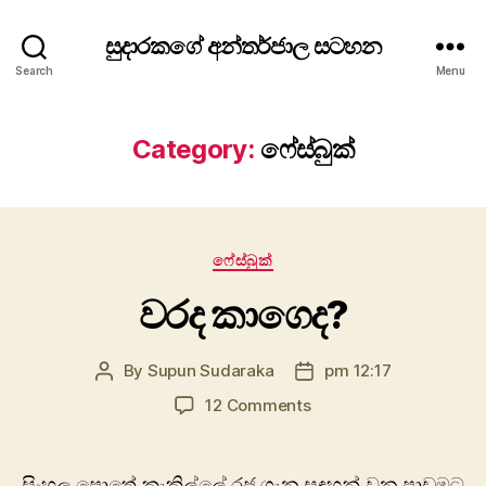
සුදාරකගේ අන්තර්ජාල සටහන
Search
Menu
Category:
ෆේස්බුක්
Categories
ෆේස්බුක්
වරද කාගෙද?
By
Supun Sudaraka
pm 12:17
Post
Post
author
date
on
12 Comments
වරද
කාගෙද?
සිංහල පොතේ කැකිල්ලේ රජ ගැන සඳහන් වුන පාඩමට