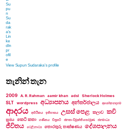
View Supun Sudaraka's profile
තැනින් තැන
2009
A. R. Rahman
aamir khan
adsl
Sherlock Holmes
අධ්‍යාපනය
අන්තර්ජාලය
SLT
wordpress
අශෝක හඳගම
ආදරය
උසස් පෙළ
කවි
කලාව
ආර්ථිකය
ඉතිහාසය
කෙටි කතා
ක්‍රමය
ගණිතය
චිත්‍රපටි
ජනතා විමුක්ති පෙරමුණ
ජනමාධ්‍ය
ජීවිතය
දේශපාලනය
තොරතුරු තාක්ෂණය
ටෙලි නාට්‍ය