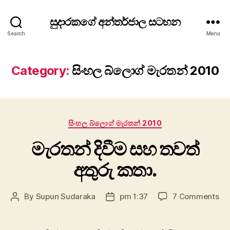
සුදාරකගේ අන්තර්ජාල සටහන
Search
Menu
Category:
සිංහල බ්ලොග් මැරතන් 2010
Categories
සිංහල බ්ලොග් මැරතන් 2010
මැරතන් දිවීම සහ තවත්
අතුරු කතා.
on
By
Supun Sudaraka
pm 1:37
7 Comments
Post
Post
මැ
author
date
දිව
ස