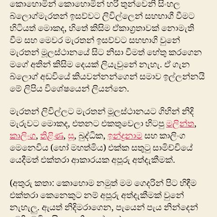
කොහොමින් කොහොමින් හරි තුන්වෙනි සිංහල
තව
බ්ලොග්මැරතන් ඉසව්වට ලිවිල්ලෙන් සහභාගී වීමට
අතු
හිටියත් ‍මොකද, හිතේ කිසිම ඒකාග්‍රතාවක් නොමැති
කත
වීම සහ මෙවර මැරතන් ඉසව්වට සහභාගි වුනේ
මැරතන් මූලස්ථානයේ සිට නිසා වීමත් හේතු කරගෙන
මගේ අතින් කිසිම දෙයක් ලියැවුනේ නැහැ. ඒ ගැන
බ්ලොග් අඩවියේ කියවන්නන්ගෙන් සමාව ඉල්ලන්නයි
මේ ලිපිය විශේෂයෙන් ලියන්නෙ.
මැරතන් ලිවිල්ලට මැරතන් මූලස්ථානයට ගිහින් නිදි
මැරුවට මොකද, එතනට එකතුවෙලා හිටපු
මලින්ත
,
කාලිංග
,
තිළිණ
,
සූ
, බුද්ධික,
ඉන්ද්‍රනාම
සහ කාලිංග
මෙනෙවිය (හෝ මහත්මිය) එක්ක සතුටු සාමිච්චියේ
යෙදීමත් එක්තරා ආකාරයක අපූරු අත්දැකීමක්.
(අතුරු කතා: කො‍හොම නමුත් මම ගෙදරින් පිට හිඳීම
එක්තරා කෙනෙකුට නම් අපූරු අත්දැකීමක් වුනේ
නැහැලු. ඇයත් නිදිමරාගෙන, පැයෙන් පැය නින්දෙන්