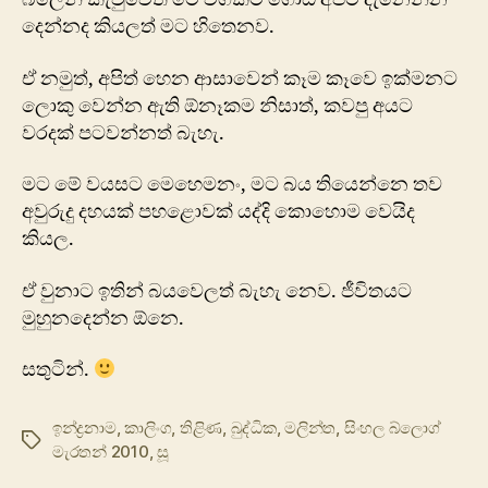
දෙන්නද කියලත් මට හිතෙනව.
ඒ නමුත්, අපිත් හෙන ආසාවෙන් කෑම කෑවෙ ඉක්මනට
ලොකු වෙන්න ඇති ඕනෑකම නිසාත්, කවපු අයට
වරදක් පටවන්නත් බැහැ.
මට මේ වයසට මෙහෙමනං, මට බය තියෙන්නෙ තව
අවුරුදු දහයක් පහළොවක් යද්දි කොහොම වෙයිද
කියල.
ඒ වුනාට ඉතින් බයවෙලත් බැහැ නෙව. ජීවිතයට
මුහුනදෙන්න ඕනෙ.
සතුටින්.
ඉන්ද්‍රනාම
,
කාලිංග
,
තිළිණ
,
බුද්ධික
,
මලින්ත
,
සිංහල බ්ලොග්
Tags
මැරතන් 2010
,
සූ