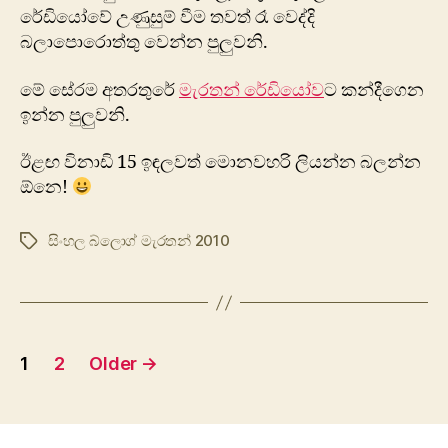
රේඩියෝවේ උණුසුම් වීම තවත් රෑ වෙද්දි
බලාපො‍රොත්තු වෙන්න පුලුවනි.‍
මේ සේරම අතරතුරේ
මැරතන් රේඩියෝව
ට කන්දීගෙන
ඉන්න පුලුවනි.
ඊළඟ විනාඩි 15 ඉඳලවත් මොනවහරි ලියන්න බලන්න
ඕනෙ!
සිංහල බ්ලොග් මැරතන් 2010
Tags
Posts
1
2
Older
→
pagination