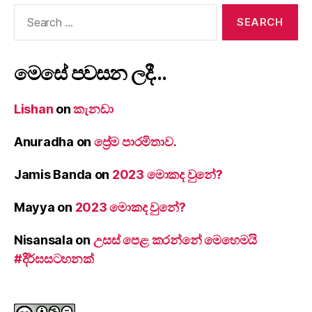
Search
for:
මෙසේ පවසන ලදී…
Lishan
on
කැනඩා
Anuradha
on
ප්‍රේම පාරමිතාව.
Jamis Banda
on
2023 මොකද වුනේ?
Mayya
on
2023 මොකද වුනේ?
Nisansala
on
උසස් පෙළ කරන්නේ මෙහෙමයි
#දීර්ඝසටහනක්