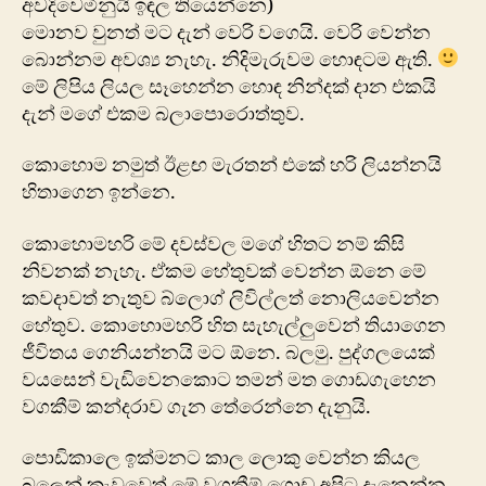
අවදිවෙමිනුයි ඉඳල තියෙන්නෙ)
මොනව වුනත් මට දැන් වෙරි වගෙයි. වෙරි වෙන්න
‍බොන්නම අවශ්‍ය නැහැ. නිදිමැරුවම හොඳටම ඇති.
මේ ලිපිය ලියල සෑහෙන්න හොඳ නින්දක් දාන එකයි
දැන් මගේ එකම බලාපොරොත්තුව.
කොහොම නමුත් ඊළඟ මැරතන් එකේ හරි ලියන්නයි
හිතාගෙන ඉන්නෙ.
‍කො‍‍හොමහරි මේ දවස්වල මගේ හිතට නම් කිසි
නිවනක් නැහැ. ඒකම හේතුවක් වෙන්න ඕනෙ මේ
කවදාවත් නැතුව බ්ලොග් ලිවිල්ලත් ‍නොලියවෙන්න
හේතුව. කොහොමහරි හිත සැහැල්ලුවෙන් තියාගෙන
ජීවිතය ගෙනියන්නයි මට ඕනෙ. බලමු. පුද්ගලයෙක්
වයසෙන් වැඩිවෙනකොට තමන් මත ගොඩගැහෙන
වගකීම් කන්දරාව ගැන තේරෙන්නෙ දැනුයි.
පොඩිකාලෙ ඉක්මනට කාල ලොකු වෙන්න කියල
බලෙන් කැවුවෙත් මේ වගකීම් ගොඩ අපිට දැනෙන්න