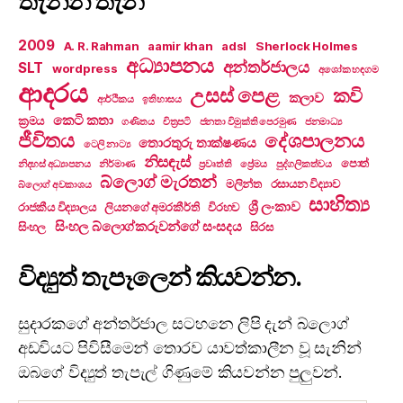
තැනින් තැන
2009
A. R. Rahman
aamir khan
adsl
Sherlock Holmes
අධ්‍යාපනය
අන්තර්ජාලය
SLT
wordpress
අශෝක හඳගම
ආදරය
උසස් පෙළ
කවි
කලාව
ආර්ථිකය
ඉතිහාසය
කෙටි කතා
ක්‍රමය
ගණිතය
චිත්‍රපටි
ජනතා විමුක්ති පෙරමුණ
ජනමාධ්‍ය
ජීවිතය
දේශපාලනය
තොරතුරු තාක්ෂණය
ටෙලි නාට්‍ය
නිසඳැස්
පොත්
නිදහස් අධ්‍යාපනය
නිර්මාණ
ප්‍රවෘත්ති
ප්‍රේමය
පුද්ගලිකත්වය
බ්ලොග් මැරතන්
මලින්ත
රසායන විද්‍යාව
බ්ලොග් අවකාශය
සාහිත්‍ය
ශ්‍රී ලංකාව
රාජකීය විද්‍යාලය
ලියනගේ අමරකීර්ති
විරහව
සිංහල බ්ලොග්කරුවන්ගේ සංසදය
සිංහල
සිරස
විද්‍යුත් තැපෑලෙන් කියවන්න.
සුදාරකගේ අන්තර්ජාල සටහනෙ ලිපි දැන් බ්ලොග්
අඩවියට පිවිසීමෙන් තොරව යාවත්කාලීන වූ සැනින්
ඔබගේ විද්‍යුත් තැපැල් ගිණුමේ කියවන්න පුලුවන්.