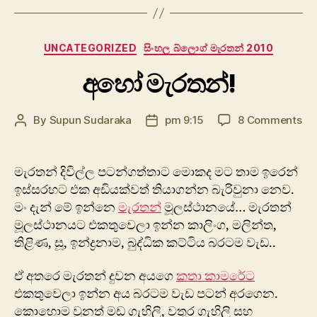
Categories
UNCATEGORIZED
සිංහල බ්ලොග් මැරතන් 2010
අහෝ මැරතන්!‍‍
on
By
Supun Sudaraka
pm 9:15
8 Comments
Post
Post
අ
author
date
මැර
මැරතන් දිවිල්ල පටන්ගත්තාට මොකද මට තාම ඉරෙන්
ඉස්සරහට එක අඩියක්වත් තියාගන්න බැරිවුනා නෙව.
මං දැන් මේ ඉන්නෙ
මැරතන්
මූලස්ථානයේ… මැරතන්
මූලස්ථානයට එකතුවෙලා ඉන්න කාලිංග, මලින්ත,
තිළිණ, සූ, ඉන්ද්‍රනාම, බුද්ධික කට්ටිය බරටම වැඩ‍‍.‍‍.
ඒ අ‍‍තරෙ මැරතන් දුවන අයගෙ
කතා කාමරේට
එකතුවෙලා ඉන්න අය බරටම වැඩ පටන් අරගෙන.
කොහොම වුන‍ත් මඩ ගැහිලි, වතුර ගැහිලි සහ