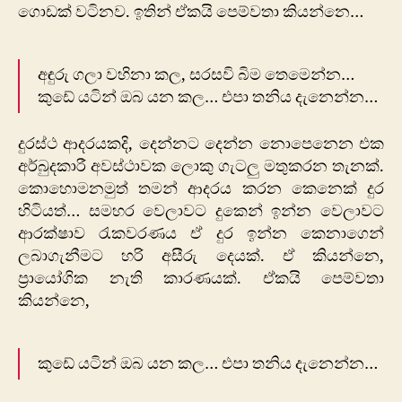
ගොඩක් වටිනව. ඉතින් ‍ඒකයි පෙම්වතා කියන්නෙ…
අඳුරු ගලා වහිනා කල, සරසවි බිම තෙමෙන්න…
කුඩේ යටින් ඔබ යන කල… එපා තනිය දැනෙන්න…
දුරස්ථ ආදරයකදි, දෙන්නට දෙන්න නොපෙනෙන එක
අර්බුදකාරී අවස්ථාවක ලොකු ගැටලු මතුකරන තැනක්.
කොහොමනමුත් තමන් ආදරය කරන කෙනෙක් දුර
හිටියත්… සමහර වෙලාවට දුකෙන් ඉන්න වෙලාවට
ආරක්ෂාව රැකවරණය ඒ දුර ඉන්න කෙනාගෙන්
ලබාගැනීමට හරි අසීරු දෙයක්. ඒ කියන්නෙ,
ප්‍රායෝගික නැති කාරණයක්. ඒකයි පෙම්වතා
කියන්නෙ,
කුඩේ යටින් ඔබ යන කල… එපා තනිය දැනෙන්න…