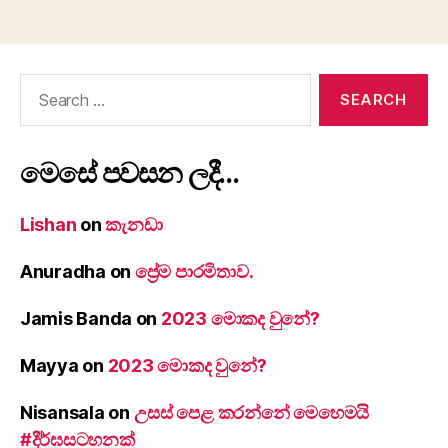
pagination
Search
for:
මෙසේ පවසන ලදී…
Lishan
on
කැනඩා
Anuradha
on
ප්‍රේම පාරමිතාව.
Jamis Banda
on
2023 මොකද වුනේ?
Mayya
on
2023 මොකද වුනේ?
Nisansala
on
උසස් පෙළ කරන්නේ මෙහෙමයි
#දීර්ඝසටහනක්