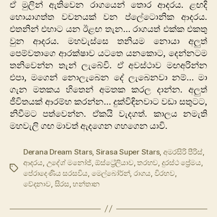
ඒ මුලින් ඇතිවෙන රාගයෙන් තොර ආදරය. ළඟදි
හොයාගත්ත වචනයක් වන ප්ලේටොනික ආදරය.
එතනින් එහාට යන ඊළඟ තැන… රාගයත් එක්ක එකතු
වුන ආදරය. මහවැස්සෙ තනියම ‍නොයා අලුත්
පෙම්වතාගෙ ආරක්ෂාව යටතෙ ය‍‍නකොට, දෙන්නටම
තනිවෙන්න තැන් ලැබේවි. ඒ අවස්ථාව මඟඅරින්න
එපා, මගෙන් නොලැබෙන දේ ලැබෙනවා නම්… මා
ගැන මතකය හිතෙන් අමතක කරල දාන්න. අලුත්
ජීවිතයක් ආරම්භ කරන්න… දුක්විඳිනවාට වඩා සතුටට,
නිවීමට පත්වෙන්න. ඒකයි වැදගත්. කාලය නමැති
මහවැලි ගඟ මාවත් ඇදගෙන ගහගෙන යාවි.
Derana Dream Stars
,
Sirasa Super Stars
,
අමරසිරි පීරිස්
,
ආදරය
,
උ‍දේශ් මනෝජ්
,
ඕස්ට්‍රේලියාව
,
තරහව
,
දුරස්ථ ප්‍රේමය
,
Tags
පේරාදෙණිය සරසවිය
,
මෙල්බෝර්න්
,
රාගය
,
විරහව
,
වේදනාව
,
සිරස
,
හන්තාන