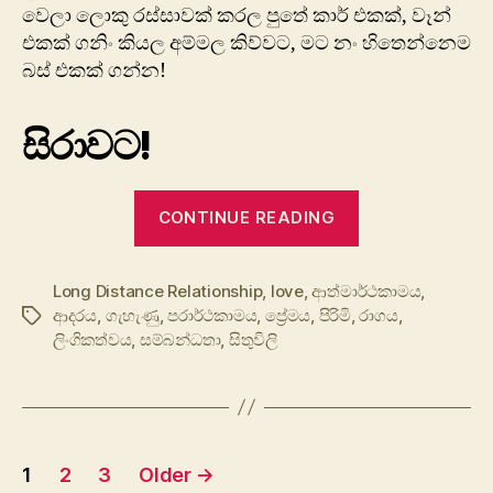
වෙලා ලොකු රස්සාවක් කරල පුතේ කාර් එකක්, වෑන්
එකක් ගනිං කියල අම්මල කිව්වට, මට නං හිතෙන්නෙම
බස් එකක් ගන්න!
සිරාවට!
“ආදරය”
CONTINUE READING
Long Distance Relationship
,
love
,
ආත්මාර්ථකාමය
,
ආදරය
,
ගැහැණු
,
පරාර්ථකාමය
,
ප්‍රේමය
,
පිරිමි
,
රාගය
,
Tags
ලිංගිකත්වය
,
සම්බන්ධතා
,
සිතුවිලි
Posts
1
2
3
Older
→