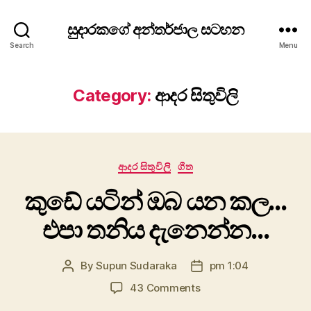
සුදාරකගේ අන්තර්ජාල සටහන
Search
Menu
Category:
ආදර සිතුවිලි
Categories
ආදර සිතුවිලි
ගීත
කුඩේ යටින් ඔබ යන කල…
එපා තනිය දැනෙන්න…
By
Supun Sudaraka
pm 1:04
Post
Post
author
date
on
43 Comments
කුඩේ