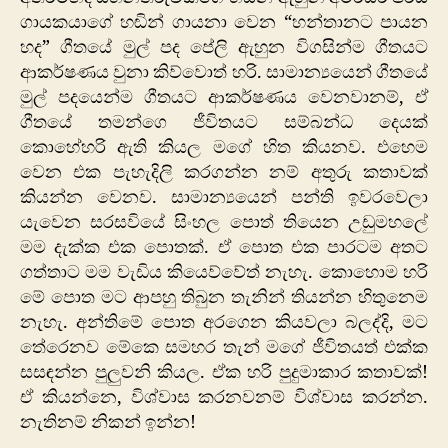
ගායකයාගේ හඬින් ගායනා වෙන “හන්තානට පායන
හද” ගීතයේ මුල් පද පේලි ඇහුන විගසින්ම ගීතයට
ආකර්ෂණය වුනා කිව්වොත් හරි. සාමාන්‍යයෙන් ගීතයේ
මුල් පදයෙන්ම ගීතයට ආකර්ෂණය වෙනවානම්, ඒ
ගීතයේ තමන්ගෙ ජීවිතයට සම්බන්ධ දෙයක්
කොහේහරි ඇති කියල මගේ හිත කියනව. එහෙම
වෙන එක පැහැදිලි කරගන්න නම් අතුරු කතාවක්
කියන්න වෙනව. සාමාන්‍යයෙන් පන්ති ඉවරවෙලා
යැවෙන සරසවියේ සිංහල පොත් තියෙන උඩුමහලේ
මම දැක්ක එක පොතක්. ඒ පොත එක පාරටම අතට
ගත්තාට මම වැඩිය කියෙව්වේත් නැහැ. කොහොම හරි
මේ පොත මට ආපහු තිබුන තැනින් තියන්න හිතුනෙම
නැහැ. අන්තිමේ පොත අරගෙන කියවලා බලද්දි, මට
තේරෙනව මේකෙ සමහර තැන් මගේ ජීවිතයත් එක්ක
සසඳන්න පුලුවනි කියල. ඒක හරි පුදුමාකාර කතාවක්!
ඒ කියන්නෙ, විශ්වාස කරනවනම් විශ්වාස කරන්න.
නැතිනම් නිකන් ඉන්න!