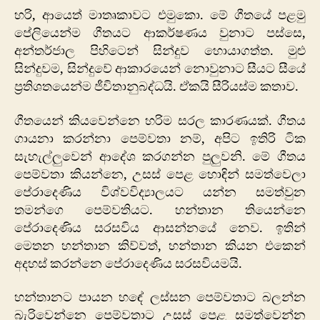
හරි, ආයෙත් මාතෘකාවට එමුකො. මේ ගීතයේ පළමු
‍පේලියෙන්ම ගීතයට ආකර්ෂණය වුනාට පස්සෙ,
අන්ත‍ර්ජාල පිහිටෙන් සින්දුව හොයාගත්ත. මුළු
සින්දුවම, සින්දුවේ ආකාරයෙන් නොවුනාට සීයට සීයේ
ප්‍රතිශතයෙන්ම ජීවිතානුබද්ධයි. ඒකයි සීරියස්ම කතාව.
ගීතයෙන් කි‍යවෙන්නෙ හරිම සරල කාරණයක්. ගීතය
ගායනා කරන්නා පෙම්වතා නම්, අපිට ඉතිරි ටික
සැහැල්ලුවෙන් ආදේශ කරගන්න පුලුවනි. මේ ගීතය
පෙම්වතා කියන්නෙ, උසස් පෙළ හොඳින් සමත්වෙලා
පේරාදෙණිය විශ්වවිද්‍යාලයට යන්න සමත්වුන
තමන්ගෙ පෙම්වතියට. හන්තාන තියෙන්නෙ
පේරාදෙණිය සරසවිය ආසන්නයේ නෙව. ඉතින්
මෙතන හන්තාන කිව්වත්, හන්තාන කියන ‍එකෙන්
අදහස් කරන්නෙ පේරාදෙණිය සරසවියමයි.
හන්තානට පායන හ‍‍ඳේ ලස්සන පෙම්වතාට බලන්න
බැරිවෙන්නෙ පෙම්වතාට උසස් පෙළ සමත්වෙන්න