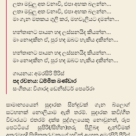
ලතා මඩුලු අත වනාවි, එපා අහක බලන්න…
ලතා මඩුලු අත වනාවි, එපා අහක බලන්න…
මා ගැන මතකය ගුලි කර, මහවැලියට දමන්න…
හන්තානට පායන හඳ ලස්සනයිද කියන්න…
මා නොදකින ඒ, පුර හඳ ඔබට හැකිය දකින්න…
හන්තානට පායන හඳ ලස්සනයිද කියන්න…
මා නොදකින ඒ, පුර හඳ ඔබට හැකිය දකින්න…
ගායනය: අමරසිරි පීරිස්
පද රචනය: ධම්මික බණ්ඩාර
සංගීතය: විශාරද ඩෙනිස්ටර් පෙරේරා
සාමාන්‍යයෙන් සුදාරක සින්දුවක් ගැන බ්ලොග්
සටහනක් නොලියාම ඇති තරම්. සුදාරක කවි/ගීත
විචාරයට එතරම් දක්ෂ පුද්ගලයෙකු නොවුනත්, රූප
පෙට්ටියේ සුපිරි(/සිහින)තරු පිළිබඳ දැන්වීමක්
අතරමඟදි සිහිනතරුව‍ක‍ගේ හඬින් ඇහුන අමරසිරි පීරිස්