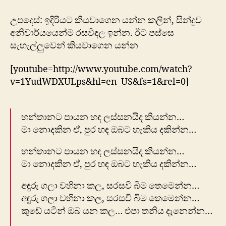
යටින්
ඔබ
උපදෙස්: ඉදිරියට කියවාගෙන යන්න කලින්, සින්දුව
යන
අනිවාර්යයෙන්ම රසවිඳල ඉන්න. ඊට පස්සෙ
කල…
සැහැල්ලුවෙන් කියවාගෙන යන්න
එපා
තනිය
[youtube=http://www.youtube.com/watch?
දැනෙන්න…
v=1YudWDXULps&hl=en_US&fs=1&rel=0]
හන්තානට පායන හඳ ලස්සනයිද කියන්න…
මා නොදකින ඒ, පුර හඳ ඔබට හැකිය දකින්න…
හන්තානට පායන හඳ ලස්සනයිද කියන්න…
මා නොදකින ඒ, පුර හඳ ඔබට හැකිය දකින්න…
අඳුරු ගලා වහිනා කල, සරසවි බිම තෙමෙන්න…
අඳුරු ගලා වහිනා කල, සරසවි බිම තෙමෙන්න…
කුඩේ යටින් ඔබ යන කල… එපා තනිය දැනෙන්න…