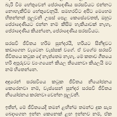
බැරි ‍වීම හේතුවෙන් පේරාදෙණිය සරසවියට එන්නට
නොහැකිවීම හේතුවෙනුයි. සමහරවිට අපිට මෙහෙම
හිතන්නත් පුලුවනි උසස් පෙළ කෙසේවෙතත්, ඔහුට
පේරාදෙණියට එන්න නම් කිසිම හැකියාවක් නැහැ.
පේරාදෙණිය කියන්නෙ, පේරාදෙණිය සරසවියට.
සරසවි ජීවිතය හරිම සුන්දරයි, හරියට සිනිඳුවට
කඩාගෙන වැටෙන වැස්සක් වගේ. ඒ වගේම සරසවි
ජීවිතයෙ කටුක දේ ‍නැත්තෙම නැහැ. මේ කතාව ගීතයෙ
හරි අපූරුවට ව්‍යංගයෙන් කියල තියෙනවා කියලයි මට
නම් හිතෙන්නෙ.
අඳුරෙන් සරසවියෙ කටුක ජීවිතය නියෝජනය
කෙරෙනවා නම්, වැස්සෙන් සුන්දර සරසවි ජීවිතය
නියෝජනය කරනවා වෙන්න පුලුවනි.
ඉතින්, මේ ජීවිතයෙදි තමන් ළඟින්ම තමන්ට දුක සැප
බෙදාගෙන ඉන්න කෙනෙක් ළඟ ඉන්නව නම්, ඒක