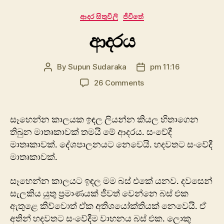
Categories
ආදර සිතුවිලි
ජීවිතේ
ආදරය
By
Supun Sudaraka
pm 11:16
Post
Post
author
date
on
26 Comments
ආදරය
සෑහෙන්න කාලයක ඉඳල ලියන්න කියල හිතාගෙන
තිබුන මාතෘකාවක් තමයි මේ ආදරය. සංවේදී
මාතෘකාවක්. ‍දේශපාලනයට නෙවෙයි. හදවතට සංවේදී
මාතෘකාවක්.
සෑහෙන්න කාලයට ඉඳල මම බස් එකේ යනව. දවසෙන්
සැලකිය යුතු ප්‍රමාණයක් ජීවත් වෙන්නෙ බස් එක
ඇතුළෙ කිව්වොත් ඒක අතිශ‍යෝක්තියක් නෙවෙයි. ඒ
අතින් හදවතට සංවේදීම වාහනය බස් එක. ලොකු