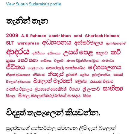
View Supun Sudaraka's profile
තැනින් තැන
2009
A. R. Rahman
aamir khan
adsl
Sherlock Holmes
අධ්‍යාපනය
අන්තර්ජාලය
SLT
wordpress
අශෝක හඳගම
ආදරය
උසස් පෙළ
කවි
කලාව
ආර්ථිකය
ඉතිහාසය
කෙටි කතා
ක්‍රමය
ගණිතය
චිත්‍රපටි
ජනතා විමුක්ති පෙරමුණ
ජනමාධ්‍ය
ජීවිතය
දේශපාලනය
තොරතුරු තාක්ෂණය
ටෙලි නාට්‍ය
නිසඳැස්
පොත්
නිදහස් අධ්‍යාපනය
නිර්මාණ
ප්‍රවෘත්ති
ප්‍රේමය
පුද්ගලිකත්වය
බ්ලොග් මැරතන්
මලින්ත
රසායන විද්‍යාව
බ්ලොග් අවකාශය
සාහිත්‍ය
ශ්‍රී ලංකාව
රාජකීය විද්‍යාලය
ලියනගේ අමරකීර්ති
විරහව
සිංහල බ්ලොග්කරුවන්ගේ සංසදය
සිංහල
සිරස
විද්‍යුත් තැපෑලෙන් කියවන්න.
සුදාරකගේ අන්තර්ජාල සටහනෙ ලිපි දැන් බ්ලොග්