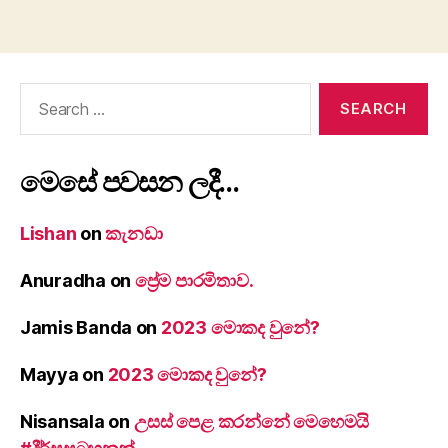
Search
for:
මෙසේ පවසන ලදී…
Lishan
on
කැනඩා
Anuradha
on
ප්‍රේම පාරමිතාව.
Jamis Banda
on
2023 මොකද වුනේ?
Mayya
on
2023 මොකද වුනේ?
Nisansala
on
උසස් පෙළ කරන්නේ මෙහෙමයි