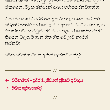
කොහොමහරි තව අවුරුදු තුනක් ෂේප් එකේ ආණ්ඩුවත්
රැකගෙන, ඊළඟ ඡන්දෙන් ආයෙ එජාපය දිනවගන්න.
රටේ ජනතාව රටටම පොදු ප්‍රශ්න ගැන කතා කර කර
වෙලාව නාස්ති කර කර ඉන්න අතරෙ, රටේ ප්‍රශ්න ගැන
හිතන්න ඕනෙ එවුන් තමන්ගෙ බලය රැකගන්න එකට
තියෙන බලපෑම් ගැන හිත හිත වෙලාව නාස්ති
කරනවා.
මේක වෙන්න ඕනෙ අනිත් පැත්තට නේද?
←
චයිනමන් – ප්‍රදීප් මැතිව්ගේ ක්‍රිකට් ප්‍රවාදය
→
ඔබත් කූඹියෙක්ද?