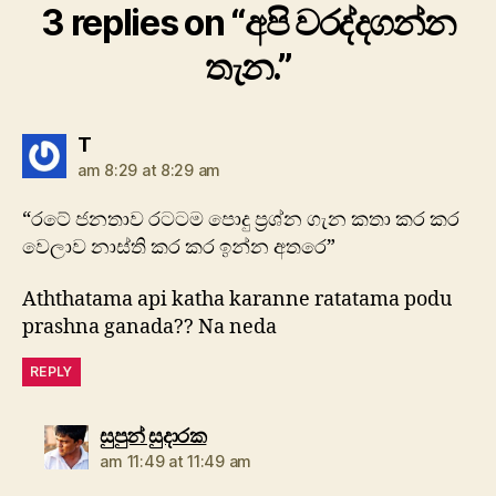
3 replies on “අපි වරද්දගන්න
තැන.”
says:
T
am 8:29 at 8:29 am
“රටේ ජනතාව රටටම පොදු ප්‍රශ්න ගැන කතා කර කර
වෙලාව නාස්ති කර කර ඉන්න අතරෙ”
Aththatama api katha karanne ratatama podu
prashna ganada?? Na neda
REPLY
says:
සුපුන් සුදාරක
am 11:49 at 11:49 am