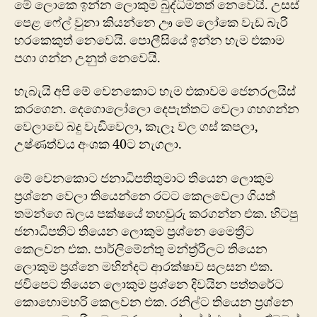
මේ ලොකෙ ඉන්න ලොකුම බුද්ධිමතත් නෙවෙයි. උසස්
පෙළ ෆේල් වුනා කියන්නෙ ඌ මේ ලෝකෙ වැඩ බැරි
හරකෙකුත් නෙවෙයි. පොලීසියේ ඉන්න හැම එකාම
පගා ගන්න උනුත් නෙවෙයි.
හැබැයි අපි මේ වෙනකොට හැම එකාවම ජෙනරලයිස්
කරගෙන. දෙගොලෝලො දෙපැත්තට වෙලා ගහගන්න
වෙලාවෙ බදු වැඩිවෙලා, කැලෑ වල ගස් කපලා,
උෂ්ණත්වය අංශක 40ට නැගලා.
මේ වෙනකොට ජනාධිපතිතුමාට තියෙන ලොකුම
ප්‍රශ්නෙ වෙලා තියෙන්නෙ රටට කෙලවෙලා ගියත්
තමන්ගෙ බලය පක්ෂයේ තහවුරු කරගන්න එක. හිටපු
ජනාධිපතිට තියෙන ලොකුම ප්‍රශ්නෙ මෛත්‍රීට
කෙලවන එක. පාර්ලිමේන්තු මන්ත්‍ර්‍රීලට තියෙන
ලොකුම ප්‍රශ්නෙ මහින්දට ආරක්ෂාව සලසන එක.
ජවිපෙට තියෙන ලොකුම ප්‍රශ්නෙ දිවයින පත්තරේට
කොහොමහරි කෙලවන එක. රනිල්ට තියෙන ප්‍රශ්නෙ