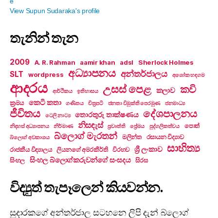
View Supun Sudaraka's profile
තැනින් තැන
2009
A. R. Rahman
aamir khan
adsl
Sherlock Holmes
අධ්‍යාපනය
අන්තර්ජාලය
SLT
wordpress
අශෝක හඳගම
ආදරය
උසස් පෙළ
කවි
කලාව
ආර්ථිකය
ඉතිහාසය
කෙටි කතා
ක්‍රමය
ගණිතය
චිත්‍රපටි
ජනතා විමුක්ති පෙරමුණ
ජනමාධ්‍ය
ජීවිතය
දේශපාලනය
තොරතුරු තාක්ෂණය
ටෙලි නාට්‍ය
නිසඳැස්
පොත්
නිදහස් අධ්‍යාපනය
නිර්මාණ
ප්‍රවෘත්ති
ප්‍රේමය
පුද්ගලිකත්වය
බ්ලොග් මැරතන්
මලින්ත
රසායන විද්‍යාව
බ්ලොග් අවකාශය
සාහිත්‍ය
ශ්‍රී ලංකාව
රාජකීය විද්‍යාලය
ලියනගේ අමරකීර්ති
විරහව
සිංහල බ්ලොග්කරුවන්ගේ සංසදය
සිංහල
සිරස
විද්‍යුත් තැපෑලෙන් කියවන්න.
සුදාරකගේ අන්තර්ජාල සටහනෙ ලිපි දැන් බ්ලොග්