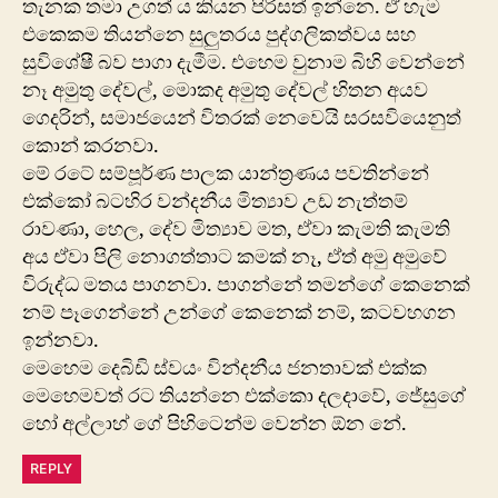
තැනක තමා උගත් ය කියන පිරිසත් ඉන්නෙ. ඒ හැම
එකෙකම තියන්නෙ සුලුතරය පුද්ගලිකත්වය සහ
සුවිශේෂී බව පාගා දැමීම. එහෙම වුනාම බිහි වෙන්නේ
නෑ අමුතු දේවල්, මොකද අමුතු දේවල් හිතන අයව
ගෙදරින්, සමාජයෙන් විතරක් නෙවෙයි සරසවියෙනුත්
කොන් කරනවා.
මේ රටේ සම්පූර්ණ පාලක යාන්ත්‍රණය පවතින්නේ
එක්කෝ බටහිර වන්දනීය මිත්‍යාව උඩ නැත්තම්
රාවණා, හෙල, දේව මිත්‍යාව මත, ඒවා කැමති කැමති
අය ඒවා පිලි නොගත්තාට කමක් නෑ, ඒත් අමු අමුවේ
විරුද්ධ මතය පාගනවා. පාගන්නේ තමන්ගේ කෙනෙක්
නම් පෑගෙන්නේ උන්ගේ කෙනෙක් නම්, කටවහගන
ඉන්නවා.
මෙහෙම දෙබිඩි ස්වයං වින්දනීය ජනතාවක් එක්ක
මෙහෙමවත් රට තියන්නෙ එක්කො දලදාවේ, ජේසුගේ
හෝ අල්ලාහ් ගේ පිහිටෙන්ම වෙන්න ඕන නේ.
REPLY