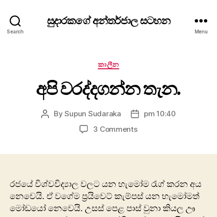
සුදාරකගේ අන්තර්ජාල සටහන
Search
Menu
Categories
කාලීන
අපි වරද්දගන්න තැන.
By
Supun Sudaraka
pm 10:40
Post
Post
author
date
on
3 Comments
අපි
වරද්දගන්න
තැන.
රජයේ විශ්වවිද්‍යාල වලට යන හැමෝම රැග් කරන අය
නෙවෙයි. ඒ වගේම ප්‍රයිවෙට් කැම්පස් යන හැමෝමත්
මෝඩයෝ නෙවෙයි. උසස් පෙළ පාස් වුනා කියල ඌ