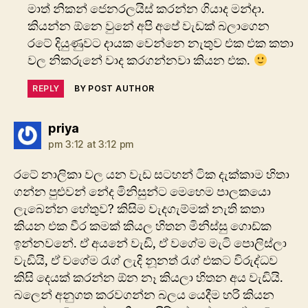
මාත් නිකන් ජෙනරලයිස් කරන්න ගියාද මන්දා.
කියන්න ඕනෙ වුනේ අපි අපේ වැඩක් බලාගෙන
රටේ දියුණුවට දායක වෙන්නෙ නැතුව එක එක කතා
වල නිකරුනේ වාද කරගන්නවා කියන එක.
REPLY
BY POST AUTHOR
says:
priya
pm 3:12 at 3:12 pm
රටේ නාලිකා වල යන වැඩ සටහන් ටික දැක්කාම හිතා
ගන්න පුළුවන් නේද මිනිසුන්ට මෙහෙම පාලකයො
ලැබෙන්න හේතුව? කිසිම වැදගැම්මක් නැති කතා
කියන එක වීර කමක් කියල හිතන මිනිස්සු ගොඩ්ක
ඉන්නවනේ. ඒ අයනේ වැඩි, ඒ වගේම මැටි පොලිස්ලා
වැඩියි, ඒ වගේම රැග් ලැදි නූනත් රැග් එකට විරුද්ධව
කිසි දෙයක් කරන්න ඕන නෑ කියලා හිතන අය වැඩියි.
බලෙන් අනුගත කරවගන්න බලය යෙදීම හරි කියන