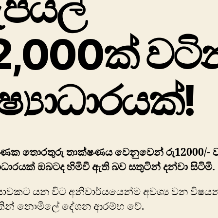
ුපියල්
2,000ක් වටි
ිෂ්‍යාධාරයක්!
ගණක තොරතුරු තාක්ෂණය වෙනුවෙන් රු12000/- ව
‍යාධාරයක් ඔබටද හිමිවී ඇති බව සතුටින් දන්වා සිටිමි.
යාවකට යන විට අනිවාර්යයෙන්ම අවශ්‍ය වන විෂයන
කින් නොමිලේ දේශන ආරම්භ වේ.