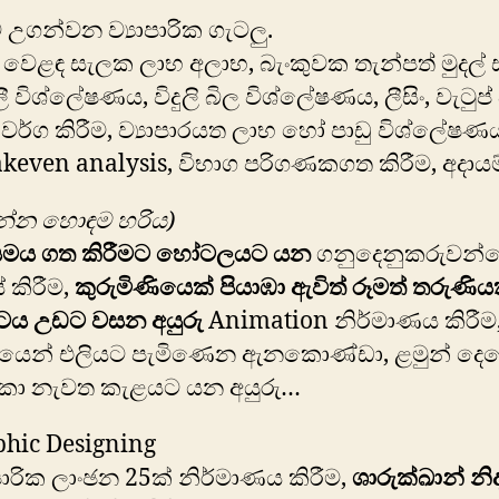
උගන්වන ව්‍යාපාරික ගැටලු.
රි වෙළඳ සැලක ලාභ අලාභ, බැංකුවක තැන්පත් මුදල්
 විශ්ලේෂණය, විදුලි බිල විශ්ලේෂණය, ලීසිං, වැටුප් 
් වර්ග කිරීම, ව්‍යාපාරයත ලාභ හෝ පාඩු විශ්ලේෂණ
keven analysis, විභාග පරිගණකගත කිරීම, අදායම
න්න හොඳම හරිය)
සමය ගත කිරීමට හෝටලයට යන
ගනුදෙනුකරුවන්ගේ
 කිරීම,
කුරුමිණියෙක් පියාඹා ඇවිත් රූමත් තරුණ
්ටය උඩට වසන අයුරු
Animation නිර්මාණය කිරීම
යෙන් එලියට පැමිණෙන ඇනකොණ්ඩා, ළමුන් දෙ
 කා නැවත කැළයට යන අයුරු…
hic Designing
ාපාරික ලාංඡන 25ක් නිර්මාණය කිරීම,
ශාරුක්ඛාන් නි