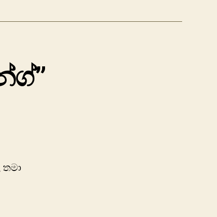
්ග්”
ල තමා