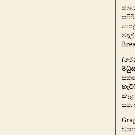
ඔබට 
සුපි
පොලී
මුදල
Brea
(මෙ
මධු
සකස්
හැට
කැළ
සපා
Grap
ව්‍ය