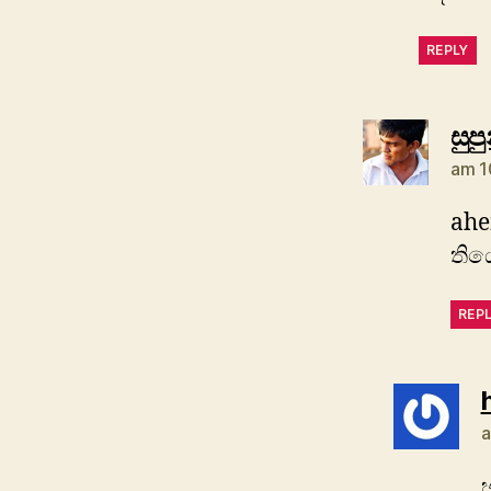
REPLY
සුප
am 1
ahe
තිය
REP
a