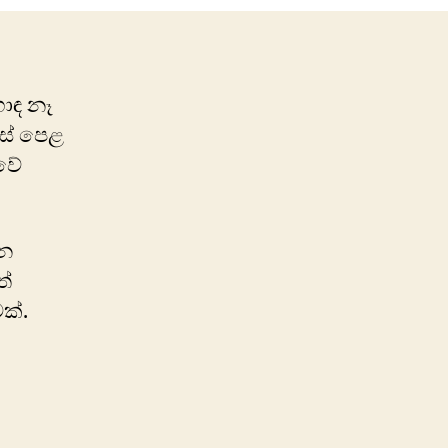
ොඳ නෑ
ස් පෙළ
වේ
්න
ත්
ක්.