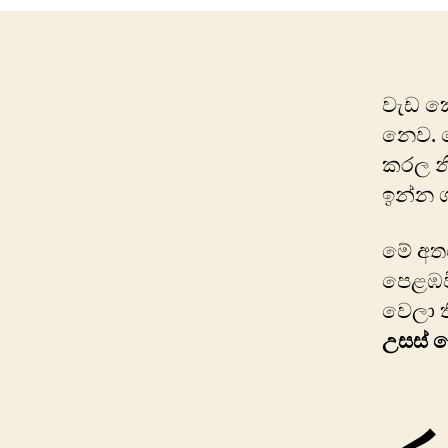
වැඩ කෝ
නෙව. ම
කරල න
ඉන්න 
මේ අතර
පෙළඹව
වෙලා 
උසස් ප