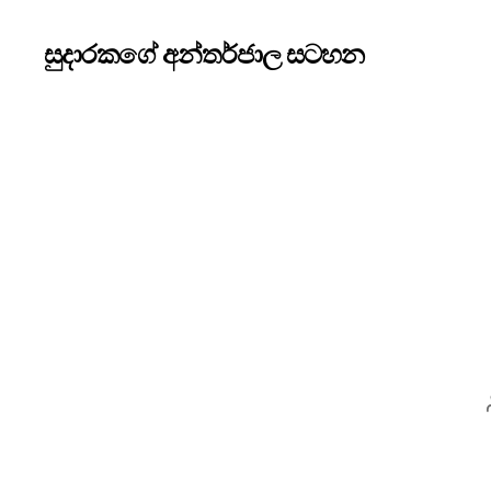
සුදාරකගේ අන්තර්ජාල සටහන