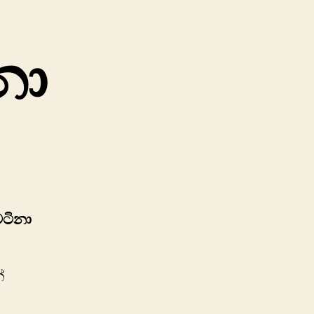
නා
ටිනා
්