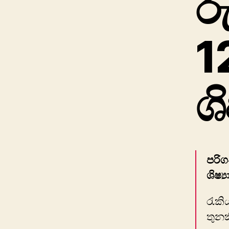
ර
1
ශ
පරි
ශිෂ්
රැකි
තුන