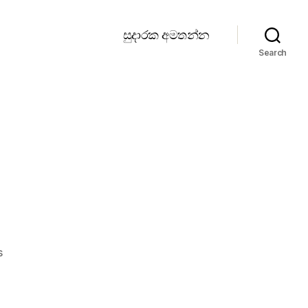
සුදාරක අමතන්න
Search
on
s
මාර්කටින්ග්