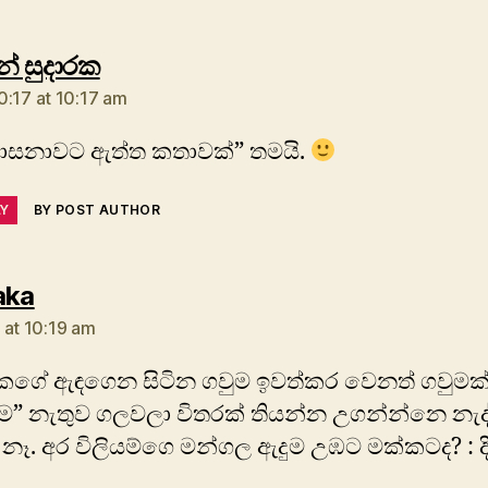
says:
ුන් සුදාරක
0:17 at 10:17 am
ාසනාවට ඇත්ත කතාවක්” තමයි.
LY
BY POST AUTHOR
says:
aka
 at 10:19 am
යකගේ ඇඳගෙන සිටින ගවුම ඉවත්කර වෙනත් ගවුමක
ම” නැතුව ගලවලා විතරක් තියන්න උගන්න්නෙ නැද
නෑ. අර විලියම්ගෙ මන්ගල ඇදුම උඹට මක්කටද? : ද