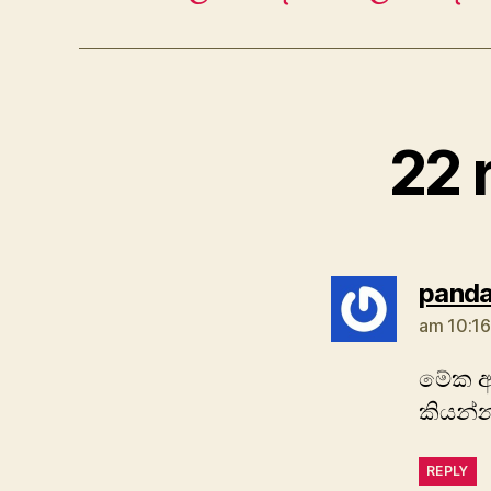
22 
pand
am 10:16
මේක ඇත
කියන්
REPLY