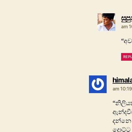
සුප
am 1
“අව
REP
himal
am 10:19
“නිලි
ඇන්දවී
දන්නෙ 
දොට්ට