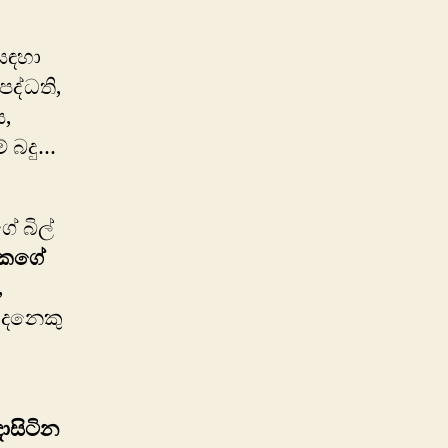
 සඳහා
පද්ධති,
ය,
් බදු…
 බිල්
ියකගේ
,
දෙනෙකු
දාසිටින