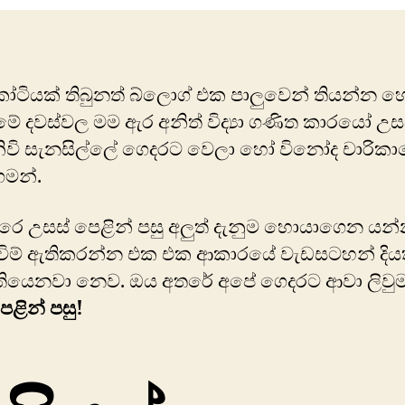
ටියක් තිබුනත් බ්ලොග් එක පාලුවෙන් තියන්න හ
ේ දවස්වල මම ඇර අනිත් විද්‍යා ගණිත කාරයෝ උස
ිවි සැනසිල්ලේ ගෙදරට වෙලා හෝ විනෝද චාරිකා
ගමන්.
ෙ උසස් පෙළින් පසු අලුත් දැනුම හොයාගෙන යන
ිම් ඇතිකරන්න එක එක ආකාරයේ වැඩසටහන් දිය
තියෙනවා නෙව. ඔය අතරේ අපේ ගෙදරට ආවා ලිවුම
ෙළින් පසු!