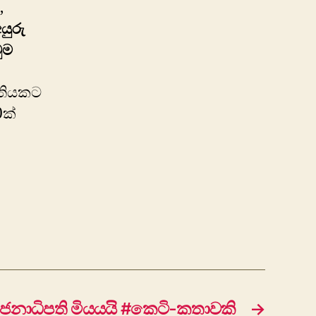
,
යුරු
ුම
වතියකට
0ක්
ජනාධිපති මියයයි #කෙටි-කතාවකි
→