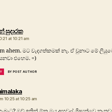
says:
ුන් සුදාරක
0:21 at 10:21 am
m ahem. මට වැදගත්කමක් නෑ. ඒ වුනාට මේ ලියු
ෙනවා එහෙම. =)
LY
BY POST AUTHOR
says:
himalaka
m 10:25 at 10:25 am
හැබෑට? ඔව් ඉතින් ඕක ඔය අහවල් ශිෂ්‍යත්වෙ නැතුව