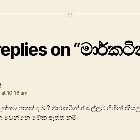
replies on “මාර්කටින
says:
a
 at 10:16 am
්තම එකක් ද බං? මාරකටින්ග් බල්ලට ගිහින් කිය
න වෙන්නෙ මේක ඇත්ත නම්