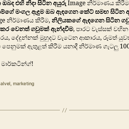
ඔබද එහි නිදා සිටින අයුරු
Image නිර්මාණය කිරීම
යම්ගේ මංගල ඇඳුම ඔබ ඇඳගෙන කේට් සමඟ සිටින අ
e නිර්මාණය කිරීම,
නිලියකගේ ඇඳගෙන සිටින ගව
්කර වෙනත් ගවුමක් ඇන්දවීම
, පාරට වැස්සක් වහින
ය, දේදුන්නක් මුහුදට වැටෙන ආකාරය, රූමත් යු
 පෙනුමක් ඇතුළත් කිරීම යනාදී නිර්මාණ ගැටලු 10
මාර්කටින්ග්!
 alvel
,
marketing