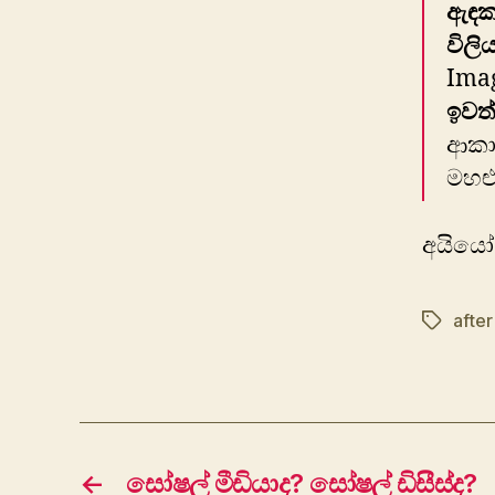
ඇඳක 
විලි
Imag
ඉවත
ආකාර
මහළු
අයියෝ 
after
Tags
←
සෝෂල් මීඩියාද? සෝෂල් ඩිසීස්ද?