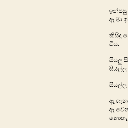
ඉන්පස
ඈ මා ඉ
කිසිදු
විය.
සියලු 
සියල්ල
සියල්ල
ඈ ගැන
ඈ වෙන
නොහැර