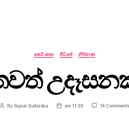
Categories
කෙටි කතා
ජීවිතේ
නිර්මාණ
තවත් උදෑසනක
By
Supun Sudaraka
am 11:39
14 Comment
Post
Post
author
date