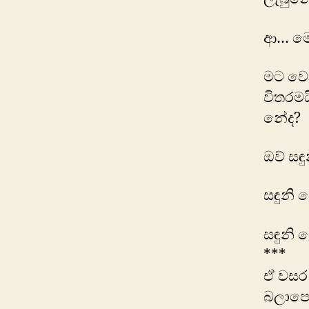
ආ… මෙ
මට වෙ
විතරම
නේද?
ඔව් සඳු
සඳුනි ප්
සඳුනි ප්
***
ඒ වසර 
බලාපො