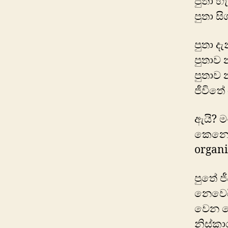
පුතා 
පුතා ස
පුතා ද
පුතාව
පුතාව
ජීවිතේ
ඇයි? ම
කෙනෙක
organi
පුතේ ජ
නෙවෙයි
වෙන ද
නිස්කා