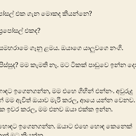
‍රපෝසල් එක ගැන මොකද කියන්නෙ?
්‍රපෝසල් එකද?
්සමහරාමෙ ගෑනු ළමය. ඔයාගෙ යාලුවගෙ නංගි.
පිස්සුද? මම කැමති නෑ. මට ටිකක් පාඩුවෙ ඉන්න දෙ
ඳට ඉගෙනගන්න, මම එහෙ ගිහින් එන්නං. අවුරුදු
් මම ඇවිත් ඔයාව මැරි කරල, ආයෙ යන්න වෙනව.
 එක ඉවර කරල, මම එනව ඔයා එක්ක ඉන්න.
 හොඳට ඉගෙනගන්න. ඔයාට එහෙ හොඳ කෙනෙක්
ොත් මට කියන්න…