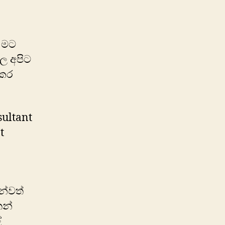
් මට
ල අපිට
ොකර
ultant
t
න්වත්
ෙන්
ේ