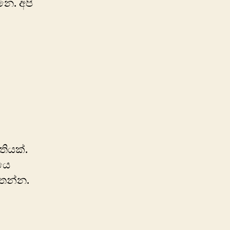
ෙ. අපි
තියක්.
යෙ
ිතන්න.