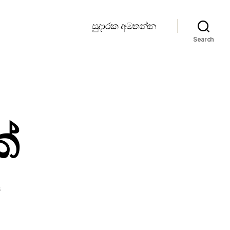
සුදාරක අමතන්න
Search
්
on
s
තවත්
උදෑසනක්