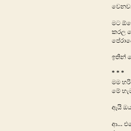
වෙනව.
මට ඕනෙ
කරල ප
පේරාදෙ
ඉතින් 
* * *
මම හරි
මේ හැ
ඇයි ඔය
ආ… එහෙ