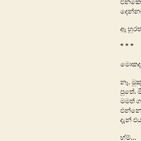
එනකොට
දෙන්නම
ඈ හුරත
* * *
මොකද 
නෑ. මුක
පුතේ. 
මමත් 
එන්නෙ 
දැන් එ
හ්ම්…