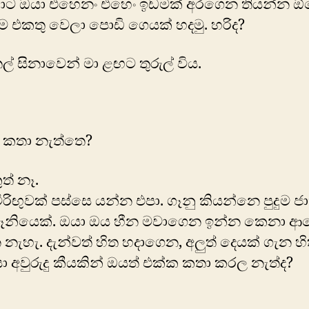
 ඔයා එහෙනං එහෙං ඉඩමක් අරගෙන තියන්න ඕන
 එකතු වෙලා පොඩි ගෙයක් හදමු. හරිද?
ල් සිනාවෙන් මා ළඟට තුරුල් විය.
කතා නැත්තෙ?
ුත් නෑ.
මිරිඟුවක් පස්සෙ යන්න එපා. ගෑනු කියන්නෙ පුදුම ජා
ගෑනියෙක්. ඔයා ඔය හීන මවාගෙන ඉන්න කෙනා ආ
නැහැ. දැන්වත් හිත හදාගෙන, අලුත් දෙයක් ගැන හ
යා අවුරුදු කීයකින් ඔයත් එක්ක කතා කරල නැත්ද?