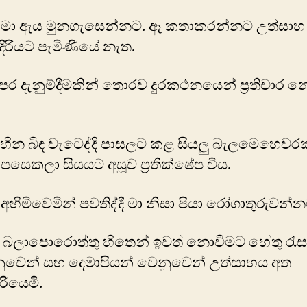
ු මා ඇය මුනගැසෙන්නට. ඈ කතාකරන්නට උත්සාහ ක
දිරියට පැමිණියේ නැත.
 පෙර දැනුම්දීමකින් තොරව දුරකථනයෙන් ප්‍රතිචාර 
සිහින බිඳ වැටෙද්දි පාසලට කළ සියලු බැලමෙහෙවර
 පසෙකලා සියයට අසූව ප්‍රතික්ෂේප විය.
 අහිමිවෙමින් පවතිද්දී මා නිසා පියා රෝගාතුරුවන්
 බලාපොරොත්තු හිතෙන් ඉවත් නොවීමට හේතු රැසක
ුවෙන් සහ දෙමාපියන් වෙනුවෙන් උත්සාහය අත
ියෙමි.