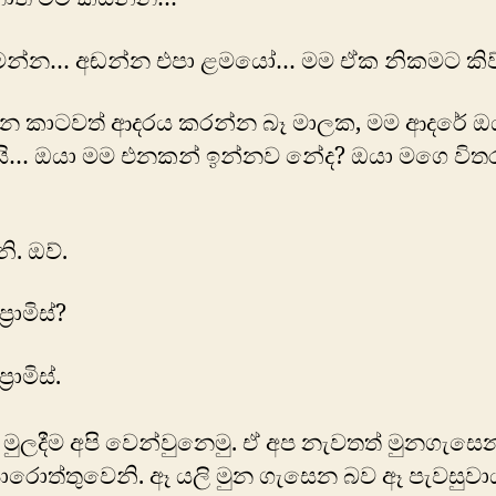
න්න… අඬන්න එපා ළමයෝ… මම ඒක නිකමට කි
න කාටවත් ආදරය කරන්න බෑ මාලක, මම ආදරේ ඔ
යි… ඔයා මම එනකන් ඉන්නව නේද? ඔයා මගෙ විත
නි. ඔව්.
‍රොමිස්?
‍රොමිස්.
මුලදීම අපි වෙන්වුනෙමු. ඒ අප නැවතත් මුනගැසෙ
රොත්තුවෙනි. ඈ යලි මුන ගැසෙන බව ඈ පැවසුවා