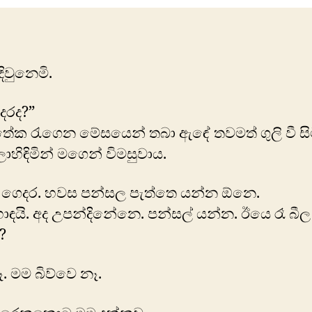
ිවුනෙමි.
දරද?”
තේක රැගෙන මේසයෙන් තබා ඇඳේ තවමත් ගුලි වී සි
ාහිඳිමින් මගෙන් විමසුවාය.
ද ගෙදර. හවස පන්සල පැත්තෙ යන්න ඕනෙ.
යි. අද උපන්දිනේනෙ. පන්සල් යන්න. ඊයෙ රෑ බී
?
. මම බිව්වෙ නෑ.