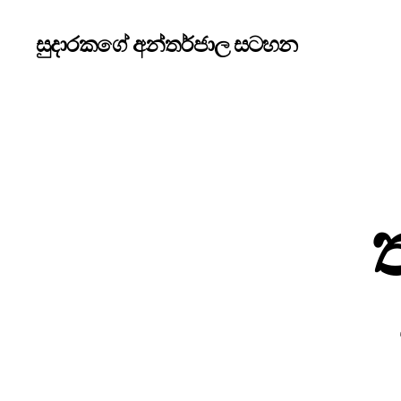
සුදාරකගේ අන්තර්ජාල සටහන