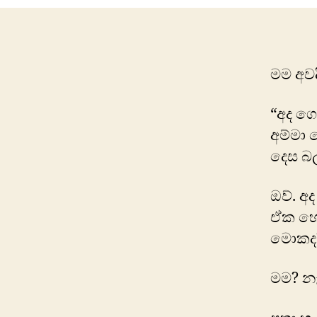
මම අවද
“අද ගෙ
අම්මා 
දෙස බල
ඔව්. අ
ඒක හොඳ
මොකද
මම? නෑ