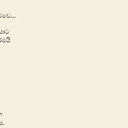
ව්වෙ…
යාට
රමයි
න
ය.