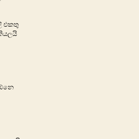
ි එකතු
ියලයි
ට ඕනෙ