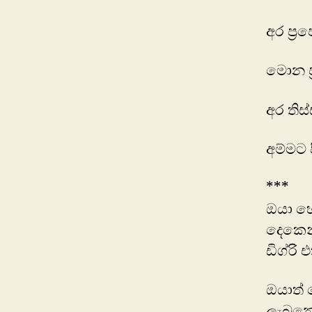
අර ප්
මොන ප
අර තිස
අම්මට 
***
ඔයා හො
දෙකෙන
ඩිග්රි
ඔයාත්
ලැබුන