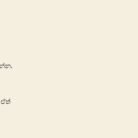
න්න.
 ඒත්