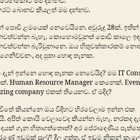
හැරෙනකොට මම දන්නව.
ිගරට් බොනව කියලත් මම දන්නව.
ැන් පොඩි ළමයෙක් නෙවෙයිනෙ. අවුරුදු 28ක්. ඉතින
 නවත්වන්න බැහැ. කොහොමවුනත් පොඩි කාලෙ ඉඳ
 නවත්වන්න බැරිවුනානෙ. ඔය හිතුවක්කාරකම් න
 ගෙනිච්චනං, අද පුතා හොඳ තැනක.
ං දැන් ඉන්නෙ හොඳ තැනක නෙවෙයිද? මම IT Cons
්. Human Resource Manager කෙනෙක්. Even
zing company එකක් තියෙනව. ඒ මදිද?
ීවිතේ කියන්නෙ ඔය විදිහට හිරවෙලාම ඉන්න එක
. අපිත් කොයි වෙලාවෙද කියන්න බැහැ. නරකද දැ
ෙයක් ගැන හිතාගත්තොත්? අර පේරාදෙණිය පැත්ත
රණේ ඉඩමක් සල්ලි දීල ගත්ත. ඒ ඉඩම නිකන් කැල