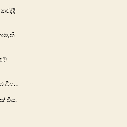
රද්දී
නොමැති
කම්
නට විය…
් විය.