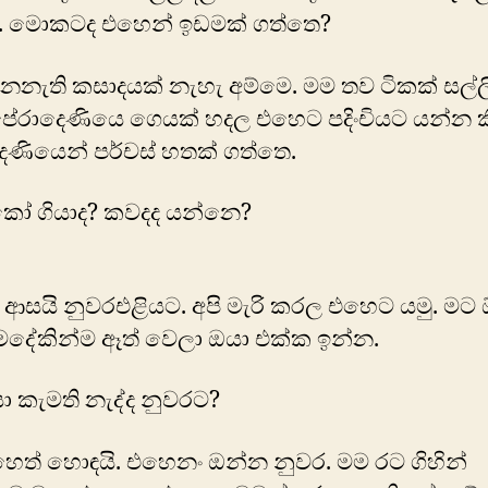
 මොකටද එහෙන් ඉඩමක් ගත්තෙ?
නැති කසාදයක් නැහැ අම්මෙ. මම තව ටිකක් සල්ල
ේරාදෙණියෙ ගෙයක් හදල එහෙට පදිංචියට යන්න ක
ණියෙන් පර්චස් හතක් ගත්තෙ.
කෝ ගියාද? කවදද යන්නෙ?
 ආසයි නුවරඑළියට. අපි මැරි කරල එහෙට යමු. ම
මදේකින්ම ඈත් වෙලා ඔයා එක්ක ඉන්න.
ා කැමති නැද්ද නුවරට?
ත් හොඳයි. එහෙනං ඔන්න නුවර. මම රට ගිහින්