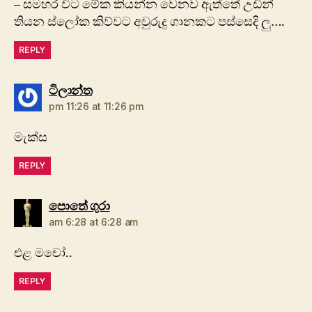
– සමහර විට මේක කියන්න වෙනව ඇත්තේ උඩින්
තියන ස්ලෝක කිව්වට අවුරුදු ගානකට පස්සෙදි ලු….
REPLY
says:
ටිලාන්ත
pm 11:26 at 11:26 pm
මැක්ස
REPLY
says:
පොතේ ගුරා
am 6:28 at 6:28 am
එළ මචෝ..
REPLY