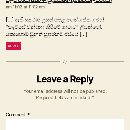
ස්ලිට් එකේ කතා ← සුදාරකගේ අන්තර්ජාල සටහන
am 11:02 at 11:02 am
[…] ඇති සුදාරක උසස් පෙළ පටන්ගත්ත ගමන්
“කැම්පස් වන්දනා කිරීමේ ගාථාව” ලියන්නේ.
කොහොම වුනත් සුදාරකට රජයේ […]
REPLY
Leave a Reply
Your email address will not be published.
Required fields are marked
*
Comment
*