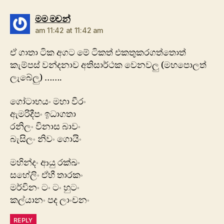
says:
මම මචන්
am 11:42 at 11:42 am
ඒ ගාතා ටික අගට මේ ටිකත් එකතුකරගත්තොත්
කැම්පස් වන්දනාව අතිසාර්ථක වෙනවලු (මහපොලත්
ලැබේලු) …….
ගෝටාභයං මහා වීරං
ඇමරිදීපං ඉධාගතා
රනිලං විනාස බාවං
බැසිලං නිවං ගොයිං
මහින්දං ආයු රක්ඛං
සහේලිං ඒහී තාරකං
මර්විනං ටං ටං හුටං
කල්යානං පද ලාංචනං
REPLY