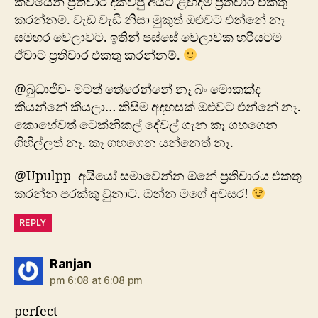
කවියෙන් ප්‍රතිචාර දක්වපු අයට ළඟදීම ප්‍රතිචාර එකතු
කරන්නම්. වැඩ වැඩි නිසා මුකුත් ඔළුවට එන්නේ නෑ
සමහර වෙලාවට. ඉතින් පස්සේ වෙලාවක හරියටම
ඒවාට ප්‍රතිචාර එකතු කරන්නම්.
@බුධාජීව- මටත් තේරෙන්නේ නෑ බං මොකක්ද
කියන්නේ කියලා… කිසිම අදහසක් ඔළුවට එන්නේ නෑ.
කොහේවත් ටෙක්නිකල් දේවල් ගැන කෑ ගහගෙන
ගිහිල්ලත් නෑ. කෑ ගහගෙන යන්නෙත් නෑ.
@Upulpp- අයියෝ සමාවෙන්න ඕනේ ප්‍රතිචාරය එකතු
කරන්න පරක්කු වුනාට. ඔන්න මගේ අවසර!
REPLY
says:
Ranjan
pm 6:08 at 6:08 pm
perfect