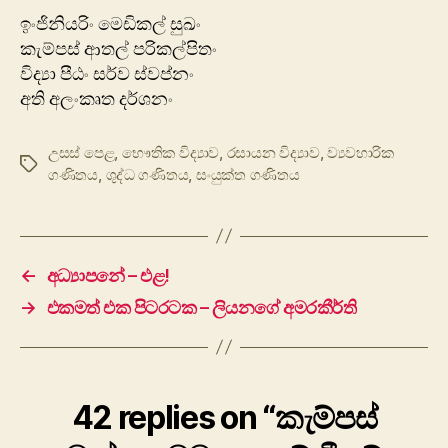
ඉංජිනියරිං මෙඩිකල් සුඛං
කැම්පස් ආතල් පරිකල්පිතං
විද්‍යා පීඨං සර්ව ස්වප්නං
අති අලංකෘත දර්ශනං
උසස් පෙළ
,
භෞතික විද්‍යාව
,
රසායන විද්‍යාව
,
ව්‍යවහාරික
Tags
ගණිතය
,
ශුද්ධ ගණිතය
,
සංයුක්ත ගණිතය
←
අධ්‍යාපනේ – එළ!
→
එකමත් එක පිටරටක – ලියනගේ අමරකීර්ති
42 replies on “කැම්පස්