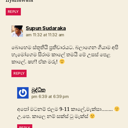
liyanawata
REPLY
says:
Supun Sudaraka
am 11:32 at 11:32 am
බොහෙම ස්තූතියි ප්‍රතිචාරයට. බලාගෙන ගියාම අපි
හැමෝගෙම සිරාම කාලේ තමයි මේ උසස් පෙළ
කාලේ. ෂහ්! ඒක මරු!
REPLY
says:
බුද්ධික
pm 6:39 at 6:39 pm
අපෝ මටනම් එලම 9-11 කාලේ,මැක්සා……..
උ.පෙ. කාලෙ නම් සක්ස් ටු මැක්ස්
REPLY