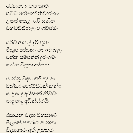
අධ්‍යාපනං භයංකාරං
සබ්‍බ රෝගෝ නිවාරණං
උසස් පෙළං හරි සනීපං
විශ්වවිජ්ජාලංච ගච්ඡමං
සර්ව ආතල් දූරිංභූතං
විසූක දස්සනං නොම බලං
චිත්ත සම්පත්තී දූරංගමං
නේක විසූක දස්සනං
යාන්ත්‍ර විද්‍යා අති තුච්ඡං
වන්දේ හෝම්වර්ක් කන්දං
සාදු සාදූ අයිසැක් නිව්ටං
සාදු සාදු අයින්ස්ටයිං
රසායන විද්‍යා මහප්‍රාණං
සිලබස් පතරංග ජාතකං
විද්‍යාගාරං අති උත්තමං