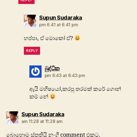
says:
Supun Sudaraka
pm 6:41 at 6:41 pm
හප්පා, ඒ මොකෝ ඒ?
REPLY
says:
බුද්ධික
pm 6:43 at 6:43 pm
ඇයි මහීෂයෝ,කරපු තරමක් කරේ ගොන්
කම් නේ
says:
Supun Sudaraka
am 11:28 at 11:28 am
‍‍බොහොම ස්තූතියි නංගී comment එකට.