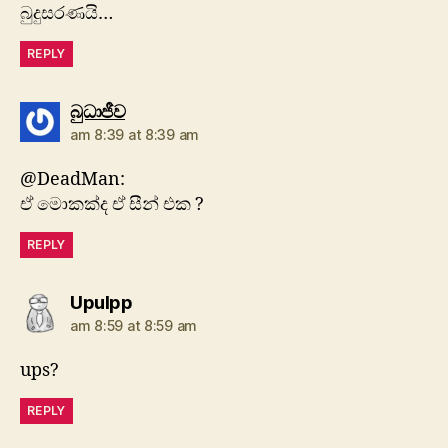
බුදුසරණයි…
REPLY
says:
බුධාජීව
am 8:39 at 8:39 am
@DeadMan:
ඒ මොකක්ද ඒ සීන් එක ?
REPLY
says:
Upulpp
am 8:59 at 8:59 am
ups?
REPLY