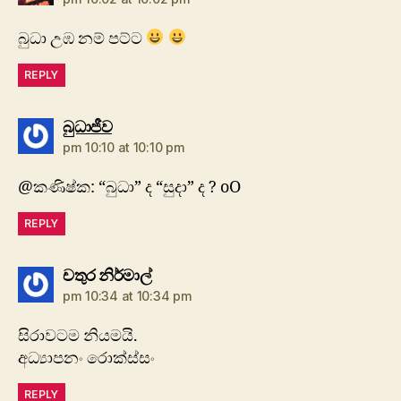
බුධා‍ උඹ නම් පට්ට
REPLY
says:
බුධාජීව
pm 10:10 at 10:10 pm
@කණිෂ්ක: “බුධා” ද “සුදා” ද ? oO
REPLY
says:
චතුර නිර්මාල්
pm 10:34 at 10:34 pm
සිරාවටම නියමයි.
අධ්‍යාපනං රොක්ස්සං
REPLY