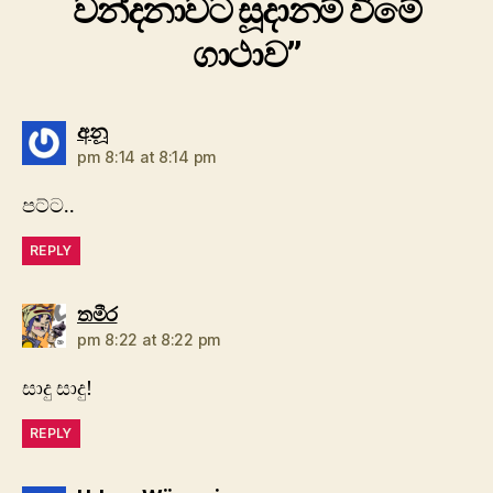
වන්දනාවට සූදානම් වීමේ
ගාථාව”
says:
අනූ
pm 8:14 at 8:14 pm
පට්ට..
REPLY
says:
තමීර
pm 8:22 at 8:22 pm
සාදු සාදු!
REPLY