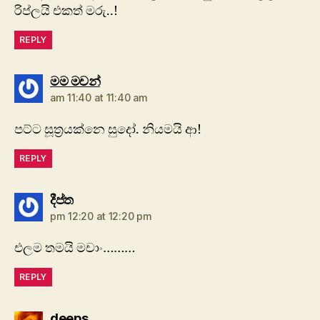
රිප්ලයි එකත් මරු..!
REPLY
says:
මම මචන්
am 11:40 at 11:40 am
පට්ට සූත්‍රයක්නෙ සුදෝ. නියමයි ආ!
REPLY
says:
දීප්ත
pm 12:20 at 12:20 pm
එලම තමයි මචාං………
REPLY
says:
deeps