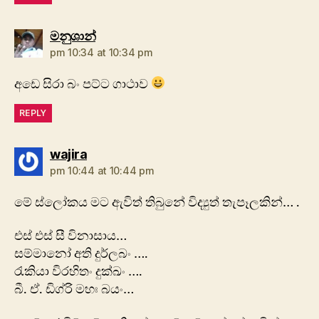
says:
මනුශාන්
pm 10:34 at 10:34 pm
අඩෙ සිරා බං පට්ට ගාථාව
REPLY
says:
wajira
pm 10:44 at 10:44 pm
මේ ස්ලෝකය මට ඇවිත් තිබුනේ විද්‍යුත් තැපෑලකින්… .
එස් එස් සී විනාසාය…
සම්මානෝ අති දුර්ලබං ….
රැකියා විරහිතං දුක්ඛං ….
බී. ඒ. ඩිග්රි මහඃ බයං…