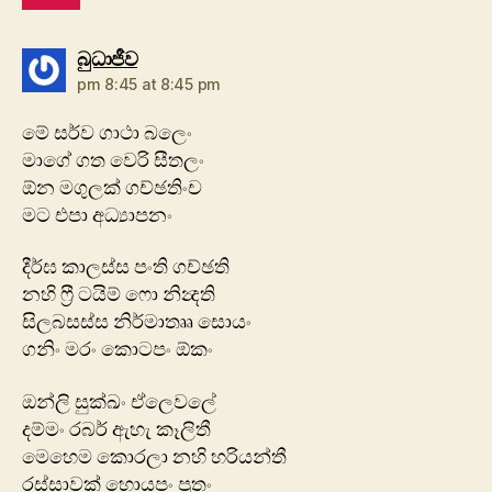
says:
බුධාජීව
pm 8:45 at 8:45 pm
මේ සර්ව ගාථා බලෙං
මාගේ ගත වෙරි සීතලං
ඕන මගුලක් ගච්ඡතිංච
මට එපා අධ්‍යාපනං
දීර්ඝ කාලස්ස පංති ගච්ඡති
නහි ෆ්‍රී ටයිම් ෆො නින්‍දති
සිලබසස්ස නිර්මාතෲ සොයං
ගනිං මරං කොටපං ඕකං
ඔන්ලි සුක්ඛං ඒලෙවලේ
දම්මං රබර් ඇහැ කෑලිතී
මෙහෙම කොරලා නහි හරියන්තී
රස්සාවක් හොයපං පුතං