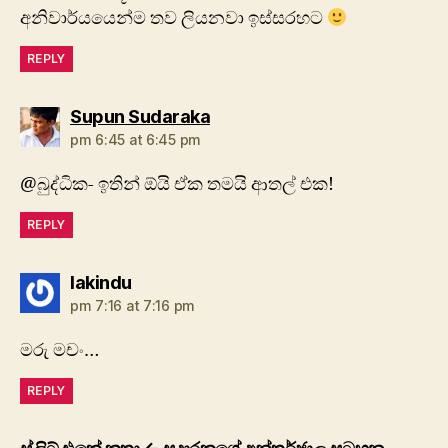
අනිවාර්යයෙන්ම තව ලියනවා ඉස්සරහට
REPLY
says:
Supun Sudaraka
pm 6:45 at 6:45 pm
@බුද්ධික- ඉතින් ඕයි ඒක තමයි ආතල් එක!
REPLY
says:
lakindu
pm 7:16 at 7:16 pm
මරු මචං…
REPLY
says: