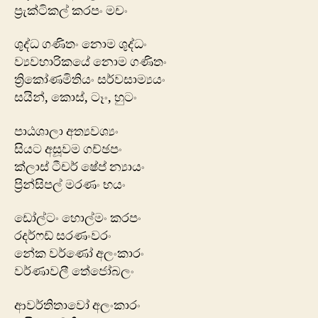
ප්‍රැක්ටිකල් කරපං මචං
ශුද්ධ ගණිතං නොම ශුද්ධං
ව්‍යවහාරික‍යේ ‍නොම ගණිතං
ත්‍රිකෝණමිතියං සර්වසාම්‍යයං
සයින්, කොස්, ටෑං, හුටං
පාඨශාලා අත්‍යවශ්‍යං
සියට අසූවම ගච්ඡපං
ක්ලාස් ටීචර් ෂේප් න්‍යායං
ප්‍රින්සිපල් මරණං භයං
ඩෝල්ටං හොල්මං කරපං
රදර්ෆඩ් සරණංවරං
නේක වර්ණෝ අලංකාරං
වර්ණාවලී තේජෝබලං
ආවර්තිතාවෝ අලංකාරං