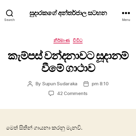
සුදාරකගේ අන්තර්ජාල සටහන
Search
Menu
Categories
නිර්මාණ
විවිධ
කැම්පස් වන්දනාවට සූදානම්
වීමේ ගාථාව
By
Supun Sudaraka
pm 8:10
Post
Post
author
date
on
42 Comments
කැම්පස්
වන්දනාවට
සූදානම්
වීමේ
ගාථාව
මෙත් සිතින් ගායනා කරනු මැනවි.