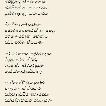
හයිඩ්‍රජං ලිතියොං අයොං
ඔක්සිජන් නං පට්ට අවමං
හුස්ම ඇද ඇද පාඩං කරපං
ජීව විද්‍යා අති සූක්ෂමං
පාඩම් නොකරොත් නං කෙළං
ගෙම්බං ඡේදනං ඔක්කාරං
සර්ව රෝගං නිවාරණං
රොටරි සක්යා සැසිප් පලයං
ටියුෂං පරමං නිර්මලං
ගෲප් ක්ලාස් A/C සුවඳං
මාස් ක්ලාස් දාඩිය ගඳං
වාණිජං නිර්භයං සුක්ඛං
කලා නං අති හිතකරං
සාර්ව ආර්ථික මහා තේජං
සන්දේශ කාව්‍යං සර්වං සුභං