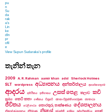
View Supun Sudaraka's profile
තැනින් තැන
2009
A. R. Rahman
aamir khan
adsl
Sherlock Holmes
අධ්‍යාපනය
අන්තර්ජාලය
SLT
wordpress
අශෝක හඳගම
ආදරය
උසස් පෙළ
කවි
කලාව
ආර්ථිකය
ඉතිහාසය
කෙටි කතා
ක්‍රමය
ගණිතය
චිත්‍රපටි
ජනතා විමුක්ති පෙරමුණ
ජනමාධ්‍ය
ජීවිතය
දේශපාලනය
තොරතුරු තාක්ෂණය
ටෙලි නාට්‍ය
නිසඳැස්
පොත්
නිදහස් අධ්‍යාපනය
නිර්මාණ
ප්‍රවෘත්ති
ප්‍රේමය
පුද්ගලිකත්වය