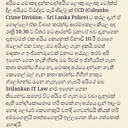
අයියෙ.මොකද දන්නවද?අයිය ලොකු ලොකු ටෝක්ස්
දීල අයියට විරැද්දව පැමිණිල්ලක් CCD (Colombo
Crime Division – Sri Lanka Police) ට කරල දැන් ඒ
ගොල්ලෝ ඒක විබාග කරන්ඩ ආරම්බකලා කියල අද
රාත්‍රී 10.30 ට් විතර මට ආරන්චි වුනා.ඒ බව දැනගෙන
දැනටමත් එක අයිය කෙනෙක් විනාඩි 10 යි එයාගෙ
බ්ලොග් එක වහල.මට අයියල ගැන දුකයි.මමත්
මෘදුකාංග ඉංජිනෙරුවෙක් වුනාට අය්යල තරම් අපි
ඉගෙන ගෙන නැති හින්ද මම රිවස් ඉංජිනියරින් ගැන
කතා කරන්ඩ ගියෙ නැ.මොකද අය්යෙ දන්නෙ නැති
කෙහෙල් මල් ගැන කතා කරන්ඩ ගිහින් නකුට
ග්ලෝගන්ඩ ඔනෙ නැහැනෙ.හැබයි අයියේ මම
Srilankan IT Law නම් ඉගෙන ගෙන
තියෙනව.සමහර විට අයිය ඒ ගැන මට වඩා දැනුමක්
ඇති නේද?කොහොම හරි කමක් නෑ අය්යෙ දැන් ඉඳලම
හොඳ ලෝයර් කෙනෙකුයි වන්දි ගෙවන්ඩයි කීයක් හරි
අම්මගෙනුයි තාත්තගෙනුයි ඉල්ලගෙන තියා ගත්තොත්
හොඳයි.