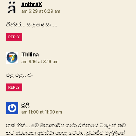
says:
änthräX
am 6:29 at 6:29 am
ගින්දර… සාදු සාදු සා….
REPLY
says:
Thilina
am 8:16 at 8:16 am
එළ එළ.. බං
REPLY
says:
මලී
am 11:00 at 11:00 am
හික් හික්… මේ මහානාර්ඝ ගාථා රත්නයේ බලෙන් තව
තව අධ්‍යාපන අවස්ථා පහළ වේවා.. බුධාජීව මල්ලිගේ