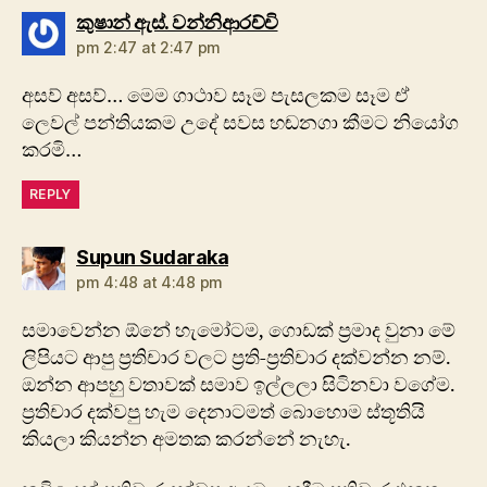
says:
කුෂාන් ඇස්. වන්නිආරච්චි
pm 2:47 at 2:47 pm
අසව් අසව්… මෙම ගාථාව සෑම පැසලකම සෑම ඒ
ලෙවල් පන්තියකම උදේ සවස හඬනගා කීමට නියෝග
කරමි…
REPLY
says:
Supun Sudaraka
pm 4:48 at 4:48 pm
සමාවෙන්න ඕනේ හැමෝටම, ගොඩක් ප්‍රමාද වුනා මේ
ලිපියට ආපු ප්‍රතිචාර වලට ප්‍රති-ප්‍රතිචාර දක්වන්න නම්.
ඔන්න ආපහු වතාවක් සමාව ඉල්ලලා සිටිනවා වගේම.
ප්‍රතිචාර දක්වපු හැම දෙනාටමත් බොහොම ස්තූතියි
කියලා කියන්න අමතක කරන්නේ නැහැ.