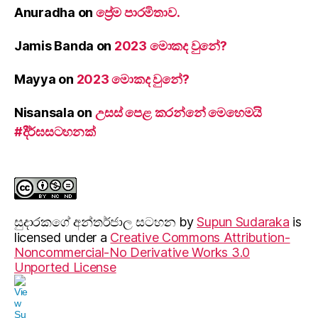
Anuradha
on
ප්‍රේම පාරමිතාව.
Jamis Banda
on
2023 මොකද වුනේ?
Mayya
on
2023 මොකද වුනේ?
Nisansala
on
උසස් පෙළ කරන්නේ මෙහෙමයි
#දීර්ඝසටහනක්
සුදාරක‍ගේ අන්තර්ජාල සටහන
by
Supun Sudaraka
is
licensed under a
Creative Commons Attribution-
Noncommercial-No Derivative Works 3.0
Unported License