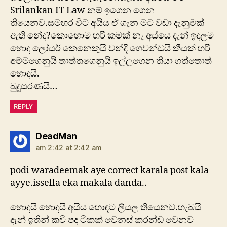
Srilankan IT Law නම් ඉගෙන ගෙන
තියෙනව.සමහර විට අයිය ඒ ගැන මට වඩා දැනුමක්
ඇති නේද?කොහොම හරි කමක් නෑ අය්යෙ දැන් ඉඳලම
හොඳ ලෝයර් කෙනෙකුයි වන්දි ගෙවන්ඩයි කීයක් හරි
අම්මගෙනුයි තාත්තගෙනුයි ඉල්ලගෙන තියා ගත්තොත්
හොඳයි.
බුදුසරණයි…
REPLY
says:
DeadMan
am 2:42 at 2:42 am
podi waradeemak aye correct karala post kala
ayye.issella eka makala danda..
හොඳයි හොඳයි අයිය හොඳට ලියල තියෙනව.හැබයි
දැන් ඉතින් කවි පද ටිකක් වෙනස් කරන්ඩ වෙනව