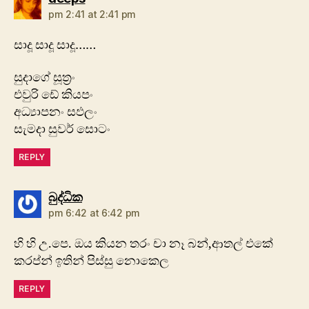
pm 2:41 at 2:41 pm
සාදූ සාදූ සාදූ……
සුදාගේ සූත්‍රං
එවුරි ඩේ කියපං
අධ්‍යාපනං සඵලං
සැමදා සුවර් සොටං
REPLY
says:
බුද්ධික
pm 6:42 at 6:42 pm
හි හි උ.පෙ. ඔය කියන තරං චා නෑ බන්,ආතල් එකේ
කරප්න් ඉතින් පිස්සු නොකෙල
REPLY