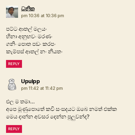
says:
ධනික
pm 10:36 at 10:36 pm
පට්ට ආතල් මලයං
හිනා අනුභවං මරණං
ගනිං පොත පඩං කරපං
කැම්පස් ආතල් නං නියතං
REPLY
says:
Upulpp
pm 11:42 at 11:42 pm
එල ම තමා…
අපෙ මූණුපොතේ කවි සංසදයට ඔබෙ නමත් එක්ක
මෙය දාන්න අවසර දෙන්න පුලුවන්ද?
REPLY