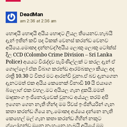
says:
DeadMan
am 2:36 at 2:36 am
හොඳයි හොඳයි අයිය හොඳට ලියල තියෙනව.හැබයි
දැන් ඉතින් කවි පද ටිකක් වෙනස් කරන්ඩ වෙනව
අයියෙ.මොකද දන්නවද?අයිය ලොකු ලොකු ටෝක්ස්
දීල CCD (Colombo Crime Division – Sri Lanka
Police) අයයට විරැද්දව පැමිණිල්ලක් ට කරල දැන් ඒ
ගොල්ලෝ ඒක විබාග කරන්ඩ ආරම්බකලා කියල අද
රාත්‍රී 10.30 ට් විතර මට ආරන්චි වුනා.ඒ බව දැනගෙන
දැනටමත් එක අයිය කෙනෙක් විනාඩි 10 යි එයාගෙ
බ්ලොග් එක වහල.මට අයියල ගැන දුකයි.මමත්
මෘදුකාංග ඉංජිනෙරුවෙක් වුනාට අය්යල තරම් අපි
ඉගෙන ගෙන නැති හින්ද මම රිවස් ඉංජිනියරින් ගැන
කතා කරන්ඩ ගියෙ නැ.මොකද අය්යෙ දන්නෙ නැති
කෙහෙල් මල් ගැන කතා කරන්ඩ ගිහින් නකුට
ග්ලෝගන්ඩ ඔනෙ නැහැනෙ.හැබයි අයියේ මම