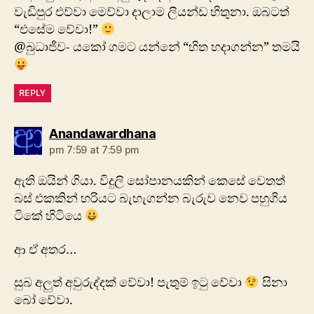
වැඩිපුර එව්වා මෙව්වා දාලාම ලියන්ඩ හිතුනා. ඔබටත්
“එසේම වේවා!”
@බුධාජීව- යකෝ ගමට යන්නේ “හිත හදාගන්න” තමයි
REPLY
says:
Anandawardhana
pm 7:59 at 7:59 pm
ඇති ඔයින් ගියා. විදුලි සෝපානයකින් කෙසේ වෙතත්
බස් එකකින් හරියට බැහැගන්න බැරුව නෙව පහුගිය
ටිකේ හිටියෙ
ආ ඒ අතර…
සුබ අලුත් අවුරුද්දක් වේවා! පැතුම් ඉටු වේවා
සිනා
බෝ වේවා.