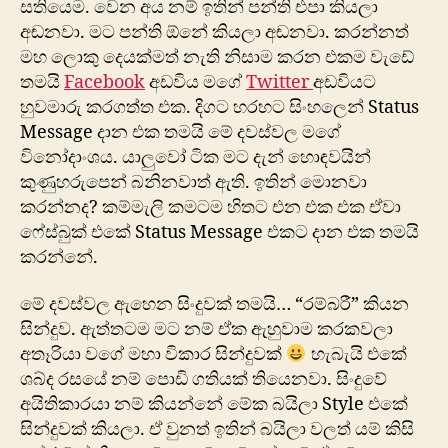
සතියෙම. වෙන අය නම් ඉතින් පන්ති එපා කියලා
අඬනවා. මට පන්ති ඕනේ කියලා අඬනවා. කරන්නත්
මහ ලොකු දෙයක්මත් නැති නිසාම කරන එකම වැ‍ඩේ
තමයි
Facebook
අඩවිය මගේ
Twitter
අඩවියට
හුවමාරු කරගත්ත එක. දිගට හරහට සිංහලෙන් Status
Message දාන එක තමයි මේ දවස්වල මගේ
විනෝදාංශය. යාලුවෝ ටික මට දැන් හොඳවයින්
කුණුහරුපෙන් බනිනවාත් ඇති. ඉතින් මොනවා
කරන්නද? කම්මැලි කමටම හිතට එන එක එක ඒවා
ෆේස්බුක් එකේ Status Message එකට දාන එක තමයි
කරන්නේ.
මේ දවස්වල ඇහෙන සිංදුවක් තමයි… “රම්බරී” කියන
සින්දුව. ඇත්තටම මට නම් ඒක ඇහුවාම කරකවලා
අතෑරියා වගේ මහා විකාර සින්දුවක්
හැබැයි එකේ
ශබ්ද රසයේ නම් පොඩි ගතියක් තියෙනවා. සිංදුවේ
අයිතිකාරයා නම් කියන්නේ මේක බයිලා Style එකේ
සින්දුවක් කියලා. ඒ වුනත් ඉතින් බයිලා වලත් යම් කිසි