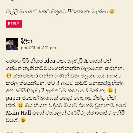
මල්ලි ඔයාගේ කෙටි චිත්‍රපට පිටපත නං මැක්සා
REPLY
says:
දිලින
pm 7:11 at 7:11 pm
අම්මට සිරි නියම idea එක. හැබැයි A එකක්‌ වත්
ගත්තෙ නැති කට්‌ටියගෙන් කන්න බලාගෙන කරන්න.
ඕක ඔච්චර ගන්න ගණන් එපා මලයා. ඔය හොදට
කරල තියෙන්නෙ. මට B ආවෙ පාඩම් නොකරපු හින්ද
නෙමෙයි (හැබැයි ඇත්තටම කරපු පාඩමක්‌ නෑ
)
paper එකෙන් බාගයක්‌ ගෙදර ගෙනාපු හින්ද. හික්‌
හික්‌.
ඔය කියන විදියට ඕයාට එහෙම වුනානම් අපේ
Main Hall එකේ වහලෙන් රණවිරු ස්‌මාරකේට පනියි
වගේ.