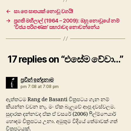
←
සා.පෙ සාපයක් නොවූ වගයි!
→
ප්‍රගති මහීලාල් (1964 – 2009): ඔහු නොවූයේ නම්
‘විජය පරිගණක’ සඟරාවද නොවන්නේය
17 replies on “එසේම වේවා…”
says:
ප්‍රවීන් ඉන්ද්‍රනාම
pm 7:08 at 7:08 pm
ඇත්තටම Rang de Basanti චිත්‍රපටය ගැන නම්
කියන්න වචන නෑ. මං ඒක බැලුවේ ආපු දවස්වලම.
සුදාරක දන්නවද ඒක ඒ වසරේ (2006) ෆිල්ම්ෆෙයාර්
හොඳම චිත්‍රපටය උනා. අමුතුම විදියේ තේමාවක් ගත්
චිත්‍රපටයක්.