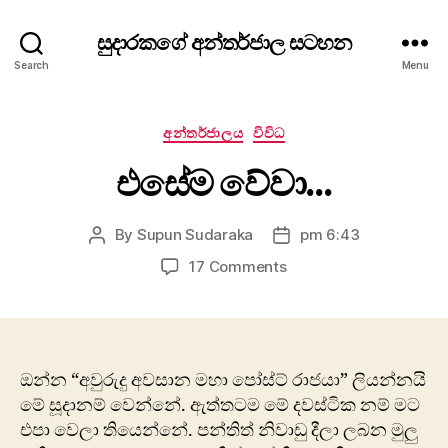
සුදාරකගේ අන්තර්ජාල සටහන
Search
Menu
Categories
අන්තර්ජාලය
විවිධ
එසේම වේවා…
By
Supun Sudaraka
pm 6:43
Post
Post
author
date
on
17 Comments
එසේම
වේවා…
ඔන්න “අවුරුදු අවසාන මහා පෝස්ට් රාජයා” ලියන්නයි
මේ සූදානම් වෙන්නේ. ඇත්තටම මේ දවස්ටික නම් මට
එපා වෙලා තියෙන්නේ. පන්තිත් නිවාඩු දීලා ලබන මුලු