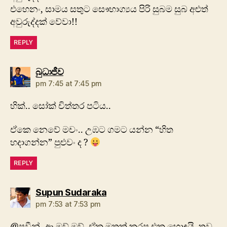
එහෙනං, සාමය සතුට සෞභාග්‍යය පිරි සුබම සුබ අළුත්
අවුරුද්දක් වේවා!!
REPLY
says:
බුධාජීව
pm 7:45 at 7:45 pm
හික්.. සෝක් චිත්‍තර පටිය..
ඒකෙ නෙවේ මචං.. උඹට ගමට යන්න “හිත
හදාගන්න” පුළුවං ද ?
REPLY
says:
Supun Sudaraka
pm 7:53 at 7:53 pm
@ප්‍රවීන්- ආ ඔව් ඔව්. ඒක මතක් කරපු එක හොඳයි. තව