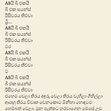
A8යි බී එකයි
බී එක සයන්ස්
රිසිවරය තිව්වා
ට්‍රී…
A8යි බී එකයි
බී එක සයන්ස්
රිසිවරය තිව්වා
ට්ර
A8යි බී එකයි
බී එක සයන්ස්
රිසිවරය තිව්වා
ට්
A8යි බී එකයි
බී එක සයන්ස්
රිසිවරය තිව්වා
එහෙම වෙලා තිරය අඳුරු වෙලා තිරය වැහිලා ගිහිල්ලා
ආපහු තිරය ‍විවෘත වෙනකොට මිනිහා හොඳටම
හෙම්බත් වෙලා. මූන පැත්තට හරවාගෙන මේසේ උඩ