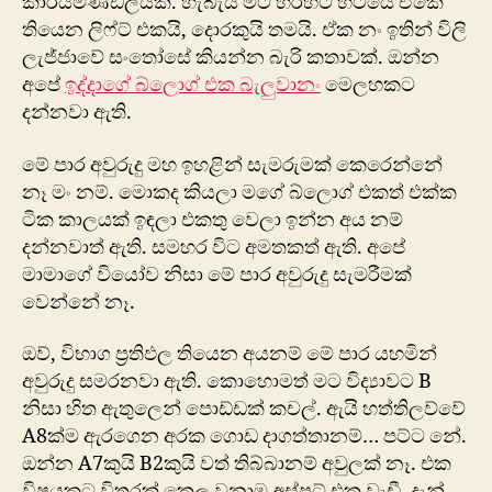
කාර්යමණ්ඩලයක්. හැබැයි මට හරහට හිටියේ ඒකේ
තියෙන ලි‍ෆ්ට් එකයි, දොරකුයි තමයි. ඒක නං ඉතින් විලි
ලැජ්ජාවේ සංතෝසේ කියන්න බැරි කතාවක්. ඔන්න
අපේ
ඉද්දාගේ බ්ලොග් එක බැලුවානං
මෙලහකට
දන්නවා ඇති.
මේ පාර අවුරුදු මහ ඉහළින් සැමරුමක් කෙරෙන්නේ
නෑ මං නම්. මොකද කියලා මගේ බ්ලොග් එකත් එක්ක
ටික කාලයක් ඉඳලා එකතු වෙලා ඉන්න අය නම්
දන්නවාත් ඇති. සමහර විට අමතකත් ඇති. අපේ
මාමා‍ගේ වියෝව නිසා ‍මේ පාර අවුරුදු සැමරීමක්
වෙන්නේ නෑ.
ඔව්, විභාග ප්‍රතිඵල තියෙන අයනම් මේ පාර යහමින්
අවුරුදු සමරනවා ඇති. කොහොමත් මට විද්‍යාවට B
නිසා හිත ඇතුලෙන් පොඩ්ඩක් කචල්. ඇයි හත්තිලව්වේ
A8ක්ම ඇරගෙන අරක ‍ගොඩ දාගත්තානම්… පට්ට නේ.
ඔන්න A7කුයි B2කුයි වත් තිබ්බානම් අවුලක් නෑ. එක
විෂයකට විතරක් කෙල වුනාම අස්පට් එක වැඩී. දැන්