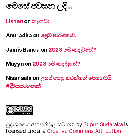
මෙසේ පවසන ලදී…
Lishan
on
කැනඩා
Anuradha
on
ප්‍රේම පාරමිතාව.
Jamis Banda
on
2023 මොකද වුනේ?
Mayya
on
2023 මොකද වුනේ?
Nisansala
on
උසස් පෙළ කරන්නේ මෙහෙමයි
#දීර්ඝසටහනක්
සුදාරක‍ගේ අන්තර්ජාල සටහන
by
Supun Sudaraka
is
licensed under a
Creative Commons Attribution-