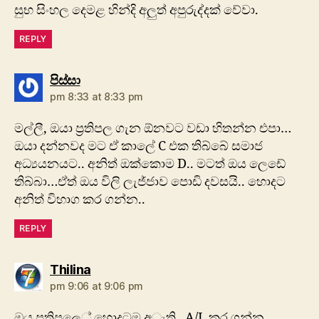
සුභ සිංහල දෙමළ හින්දි අලුත් අපුරුද්දක් වේවා.
REPLY
says:
පිස්සා
pm 8:33 at 8:33 pm
මල්ලී, ඔයා ප්‍රතිපල ගැන ඕනවට වඩා හිතන්න එපා…
ඔයා දන්නවද මට ඒ කාලේ C එක තිබ්බේ සමාජ
අධ්‍යයනයට.. අනිත් ඔක්කොම D.. මටත් ඔය ලෙඩේ
තිබ්බා…ඒත් ඔය විලි ලැජ්ජාව පොඩි දවසයි.. හොදට
අනිත් විහාග කර ගන්න..
REPLY
says:
Thilina
pm 9:06 at 9:06 pm
ඔය ප්‍රතිපලෙ‍් හොදටම අැති . A/L කර ගන්න