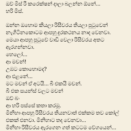
ඔව් මිස් රී කරෙක්ෂන් දාලා බලන්න ඕනේ…
හරි මිස්.
ඔන්න ‍ඔහොම කියලා රිසීවරය තියලා පුටුවෙන්
නැගිටිනකොටම ආපහු දුරකථනය නාද වෙනවා.
මෙයා ආපහු පුටුවේ වාඩි වෙලා රිසීවරය අතට
ඇරගන්නවා.
හෙලෝ…
ආ මචන්!
උඹට කොහොමද?
ආ එළනේ…
මට මචන් ඒ අටයි… බී එකයි මචන්.
බී එක සයන්ස් වලට මචන්
ඔව් බං
ආ හරි පස්සේ කතා කරමු.
මිනිහා ‍ආපහු රිසීවරය තියනවාත් එක්කම තව කෝල්
එකක් එනවා. මිනිහාට තද වෙනවා…
මිනිහා රිසීවරය ඇරගෙන ගත් කටටම වේගයෙන්…