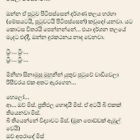
ඔන්න ඒ පුටුව පිටිපස්සෙන් දර්ශණ තලය හරහා
(මේසයටයි, පුටුවටයි පිටිපස්සෙන්) කවුදෝ යනවා. යට
කොටස විතරයි පෙන්නන්නේ… එයා දර්ශන තලයේ
මැදට එද්දී, ඔන්න දුරකථනය නාද වෙනවා.
ට්‍රීං… ට්‍රීං…
ට්‍රීං… ට්‍රීං…
මිනිහා සිනාමුසු මුහුනින් යුතුව පුටුවේ වාඩිවෙලා
රිසීවරය එක අතට ඇරගෙන…
හෙලෝ…
ආ… ඔව් මිස්. ප්‍රතිඵල හොඳයි මිස්. ඒ අටයි බී එකක්
තියෙනවා මිස්.
බී තියෙන්නේ විද්‍යාවට මිස්. (මූන පොඩ්ඩක් ඇඹුල්
වෙයි)
ඔව් අපරාදේ මිස්