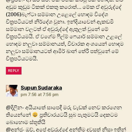
අඩුම කුඩුම ටිකක් එකතු කරොත්… මේක ඒ අවුරුද්දේ
(2006)බැ‍ෆ්ටා සම්මාන උළෙලේ හොඳම විදේශ
චිත්‍රපටියටත් නිර්දේශ වුනා. ඉන්දියාවෙන් ඇකඩමි
සම්මාන වලටත් ඒ අවුරුද්දේ ඇතුලත් වුනේ මේ
චිත්‍රපටියමයි. ඒ වගේම ෆිල්ම් ෆෙයාර් සම්මාන උළලේ
හොඳම නලුවා සම්මානයත්, විචාරක අංශයෙන් ‍හොඳම
නලුවා සම්මානයටත් ආමීර් ඛාන් තේරී පත්වුනේ මේ
චිත්‍රපටියටමයි.
REPLY
says:
Supun Sudaraka
pm 7:56 at 7:56 pm
@දිලින- අයියාතේ සාපෙදී මරු වැඩක් නෙව කරගෙන
තියෙන්නේ
ප්‍රතිචාරයටයි සුබ පැතුමටයි දෙකටම
බොහොම ස්තූතියි
@අන්ජු- ඔව්, අ‍පේ අවුරුද්දේ අන්තිම දවසත් නිසා ඉතින්