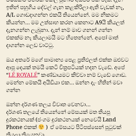
ඉතින් පහුගිය දේවල් ගැන කළකිරිලා ඇති වැඩක් නෑ,
A/L ගොඩදාගන්න එකයි තියෙන්නේ. මම නිකමට
කියන්න… මම උත්සාහ කරන කෙනාට A9යි කියලත්
දැනගන්න ලැබුනා. දැන් නම් මාව ගනන් ගන්න
එකක්ම ‍නෑ කියලාමයි මට හිතෙන්නේ. අපෝ මාත්
දාගන්න ලෙඩ වාට්ටු.
ඔය අතරේ මගේ සාමාන්‍ය පෙළ ප්‍රතිඵලත් එක්ක ඔළුවට
ආපු දෙයක් තමයි කෙටි චිත්‍රපටියක් හදන වැඩේ. අපේ
“
LÉ ROYALÉ
” කණ්ඩායමට කිව්වා නම් වැඩේ ගොඩ.
මෙන්න මේකයි අයිඩියා එක… ඔන්න දැං හිතින් මවා
ගන්න
ඔන්න දර්ශණ තලය විවෘත වෙනවා…
දර්ශණ තලයේ තියෙන්නේ මේසයක් මත තියපු
දුරකථනයක් (ජංගම දුරකථනයක් නෙවෙයි Land
Phone එකක්
) ඒ මේසයට පිටිපස්සෙන් පුටුවක්
තියලා තියෙනවා…