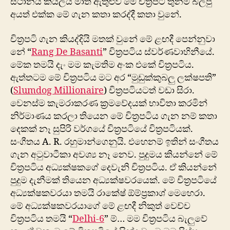
ස්ථානය කියලයි මාත් ඇතුළුව මේ චිත්‍රපටි තුනම බලපු
අයත් එක්ක මේ ගැන කතා කරද්දී කතා වුනේ.
චිත්‍රපටි ගැන කියද්දියි මතක් වුනේ මේ ළඟදී පෙන්නු‍වා
නේ “
Rang De Basanti
” චිත්‍රපටිය ස්වර්ණවාහිනීයේ.
මේක තමයි දැං මම කැමතිම අංක එකේ චිත්‍රපටිය.
ඇත්තටම මේ චිත්‍රපටිය මට අර “මුඩුක්කුබලු ලක්ෂපති”
(
Slumdog Millionaire
) චිත්‍රපටියටත් වඩා සිරා.
වෙනස්ම කැමරාකරණ ක්‍රමවේදයක් භාවිතා කරමින්
නිර්මාණය කරලා තියෙන මේ චිත්‍රපටිය ගැන නම් කතා
දෙකක් නෑ සුපිරි වර්ගයේ චිත්‍රපටියේ චිත්‍රපටියක්.
සංගීතය A. R. රහුමාන්ගෙනුයි. එහෙනම් ඉතින් සංගීතය
ගැන අටුවාටීකා අවශ්‍ය නෑ නෙව. පුදුමය කියන්නේ මේ
චිත්‍රපටිය අධ්‍යක්ෂකගේ දෙවැනි චිත්‍රපටිය. ඒ කියන්නේ
පුදුම දැනීමක් තියෙන අධ්‍යක්ෂවරයෙක්. මේ චිත්‍රපටියේ
අධ්‍යක්ෂකවරයා තමයි රාකේෂ් ඕම්ප්‍රකාශ් මෙහෙරා.
මේ අධ්‍යක්ෂකවරයාගේ මේ ළඟදී නිකුත් වෙච්ච
චිත්‍රපටිය තමයි “
Delhi-6
” ම්… මම චිත්‍රපටිය බැලුවේ