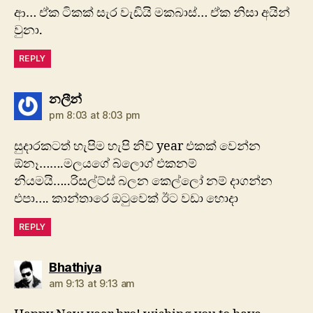
ආ… ඒක ටිකක් සැර වැඩියි මකබාස්… ඒක නිසා අයින්
වුනා.
REPLY
says:
නලීන්
pm 8:03 at 8:03 pm
සුදාරකටත් හැපිම හැපි නිව් year එකක් වෙන්න
ඕනෑ‍…….මලයගේ බ්ලොග් එකනම්
නියමයි…..රිසල්ට්ස් බලන කෙල්ලෝ නම් දාගන්න
එපා…. කාන්තාරෙ ඔටුවෙක් ඊට වඩා හොදා
REPLY
says:
Bhathiya
am 9:13 at 9:13 am