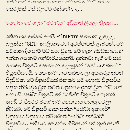
‍තේරුමක් තියෙනවා නෙව. මේකේ නම් ඒ මොන‍
තේරුමක් වත් ඔලුවට එන්නේ නෑ…
මෙන්න මේ ගැන “මරණය” අයියාත් ලියලා තිබුනා…
ඉතින් ඔය අස්සේ තමයි FilmFare සම්මාන උළෙල
බලන්න “SET” නාලිකාවෙන් අවස්ථාවක් ලැබුනේ. මේ
සම්මාන දීම නම් මට එපා වුනා. මේ ගැන අවධානයෙන්
ඉන්න අය නම් අනිවාර්යයෙන්ම දන්නවා ඇති මේ පාර
හොඳම චිත්‍රපටිය සම්මානය ලැබුනේ “ජෝධා අක්බාර්”
චිත්‍රපටියටයි. මේක නම් මාව කරකවලා අතඇරපු තවත්
සිදුවීමක්. මේ චිත්‍රපටියත් එක්කම මේ හොඳම චිත්‍රපටිය
සඳහා නිර්දේශ ‍වුන තවත් චිත්‍රපටි දෙකක් වුන “රබ් නේ
බනා ඩි ජෝඩී” චිත්‍රපටියත් “ගජිනි” චිත්‍රපටිය ගැනත්
තමයි වැඩිපුරම මගේ නම් අවධානය යොමු වෙලා
තිබ්බේ. මේ චිත්‍රපටි දෙක ‍එක්ක “ජෝධා අක්බාර්”
චිත්‍රපටිය චිත්‍රපටිය තිබ්බොත් “ජෝධා අක්බාර්”
චිත්‍රපටියට අනිවාර්යයෙන්ම හිමිවෙන්නේ තුන් වෙනි