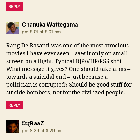
REPLY
says:
Chanuka Wattegama
pm 8:01 at 8:01 pm
Rang De Basanti was one of the most atrocious
movies I have ever seen – saw it only on small
screen on a flight. Typical BJP/VHP/RSS sh^t.
What message it gives? One should take arms –
towards a suicidal end – just because a
politician is corrupted? Should be good stuff for
suicide bombers, not for the civilized people.
REPLY
says:
චතුRaaZ
pm 8:29 at 8:29 pm