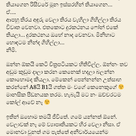
ති‍යාගෙන රිසීවරේ මූන ඉස්සරහින් තියාගෙන…
ඒ….
ආපහු තිරය අඳුරු වෙලා තිරය වැහිලා ගිහිල්ලා තිරය
විවෘත වෙනවා. එතකොට දුරකථනය ෆෝන් එකේ
තියලා… දුරකථනය ඔහේ නාද වෙනවා. මිනිහාට
හොඳටම නින්ද ගිහිල්ලා…
නිමි.
ඔන්න ඕකයි කෙටි චිත්‍රපටියකට හිතිවිල්ල. ඕන්නං තව
අඩුම කුඩුම දාලා කරන කෙනෙක් හදලා බලන්න
‍කොහොමද කියලා. මේකෙන් පෙන්නන්න උත්සාහ
කරන්නේ A8යි B1යි ගත්ත මං වගේ කෙනෙකුගේ
මානසික පීඩනයක තරම. හැබැයි මට නං ඔච්චරටම
කෝල් ආවේ නෑ
ඉතින් ඔහොම තමයි ජීවිතේ. ගමේ යන්නත් ඕනේ.
වෙලාවක් නෑ මේ ව්‍යාපෘතියකට හිර වෙලා නිසා. ඒ
මොනවා වුනත් ගම පැත්තේ අනිවාර්යයෙන්ම