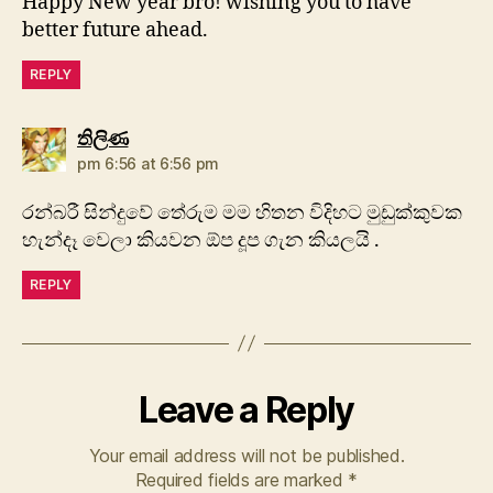
Happy New year bro! wishing you to have
better future ahead.
REPLY
says:
තිලිණ
pm 6:56 at 6:56 pm
රන්බරී සින්දුවේ තේරුම මම හිතන විදිහට මුඩුක්‌කුවක
හැන්දෑ වෙලා කියවන ඕප දූප ගැන කියලයි .
REPLY
Leave a Reply
Your email address will not be published.
Required fields are marked
*