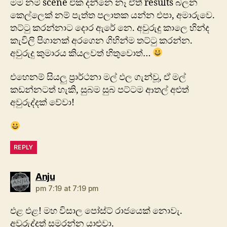
මම නම් scene එක දන්නෙ නෑ ඒත් results බලන
කෙල්ලෙක්‌ නම් පැත්ත පලාතක යන්න එපා, අමාරුවෙ.
තට්‌ටු කරන්නාට දොර ඇරේ නෙ. අවුරුදු කාලෙ හින්ද
කැවිලි පිගානක්‌ අරගෙන ගිහින්ම තට්‌ටු කරන්න.
අවුරුදු කුමාරය කියලවත් හිතුවොත්…
එහෙනම් සියලු ප්‍රාර්ථනා මල් ඵල ගැන්වූ, ඒ මල්
කඩන්නටත් හැකි, සුබම සුබ පට්ටම ආතල් අළුත්
අවුරුද්දක්‌ වේවා!
REPLY
says:
Anju
pm 7:19 at 7:19 pm
එළ එළ! මහ විසාල පෝස්ට් රාජයෙක් නොවැ.
අවුරුද්දත් සමරන්න යාළුවා.