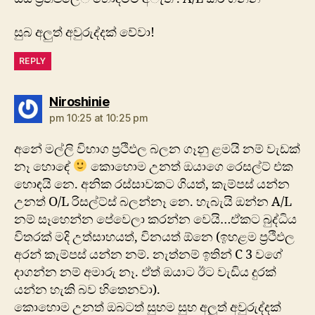
සුබ අලුත් අවුරුද්දක් වේවා!
REPLY
says:
Niroshinie
pm 10:25 at 10:25 pm
අනේ මල්ලි විභාග ප්‍රථිඵල බලන ගෑනු ළමයි නම් වැඩක්
නෑ හොඳේ
කොහොම උනත් ඔයාගෙ රෙසල්ට් එක
හොඳයි නෙ. අනික රස්සාවකට ගියත්, කැම්පස් යන්න
උනත් O/L රිසල්ට්ස් බලන්නෑ නෙ. හැබැයි ඔන්න A/L
නම් සෑහෙන්න පේවෙලා කරන්න වෙයි…ඒකට බුද්ධිය
විතරක් මදි උත්සාහයත්, විනයත් ඕනෙ (ඉහළම ප්‍රථිඵල
අරන් කැම්පස් යන්න නම්. නැත්නම් ඉතින් C 3 වගේ
දාගන්න නම් අමාරු නෑ. ඒත් ඔයාට ඊට වැඩිය දුරක්
යන්න හැකි බව හිතෙනවා).
කොහොම උනත් ඔබටත් සුභම සුභ අලුත් අවුරුද්දක්