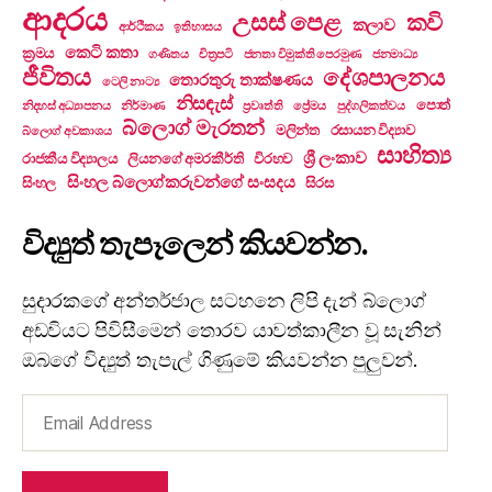
ආදරය
උසස් පෙළ
කවි
කලාව
ආර්ථිකය
ඉතිහාසය
කෙටි කතා
ක්‍රමය
ගණිතය
චිත්‍රපටි
ජනතා විමුක්ති පෙරමුණ
ජනමාධ්‍ය
ජීවිතය
දේශපාලනය
තොරතුරු තාක්ෂණය
ටෙලි නාට්‍ය
නිසඳැස්
පොත්
නිදහස් අධ්‍යාපනය
නිර්මාණ
ප්‍රවෘත්ති
ප්‍රේමය
පුද්ගලිකත්වය
බ්ලොග් මැරතන්
මලින්ත
රසායන විද්‍යාව
බ්ලොග් අවකාශය
සාහිත්‍ය
ශ්‍රී ලංකාව
රාජකීය විද්‍යාලය
ලියනගේ අමරකීර්ති
විරහව
සිංහල බ්ලොග්කරුවන්ගේ සංසදය
සිංහල
සිරස
විද්‍යුත් තැපෑලෙන් කියවන්න.
සුදාරකගේ අන්තර්ජාල සටහනෙ ලිපි දැන් බ්ලොග්
අඩවියට පිවිසීමෙන් තොරව යාවත්කාලීන වූ සැනින්
ඔබගේ විද්‍යුත් තැපැල් ගිණුමේ කියවන්න පුලුවන්.
Email
Address