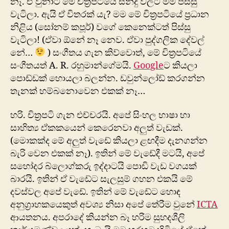
නෑ. ඒ වුනාට මේ චිත්‍රපටියේ සින්දු වලට මම පිස්සු
වැටිලා. ‍ඇයි ඒ විතරක් යැ? මම මේ චිත්‍රපටියේ ප්‍රධාන
නිළිය (සෝනම් කපූර්) වගේ කෙනෙක්ටත් පිස්සු
වැටිලා! (ඒවා ඕනේ නෑ නෙව. ඒවා පුද්ගලික දේවල්
නේ…
) සංගීතය ගැන කිව්වොත්, මේ චිත්‍රපටියේ
සංගීතයත් A. R. රහුමාන්ගේමයි.
Google
ට කියලා
පොඩ්ඩක් හොයලා බලන්න. ඩවුන්ලෝඩ් කරගන්න
තැනක් හම්බනොවෙන එකක් නෑ…
හරි. චිත්‍රපටි ගැන එච්චරයි. අපේ සිංහල භාෂා හා
සාහිත්‍ය ඒකකයෙන් කෙරෙනවා අලුත් වැඩක්.
(මොකක්ද මේ අලුත් වැඩේ කියලා ළඟදීම දැනගන්න
බැරි වෙන එකක් නෑ). ඉතින් මේ වැඩේදී මටයි, අපේ
සහෝදර බ්ලොග්කරු ඉද්දාටයි පොඩි වැඩ වගයක්
බාරයි. ඉතින් ඒ වැඩේට සැලසුම් ගහන එකයි මේ
දවස්වල අපේ වැඩේ. ඉතින් මේ වැඩේට හොඳ
අනුග්‍රාහකයෙකුත් අවශ්‍ය නිසා ‍අපේ තේරීම වුනේ
ICTA
ආයතනය. අපරාදේ කියන්න බෑ හරිම සුහදශීලි