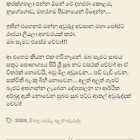
කරක්ගහලා එන්න ඕනේ මේ දහජරා කොළඹ,
නුගේගොඩ, මහරගම පීඩ‍නයෙන් මිදෙන්න…
ඉතින් ‍එහෙනම් ඔන්න අවුරුදු අවසාන මහා පෝස්ට්
රාජයා ලියලා අහවරයක් කරා.
ඔබ සැමට එසේම වේවා!!!
ආ එහෙම කියන එක හරි නෑනේ. ඔබ සැමට සාමය
සතුට සෞභාග්‍යය පිරි ශ්‍රී සුබ නව වසරක් වේවා! ආ ඒ
විතරක් නෙවෙයි, බඩු මිල අඩුවෙන… පඩි වැඩි වෙන.
සක්විති බැංකු බිහි නොවෙන… අලුත් අලුත් ගැජට්
බැජට් අතගාන්න ලැබෙන දේශපාලන හා ආර්ථික
අර්බුද ඇති නොවෙන සුබම සුබ පට්ට ආතල් අවුරුද්දක්
වේවා!
2009
,
සිංහල දෙමළ අලුත් අවුරුද්ද
Tags