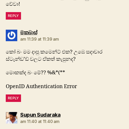
වේවා!
REPLY
says:
මකබාස්
am 11:39 at 11:39 am
කෝ බං මම දාපු කමෙන්ට් එක? උඹෙ සදාචාර
ස්ටෑන්ඩ’ඩ් වලට ඒකත් කැපුනද?
මොකක්ද බං මේ?? %&*(**
OpenID Authentication Error
REPLY
says:
Supun Sudaraka
am 11:40 at 11:40 am