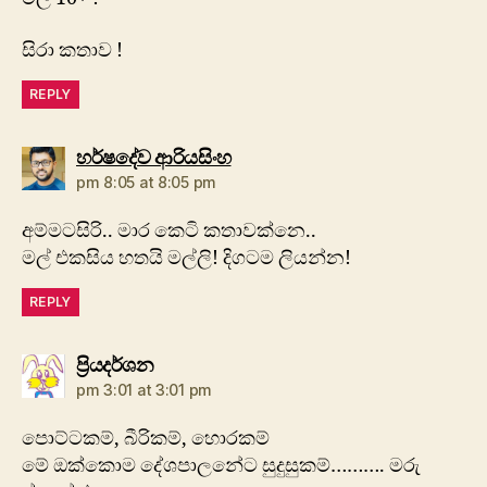
සිරා කතාව !
REPLY
says:
හර්ෂදේව ආරියසිංහ
pm 8:05 at 8:05 pm
අම්මටසිරි.. මාර කෙටි කතාවක්නෙ..
මල් එකසිය හතයි මල්ලි! දිගටම ලියන්න!
REPLY
says:
ප්‍රියදර්ශන
pm 3:01 at 3:01 pm
පොට්ටකම්, බීරිකම්, හොරකම්
මේ ඔක්කොම දේශපාලනේට සුදුසුකම්………. මරු