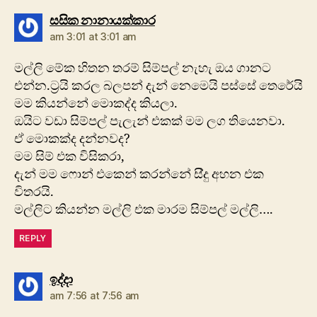
says:
සසික නානායක්කාර
am 3:01 at 3:01 am
මල්ලි මේක හිතන තරම් සිම්පල් නැහැ ඔය ගානට
එන්න.ට්‍රයි කරල බලපන් දැන් නෙමෙයි පස්සේ තෙරේයි
මම කියන්නේ මොකද්ද කියලා.
ඔයිට වඩා සිම්පල් පැලැන් එකක් මම ලග තියෙනවා.
ඒ මොකක්ද දන්නවද?
මම සිම් එක විසිකරා,
දැන් මම ෆොන් එකෙන් කරන්නේ සි්දු අහන එක
විතරයි.
මල්ලිට කියන්න මල්ලි එක මාරම සිම්පල් මල්ලි….
REPLY
says:
ඉද්දා
am 7:56 at 7:56 am