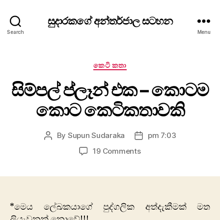
සුදාරකගේ අන්තර්ජාල සටහන
Search
Menu
Categories
කෙටි කතා
සිම්පල් ප්ලෑන් එක – කොටම
කොට කෙටිකතාවකි
By
Supun Sudaraka
pm 7:03
Post
Post
author
date
on
19 Comments
සිම්පල්
ප්ලෑන්
එක
–
කොටම
*මෙය ලේඛකයාගේ පුද්ගලික අත්දැකීමක් මත
කොට
ලියැවුනක් නොවේ!!!