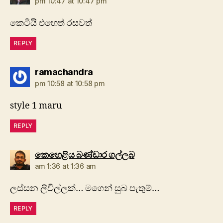
pm 10:47 at 10:47 pm
කෙටියි එහෙත් රසවත්
REPLY
says:
ramachandra
pm 10:58 at 10:58 pm
style 1 maru
REPLY
says:
කෙහෙළිය බණ්ඩාර ගල්ලබ
am 1:36 at 1:36 am
ලස්සන ලිවිල්ලක්… මගෙන් සුබ පැතුම්…
REPLY