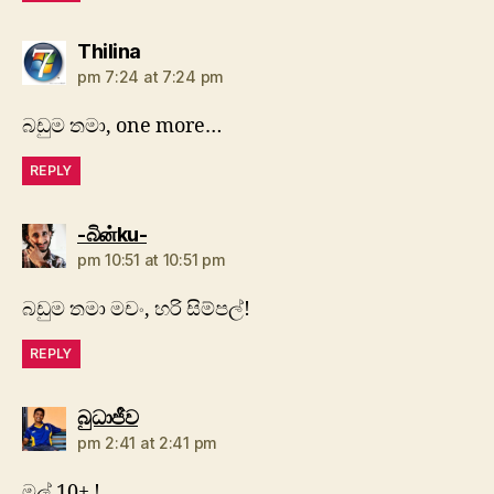
says:
Thilina
pm 7:24 at 7:24 pm
බඩුම තමා, one more…
REPLY
says:
-බිன்ku-
pm 10:51 at 10:51 pm
බඩුම තමා මචං, හරි සිම්පල්!
REPLY
says:
බුධාජීව
pm 2:41 at 2:41 pm
මල් 10+ !