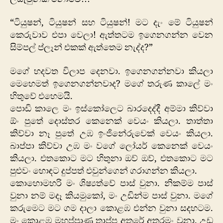
කෙටිකතාවකි
“ටියුෂන්, ටියුෂන් සහ ටියුෂන්! මට දැං මේ ටියුෂන්
කෙරුවාව එපා වෙලා! ඇත්තටම ඉගෙනගන්න වෙන
සිම්පල් ප්ලෑන් එකක් ඇත්තෙම නැද්ද?”
මගේ හදවත විලාප දෙනවා. ඉගෙනගන්නවා කියලා
මෙහෙමත් ඉගෙනගන්නවාද? මගේ තරුණ කාලේ මං
හිතුවේ එහෙමයි.
පොඩි කාලෙ මං ඉස්කෝලෙට බාරදෙද්දී අම්මා කිව්වා
ඕං පුතේ දොස්තර කෙනෙක් වෙයං කියලා. තාත්තා
කිව්වා නෑ පුතේ උඹ ඉංජිනේරුවෙක් වෙයං කියලා.
බාප්පා කිව්වා උඹ මං වගේ ලෝයර් කෙනෙක්‍ වෙයං
කියලා. එතකොට මට හිතුනා ඔව් ඔව්, එතකොට මට
පුළුවං හොඳට දුප්පත් එවුන්ගෙන් ගරාගන්න කියලා.
කොහොමහරි මං ශිෂ්‍යත්වේ පාස් වුනා. නිකම්ම පාස්
වුනා නම් මදෑ කියමුකෝ, මං උඩින්ම පාස් වුනා. මගේ
කරුමෙට මට ගම දාලා කොළඹ එන්න වුනා සදහටම.
මං කොළඹ මහප්ප්‍රාණ තාප්ප අතරේ අතරමං වුනා. උඩ