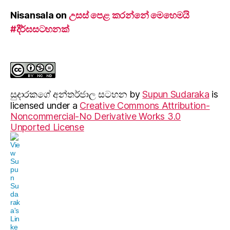
Nisansala
on
උසස් පෙළ කරන්නේ මෙහෙමයි
#දීර්ඝසටහනක්
සුදාරක‍ගේ අන්තර්ජාල සටහන
by
Supun Sudaraka
is
licensed under a
Creative Commons Attribution-
Noncommercial-No Derivative Works 3.0
Unported License