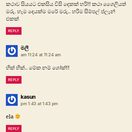
කථාව සියයට එකසිය විසි දෙකක් හරි!! කථා ශෛලියත්
මරු. හැම දෙයක්ම මරේ මරු.. හරිම සිම්පල් ප්ලෑන්
එකක්
REPLY
says:
මලී
am 11:24 at 11:24 am
හික් හික්.. මේක නම් ශෝක්!!
REPLY
says:
kasun
pm 1:43 at 1:43 pm
ela
REPLY