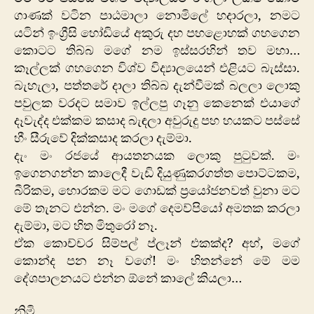
ගාණක් වටින පාඨමාලා නොමිලේ හදාරලා, නමට
යටින් ඉංග්‍රීසි හෝඩියේ අකුරු දහ පහළොහක් ගහගෙන
කොටට තිබ්බ මගේ නම ඉස්සරහින් තව මහා…
කෑල්ලක් ගහගෙන විශ්ව විද්‍යාලයෙන් එළියට බැස්සා.
බැහැලා, පත්තරේ දාලා තිබ්බ දැන්වීමක් බලලා ලොකු
පවුලක වරදට සමාව ඉල්ලපු ගෑනු කෙනෙක් එයාගේ
දෑවැද්ද එක්කම කසාද බැඳලා අවුරුදු පහ හයකට පස්සේ
හීං සීරුවේ දික්කසාද කරලා දැම්මා.
දැං මං රජයේ ආයතනයක ලොකු පුටුවක්. මං
ඉගෙනගන්න කාලෙදී වැඩි දියුණුකරගත්ත පොට්ටකම,
බීරිකම, හොරකම මට ගොඩක් ප්‍රයෝජනවත් වුනා මට
මේ තැනට එන්න. මං මගේ දෙමව්පියෝ අමතක කරලා
දැම්මා, මට හිත මිතුරෝ නෑ.
ඒක කොච්චර සිම්පල් ප්ලෑන් එකක්ද? අහ්, මගේ
කොන්ද පන නෑ වගේ! මං හිතන්නේ මේ මම
දේශපාලනයට එන්න ඕනේ කාලේ කියලා…
නිමි