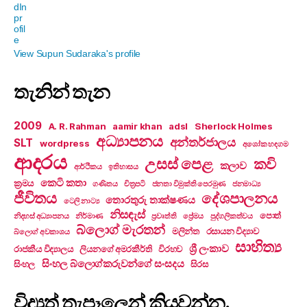
View Supun Sudaraka's profile
තැනින් තැන
2009
A. R. Rahman
aamir khan
adsl
Sherlock Holmes
අධ්‍යාපනය
අන්තර්ජාලය
SLT
wordpress
අශෝක හඳගම
ආදරය
උසස් පෙළ
කවි
කලාව
ආර්ථිකය
ඉතිහාසය
කෙටි කතා
ක්‍රමය
ගණිතය
චිත්‍රපටි
ජනතා විමුක්ති පෙරමුණ
ජනමාධ්‍ය
ජීවිතය
දේශපාලනය
තොරතුරු තාක්ෂණය
ටෙලි නාට්‍ය
නිසඳැස්
පොත්
නිදහස් අධ්‍යාපනය
නිර්මාණ
ප්‍රවෘත්ති
ප්‍රේමය
පුද්ගලිකත්වය
බ්ලොග් මැරතන්
මලින්ත
රසායන විද්‍යාව
බ්ලොග් අවකාශය
සාහිත්‍ය
ශ්‍රී ලංකාව
රාජකීය විද්‍යාලය
ලියනගේ අමරකීර්ති
විරහව
සිංහල බ්ලොග්කරුවන්ගේ සංසදය
සිංහල
සිරස
විද්‍යුත් තැපෑලෙන් කියවන්න.