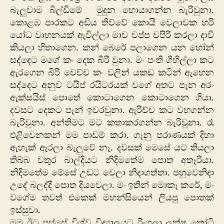
බැලුවාම බිල්ඩිමේ මුදුන හොයාගන්න බැරිවුනා.
කොළඹ පාරකට අඩිය තිව්වේ කොයි වෙලාවක හරි
යෝධ වාහනයක් ඇවිල්ලා මාව චප්ප චපිරි කරලා දාවි
කියලා හිතාගෙන. කන් බෙරේ පලාගෙන යන හෝන්
සද්දෙට මගේ කං දෙක බීරි වුනා. මං පංති ගිහිල්ලා කට
ඇරගෙන බීරි වෙච්ච කං වලින් යකඩ කටින් ඇහෙන
සද්දෙට අනුව ටයිප් රයිටරයක් වගේ අතට පෑන අරං
ඇක්සයිස් පොතේ කොටාගෙන කොටාගෙන ගියා.
දවසට දෙකට පෑන් ඉවරවුනා. ඇරිච්ච කට වහගන්න
බැරිවුනා. අන්තිමට මට කතාකරගන්න බැරිවුනා. රෑ
එළිවෙනකන් මම පාඩම් කරා. ගෑනු පරාණයක් දිහා
ඇහැක් ඇරලා බැලුවේ නෑ. දවසක් මෙසේ යට තියලා
තිබ්බ වතුර බාල්දියට නිදිමතේම පොත අතෑරියා.
නිදිමතේම මේසේ උඩට වෙලා නිදාගත්තා. පහුවෙනිදා
උදේ බලද්දී පොත දියවෙලා. මං ඉතින් මොකෑ කරේ, මං
වගේම තවත් එකෙක් මහන්සියෙන් ලියපු පොතක්
ඉස්සුවා.
මම ඊට පස්සේ විශ්ව විද්‍යාලයට රිංගලා ලක්ෂ කෝටි