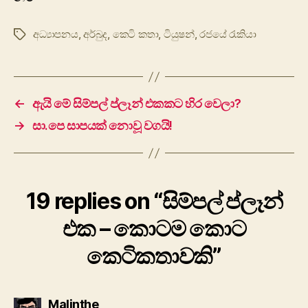
අධ්‍යාපනය
,
අර්බුද
,
කෙටි කතා
,
ටියුෂන්
,
රජයේ රැකියා
Tags
←
ඇයි මේ සිම්පල් ප්ලෑන් එකකට හිර වෙලා?
→
සා.පෙ සාපයක් නොවූ වගයි!
19 replies on “සිම්පල් ප්ලෑන්
එක – කොටම කොට
කෙටිකතාවකි”
says:
Malinthe