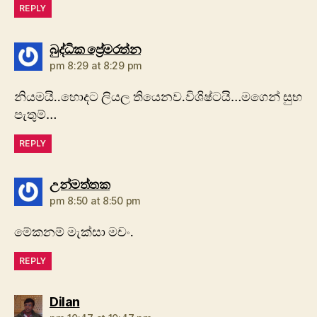
REPLY
says:
බුද්ධික ප්‍රේමරත්න
pm 8:29 at 8:29 pm
නියමයි..හොදට ලියල තියෙනව.විශිෂ්ටයි…මගෙන් සුභ
පැතුම්…
REPLY
says:
උන්මත්තක
pm 8:50 at 8:50 pm
මේකනම් මැක්සා මචං.
REPLY
says:
Dilan