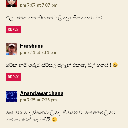
pm 7:07 at 7:07 pm
එළ. මේකනම් නියමෙට ලියලා තියෙනවා මචං.
REPLY
says:
Harshana
pm 7:14 at 7:14 pm
මේක නම් මරුම සිම්පල් ප්ලෑන් එකක්, මල් හතයි !
REPLY
says:
Anandawardhana
pm 7:25 at 7:25 pm
බොහොම ලස්සනට ලියල තියෙනව. මේ ශෛලියට
මම ගොඩක් කැමතියි