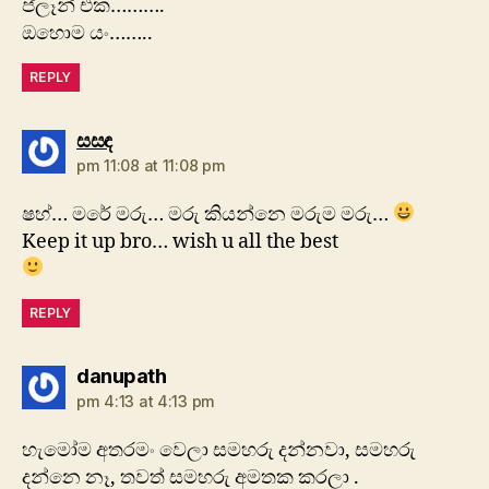
ප්ලෑන් එක……….
ඔහොම යං……..
REPLY
says:
සසඳ
pm 11:08 at 11:08 pm
ෂහ්… මරේ මරු… මරු කියන්නෙ මරුම මරු…
Keep it up bro… wish u all the best
REPLY
says:
danupath
pm 4:13 at 4:13 pm
හැමෝම අතරමං වෙලා සමහරු දන්නවා, සමහරු
දන්නෙ නෑ, තවත් සමහරු අමතක කරලා .