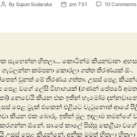
By
Supun Sudaraka
pm 7:51
10 Comments
Post
Post
author
date
ේක සැහෙන්න හිතලා… කොටින්ම කියනවානං අහස
ගැටලන්න කම්පනා කොරලා ගත්ත තීරණයක් ඕං.
්තෙන් වුනත් මේ තීරණය ගත්තා. උසස් පෙළ කියන
්‍ය පෙළ වගේ ‍ලේසි විභාගයක් (ගණන් පේපරේ අම
ෝ) නෙවෙයි කියන එක ඉතින් හැමෝම දන්නවාන
උසස් පෙළ ට්‍රැක් එකෙන් එළියට වැටුනොත් ආයේ පී
වා කියන එක බොරු. ඉතින් මුල ඉඳලාම තමන්ගේ 
 කරගන්න ඕනේ. සා.පේ කාලේ පිස්සු කෙළියා වගේ
ි උසස් පෙළ කියන්නේ. අනික මමත් හිතලා හිතලා