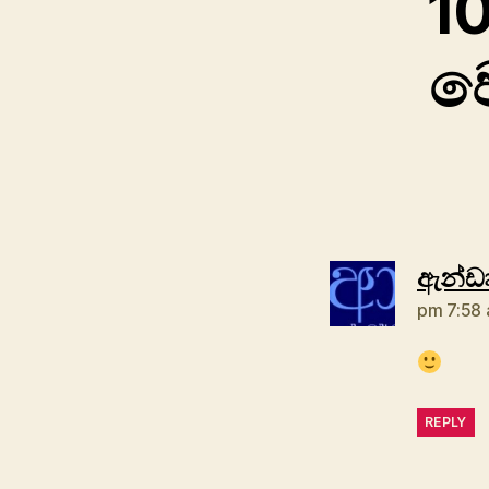
10
ව
ඇන්ඩෲ
pm 7:58 
REPLY