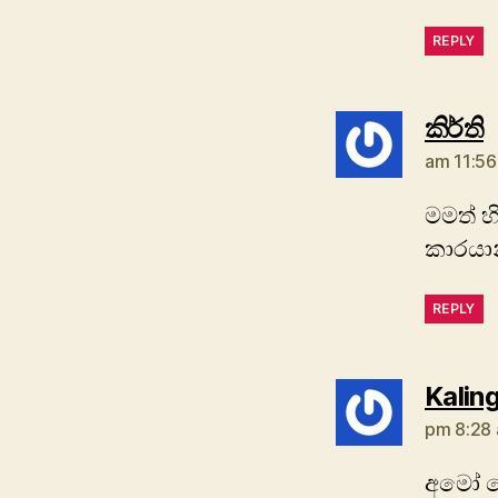
REPLY
s
කිර්ති
am 11:56
මමත් 
කාරයාන
REPLY
Kalin
pm 8:28 
අමෝ රො