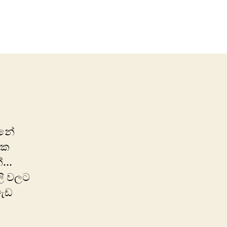
on
අනාගතය
වෙනුවෙන්
වර්තමානයට‍
කොමාවක්.
්නේ
තක
ේ…
ලි වලට
වැඩ