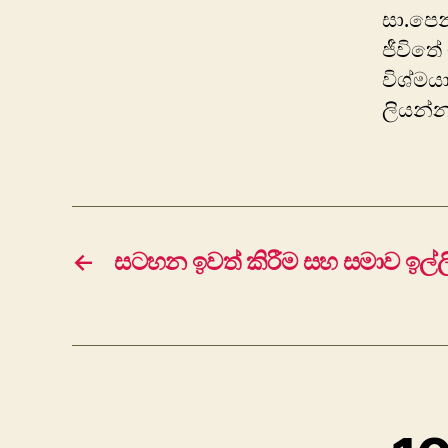
සා.පෙන
ජීවිතේ 
විශ්මය
ලියන
←
සටහන ඉවත් කිරීම සහ සමාව ඉල්ල