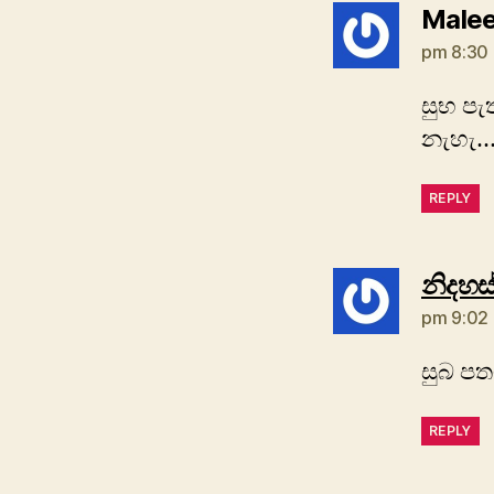
Male
pm 8:30 
සුභ පැ
නැහැ…
REPLY
නිදහස්
pm 9:02 
සුබ පත
REPLY