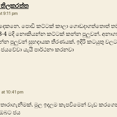
says:
 තිලකරත්ත
at 9:11 pm
ු දෙකනෙ. පොඩි ක‍ට්ටක් කාලා ගොඩදාගත්තොත් ත
ු 3-4 මදි නොකියන්න කට්ටක් කන්න පුලුවන්. අනා
්න පුලුවන් සුභදායක තීරණයක්. ඉදිරි කටයුතු වල
 ජයවේවා යැයි පාර්ථනා කරනවා
ays:
 at 10:41 pm
ොරාගැනිමක්. මුල ඉදලම කැපවිමෙන් වැඩ කරගෙ
 ඔබට ජය