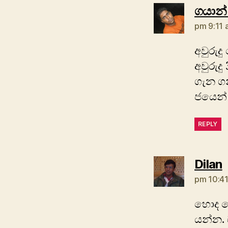
ගයාන්
pm 9:11 
අවුරුද
අවුරුද
ගැන ගන
ජයෙන්
REPLY
s
Dilan
pm 10:41
හොද ත
යන්න.