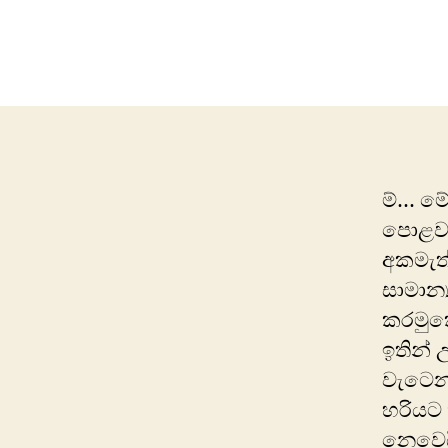
ම්… ම
පොළව 
අකමැත
සාමාන
කරමුක
ඉතින් 
වැටෙන
හරියට
නෙවෙය