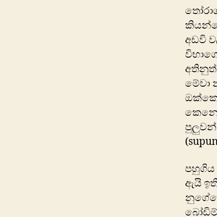
තෝරාග
කියන්න
අඩවි ව
විභාගේ
අතිනුත
මේවා න
‍ඔක්ක
කෙනෙක
පුලුව
(supu
පහුගිය
ඇයි ඉත
නුගේග
බෝඩිම්