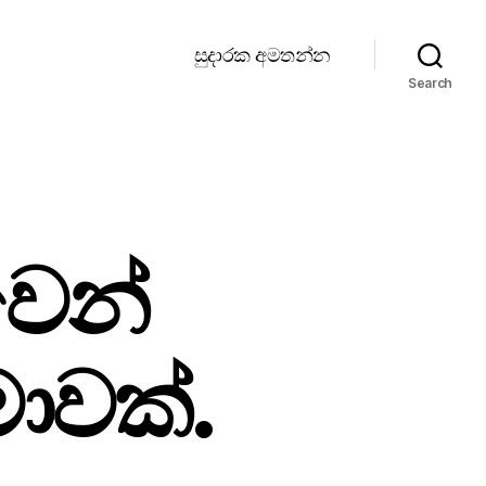
සුදාරක අමතන්න
Search
ෙන්
ාවක්.