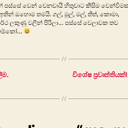
් පස්සේ වෙන් වෙනවායි හිතුවාට කිසිම වෙන්වීමක්
ඉතින් ‍ඔහොම තමයි. ගල්, මුල්, මල්, තිත්, කොමා,
ාර්ථ ලකුණු වලින් පිරිලා… පස්සේ වෙලාවක තව
්නම්කෝ…
ීම.
විශේෂ ප්‍රවෘත්තියක