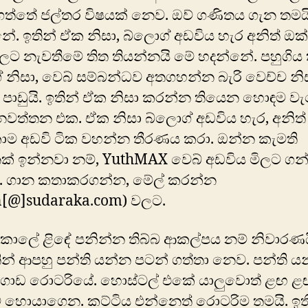
ත්තේ ජල්තර විෂයක් නෙව. ඔව් ගණිතය ගැන තමය
ේ. ඉතින් ඒක නිසා, බ්ලොග් අඩවිය හැර අනිත් 
ලට නැවතීමේ තිත තියන්නයි මේ හදන්නේ. පහුගිය
 නිසා, වෙබ් සම්බන්ධව අතගහන්න බැරි වෙච්ච නිසා
් පාඩුයි. ඉතින් ඒක නිසා කරන්න තියෙන හොඳම ව
වත්තන එක. ඒක නිසා බ්ලොග් අඩවිය හැර, අනිත්
ොම අඩවි ටික වහන්න තීරණය කරා. ඔන්න කැමති
් ඉන්නවා නම්, YuthMAX වෙබ් අඩවිය මිලට ගන
න්. ගාන කතාකරගන්න, මේල් කරන්න
n[@]sudaraka.com) වලට.
 කාලේ ළිඳේ පනින්න තිබ්බ ආකල්පය නම් නිවාරණය
ින් ආපහු පන්ති යන්න පටන් ගත්තා නෙව. පන්ති 
ොඩ රොටරි‍යේ. ‍හොස්ටල් එකේ යාලුවොත් ළඟ ළ
 හොයාගෙන. කට්ටිය එන්නෙත් රොටරිම තමයි. ඉත