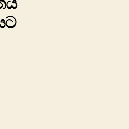
ගතය
ට‍