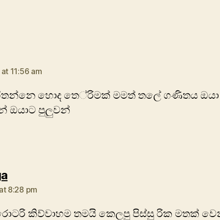
ays:
 at 11:56 am
හිතන්නෙ හොද තෙ‍්රිමක් මමත් තලේ ගණිතය ඔයා
් ඔයාට පුලුවන්
says:
ga
at 8:28 pm
ටරි කිව්වාහම තමයි කෙලපු පිස්සු රික මතක් වෙ