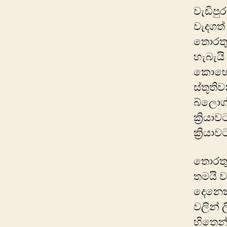
වැඩිපුර
වැදගත්
තොරතුර
හැබැය
කොහොමි
ස්තූති
බ්ලොග්
ක්‍රි
ක්‍රිය
තොරතුර
තමයි ව
දෙනෙක්
වලින් 
හිතෙන්