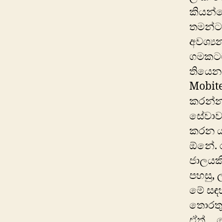
කියන්න
තමන්ට
අවශ්‍ය
ගමකටම
තියෙනව
Mobit
කරන්න
සේවාවන
කරන ය
ඕනේ. ර
ජාලයක
පහසු, 
මේ සඳහ
තොරතුර
ඒත්… ‍