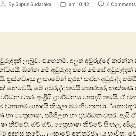
By
Supun Sudaraka
am 10:42
4 Comments
Post
Post
author
date
වුරුද්දත් ලැබුවා එහෙනම්. අලුත් අවුරුද්දේ කරන්න 
ෝටියයි. ඔන්න ‍මේ අවුරුද්ද එසේ මෙසේ අවුරුද්දක් 
. ත්‍රස්තවාදය ලංකාවෙන් තුරන් කරන අවුරුද්ද තම
ක් නෙවෙයි, මේ අවුරුද්ද තමයි තොරතුරු තාක්ෂණ 
සි ප්‍රවර්ධන වසර. ‍ඉංග්‍රීසි ප්‍රවර්ධනය හොඳයි තමයි, ඒ 
 වුනානම් හොඳයි කියලා මට හිතෙනවා. ‍”තොරතුර
 හා ත්‍රෛභාෂා, පරිශීලන හා ප්‍රවර්ධන වසර. ඇයි ඒ
ෂා කිව්වේ. ඔව් ඔව්, ත්‍රෛභාෂා කිව්වේ සිංහල, දමිළ, ඉං
 මම අදහස් කරේ… ලංකාවේ අන්තර්ජාලය භාවිතා 