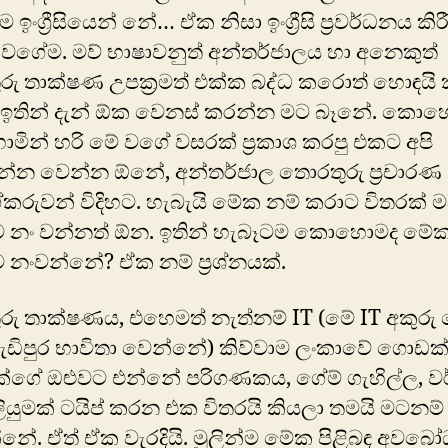
ම ඉංග්‍රීසියෙන් නේ… ඒක නිසා ඉංග්‍රීසි ප්‍රවර්ධනය කිර
 වගේම. මව් භාෂාවනුත් අන්තර්ජාලය හා අනෙකුත්
ු තාක්ෂණ උපක්‍රමත් එක්ක බද්ධ කරොත් හොඳයි ක
ි ඉතින් දැන් ඕක වෙනස් කරන්න මට බෑනේ. කොහ
න් හරි මේ වගේ වසරක් ප්‍රකාශ කරපු එකට අපි
වන්න වෙන්න ඕනේ, අන්තර්ජාල තොරතුරු ප්‍රචාරණ
කරුවන් විදිහට. හැබැයි මේක නම් කරාට විතරක් මද
යාවට නං වන්නත් ඕන. ඉතින් හැබෑටම කොහොමද මේ
ාවට නංවන්නේ? ඒක නම් ප්‍රශ්නයක්.
ු තාක්ෂණය, එහෙමත් නැත්නම් IT (මේ IT අකුරු
ැඩිපුර භාවිතා වෙන්නේ) කිව්වාම ලංකාවේ ගොඩක
ගේ ඔළුවට එන්නේ පරිගණකය, ගේම් ගැහිල්ල, වර
ලියුමක් ටයිප් කරන එක විතරයි කියලා තමයි මටනම්
නේ. ඒත් ඒක වැරදියි. මුලින්ම මේක පිළිබඳ අවබ