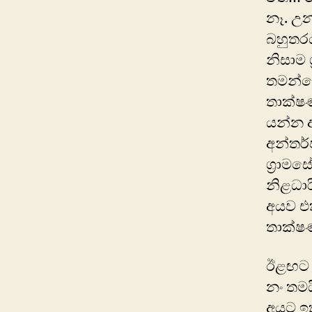
නෑ. උන
බහුතර
නිසාම 
තමන්ග
තාක්ෂ
යන්න අව
අන්තර්
ග්‍රාම
නිළධාර
අයව එක
තාක්ෂණ
ඊළඟට ඉං
නං තමය
අයට ඉත