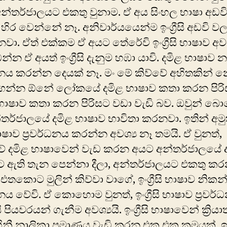
අන්තර්ජාලයට එකතු වුනාම. ඒ අය සිංහල භාෂා අඩව
 හිර වෙන්නේ නෑ. අනිවාර්යයෙන්ම ඉංග්‍රීසි අඩවි ව
නවා. ඒත් එක්කම ඒ අයට තේරේවි ඉංග්‍රීසි භාෂාව අවශ
න්න ඒ අයත් ඉංග්‍රීසි දැනුම හඹා යාවි. දමිළ භාෂාව න
්ධනය කරන්න දෙයක් නෑ. මං‍ මේ කිව්වේ අහිතකින් 
ිළිගන්න ඕනේ ලෝකයේ දමිළ භාෂාව කතා කරන පිරි
භාෂාව කතා කරන පිරිසට වඩා වැඩි බව. ඔවුන් බ
්තර්ජාලයේ දමිළ භාෂාව භාවිතා කරනවා. ඉතින් අම
ාෂාව ප්‍රවර්ධනය කරන්න අවශ්‍ය නෑ තමයි. ඒ වුනත්,
ේ දමිළ භාෂාවෙන් වැඩ කරන අයට අන්තර්ජාලයේ 
 ඇති ‍තැන පෙන්නා දීලා, අන්තර්ජාලයට එකතු ක
එතකොට මුලින් කිව්වා වා‍ගේ, ‍ඉංග්‍රීසි භාෂාව නිකන
ධනය වේවි. ඒ කොහොම වුනත්, ඉංග්‍රීසි භාෂාව ප්‍රවර
ි පියවරයන් ගැනීම අවශ්‍යයි. ඉංග්‍රීසි භාෂාවෙන් ක්‍රිය
නී නාලිකා ප්‍රමාණය වැඩි කරන එක එක ක්‍රමයක්. ඉංග්‍