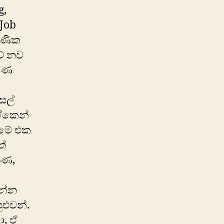
g,
 Job
ෂණික
වේ නව
ර්ණ
සල්
 ඒකෙන්
 මේ එක
ත්
රණ,
ෙන්න
ළුවන්.
ා, ඒ