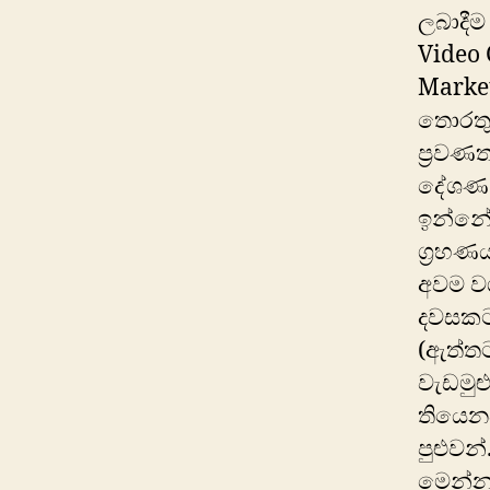
ලබාදීම
Video 
Market
තොරතුර
ප්‍රවණ
දේශණ ප
ඉන්නේ 
ග්‍රහණ
අවම වශ
දවසකට
(ඇත්තට
වැඩමුළ
තියෙනව
පුළුවන
මෙන්න 