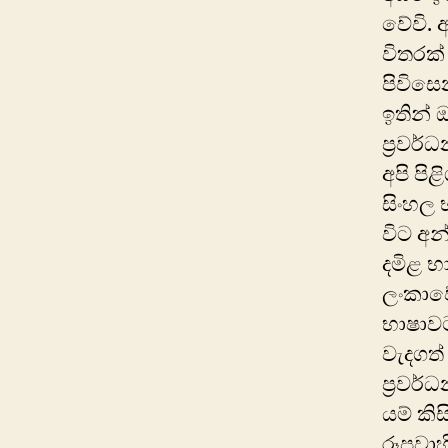
වේවි. 
විතරක්
පිවිසෙ
ඉතින් ඔ
ප්‍රවර
අපි ප
සිංහල 
විට අන
දමිළ භ
ලංකාව
භාෂාවට
වැදගත් 
ප්‍රවර්
යම් කිස
රූපවාහි