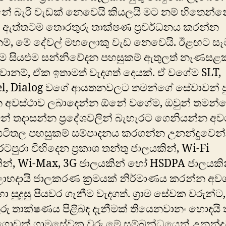
ේ බැරි ‍වැඩක් නෙවෙයි කියලයි මට නම් හිතෙන්න
 ඇත්තටම තොරතුරු තාක්ෂණ ප්‍රවර්ධනය කරන්න
නම්, මේ දේවල් මහලොකු වැඩ‍ නෙවෙයි. ඊළඟට සෑ
 සියළුම සන්නිවේදන පහසුකම් ඇතුලත් නැණසළක
ානම්, ඒක ඉතාමත් වැදගත් දෙයක්. ඒ වගේම SLT,
el, Dialog වගේ ආයතනවලට තමන්ගේ සේවාවන් පු
 අවස්ථාව ලබාදෙන්න ඕනේ වගේම, ඔවුන් තමන්
් තදාසන්න ප්‍රදේශවලින් බැහැරට ගෙනියන්න අවශ
ටිතල පහසුකම් සම්පාදනය කරගන්න උනන්දුවෙන
ටපුරා විහිදෙන ප්‍රකාශ තන්තු ජාලයකින්, Wi-Fi
ින්, Wi-Max, 3G ජාලයකින් හෝ HSDPA ජාලයකි
ලාභදායි ජාලකරණ ක්‍රමයක් නිර්මාණය කරන්න අවශ්‍
ා සුදුසු පියවර ගැනීම වැදගත්. ග්‍රාම සේවක වරුන්ට,
ු තාක්ෂණය පිළිබඳ දැනීමක් තියෙනවානං හොඳයි 
ගොඩක් ග්‍රාමසේවක වරු මේ සම්බන්ධයෙන් උනන්දු