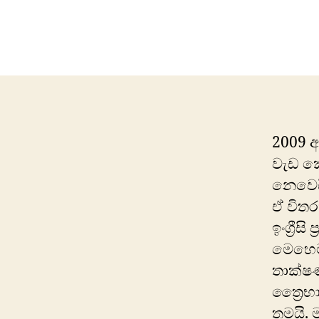
2009 අ
වැඩ‍ ක
නෙවෙයි
ඒ විතර
ඉංග්‍රී
මෙහෙම
තාක්ෂණ
ත්‍රෛභා
තමයි.