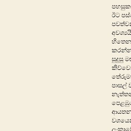
පහසුකම
ඊට පස්
පවත්වන
අවශ්‍ය
හිතෙන
කරන්න 
සුදුසු
කිව්වො
තේරුම
පාසල් 
නැත්ත
පෙළඹු
ආයතනයක
වශයෙන
ලංකාවේ