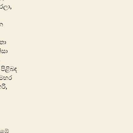
රලා,
න
ිතා
ිසා
ය
පිළිබඳ
සමහර
රි,
. මේ