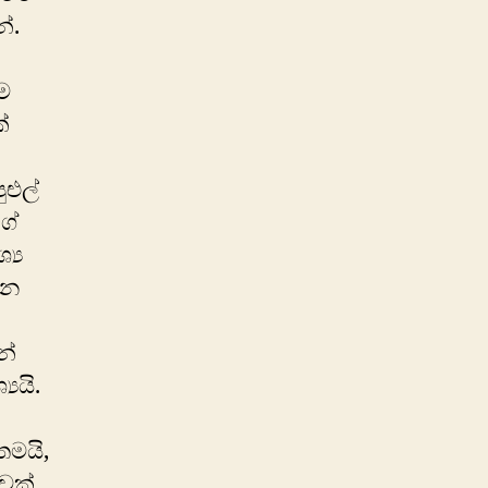
ේ.
ම
්
ළුල්
ගේ
්‍ය
්න
න්
යයි.
තමයි,
වක්