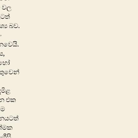
ි වල
ලටත්
්‍ය බව.
ං
නෙවෙයි.
ස,
ොහෝ
ුතුවෙන්
දමිළ
රන එක
්ම
්ධනයටත්
ාත්මක
රීසි