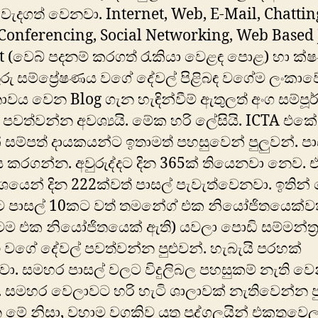
 වැදගත් වෙනවා. Internet, Web, E-Mail, Chattin
Conferencing, Social Networking, Web Based
 (වෙබ් පදනම් කරගත් රැකියා වෙළඳ පොළ) හා ක්
ු සම්ප්‍රේෂණය වගේ දේවල් පිළිබඳ වගේම ලංකා
තාවය වෙන Blog ගැන හැඳින්වීම් ඇතුලත් අංග සම්පූ
වත්වන්න අවශ්‍යයි. මේක හරි ලේසියි. ICTA එකේ
සම්පත් දායකයන්ට ඉතාමත් පහසුවෙන් පුලුවන්. පා
ය කරගන්න. අවුරුද්දට දින 365ක් තියෙනවා නෙව.
යෙන් දින 222ක්වත් පාසල් පැ‍වැත්වෙනවා. ඉතින්
 පාසල් 10කට වත් තමන්‍ගේ එක නියෝජිතයෙක්ව
ම එක නියෝජිතයෙක් ඇති) යවලා පොඩි සම්මන්ත්‍
ු වගේ දේවල් පවත්වන්න පුළුවන්. හැබැයි පරහක්
ා. සමහර පාසල් වලට විදුලිබල පහසුකම් නැති ව
්. සමහර වෙලාවට හරි හැටි ශාලාවක් නැතිවෙන්න පු
‍මේ නිසා, වහාම වගකිව යුතු පුද්ගලයින් එකතුවෙල