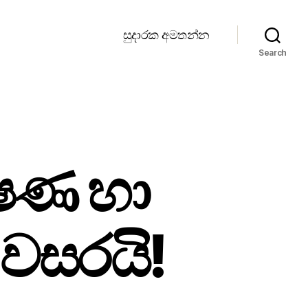
සුදාරක අමතන්න
Search
ෂණ හා
ධන වසරයි!