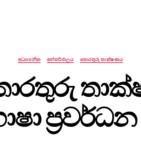
Categories
අධ්‍යාපනික
අන්තර්ජාලය
තොරතුරු තාක්ෂණය
ොරතුරු තාක්
ි භාෂා ප්‍රවර්