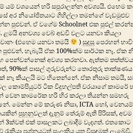
් යම් වශයෙන් හරි සපුරාලන්න අවශ්‍යයි. එහෙම ක
සේ අර නියෝජිතයාට ගිහිල්ලා තමන්ගේ වැඩමුළුව
්න පුළුවන්. ඒ වගේම Schoolnet එක පුළුල් කරන්
යි. ළමයි අනවශ්‍ය වෙබ් අඩවි වලට යනවා කියලා
වානං (එහෙම යනවා තමයි
) සුදුසු පෙරහන් භාව
පුළුවන්. හැබැයි ඒක 100%ක්ම සාර්ථක නෑ. ඒක න
 මඟ පෙන්වන්නෙක් අවශ්‍ය කරනවා. ඇත්තම තත්ත්ව
ත්, 90%ක් පාසල් ගුරුවරුන්ට තොරතුරු තාක්ෂණය 
ක් නෑ කියලයි මට හිතෙන්නේ. ඒක නිසාම තමයි, 
වල කොම්පියුට‍ර් ටික විදුහල්පති වරයා‍ගේ කාමරේ හ
න් වෙන කාමරේක හරි හිර කරලා තියන්න සමහරු
නේ. මෙන්න මේ කරුණ නිසා, ICTA හෝ, වෙනයම්
ින් පුහුනුවලත් දැනුම් තේරුම් ඇති පිරිසක්, අවම
් 3ක්වත් එක් පාසලකට ලබාදීම වැදගත්. එතකොට
 රැකියා ප්‍රශ්නයටත් සැලකිය යුතු විසඳුමක් ලැබේවි