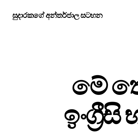
සුදාරකගේ අන්තර්ජාල සටහන
මේ ත
ඉංග්‍රීස