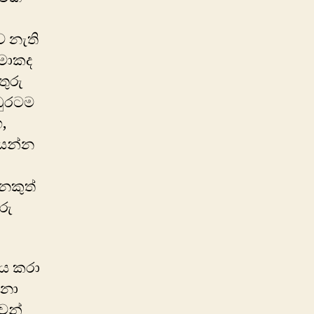
 නැති
 මොකද
ුරු
ඹුරටම
,
පයන්න
නෙකුත්
රු
ධනය කරා
්නා
වන්