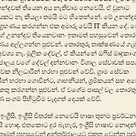
න්දුවක් තියෙන අය නැතිවාම නෙවෙයි. ඒ වුනාට
යකට නෑ කියලා තමයි මට හිතෙන්නේ. මේ උනන්දුව
ග්‍රහණය කරගන්න එක අමාරු වෙයි IT කියන දේ.
ේ උනන්දුව තියෙනවානං ඉතාමත් පහසුවෙන් තොරත
ණය අල්ලගන්න පුළුවන්. තොරතුරු තාක්ෂණයේ ගැ
ශ්‍ය නෑ. මූලික‍ ‍දේවල්, ඒ කියන්නේ ඔෆිස් මෘදුකාංග
ජාලය වගේ ‍‍දේවල් දන්නවානං විශාල සේවාවක් ස
සේවක නිලධාරීන් හරහා පුළුවන් වේවි. ග්‍රාම සේවක
ීන් හරහා ‍ගොවීන්ට, ගෘහනියන්, ශ්‍රමිකයන් සහ අ
තු කරගන්න පුළුවන්. ඒ ව‍ගේම පාසල් වල තොරතු
 සංගම් පිහිටුවීම වැදගත් දෙයක් වේවි.
ග්‍රීසි. ඉංග්‍රීසි විතරක් නෙවෙයි භාෂා තුනම ප්‍රවර්
ි හොඳ. එතකොට දුර බැහැර, ඉංග්‍රීසි භාෂාව නොදන
ාමත් පහසුවෙන් අන්තර්ජාලයට එකතු වෙන්න පුළු