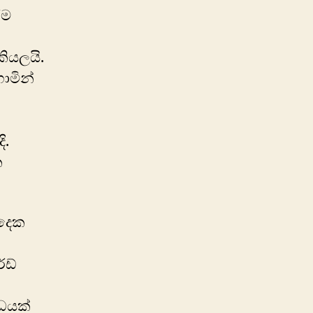
ීම
ියලයි.
ොමින්
ි.
ක
 දෙක
්
්ඩ්
ෝධයක්