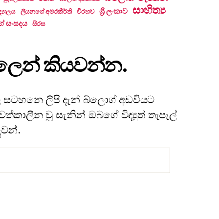
සාහිත්‍ය
ශ්‍රී ලංකාව
්‍යාලය
ලියනගේ අමරකීර්ති
විරහව
ේ සංසදය
සිරස
ැපෑලෙන් කියවන්න.
 සටහනෙ ලිපි දැන් බ්ලොග් අඩවියට
්කාලීන වූ සැනින් ඔබගේ විද්‍යුත් තැපැල්
ුවන්.