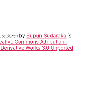
ාල සටහන
by
Supun Sudaraka
is
eative Commons Attribution-
erivative Works 3.0 Unported