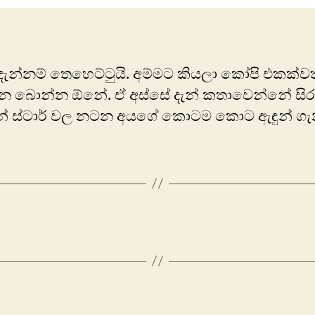
 දැන්නම් තෙහෙට්ටුයි. අම්මට කියලා කෝපි එකක්වත
න බොන්න ඕනේ. ඒ අස්සේ දැන් කතාවෙන්නේ සි
ින් ස්ටාර් වල නටන අ‍යගේ කොටම කොට ඇඳුන් ග