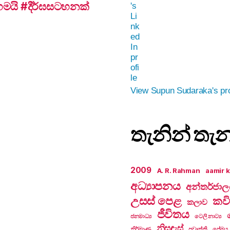
යි #දීර්ඝසටහනක්
View Supun Sudaraka's pro
තැනින් තැ
2009
A. R. Rahman
aamir 
අධ්‍යාපනය
අන්තර්ජා
උසස් පෙළ
කවි
කලාව
ජීවිතය
ජනමාධ්‍ය
ටෙලි නාට්‍ය
නිසඳැස්
නිර්මාණ
ප්‍රවෘත්ති
ප්‍රේමය