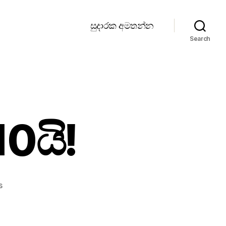
සුදාරක අමතන්න
Search
10යි!
on
s
දැන්
වෙලාව
රාත්‍රී