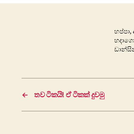
හප්පා,
හදාගෙ
ඩාන්ස
←
තව ටිකයි! ඒ ටිකක් දුවමු