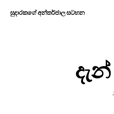
සුදාරකගේ අන්තර්ජාල සටහන
දැන්