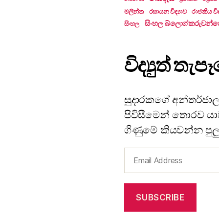
මලින්ත
රසායන විද්‍යාව
රාජකීය විද
සිංහල බ්ලොග්කරුවන්ග
සිංහල
විද්‍යුත් ත
සුදාරකගේ අන්තර්ජාල
පිවිසීමෙන් තොරව යාවත
ගිණුමේ කියවන්න පුල
Email
Address
SUBSCRIBE