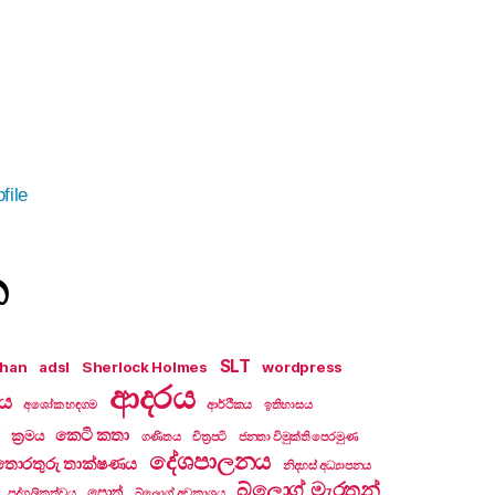
file
න
SLT
khan
adsl
Sherlock Holmes
wordpress
ආදරය
ලය
අශෝක හඳගම
ආර්ථිකය
ඉතිහාසය
කෙටි කතා
ක්‍රමය
ගණිතය
චිත්‍රපටි
ජනතා විමුක්ති පෙරමුණ
දේශපාලනය
තොරතුරු තාක්ෂණය
නිදහස් අධ්‍යාපනය
බ්ලොග් මැරතන්
පොත්
පුද්ගලිකත්වය
බ්ලොග් අවකාශය