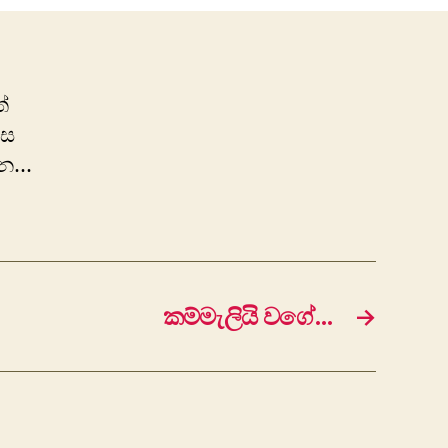
10යි!
්
රස
ැන…
කම්මැලියි වගේ…
→