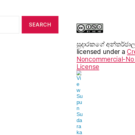
සුදාරක‍ගේ අන්තර්ජ
licensed under a
Cr
Noncommercial-No D
License