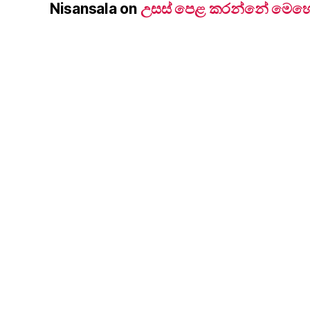
Nisansala
on
උසස් පෙළ කරන්නේ මෙහෙම