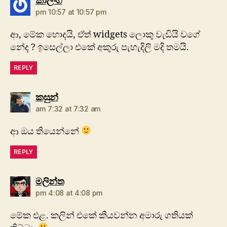
කාලිංග
pm 10:57 at 10:57 pm
ආ, මේක හොදයි, ඒත් widgets ලොකු වැඩියි වගේ
නේද ? ඉසෙල්ලා එකේ අකුරු පැහැදිලි මදි තමයි.
REPLY
says:
කසුන්
am 7:32 at 7:32 am
ආ ඔය තියෙන්නේ
REPLY
says:
මලින්ත
pm 4:08 at 4:08 pm
මේක එළ. කලින් එකේ කියවන්න අමාරු ගතියක්