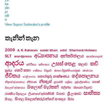
View Supun Sudaraka's profile
තැනින් තැන
2009
A. R. Rahman
aamir khan
adsl
Sherlock Holmes
අධ්‍යාපනය
අන්තර්ජාලය
SLT
wordpress
අශෝක හඳගම
ආදරය
උසස් පෙළ
කවි
කලාව
ආර්ථිකය
ඉතිහාසය
කෙටි කතා
ක්‍රමය
ගණිතය
චිත්‍රපටි
ජනතා විමුක්ති පෙරමුණ
ජනමාධ්‍ය
ජීවිතය
දේශපාලනය
තොරතුරු තාක්ෂණය
ටෙලි නාට්‍ය
නිසඳැස්
පොත්
නිදහස් අධ්‍යාපනය
නිර්මාණ
ප්‍රවෘත්ති
ප්‍රේමය
පුද්ගලිකත්වය
බ්ලොග් මැරතන්
මලින්ත
රසායන විද්‍යාව
බ්ලොග් අවකාශය
සාහිත්‍ය
ශ්‍රී ලංකාව
රාජකීය විද්‍යාලය
ලියනගේ අමරකීර්ති
විරහව
සිංහල බ්ලොග්කරුවන්ගේ සංසදය
සිංහල
සිරස