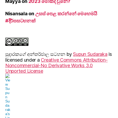
Mayya
on
2023 මොකද වුනේ?
Nisansala
on
උසස් පෙළ කරන්නේ මෙහෙමයි
#දීර්ඝසටහනක්
සුදාරක‍ගේ අන්තර්ජාල සටහන
by
Supun Sudaraka
is
licensed under a
Creative Commons Attribution-
Noncommercial-No Derivative Works 3.0
Unported License