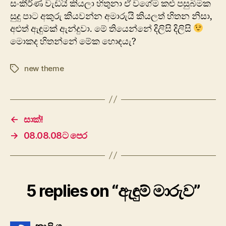
සංකීර්ණ වැඩියි කියලා හිතුනා ඒ වගේම කළු පසුබිමක
සුදු පාට අකුරු කියවන්න අමාරුයි කියලත් හිතන නිසා,
අළුත් ඇඳුමක් ඇන්දුවා. මේ තියෙන්නේ දිලිසි දිලිසි
මොකද හිතන්නේ මේක හොඳයැ?
new theme
Tags
←
සාක්!
→
08.08.08ට පෙර
5 replies on “ඇඳුම් මාරුව”
says: