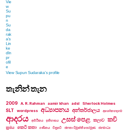
View Supun Sudaraka's profile
තැනින් තැන
2009
A. R. Rahman
aamir khan
adsl
Sherlock Holmes
අධ්‍යාපනය
අන්තර්ජාලය
SLT
wordpress
අශෝක හඳගම
ආදරය
උසස් පෙළ
කවි
කලාව
ආර්ථිකය
ඉතිහාසය
කෙටි කතා
ක්‍රමය
ගණිතය
චිත්‍රපටි
ජනතා විමුක්ති පෙරමුණ
ජනමාධ්‍ය