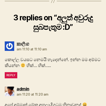
3 replies on “අලුත් අවුරුදු
සුබපැතුම :D”
says:
කාලිංග
am 11:10 at 11:10 am
කොල්ල වයසට නෙමයි හැදෙන්නේ. ඉන්න මම අම්මට
කියන්න
හික්… හික්…..
REPLY
says:
admin
am 11:20 at 11:20 am
අපේ අම්මාත් මේක අහලා දිගටම හිනාවුනා!