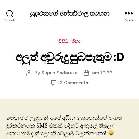
සුදාරකගේ අන්තර්ජාල සටහන
Search
Menu
Categories
විවිධ
හිනා
අලුත් අවුරුදු සුබපැතුම :D
By
Supun Sudaraka
am 10:33
Post
Post
author
date
on
3 Comments
අලුත්
අවුරුදු
සුබපැතුම
:D
මේක මට ලැබුනේ අපේ අයියා කෙනෙක්ගේ ජංගම
දුරකථනයක SMS එකක් විදිහට ඇතුළේ තිබිලා!
කොහොමද කියලා කියවලාම බලන්නකෝ!