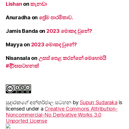
Lishan
on
කැනඩා
Anuradha
on
ප්‍රේම පාරමිතාව.
Jamis Banda
on
2023 මොකද වුනේ?
Mayya
on
2023 මොකද වුනේ?
Nisansala
on
උසස් පෙළ කරන්නේ මෙහෙමයි
#දීර්ඝසටහනක්
සුදාරක‍ගේ අන්තර්ජාල සටහන
by
Supun Sudaraka
is
licensed under a
Creative Commons Attribution-
Noncommercial-No Derivative Works 3.0
Unported License