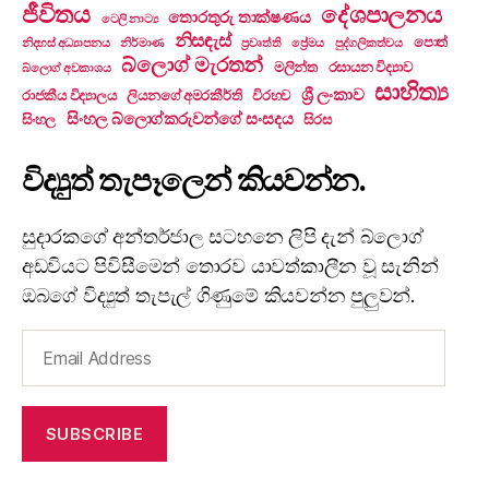
ජීවිතය
දේශපාලනය
තොරතුරු තාක්ෂණය
ටෙලි නාට්‍ය
නිසඳැස්
පොත්
නිදහස් අධ්‍යාපනය
නිර්මාණ
ප්‍රවෘත්ති
ප්‍රේමය
පුද්ගලිකත්වය
බ්ලොග් මැරතන්
මලින්ත
රසායන විද්‍යාව
බ්ලොග් අවකාශය
සාහිත්‍ය
ශ්‍රී ලංකාව
රාජකීය විද්‍යාලය
ලියනගේ අමරකීර්ති
විරහව
සිංහල බ්ලොග්කරුවන්ගේ සංසදය
සිංහල
සිරස
විද්‍යුත් තැපෑලෙන් කියවන්න.
සුදාරකගේ අන්තර්ජාල සටහනෙ ලිපි දැන් බ්ලොග්
අඩවියට පිවිසීමෙන් තොරව යාවත්කාලීන වූ සැනින්
ඔබගේ විද්‍යුත් තැපැල් ගිණුමේ කියවන්න පුලුවන්.
Email
Address
SUBSCRIBE