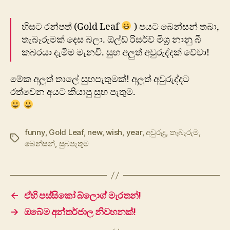
හිසට රන්පත් (Gold Leaf
) පයට බෙන්සන් තබා,
තැබෑරුමක් දෙස බලා. ඕල්ඩ් රිසර්ව් මිශ්‍ර නානු බී
කබරයා දැමීම මැනවි. සුභ අලුත් අවුරුද්දක් වේවා!
මේක අලුත් තාලේ සුභපැතුමක්! අලුත් අවුරුද්දට
රත්වෙන අයට කියාපු සුභ පැතුම.
funny
,
Gold Leaf
,
new
,
wish
,
year
,
අවුරුදු
,
තැබෑරුම
,
Tags
බෙන්සන්
,
සුබපැතුම
←
ඒහි පස්සිකෝ බ්ලොග් මැරතන්!
→
ඔබේම අන්තර්ජාල නිවහනක්!