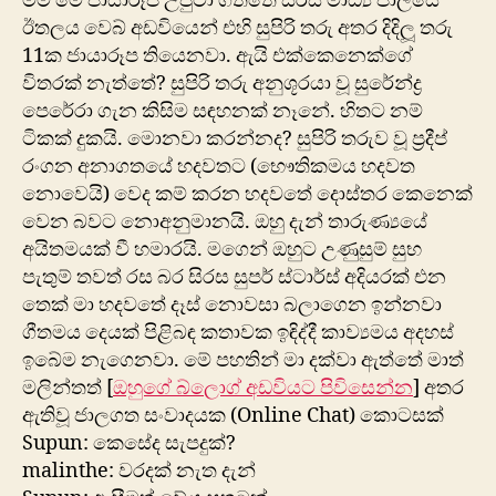
මම මේ ජායාරූප උපුටා ගත්තේ සිරස මාධ්‍ය ජාලයේ
ඊතලය වෙබ් අඩවියෙන් එහි සුපිරි තරු අතර දිදිලූ තරු
11ක ජායාරූප තියෙනවා. ඇයි එක්කෙනෙක්ගේ
විතරක් නැත්තේ? සුපිරි තරු අනුශූරයා වූ සුරේන්ද්‍ර
පෙරේරා ගැන කිසිම සඳහනක් නෑනේ. හිතට නම්
ටිකක් දුකයි. මොනවා කරන්නද? සුපිරි තරුව වූ ප්‍රදීප්
රංගන අනාගතයේ හදවතට (භෞතිකමය හදවත
නොවෙයි) වෙද කම් කරන හදවතේ දොස්තර කෙනෙක්
වෙන බවට නොඅනුමානයි. ඔහු දැන් තාරුණ්‍යයේ
අයිතමයක් වී හමාරයි. මගෙන් ඔහුට උණුසුම් සුභ
පැතුම් තවත් රස බර සිරස සුපර් ස්ටාර්ස් අදියරක් එන
තෙක් මා හදවතේ දෑස් නොවසා බලාගෙන ඉන්නවා
ගීතමය දෙයක් පිළිබඳ කතාවක ඉඳිද්දී කාව්‍යමය අදහස්
ඉබේම නැගෙනවා. මේ පහතින් මා දක්වා ඇත්තේ මාත්
මලින්තත් [
ඔහුගේ බ්ලොග් අඩවියට පිවිසෙන්න
] අතර
ඇතිවූ ජාලගත සංවාදයක (Online Chat) කොටසක්
Supun: කෙසේද සැපදුක්?
malinthe: වරදක් නැත දැන්