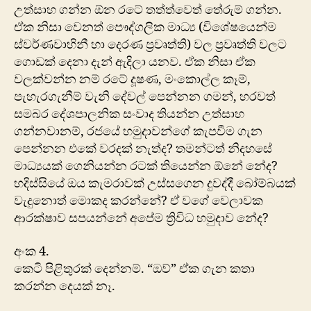
උත්සාහ ගන්න ඕන රටේ තත්ත්වෙත් තේරුම් ගන්න.
ඒක නිසා වෙනත් පෞද්ගලික මාධ්‍ය (විශේෂයෙන්ම
ස්වර්ණවාහිනී හා දෙරණ ප්‍රවෘත්ති) වල ප්‍රවෘත්ති වලට
ගොඩක් දෙනා දැන් ඇදිලා යනව. ඒක නිසා ඒක
වලක්වන්න නම් ‍රටේ දූෂණ, මංකොල්ල කෑම්,
පැහැරගැනීම් වැනි දේවල් පෙන්නන ගමන්, හරවත්
සමබර දේශපාලනික සංවාද තියන්න උත්සාහ
ගන්නවානම්, රජයේ හමුදාවන්ගේ කැපවීම ගැන
පෙන්නන එකේ වරදක් නැත්ද? තමන්ටත් නිදහසේ
මාධ්‍යයක් ගෙනියන්න රටක් තියෙන්න ඕනේ නේද?
හදිස්සියේ ඔය කැමරාවක් උස්සගෙන දුවද්දී බෝම්බයක්
වැදුනොත් මොකද කරන්නේ? ඒ වගේ වෙලාවක
ආරක්ෂාව සපයන්නේ අපේම ත්‍රිවිධ හමුදාව නේද?
අංක 4.
කෙටි පිළිතුරක් දෙන්නම්. “ඔව්” ඒක ගැන කතා
කරන්න දෙයක් නෑ.