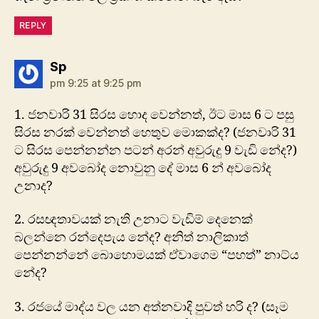
REPLY
says:
Sp
pm 9:25 at 9:25 pm
1. ජනවාරි 31 සිරස හොද වෙන්නත්, ඊට මාස 6 ට පසු
සිරස න‍රක් වෙන්නත් හෙතුව මොකක්ද? (ජනවාරි 31
ට සිරස පෙන්නන්න පටන් අරන් අවුරුදු 9 වැඩි නේද?)
අවුරුදු 9 අවබෝද නොවුනු දේ මාස 6 න් අවබෝද
උනාද?
2. රසඥතාවයක් නැති උනාට වැඩිම් දෙනෙක්
බලන්නෙ රන්දෙපැය නේද? අනිත් නාලිකාත්
පෙන්නන්නේ බොහොමයක් ඒවාගෙම “පහත්” නාට්ය
නේද?
3. රජයේ මාද්ය වල යන අත්නවාදි පුවත් හ‍රි ද? (සෑම