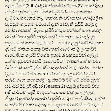
ලෙස ඊයේ (2007ක්වූ ඔක්තෝම්බර් මස 27 වෙනි දින)
අපේ දොස්තර පුතා හෙවත් ප්‍රදීප් රංගන අභිෂේක
ලැබුවා. ගණනය කළ නොහැකි විවෘත හා පෞද්ගලික
පැසසුම් ගැරහුම් මධ්‍යයේ දැන් දෙවැනි සුපිරි තරුවද
තෝරා අවසන්. මීළඟ සුපිරි තරුව වන්නේ ඔබද මමද?
මමත් ඊළඟ සුපිරි තරුව තේරීමේ තරඟයට ඉල්ලුම්
පත්‍රයක් යවන්නයි ඉන්නේ… මගේ පළමු වටේ තියෙන
දවසට ජාතික සත්තු වත්තෙන් ආවොත් ශ්‍රී ලංකාවට
ආවේණික ගැරඬි විශේෂ ඉතාමත් පහසුවෙන් අල්ලා
ගන්න පුළුවන් වේවි (සමහරවිට). ගණන් ගන්න එපා
විහිළුවක් කරේ (හිනාගියාද දන්නේ නෑ). ඔන්න ඔන්න
ට්‍රැක් එකෙන් පිට ගියා. හරි හරි ආපහු මෙවර සුපිරි
තරුව ගැන කතාකරමු. ඇත්තටම මට මේ සිරස සුපර්
ස්ටාර්ස් 2වැනි අදියර (Season 2) පළමු අදියරට වඩා
අති සාර්ථක යැයි හැ‍‍ෙඟනවා. මම නම් මුල ඉඳලම
හිතුවේ සුරේන්ද්‍ර පෙරේරා සුපිරි තරුව වේවි කියලා. ඒත්
ඉතින් අපි හිතන දේ හැම වෙලාවෙම වෙන්නේ නෑනේ