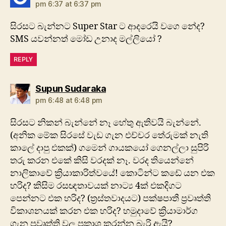
pm 6:37 at 6:37 pm
සිරසට බැන්නට Super Star ට ආද‍රෙයි වගෙ නේද?
SMS යවන්නත් මෝඩ උනාද මල්ලියෝ ?
REPLY
says:
Supun Sudaraka
pm 6:48 at 6:48 pm
සිරසට නිකන් බැන්නේ නෑ හේතු ඇතිවයි බැන්නේ.
(අනික මේක සිරසේ වැඩ ගැන එච්චර තේරුමක් නැති
කාලේ දාපු එකක්) ගමෙන් ගායකයෝ ගෙනල්ලා සුපිරි
තරු කරන එකේ කිසි වරදක් නෑ. වරද තියෙන්නේ
නාලිකාවේ ක්‍රියාකාරිත්වයේ! කොටින්ට කඩේ යන එක
හරිද? කිසිම රසඥතාවයක් නාට්‍ය 4ක් එකදිගට
පෙන්නට එක හරිද? (ත්‍රස්තවාදයට) පක්ෂපාතී ප්‍රවෘත්ති
විකාශනයක් කරන එක හරිද? හමුදාවේ ක්‍රියාමාර්ග
ගැන ප්‍රවෘත්ති වල ප්‍රකාශ කරන්න බැරි ඇයි?