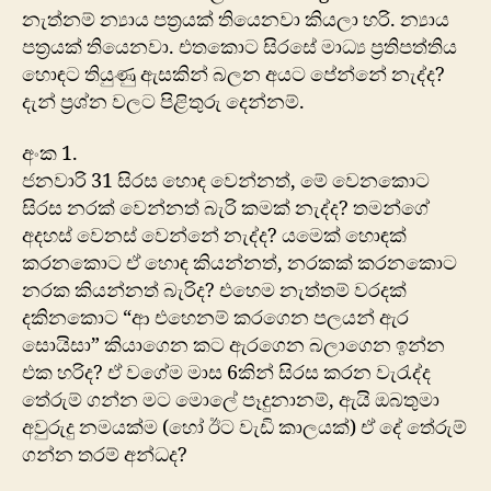
නැත්නම් න්‍යාය පත්‍රයක් තියෙනවා කියලා හරි. න්‍යාය
පත්‍රයක් තියෙනවා. එතකොට සිරසේ මාධ්‍ය ප්‍රතිපත්තිය
හොඳට තියුණු ඇසකින් බලන අයට පේන්නේ නැද්ද?
දැන් ප්‍රශ්න වලට පිළිතුරු දෙන්නම්.
අංක 1.
ජනවාරි 31 සිරස හොඳ වෙන්නත්, මේ වෙනකොට
සිරස නරක් වෙන්නත් බැරි කමක් නැද්ද? තමන්ගේ
අදහස් වෙනස් වෙන්නේ නැද්ද? යමෙක් හොඳක්
කරනකොට ඒ හොඳ කියන්නත්, නරකක් කරනකොට
නරක කියන්නත් බැරිද? එහෙම නැත්තම් වරදක්
දකිනකොට “ආ එහෙනම් ‍කරගෙන පලයන් ඇර
සොයිසා” කියාගෙන කට ඇරගෙන බලාගෙන ඉන්න
එක හරිද? ඒ වගේම මාස 6කින් සිරස කරන වැරැද්ද
තේරුම් ගන්න මට මොලේ පෑදුනානම්, ඇයි ඔබතුමා
අවුරුදු නමයක්ම (හෝ ඊට වැඩි කාලයක්) ඒ දේ තේරුම්
ගන්න තරම් අන්ධද?