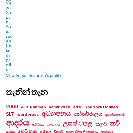
View Supun Sudaraka's profile
තැනින් තැන
2009
A. R. Rahman
aamir khan
adsl
Sherlock Holmes
අධ්‍යාපනය
අන්තර්ජාලය
SLT
wordpress
අශෝක හඳගම
ආදරය
උසස් පෙළ
කවි
කලාව
ආර්ථිකය
ඉතිහාසය
කෙටි කතා
ක්‍රමය
ගණිතය
චිත්‍රපටි
ජනතා විමුක්ති පෙරමුණ
ජනමාධ්‍ය