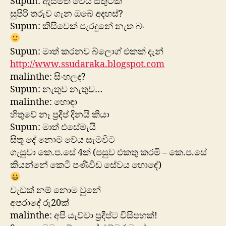
Supun: ඇසීමත් වේය සතුටක්
සුපිරි තරුව ගැන ඔබේ අදහස්?
Supun: කිසිවෙක් පැරදුනේ නැත බං
Supun: මාත් කරනව බ්ලොග් එකක් දැන්
http://www.ssudaraka.blogspot.com
malinthe: සිංහලද?
Supun: නැතුව නැතුව…
malinthe: හොඳා
හිතුවේ නෑ ප්‍රදීප් දිනයි කියා
Supun: මාත් එසේමැයි
සිතූ දේ නොම වේය සැමවිට
ගැසුවා කෙ.ප.සේ 4ක් (පසුව එකතු කරමි – කෙ.ප.සේ
කියන්නේ කෙටි පණිවිඩ සේවය හො‍‍ඳේ)
වැඩක් නම් නොම වුනේ
අපරාදේ රු20ක්
malinthe: අපි යැව්වා ප්‍රදීප්ට විසිපහක්!