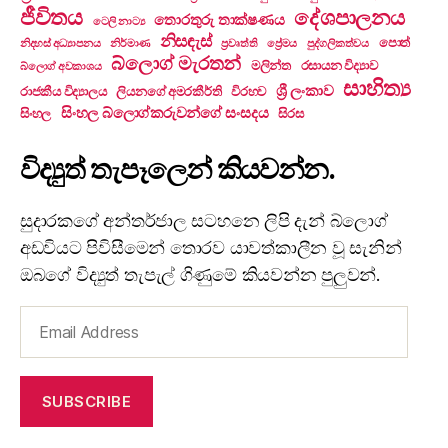
ජීවිතය
දේශපාලනය
තොරතුරු තාක්ෂණය
ටෙලි නාට්‍ය
නිසඳැස්
පොත්
නිදහස් අධ්‍යාපනය
නිර්මාණ
ප්‍රවෘත්ති
ප්‍රේමය
පුද්ගලිකත්වය
බ්ලොග් මැරතන්
මලින්ත
රසායන විද්‍යාව
බ්ලොග් අවකාශය
සාහිත්‍ය
ශ්‍රී ලංකාව
රාජකීය විද්‍යාලය
ලියනගේ අමරකීර්ති
විරහව
සිංහල බ්ලොග්කරුවන්ගේ සංසදය
සිංහල
සිරස
විද්‍යුත් තැපෑලෙන් කියවන්න.
සුදාරකගේ අන්තර්ජාල සටහනෙ ලිපි දැන් බ්ලොග්
අඩවියට පිවිසීමෙන් තොරව යාවත්කාලීන වූ සැනින්
ඔබගේ විද්‍යුත් තැපැල් ගිණුමේ කියවන්න පුලුවන්.
Email
Address
SUBSCRIBE