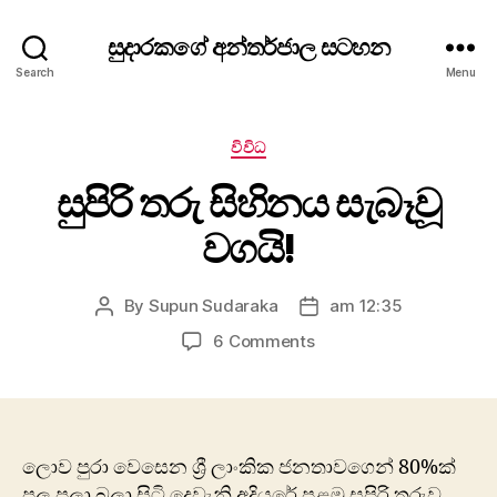
සුදාරකගේ අන්තර්ජාල සටහන
Search
Menu
Categories
විවිධ
සුපිරි තරු සිහිනය සැබෑවූ
වගයි!
By
Supun Sudaraka
am 12:35
Post
Post
author
date
on
6 Comments
සුපිරි
තරු
සිහිනය
සැබෑවූ
වගයි!
ලොව පුරා වෙසෙන ශ්‍රී ලාංකික ජනතාවගෙන් 80%ක්
පුල පුලා බලා සිටි දෙවැනි අදියරේ පළමු සුපිරි තරුව