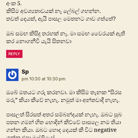
අංක 5.
කිසිම අවශ්‍යතාවයක් නෑ ලේබල් ගහන්න.
තවත් දෙයක්, ඇයි පාසල මෙතනට ගාව ගත්තේ?
ඔබ සමඟ කිසිදු තරහක් නෑ. මා සමඟ වෛරයක් ඇති
කර නොගනීවී යැයි සිතනවා
REPLY
says:
Sp
pm 10:30 at 10:30 pm
ඔබේ මතයට ගරු ක‍රනවා. මා කිසිම තැනක “සිරස
මරු” කියා කීවේ නැහැ. නමුත් මා අන්තවාදී නැහැ.
පාසලත් සිරසත් අත‍ර සම්බන්දයක් නැහැ. ඔබට සුබ
පතන ගමන් හිත හොදින් කිව්වේ පාසලෙ නම තියා
ගන්න කියා. ඔබට හොද දෙයක් කී විට negative
ගන්න එපා මල්ලියෝ.