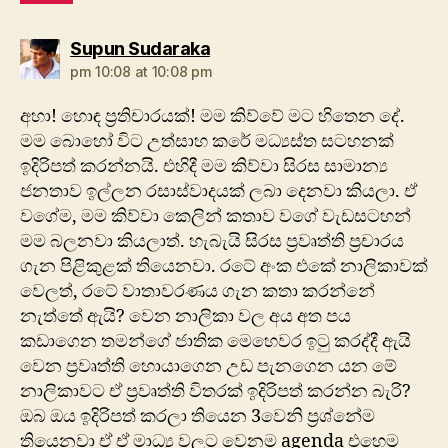
says:
Supun Sudaraka
pm 10:08 at 10:08 pm
අහා! හොඳ ප්‍රතිචාරයක්! මම කිව්වේ මට හිතෙන දේ.
මම බොහෝ විට උත්සාහ කරේ මධ්‍යස්ත සටහනක්
ඉදිරිපත් කරන්නයි. එහිදී මම කිව්වා සිරස සාමාන්‍ය
ජනතාව ඉල්ලන රසාස්වාදයක් ලබා දෙනවා කියලා. ඒ
වගේම, මම කිව්වා කෙලින් කතාව වගේ වැඩසටහන්
මම බලනවා කියලාත්. හැබැයි සිරස ප්‍රවෘත්ති ප්‍රචාරය
ගැන පිළිකුළක් තියෙනවා. රටේ අංක එකේ නාලිකාවක්
වෙලත්, රටේ වාතාවරණය ගැන කතා කරන්නේ
නැත්තේ ඇයි? වෙන නාලිකා වල අය අත පය
කඩාගෙන තමන්ගේ ජාතික මෙහෙවර ඉටු කරද්දී ඇයි
වෙන ප්‍රවෘත්ති හොයාගෙන උඩ පැනගෙන යන මේ
නාලිකාවට ඒ ප්‍රවෘත්ති විතරක් ඉදිරිපත් කරන්න බැරි?
ඔබ ඔය ඉදිරිපත් කරලා තියෙන 3වෙනි ප්‍රශ්නේම
තියෙනවා ඒ ඒ මාධ්‍ය වලට වෙනම agenda එහෙම