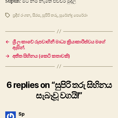
Supun: මට නම් නැතේ එච්චර මුදල්
ප්‍රදීප් රංගන
,
සිරස
,
සුපිරි තරු
,
සුරේන්ද්‍ර පෙරේරා
Tags
←
ශ්‍රී ලංකාවේ රූපවාහිනී මාධ්‍ය ක්‍රියාකාරීත්වය මගේ
ඇසින්.
→
අතීත සිහිනය (කෙටි කතාවකි)
6 replies on “සුපිරි තරු සිහිනය
සැබෑවූ වගයි!”
says:
Sp