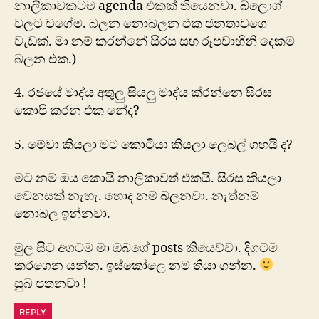
නාලිකාවකටම agenda එකක් තියෙනවා. බ්ලොග්
වලට වගේම. බලන නොබලන එක ජනතාවගෙ
වැඩක්. මා නම් ක‍රන්නේ සිරස සහ රූපවාහිනි දෙකම
බලන එක.)
4. රජයේ මාද්ය අතුලු සියලු මාද්ය ක‍්රන්නෙ සිරස
කොපි ක‍රන එක නේද?
5. මේවා කියලා මට කොටියා කියලා ලෙබල් ගහයි ද?
මට නම් ඔය කොයි නාලිකාවත් එකයි. සිරස කියලා
වෙනසක් නැහැ. හොද නම් බලනවා. නැත්නම්
නොබල ඉන්නවා.
මුල සිට අගටම මා ඔබගේ posts කියෙව්වා. දිගටම
ක‍රගෙන යන්න. ඉස්කෝලෙ නම තියා ගන්න.
සුබ පතනවා !
REPLY