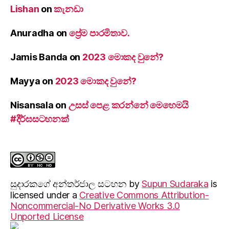
Lishan
on
කැනඩා
Anuradha
on
ප්‍රේම පාරමිතාව.
Jamis Banda
on
2023 මොකද වුනේ?
Mayya
on
2023 මොකද වුනේ?
Nisansala
on
උසස් පෙළ කරන්නේ මෙහෙමයි
#දීර්ඝසටහනක්
සුදාරක‍ගේ අන්තර්ජාල සටහන
by
Supun Sudaraka
is
licensed under a
Creative Commons Attribution-
Noncommercial-No Derivative Works 3.0
Unported License