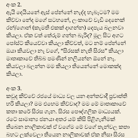
අංක 2.
ඇයි දෙයියනේ ඇස් පේන්නේ නැද්ද හැබෑටම? මම
කිව්වා නේද ම‍ගේ සටහනේ, ලංකාවේ වැඩි දෙනෙක්
රන්/ගොන් (කැමති එකක් දාගන්න) දෙපැය බලනවා
කියලා. ඒක වත් තේරුම් ගන්න බැරිද? මුල සිට අගට
පෝස්ට් කියෙව්වා කියලා කිව්වත්, මට නම් පේන්නේ
‍ඔයා කියවලා නෑ වගේ, “සිරසක් නැති සිරස” කියලා
මාතෘකාවේ තිබ්බ පමණින් නලියන්න ඕනේ නෑ.
කියවලා බලන්න මම කියලා තියෙන්නේ මොකක්ද
කියලා.
අංක 3.
කවුද කිව්වේ රජයේ මාධ්‍ය වල යන අන්තවාදී ප්‍රවෘත්ති
හරි කියලා? මම එහෙම කිව්වාද? මම මේ මාතෘකාවේ
කතා කරේ සිරස ගැන. සිරස පෞද්ගලික මාධ්‍යයක්.
‍රටේ සාමාන්‍ය ජනයා අතර යම් කිසි පිළිගැනීමක්
තිබෙන නාලිකාවක් ඒ වගේම මේ වගේ තැන්වල කතා
බහට ලක්වෙලා තියෙන නාලිකාවක් ඒක නිසා සිරස