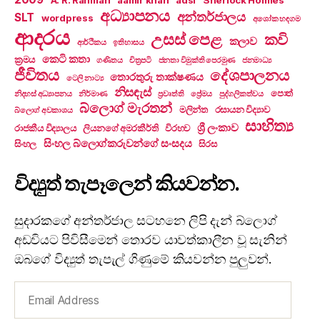
A. R. Rahman
aamir khan
adsl
Sherlock Holmes
අධ්‍යාපනය
අන්තර්ජාලය
SLT
wordpress
අශෝක හඳගම
ආදරය
උසස් පෙළ
කවි
කලාව
ආර්ථිකය
ඉතිහාසය
කෙටි කතා
ක්‍රමය
ගණිතය
චිත්‍රපටි
ජනතා විමුක්ති පෙරමුණ
ජනමාධ්‍ය
ජීවිතය
දේශපාලනය
තොරතුරු තාක්ෂණය
ටෙලි නාට්‍ය
නිසඳැස්
පොත්
නිදහස් අධ්‍යාපනය
නිර්මාණ
ප්‍රවෘත්ති
ප්‍රේමය
පුද්ගලිකත්වය
බ්ලොග් මැරතන්
මලින්ත
රසායන විද්‍යාව
බ්ලොග් අවකාශය
සාහිත්‍ය
ශ්‍රී ලංකාව
රාජකීය විද්‍යාලය
ලියනගේ අමරකීර්ති
විරහව
සිංහල බ්ලොග්කරුවන්ගේ සංසදය
සිංහල
සිරස
විද්‍යුත් තැපෑලෙන් කියවන්න.
සුදාරකගේ අන්තර්ජාල සටහනෙ ලිපි දැන් බ්ලොග්
අඩවියට පිවිසීමෙන් තොරව යාවත්කාලීන වූ සැනින්
ඔබගේ විද්‍යුත් තැපැල් ගිණුමේ කියවන්න පුලුවන්.
Email
Address