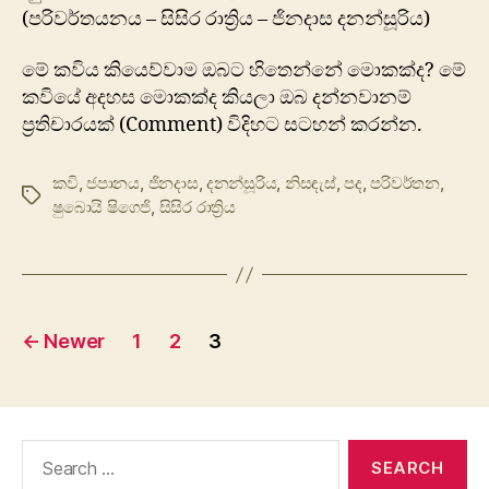
(පරිවර්තයනය – සිසිර රාත්‍රිය – ජිනදාස දනන්සූරිය)
මේ කවිය කියෙව්වාම ඔබට හිතෙන්නේ මොකක්ද? මේ
කවියේ අදහස මොකක්ද කියලා ඔබ දන්නවානම්
ප්‍රතිචාරයක් (Comment) විදිහට සටහන් කරන්න.
කවි
,
ජපානය
,
ජිනදාස
,
දනන්සූරිය
,
නිසඳැස්
,
පද
,
පරිවර්තන
,
Tags
ෂුබොයි ෂිගෙජි
,
සිසිර රාත්‍රිය
Posts
←
Newer
1
2
3
pagination
Search
for: