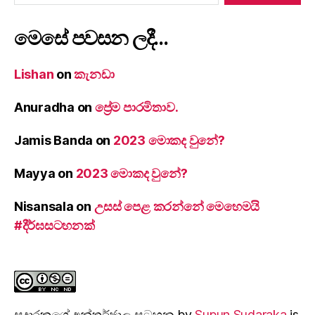
මෙසේ පවසන ලදී…
Lishan
on
කැනඩා
Anuradha
on
ප්‍රේම පාරමිතාව.
Jamis Banda
on
2023 මොකද වුනේ?
Mayya
on
2023 මොකද වුනේ?
Nisansala
on
උසස් පෙළ කරන්නේ මෙහෙමයි
#දීර්ඝසටහනක්
සුදාරක‍ගේ අන්තර්ජාල සටහන
by
Supun Sudaraka
is