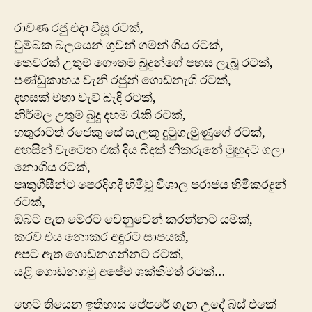
ඇත
ගොඩනගන්නට
රාවණ රජු එදා විසූ රටක්,
රටක්
චුම්බක බලයෙන් ගුවන් ගමන් ගිය රටක්,
තෙවරක් උතුම් ගෞතම බුදුන්ගේ පහස ලැබූ රටක්,
පණ්ඩුකාභය වැනි රජුන් ගොඩනැගි රටක්,
දහසක් මහා වැව් බැඳි රටක්,
නිර්මල උතුම් බුදු දහම රැකි රටක්,
හතුරා‍ටත් රජෙකු සේ සැලකූ දුටුගැමුණුගේ රටක්,
අහසින් වැටෙන එක් දිය බිඳක් නික‍රුනේ මුහුදට ගලා
නොගිය රටක්,
පෘතුගීසීන්ට පෙරදිගදී හිමිවූ විශාල පරාජය හිමිකරදුන්
රටක්,
ඔබට ඇත මෙරට වෙනුවෙන් කරන්නට යමක්,
කරව එය නොකර අඳුර‍ට සාපයක්,
අපට ඇත ගොඩනගන්නට රටක්,
යළි ගොඩනගමු අපේම ශක්තිමත් රටක්…
හෙට තියෙන ඉතිහාස පේපරේ ගැන උදේ බස් එකේ