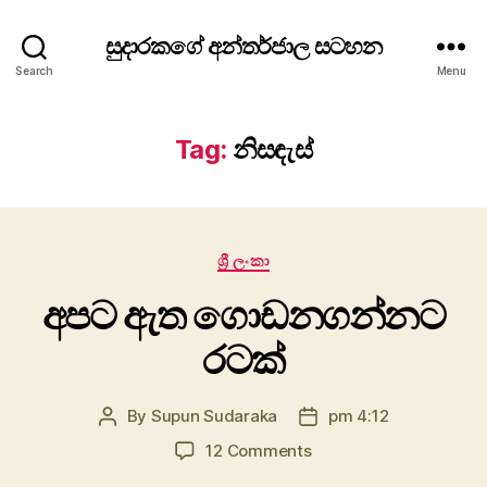
සුදාරකගේ අන්තර්ජාල සටහන
Search
Menu
Tag:
නිසඳැස්
Categories
ශ්‍රී ලංකා
අපට ඇත ගොඩනගන්නට
රටක්
By
Supun Sudaraka
pm 4:12
Post
Post
author
date
on
12 Comments
අපට