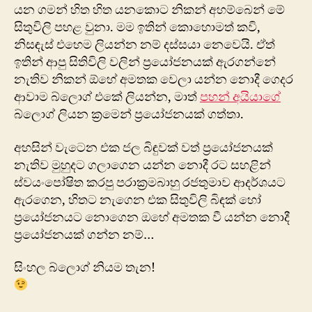
යන ගමන් හිත හිත යනකොට නිකන් අහම්බෙන් මේ
සිතුවිලි පහළ වුනා. මම ඉතින් කොහොමත් කවි,
නිසඳැස් එහෙම ලියන්න නම් දස්සයා නෙවෙයි. ඒත්
ඉතින් ආපු සිතිවිලි වලින් ප්‍රයෝජනයක් ඇරගන්නේ
නැතිව නිකන් ඕහේ අමතක වෙලා යන්න නොදී ගෙදර
ආවාම බ්ලොග් එකේ ලියන්න, මාත්
පහන් අයියාගේ
බ්ලොග් ලියන ක්‍රමෙන් ප්‍ර‍යෝජනයක් ගත්තා.
අහසින් වැටෙන එක ජල බිඳුවක් වත් ප්‍රයෝජනයක්
නැතිව මුහුදට ගලාගෙන යන්න නොදී රට සහළින්
ස්වයංපෝෂිත කරපු පරාක්‍රමබාහු රජතුමාව ආදර්ශයට
ඇරගෙන, හිතට නැගෙන එක සිතුවිලි බිඳක් හෝ
ප්‍රයෝජනයට නොගෙන ඔහේ අමතක වී යන්න නොදී
ප්‍රයෝජනයක් ගන්න නම්…
සිංහල බ්ලොග් නියම තැන!