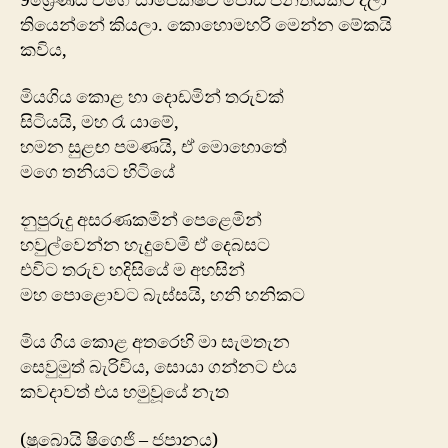
9ශ්‍රේණිය වගේ සාපේක්ෂව පොඩි පන්තියකට දීලා
තියෙන්නේ කියලා. කොහොමහරි මෙන්න මේකයි
කවිය,
මියගිය කොළ හා දොඩමින් තරුවක්
සිටියයි, මහ රෑ යාමේ,
හමන සුළඟ පමණයි, ඒ මොහොතේ
මගෙ තනියට හිටියේ
නුපුරුදු අසරණකමින් පෙළෙමින්
හවුල්වෙන්න හැදුවෙමි ඒ දෙබසට
එවිට තරුව හදිසියේ ම අහසින්
මහ පොළොවට බැස්සයි, හනි හනිකට
මිය ගිය කොළ අතරෙහි මා සැමතැන
සෙවුමුත් බැරිවිය, සොයා ගන්නට එය
කවදාවත් එය හමුවූයේ නැත
(ෂුබොයි ෂිගෙජි – ජපානය)