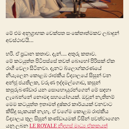
මේ එම අනුග්‍රාහක චෙක්පත සංකේතාත්මකව ලබාදුන්
අවස්ථාවයි…
හරි. ඒ ප්‍රධාන කතාව. දැන්…. අතුරු කතාව.
මේ කටයුත්ත පිටිපස්සේ තවත් බොහෝ පිරිසක් ඒක
රාශී වෙලා සිටිනවා. දැනට බ්ලොග්කරණයේ
නියැලෙන කොළඹ රාජකීය විද්‍යාලයේ සිසුන් වන
අන්ජු ජයතිලක, වරුණ ඉද්දමල්ගොඩ, කසුන්
කපුරුබණ්ඩාර යන සොහොයුරන්ගෙන් මේ සඳහා
ලැබෙන්නේ නොමඳ සහයෝගයක්. ඔවුන් නැතිනම්
මෙම කටයුත්ත ඉතාමත් දුෂ්කර කාර්යයක් වනවාට
කිසිදු සැකයක් නැහැ. ඒ වගේම කොළඹ රාජකීය
විද්‍යාලය තුල සිසුන් කණ්ඩායමක් විසින් පවත්වාගෙන
යනු ලබන
LE ROYALE නිදහස් මාධ්‍ය ඒකකයත්