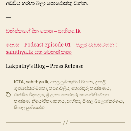
අඩවිය හරහා බලා පොරොත්තු වන්න.
—
ඩනිෂ්කගේ දින පොත – සාහිත්‍ය.lk
දෙබස – Podcast episode 01 – පළමු වැඩසටහන :
sahithya.lk සහ වෙනත් කතා
Lakpathy’s Blog – Press Release
ICTA
,
sahithya.lk
,
අතුල පුෂ්පකුමාර මහතා
,
උපාලි
ගුණසේකර මහතා
,
තරගාවලිය
,
තොරතුරු තාක්ෂණය
,
රාජකීය විද්‍යාලය
,
ශ්‍රී ලංකා තොරතුරු හා සන්නිවේදන
Tags
තාක්ෂණ නියෝජිතායතනය
,
සාහිත්‍ය
,
සිංහල බ්ලොග්කරණය
,
සිංහල යුනිකෝඩ්