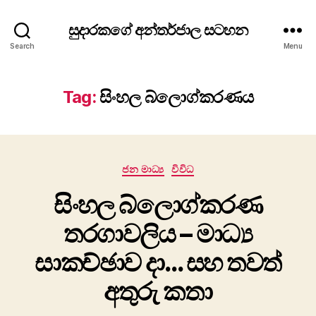
සුදාරකගේ අන්තර්ජාල සටහන
Search
Menu
Tag:
සිංහල බ්ලොග්කරණය
Categories
ජන මාධ්‍ය
විවිධ
සිංහල බ්ලොග්කරණ
තරගාවලිය – මාධ්‍ය
සාකච්ඡාව දා… සහ තවත්
අතුරු කතා