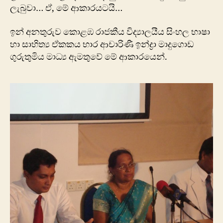
ලැබුවා… ඒ, මේ ආකාරයටයි…
ඉන් අනතුරුව කොළඹ රාජකීය විද්‍යාලයීය සිංහල භාෂා
හා සාහිත්‍ය ඒකකය භාර ආචාරිණී ඉන්ද්‍රා මාදුගොඩ
ගුරුතුමිය මාධ්‍ය ඇමතුවේ මේ ආකාරයෙන්.