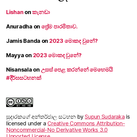
Lishan
on
කැනඩා
Anuradha
on
ප්‍රේම පාරමිතාව.
Jamis Banda
on
2023 මොකද වුනේ?
Mayya
on
2023 මොකද වුනේ?
Nisansala
on
උසස් පෙළ කරන්නේ මෙහෙමයි
#දීර්ඝසටහනක්
සුදාරක‍ගේ අන්තර්ජාල සටහන
by
Supun Sudaraka
is
licensed under a
Creative Commons Attribution-
Noncommercial-No Derivative Works 3.0
Unported License