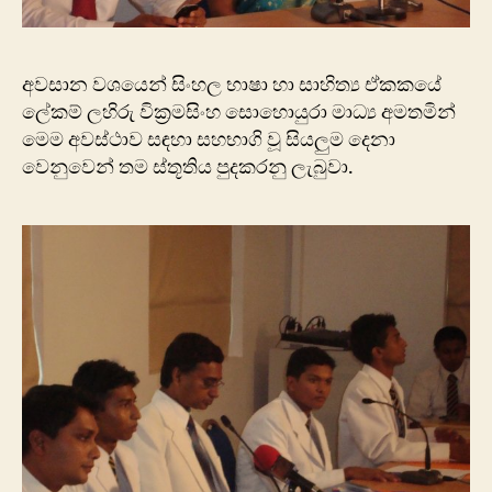
අවසාන වශයෙන් සිංහල භාෂා හා සාහිත්‍ය ඒකකයේ
ලේකම් ලහිරු වික්‍රමසිංහ සොහොයුරා මාධ්‍ය අමතමින්
මෙම අවස්ථාව සඳහා සහභාගි වූ සියලුම දෙනා
වෙනුවෙන් තම ස්තූතිය පුදකරනු ලැබුවා.