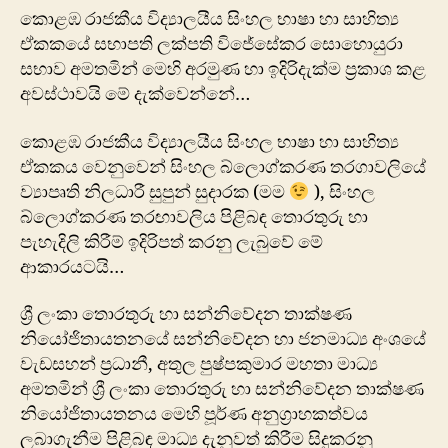
කොළඹ රාජකීය විද්‍යාලයීය සිංහල භාෂා හා සාහිත්‍ය
ඒකකයේ සභාපති ලක්පති විජේසේකර සොහොයුරා
සභාව අමතමින් මෙහි අරමුණ හා ඉදිරිදැක්ම ප්‍රකාශ කළ
අවස්ථාවයි මේ දැක්වෙන්නේ…
කොළඹ රාජකීය විද්‍යාලයීය සිංහල භාෂා හා සාහිත්‍ය
ඒකකය වෙනුවෙන් සිංහල බ්ලොග්කරණ තරගාවලියේ
ව්‍යාපෘති නිලධාරී සුපුන් සුදාරක (මම
), සිංහල
බ්ලොග්කරණ තරඟාවලිය පිළිබඳ ‍තොරතුරු හා
පැහැදිලි කිරීම් ඉදිරිපත් කරනු ලැබුවේ මේ
ආකාරයටයි…
ශ්‍රී ලංකා තොරතුරු හා සන්නිවේදන තාක්ෂණ
නියෝජිතායතනයේ සන්නිවේදන හා ජනමාධ්‍ය අංශයේ
වැඩසහන් ප්‍රධානී, අතුල පුෂ්පකුමාර මහතා මාධ්‍ය
අමතමින් ශ්‍රී ලංකා තොරතුරු හා සන්නිවේදන තාක්ෂණ
නියෝජිතායතනය මෙහි පූර්ණ අනුග්‍රාහකත්වය
ලබාගැනීම පිළිබඳ මාධ්‍ය දැනුවත් කිරීම සිදුකරනු