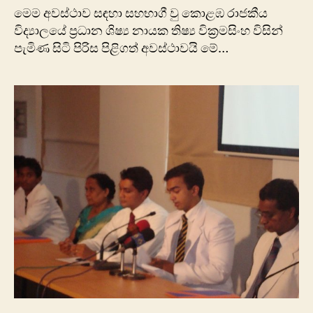
මෙම අවස්ථාව සඳහා සහභාගී වු කොළඹ රාජකීය
විද්‍යාලයේ ප්‍රධාන ශිෂ්‍ය නායක තිෂ්‍ය වික්‍රමසිංහ විසින්
පැමිණ සිටි පිරිස පිළිගත් අවස්ථාවයි මේ…