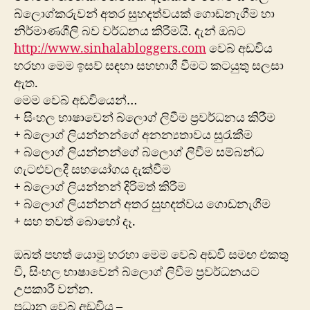
බ්ලොග්කරුවන් අතර සුහදත්වයක් ගොඩනැගීම හා
නිර්මාණශීලි බව වර්ධනය කිරීමයි. දැන් ඔබට
http://www.sinhalabloggers.com
වෙබ් අඩවිය
හරහා මෙම ඉසව් සඳහා සහභාගී වීමට කටයුතු සලසා
ඇත.
මෙම වෙබ් අඩවියෙන්…
+ සිංහල භාෂාවෙන් බ්ලොග් ලිවීම ප්‍රවර්ධනය කිරීම
+ බ්ලොග් ලියන්නන්ගේ අනන්‍යතාවය සුරැකීම
+ බ්ලොග් ලියන්නන්ගේ බ්ලොග් ලිවීම සම්බන්ධ
ගැටළුවලදී සහයෝගය දැක්වීම
+ බ්ලොග් ලියන්නන් දිරිමත් කිරීම
+ බ්ලොග් ලියන්නන් අතර සුහදත්වය ගොඩනැගීම
+ සහ තවත් බොහෝ දෑ.
ඔබත් පහත් යොමු හරහා මෙම වෙබ් අඩවි සමඟ එකතු
වී, සිංහල භාෂාවෙන් බ්ලොග් ලිවීම ප්‍රවර්ධනයට
උපකාරී වන්න.
ප්‍රධාන වෙබ් අඩවිය –