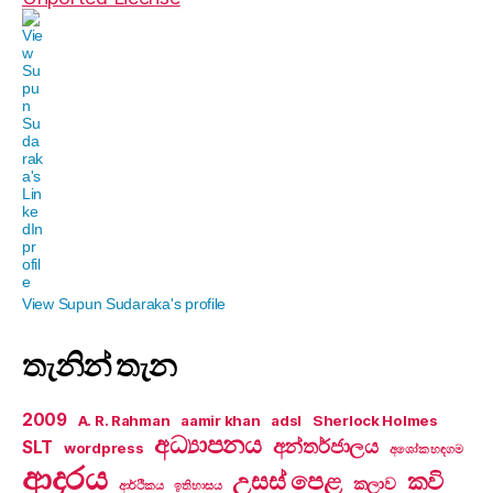
View Supun Sudaraka's profile
තැනින් තැන
2009
A. R. Rahman
aamir khan
adsl
Sherlock Holmes
අධ්‍යාපනය
අන්තර්ජාලය
SLT
wordpress
අශෝක හඳගම
ආදරය
උසස් පෙළ
කවි
කලාව
ආර්ථිකය
ඉතිහාසය