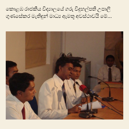
කොළඹ රාජකීය විද්‍යාලයේ ගරු විදුහල්පති උපාලි
ගුණසේකර මැතිඳුන් මාධ්‍ය ඇමතූ අවස්ථාවයි මේ…