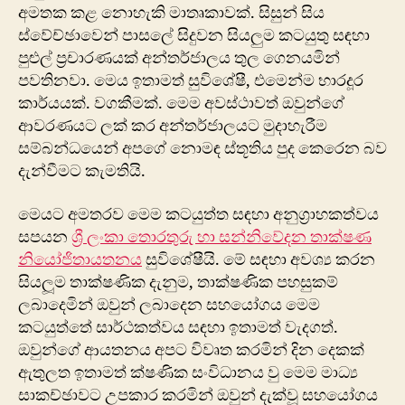
අමතක කළ ‍නොහැකි මාතෘකාවක්. සිසුන් සිය
ස්වේච්ඡාවෙන් පාසලේ සිදුවන සියලුම කටයුතු සඳහා
පුළුල් ප්‍රචාරණයක් අන්තර්ජාලය තුල ගෙනයමින්
පවතිනවා. මෙය ඉතාමත් සුවිශේෂී, එමෙන්ම භාරදූර
කාර්යයක්. වගකීමක්. මෙම අවස්ථාවත් ඔවුන්ගේ
ආවරණයට ලක් කර අන්තර්ජාලයට මුදාහැරීම
සම්බන්ධයෙන් අපගේ නොමඳ ස්තූතිය පුද කෙරෙන බව
දැන්වීමට කැමතියි.
මෙයට අමතරව මෙම කටයුත්ත සඳහා අනුග්‍රාහකත්වය
සපයන
ශ්‍රී ලංකා තොරතුරු හා සන්නි‍වේදන තාක්ෂණ
නි‍යෝජිතායතනය
සුවිශේෂීයි. මේ සඳහා අවශ්‍ය කරන
සියලූම තාක්ෂණික දැනුම, තාක්ෂණික පහසුකම්
ලබාදෙමින් ඔවුන් ලබාදෙන සහයෝගය මෙම
කටයුත්තේ සාර්ථකත්වය සඳහා ඉතාමත් වැදගත්.
ඔවුන්ගේ ආයතනය අපට විවෘත කරමින් දින දෙකක්
ඇතුලත ඉතාමත් ක්ෂණික සංවිධානය වු මෙම මාධ්‍ය
සාකච්ඡාවට උපකාර කරමින් ඔවුන් දැක්වූ සහයෝගය