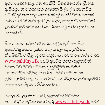
අපට අමතක කළ නොහැකියි. විශේෂයෙන්ම ප්‍රියංක
ආරියසුමන මහතා සහ ශාමෙන් පි‍ල්ලේ මෙනෙවිය
මෙ‍හිදී අමතක කළ නොහැකි සුවිශේෂී චරිත දෙකක්.
සෑම අවස්ථාවකම අපට උපදෙස්, පහසුකම් සපයමින්
ඉතාමත් සුවි‍ශේෂී කාර්යභාරයක් ඉටු කරන ලද චරිත
දෙකක් ඒ…
සිංහල බ්ලොග්කරණ තරගාවලිය ජුනි මස සිට
අ‍ගෝස්තු මාසය දක්වා කාලය තුල පැවැත්වීමට
නියමිතයි. ඒ පිළිබඳ තොරතුරු ඔබ වෙත ගෙනඒමට අප
www.sahithya.lk
වෙබ් අඩවිය හරහා සුදානමින්
සිටින බව ඔබට මෙයින් දැනුම්දීමට කැමතියි.
තරඟාවලිය පිළිබඳ තොරතුරු ඔබට ‍මේ හරහා
ලබාගැනීමට හැකියි. අප මාධ්‍ය නිවේදනය ලබාගැනීමට
මෙම වෙබ් පිටුවට පිවිසෙන්න.
සිංහල බ්ලොග්කරුවනි, සූදානමින් සිටින්න!
තරගාවලිය පිළිබඳ තොරතුරු
www.sahithya.lk
වෙබ්