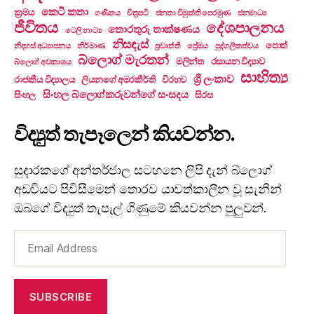
කෙටි කතා
ක්‍රමය
ගණිතය
චිත්‍රපටි
ජනතා විමුක්ති පෙරමුණ
ජනමාධ්‍ය
ජීවිතය
දේශපාලනය
තොරතුරු තාක්ෂණය
ටෙලි නාට්‍ය
නිසඳැස්
පොත්
නිදහස් අධ්‍යාපනය
නිර්මාණ
ප්‍රවෘත්ති
ප්‍රේමය
පුද්ගලිකත්වය
බ්ලොග් මැරතන්
මලින්ත
රසායන විද්‍යාව
බ්ලොග් අවකාශය
සාහිත්‍ය
ශ්‍රී ලංකාව
රාජකීය විද්‍යාලය
ලියනගේ අමරකීර්ති
විරහව
සිංහල බ්ලොග්කරුවන්ගේ සංසදය
සිංහල
සිරස
විද්‍යුත් තැපෑලෙන් කියවන්න.
සුදාරකගේ අන්තර්ජාල සටහනෙ ලිපි දැන් බ්ලොග්
අඩවියට පිවිසීමෙන් තොරව යාවත්කාලීන වූ සැනින්
ඔබගේ විද්‍යුත් තැපැල් ගිණුමේ කියවන්න පුලුවන්.
Email
Address
SUBSCRIBE