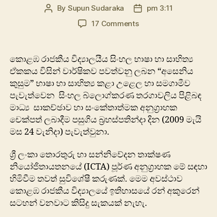
By
Supun Sudaraka
pm 3:11
Post
Post
author
date
on
17 Comments
සිංහල
බ්ලොග්කරණ
තරගාවලිය
කොළඹ රාජකීය විද්‍යාලයීය සිංහල භාෂා හා සාහිත්‍ය
–
ඒකකය විසින් වාර්ෂිකව පවත්වනු ලබන “අසෙනිය
මාධ්‍ය
කුසුම” භාෂා හා සාහිත්‍ය කළා උළෙල හා සමගාමීව
සාකච්ඡාව
පැවැත්වෙන සිංහල බ්ලොග්කරණ තරගාවලිය පිළිබඳ
දා…
මාධ්‍ය සාකච්ඡාව හා සංකේතාත්මක අනුග්‍රාහක
සහ
චෙක්පත් ලබාදීම පසුගිය බ්‍රහස්පතින්දා දින (2009 මැයි
තවත්
අතුරු
මස 24 වැනිදා) පැවැත්වුනා.
කතා
ශ්‍රී ලංකා තොරතුරු හා සන්නි‍වේදන තාක්ෂණ
නියෝජිතායතනයේ (ICTA) පූර්ණ අනුග්‍රාහක මේ සඳහා
හිමිවීම තවත් සුවිශේෂී කරුණක්. මෙම අවස්ථාව
‍කොළඹ රාජකීය විද්‍යාලයේ ඉතිහාසයේ රන් අකුරෙන්
සටහන් වනවාට කිසිදු සැකයක් නැහැ.