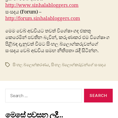
http://www.sinhalabloggers.com
සංසදය (Forum) –
http://forum.sinhalabloggers.com
මෙම වෙබ් අඩවියට තවත් විශේෂාංගද එකතු
කෙරෙමින් පවතින බැවින්, කරුණාකර එම විශේෂෘංග
පිළිබඳ දැනුවත් වීමට සිංහල බ්ලොග්කරුවන්ගේ
සංසදය වෙබ් අඩවිය සමඟ නිතිපතා රැඳී සිටින්න.
සිංහල බ්ලොග්කරණය
,
සිංහල බ්ලොග්කරුවන්ගේ සංසදය
Tags
Search
for:
මෙසේ පවසන ලදී…