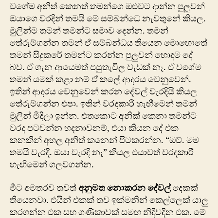
වගේම අනිත් කෙනත් තමන්ගෙ ඔළුවට දාන්න පුලුවන්
ඔයාගෙ වරදින් තමයි මේ සම්බන්ධෙ නැවතුනේ කියල.
මුලින්ම තමන් තමන්ට සමාව දෙන්න. තමන්
තේරුම්ගන්න තමන් ඒ සම්බන්ධය තියෙන මොහොතේ
තමන් සිදුකරේ තමන්ට කරන්න පුලුවන් හොඳම දේ
බව. ඒ ගැන ආයෙමත් පසුතැවිල වැඩක් නෑ. ඒ වගේම
තමන් යමක් කළා නම් ඒ කලේ ආදරය වෙනුවෙන්.
ඉතින් ආදරය වෙනුවෙන් කරන දේවල් වැරදියි කියල
තේරුම්ගන්න එපා. ඉතින් වරදකාරී හැඟීමෙන් තමන්
මුලින් මිදිලා ඉන්න. එතකොට අනික් කෙනා තමන්ට
වරද පටවන්න හදනාවනම්, එයා කියන දේ එක
කනකින් අහල අනිත් කනෙන් පිටකරන්න. “ඔව්. මම
තමයි වැරදි. ඔයා වැරදි නෑ” කියල එයාවත් වරදකාරී
හැඟීමෙන් ගලවගන්න.
මීට අමතරව තවත්
අනුමත නොකරන දේවල්
දෙකක්
තියෙනවා. එයින් එකක් තව ඉක්මනින් කෙල්ලෙක් යාලු
කරගන්න එක සහ ගණිකාවක් සමඟ නිදිවදින එක. මේ