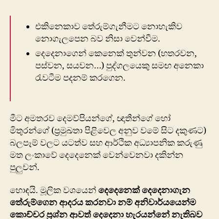
එකිනෙකාව තේරුම්ගැනීමට නොහැකිව
නොගැලපෙන බව නිසා වෙන්වීම.
දෙදෙනාගෙන් කෙනෙක් තුන්වන (හතරවන,
පස්වන, සයවන…) පුද්ගලයෙකු සමඟ අනෙකා
රැවටීම පදනම් කරගෙන.
මීට අමතරව දෙමව්පියන්ගේ, ඥාතීන්ගේ හෝ
මිතුරන්ගේ (ප්‍රමුඛතා පිළිවෙල අනුව වමේ සිට දකුණට)
බලපෑම් වලට යටත්ව සහ ආර්ථික අධ්‍යාපනික කරුණු
මත ලංකාවේ දෙදෙනෙක් වෙන්වෙනවා දකින්න
පුලුවන්.
හොඳයි. මූලික වශයෙන්
දෙදෙනෙක් දෙදෙනාගැන
තේරුම්ගෙන ආදරය කරනවා නම් අනිවාර්යයෙන්ම
කොච්චර ප්‍රශ්න ආවත් දෙදෙනා හැරයන්නේ නැතිබව