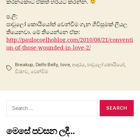
කරනකොට ඒකත් හරියට කරන්න.
ප.ලි:
පාවුලෝ කොයියෝත් වෙන්වීම ගැන ගිවිසුමක් ලියල
තියෙනවා. මේ තියෙන්නෙ ඒක:
http://paulocoelhoblog.com/2010/08/21/conventi
on-of-those-wounded-in-love-2/
Breakup
,
Delhi Belly
,
love
,
ආදරය
,
පාවුලෝ කොයියෝ
,
Tags
විරහව
,
වෙන්වීම
Search
for:
මෙසේ පවසන ලදී…