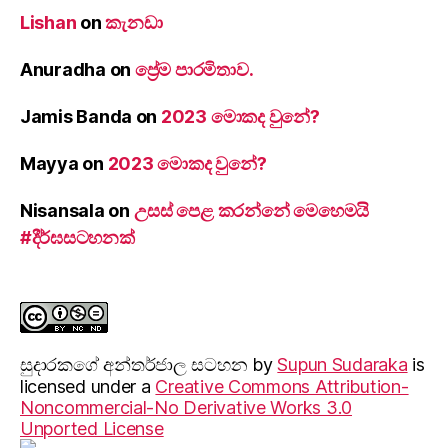
Lishan
on
කැනඩා
Anuradha
on
ප්‍රේම පාරමිතාව.
Jamis Banda
on
2023 මොකද වුනේ?
Mayya
on
2023 මොකද වුනේ?
Nisansala
on
උසස් පෙළ කරන්නේ මෙහෙමයි
#දීර්ඝසටහනක්
සුදාරක‍ගේ අන්තර්ජාල සටහන
by
Supun Sudaraka
is
licensed under a
Creative Commons Attribution-
Noncommercial-No Derivative Works 3.0
Unported License