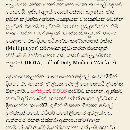
බලාගෙන ඉන්න එකත් කොහොමටත් කම්මැලි දෙයක්
නෙවෙයි. ඉතින් අලුත් දෙයක් අත්හදා බලන්න. ඒක
තමන් කැමත්ත දක්වන ‍ක්‍ෂේත්‍රයක ව්‍යාපෘතියක් වෙන්න
පුලුවන්. එහෙම නැතිනම් පීනන්න පුරුදුවෙන්න, ජිම්
එකට යන්න වගේ දෙයක් වෙන්නත් පුලුවන්. සමහර
වෙලාවට එක දිගට පරිගණක කණ්ඩායමක් එක්ක
(Multiplayer) පරිගණක ක්‍රීඩා කරන එකෙනුත්
කිසියම් මානසික සහනයක්, ශක්තියක් ලැබෙන්න
පුලුවන්. (DOTA, Call of Duty Modern Warfare)
මුවහමට තලන්න. ඔබට සමහර දේවල් ඔළුවට දිගින්
දිගටම එනවානම්, ඒ ලියන දේවල් කොහේහරි ලියන්න
ඕනෑනම්…
ෆේස්බුක්
,
ටිව්ටර්
පාවිච්චි කරන්න. ඇත්තම
කතාව අපි ගොඩක් දෙනෙක් අනිත් අයගෙ අවධානය
දිනාගන්න කැමතියි. ඉතින් හිතෙන හිතෙන දේවල්
ෆේස්බුක් එකේ, ට්විටර් එකේ ලිව්වාට අවුලක් නෑ.
ඇත්තටම ඒකත් එක්තරා ආකාරයකට (අලුත්
පරම්පරාවේ අයට) මානසික සහනයක් ලබාදෙනවා.