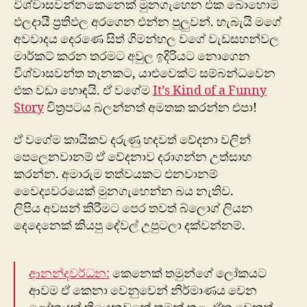
විශ්වාසවන්නකෙනෙක් මුනගැහෙන එක බොහොම
ඵලදායී ප්‍රතිඵල අරගෙන එන්න පුලුවන්. හැබැයි මගේ
අවවාදය දෙරණෙ සිත් ගිමන්හල වගේ වැඩසහන්වල
මාර්කට් කරන තරමට අවුල ඉදිරියට නොගෙන
විශ්වාසවන්ත තැනකට, යාළුවෙක්ට සම්බන්ධවෙන
එක වඩා හොඳයි. ඒ වගේම
It’s Kind of a Funny
Story
චිත්‍රපටය බලන්නත් අමතක කරන්න එපා!
ඒ වගේම කායිකව දරුණු හදවත් වේදනා වලින්
පෙලෙනවානම් ඒ වේදනාව දරාගන්න උත්සාහ
කරන්න. අමාරුම තත්වයකට එනවානම්
වෛද්‍යවරයෙක් මුනගැහෙන්න බය නැතිව.
ලිපිය අවසන් කිරීමට පෙර තවත් බ්ලොග් ලියන
දෙදෙනෙක් කියපු දේවල් උපුටලා දක්වන්නම්.
ආනන්දවර්ධන:
කෙනෙක් තමුන්ගේ ලෝකයට
ආවම ඒ කෙනා වෙනුවෙන් නිර්මාණය වෙන