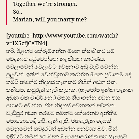
Together we’re stronger.
So..
Marian, will you marry me?
[youtube=http://www.youtube.com/watch?
v=IX5zfjCeTN4]
හරි. ඊළඟට තේරුම්ගන්න ඕනෙ ක්ෂණිකව මේ
වේදනාව අඩුවෙන්නෙ නෑ කියන කාරණය.
වෙලාවෙන් වෙලාවට වේදනාව අඩු වැඩි වෙන්න
පුලුවන්. ඉතින් වෙන්වුනාම කරන්න ඕනෙ ප්‍රධානම දේ
තමයි තමන්ට නිදහස් තැනකට ගිහින් අඬන එක.
තනියම. කවුරුත් නැති තැනක. (හැමෝම ඉන්න තැනක
අඬන එක චාටර්නෙ.) මතක තියාගන්න අඬන එක
හොඳට අඬන්න. හිත නිදහස් වෙනකන් අඬන්න.
වැඩිපුර අඬන තරමට තමන්ට තේරෙනව අන්තිම
මොහොතෙදි හරි. දැන් ඇති. මඟඇරුන දෙයක්
වෙනුවෙන් තවදුරටත් අඬන්න අනවශ්‍ය බව. මින්
ඉදිරියට තමන්ගෙ බිඳුන බලාපොරොත්තු සහ සැලසුම්