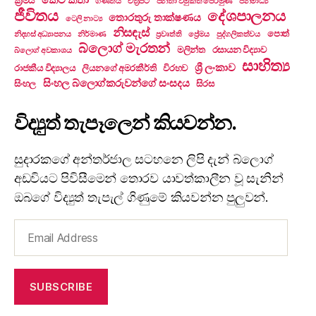
ක්‍රමය
ගණිතය
චිත්‍රපටි
ජනතා විමුක්ති පෙරමුණ
ජනමාධ්‍ය
ජීවිතය
දේශපාලනය
තොරතුරු තාක්ෂණය
ටෙලි නාට්‍ය
නිසඳැස්
පොත්
නිදහස් අධ්‍යාපනය
නිර්මාණ
ප්‍රවෘත්ති
ප්‍රේමය
පුද්ගලිකත්වය
බ්ලොග් මැරතන්
මලින්ත
රසායන විද්‍යාව
බ්ලොග් අවකාශය
සාහිත්‍ය
ශ්‍රී ලංකාව
රාජකීය විද්‍යාලය
ලියනගේ අමරකීර්ති
විරහව
සිංහල බ්ලොග්කරුවන්ගේ සංසදය
සිංහල
සිරස
විද්‍යුත් තැපෑලෙන් කියවන්න.
සුදාරකගේ අන්තර්ජාල සටහනෙ ලිපි දැන් බ්ලොග්
අඩවියට පිවිසීමෙන් තොරව යාවත්කාලීන වූ සැනින්
ඔබගේ විද්‍යුත් තැපැල් ගිණුමේ කියවන්න පුලුවන්.
Email
Address
SUBSCRIBE