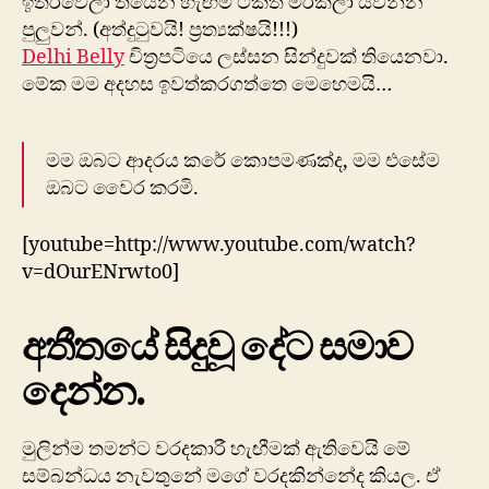
ඉතිරිවෙලා තියෙන හැඟීම් ටිකත් මිරිකලා යවන්න
පුලුවන්. (අත්දුටුවයි! ප්‍රත්‍යක්ෂයි!!!)
Delhi Belly
චිත්‍රපටියෙ ලස්සන සින්දුවක් තියෙනවා.
මේක මම අදහස ඉවත්කරගත්තෙ මෙහෙමයි…
මම ඔබට ආදරය කරේ කොපමණක්ද, මම එසේම
ඔබට වෛර කරමි.
[youtube=http://www.youtube.com/watch?
v=dOurENrwto0]
අතීතයේ සිදුවූ දේට සමාව
දෙන්න.
මුලින්ම තමන්ට වරදකාරී හැඟීමක් ඇතිවෙයි මේ
සම්බන්ධය නැවතුනේ මගේ වරදකින්නේද කියල. ඒ