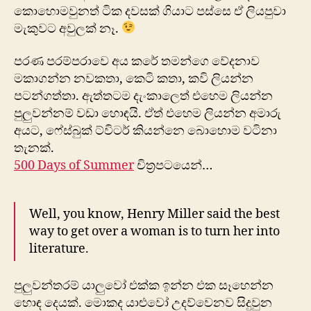
කොහොමවුනත් ටික දවසක් ගියාට පස්සෙ ඒ ලියපුවා
මැකුවට අවුලක් නෑ.
පරණ පරම්පරාවෙ අය කරේ තමන්ගෙ වේදනාව
මකාගන්න නවකතා, කෙටි කතා, කවි ලියන්න
පටන්ගත්තා. ඇත්තටම දැංකාලෙත් එහෙම ලියන්න
පුලුවන්නම් වඩා හොඳයි. ඒත් එහෙම ලියන්න අමාරු
අයට, ෆේස්බුක් ට්විටර් කියන්නෙ බොහොම වටිනා
තැනක්.
500 Days of Summer
චිත්‍රපටයෙන්…
Well, you know, Henry Miller said the best
way to get over a woman is to turn her into
literature.
පුලුවන්තරම් යාලුවෝ එක්ක ඉන්න එක සෑහෙන්න
හොඳ දෙයක්. මොකද යාළුවෝ උදව්වෙනව සිදුවුන