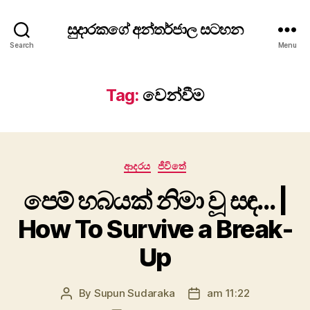
සුදාරකගේ අන්තර්ජාල සටහන
Search
Menu
Tag:
වෙන්වීම
Categories
ආදරය
ජීවිතේ
පෙම් හබයක් නිමා වූ සඳ… |
How To Survive a Break-
Up
By
Supun Sudaraka
am 11:22
Post
Post
author
date