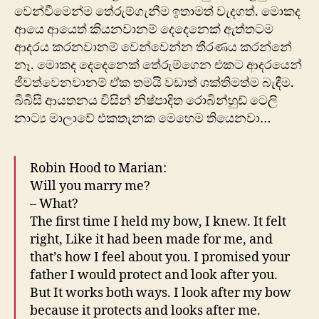
වෙන්වීමෙන්ම තේරුම්ගැනීම ඉතාමත් වැදගත්. මොකද
ආයෙ ආයෙත් කියනවානම් දෙදෙනෙක් ඇත්තටම
ආදරය කරනවානම් වෙන්වෙන්න තීරණය කරන්නේ
නෑ. මොකද දෙදෙනෙක් තේරුම්ගෙන එකට ආදරයෙන්
ජීවත්වෙනවානම් ඒක තමයි වඩාත් ශක්තිමත්ම බැඳීම.
බීබීසි ආයතනය විසින් නිෂ්පාදිත රොබින්හුඩ් ටෙලි
නාට්‍ය මාලාවේ එකතැනක මෙහෙම තියෙනවා…
Robin Hood to Marian:
Will you marry me?
– What?
The first time I held my bow, I knew. It felt
right, Like it had been made for me, and
that’s how I feel about you. I promised your
father I would protect and look after you.
But It works both ways. I look after my bow
because it protects and looks after me.