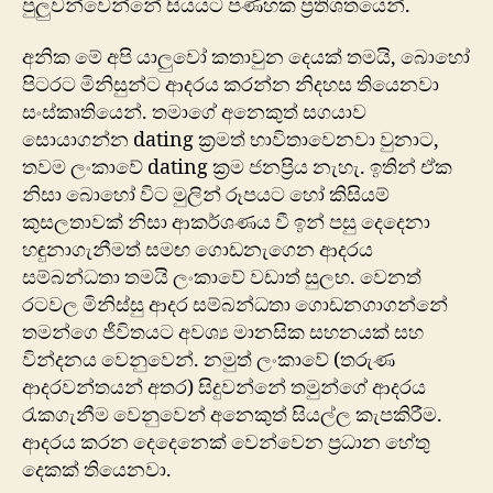
පුලුවන්වෙන්නේ සියයට පණහක ප්‍රතිශතයෙන්.
අනික මේ අපි යාලුවෝ කතාවුන දෙයක් තමයි, බොහෝ
පිටරට මිනිසුන්ට ආදරය කරන්න නිදහස තියෙනවා
සංස්කෘතියෙන්. තමාගේ අනෙකුත් සගයාව
සොයාගන්න dating ක්‍රමත් භාවිතාවෙනවා වුනාට,
තවම ලංකාවේ dating ක්‍රම ජනප්‍රිය නැහැ. ඉතින් ඒක
නිසා බොහෝ විට මුලින් රූපයට හෝ කිසියම්
කුසලතාවක් නිසා ආකර්ශණය වී ඉන් පසු දෙදෙනා
හඳුනාගැනීමත් සමඟ ගොඩනැගෙන ආදරය
සම්බන්ධතා තමයි ලංකාවේ වඩාත් සුලභ. වෙනත්
රටවල මිනිස්සු ආදර සම්බන්ධතා ගොඩනගාගන්නේ
තමන්ගෙ ජීවිතයට අවශ්‍ය මානසික සහනයක් සහ
වින්දනය වෙනුවෙන්. නමුත් ලංකාවේ (තරුණ
ආදරවන්තයන් අතර) සිදුවන්නේ තමුන්ගේ ආදරය
රැකගැනීම වෙනුවෙන් අනෙකුත් සියල්ල කැපකිරීම.
ආදරය කරන දෙදෙනෙක් වෙන්වෙන ප්‍රධාන හේතු
දෙකක් තියෙනවා.