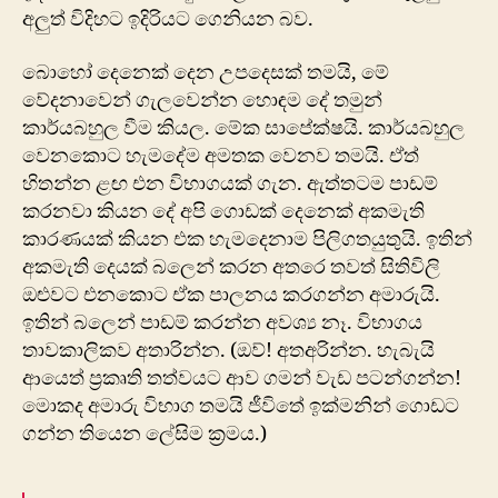
අලුත් විදිහට ඉදිරියට ගෙනියන බව.
බොහෝ දෙනෙක් දෙන උපදෙසක් තමයි, මේ
වේදනාවෙන් ගැලවෙන්න හොඳම දේ තමුන්
කාර්යබහුල වීම කියල. මේක සාපේක්ෂයි. කාර්යබහුල
වෙනකොට හැමදේම අමතක වෙනව තමයි. ඒත්
හිතන්න ළඟ එන විභාගයක් ගැන. ඇත්තටම පාඩම්
කරනවා කියන දේ අපි ගොඩක් දෙනෙක් අකමැති
කාරණයක් කියන එක හැමදෙනාම පිලිගතයුතුයි. ඉතින්
අකමැති දෙයක් බලෙන් කරන අතරෙ තවත් සිතිවිලි
ඔළුවට එනකොට ඒක පාලනය කරගන්න අමාරුයි.
ඉතින් බලෙන් පාඩම් කරන්න අවශ්‍ය නෑ. විභාගය
තාවකාලිකව අතාරින්න. (ඔව්! අතඅරින්න. හැබැයි
ආයෙත් ප්‍රකෘති තත්වයට ආව ගමන් වැඩ පටන්ගන්න!
මොකද අමාරු විභාග තමයි ජීවිතේ ඉක්මනින් ගොඩට
ගන්න තියෙන ලේසිම ක්‍රමය.)