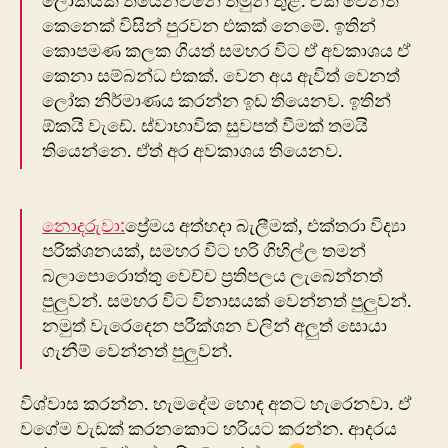
ලෝකයක් තියෙනවනේ තමුන් තුළ. ඒක වෙනත්
කෙනෙක් විසින් පුරවන එකක් නෙමේ. ඉතින්
කොපමණ කලක ගියත් සමහර විට ඒ අවකාශය ඒ
කෙනා සම්බන්ධ එකක්. වෙන අය ඇවිත් වෙනත්
ලෝක නිර්මාණය කරන්න ඉඩ තියෙනව. ඉතින්
ඕකයි වැඩේ. ස්වාභාවික සුවපත් වීමක් තමයි
තියෙන්නෙ. ඒත් අර අවකාශය තියෙනව.
නොදරුවා:
ප්‍රේමය අත්හදා බැලීමක්, එක්තරා විද්‍යා
පරික්ශනයක්, සමහර විට හරි ගිහිල්ල තමන්
බලාපොරොත්තු වෙච්ච ප්‍රතිපලය ලැබෙන්නත්
පුලුවන්. සමහර විට විනාසයක් වෙන්නත් පුලුවන්.
නමුත් වැරෙදෙන පරීක්ශන වලින් අලුත් සොයා
ගැනීම් වෙන්නත් පුලුවන්.
විශ්වාස කරන්න. හැමදේම හොඳ අතට හැරෙනවා. ඒ
වගේම වැඩක් කරනකොට හරියට කරන්න. ආදරය