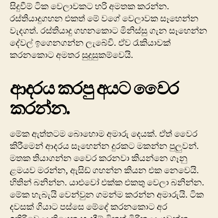
සිදුවීම් ටික වෙලාවකට හරි අමතක කරන්න.
රස්තියාදුගහන එකත් මේ වගේ වෙලාවක සෑහෙන්න
වැදගත්. රස්තියාදු ගහනකොට මිනිස්සු ගැන සෑහෙන්න
දේවල් ඉගෙනගන්න ලැබේවි. ඒව රැකියාවක්
කරනකොට අමතර සුදුසුකම්වෙයි.
ආදරය කරපු අයට වෛර
කරන්න.
මේක ඇත්තටම බොහොම අමාරු දෙයක්. ඒත් වෛර
කිරීමෙන් ආදරය සෑහෙන්න දුරකට මකන්න පුලුවන්.
මතක තියාගන්න වෛර කරනවා කියන්නෙ ගෑනු
ළමයව මරන්න, ඇසිඩ් ගහන්න කියන එක නෙවෙයි.
හිතින් බනින්න. යාළුවෝ එක්ක එකතු වෙලා බනින්න.
මේක හැබැයි වෙන්වුන ගමන්ම කරන්න අමාරුයි. ටික
දවසක් ගියාට පස්සෙ මේදේ කරනකොට අර