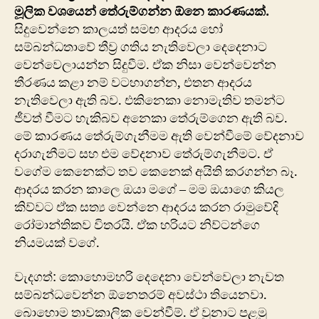
මූලික වශයෙන් තේරුම්ගන්න ඕනෙ කාරණයක්.
සිදුවෙන්නෙ කාලයත් සමඟ ආදරය හෝ
සම්බන්ධතාවේ තීව්‍ර ගතිය නැතිවෙලා දෙදෙනාට
වෙන්වෙලායන්න සිදුවීම. ඒක නිසා වෙන්වෙන්න
තීරණය කළා නම් වටහාගන්න, එතන ආදරය
නැතිවෙලා ඇති බව. එකිනෙකා නොමැතිව තමන්ට
ජීවත් වීමට හැකිබව අනෙකා තේරුම්ගෙන ඇති බව.
මේ කාරණය තේරුම්ගැනීමම ඇති වෙන්වීමේ වේදනාව
දරාගැනීමට සහ එම වේදනාව තේරුම්ගැනීමට. ඒ
වගේම කෙනෙක්ට තව කෙනෙක් අයිති කරගන්න බෑ.
ආදරය කරන කාලෙ ඔයා මගේ – මම ඔයාගෙ කියල
කිව්වට ඒක සත්‍ය වෙන්නෙ ආදරය කරන රාමුවේදි
රෝමාන්තිකව විතරයි. ඒක හරියට නිව්ටන්ගෙ
නියමයක් වගේ.
වැදගත්: කොහොමහරි දෙදෙනා වෙන්වෙලා නැවත
සම්බන්ධවෙන්න ඕනෙතරම් අවස්ථා තියෙනවා.
බොහොම තාවකාලික වෙන්වීම්. ඒ වුනාට පළමු