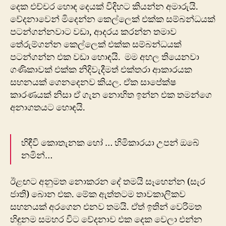
දෙක එච්චර හොඳ දෙයක් විදිහට කියන්න අමාරුයි.
වේදනාවෙන් මිදෙන්න කෙල්ලෙක් එක්ක සම්බන්ධයක්
පටන්ගන්නවාට වඩා, ආදරය කරන්න තමාව
තේරුම්ගන්න කෙල්ලෙක් එක්ක සම්බන්ධයක්
පටන්ගන්න එක වඩා හොඳයි. මම අහල තියෙනවා
ගණිකාවක් එක්ක නිදිවැදීමත් එක්තරා ආකාරයක
සහනයක් ගෙනදෙනව කියල. ඒක සාපේක්ෂ
කාරණයක් නිසා ඒ ගැන නොහිත ඉන්න එක තමන්ගෙ
අනාගතයට හොඳයි.
හිඳීවි කොතැනක හෝ … හිමිකාරයා උපන් ඔබේ
නමින්…
ඊළඟට අනුමත නොකරන දේ තමයි සෑහෙන්න (සැර
ජාති) බොන එක. මේක ඇත්තටම තාවකාලිකව
සහනයක් අරගෙන එනව තමයි. ඒත් ඉතින් වෙරිමත
හිඳුනම සමහර විට වේදනාව එක දෙක වෙලා එන්න