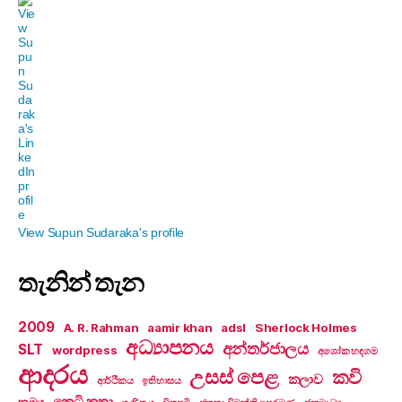
View Supun Sudaraka's profile
තැනින් තැන
2009
A. R. Rahman
aamir khan
adsl
Sherlock Holmes
අධ්‍යාපනය
අන්තර්ජාලය
SLT
wordpress
අශෝක හඳගම
ආදරය
උසස් පෙළ
කවි
කලාව
ආර්ථිකය
ඉතිහාසය
කෙටි කතා