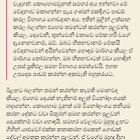
වැදගත්: කොහොමවුනත් සමහර අය ඉන්නවා මේ
වේදනාව මකාගන්න පැය ගණන් එකදිගට පාඩම්
කරල විභාගය ගොඩදාන අය. ඉතින් මුලින් උත්සාහ
කරල බලන්න එහෙම තමන්ටත් කරන්න පුලුවන්ද
කියල. දෙවෙනි, තුන්වෙනි වතාවෙ මේක හරි වගේ
දැනෙනවනම්, ඔව්. ඔබට හිතනවානම් මේකයි
වේදනාවෙන් අයින්වෙන්න හොඳම මාර්ගය කියල ඒ
මාර්ගය තෝරගන්න. ඔබ හිතනවාටත් වඩා හොඳින්
උසස් ප්‍රතිඵල සමඟ විභාගය සමත්වෙයි. ඉහත
උපදෙස පාඩම් කරන්න අකමැති බහුතරයට.
ඊළඟට බලන්න තමන් කරන්න කැමති මොනවද
කියල. එහෙම දෙයක් නැතිනම් අලුත් විනෝදාංශයක්
හදාගන්න. කොහොම වුනත් මේ විනෝදාංශය තනියම
කරන දේකට වඩා මිතුරන් සමඟ කරන්න පුලුවන්
දෙයක්නම් වඩා හොඳයි. සමහර වෙලාවට මුහුද ළඟට
ගිහින් යාළුවෝ එක්ක කතාකරන එකෙන් ගොඩක්
දේවල් අමතක කරන්න පුලුවන්. ඒ වගේම මුහුද දිහා