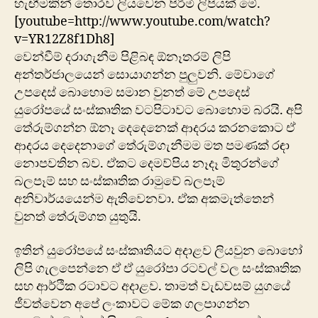
හැඟීමකින් තොරව ලියවෙන පිරිමි ලිපියක් මේ.
[youtube=http://www.youtube.com/watch?
v=YR12Z8f1Dh8]
වෙන්වීම් දරාගැනීම පිළිබඳ ඕනෑතරම් ලිපි
අන්තර්ජාලයෙන් සොයාගන්න පුලුවනි. මේවාගේ
උපදෙස් බොහොම සමාන වුනත් මේ උපදෙස්
යුරෝපයේ සංස්කෘතික වටපිටාවට බොහොම බරයි. අපි
තේරුම්ගන්න ඕනෑ දෙදෙනෙක් ආදරය කරනකොට ඒ
ආදරය දෙදෙනාගේ තේරුම්ගැනීමම මත පමණක් රඳා
නොපවතින බව. ඒකට දෙමව්පිය නෑදෑ මිතුරන්ගේ
බලපෑම් සහ සංස්කෘතික රාමුවේ බලපෑම්
අනිවාර්යයෙන්ම ඇතිවෙනවා. ඒක අකමැත්තෙන්
වුනත් තේරුම්ගත යුතුයි.
ඉතින් යුරෝපයේ සංස්කෘතියට අදාළව ලියවුන බොහෝ
ලිපි ගැලපෙන්නෙ ඒ ඒ යුරෝපා රටවල් වල සංස්කෘතික
සහ ආර්ථික රටාවට අදාළව. තාමත් වැඩවසම් යුගයේ
ජීවත්වෙන අපේ ලංකාවට මේක ගලපාගන්න