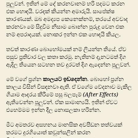
පුලුවන්. ඉතින් මේ දේ කරනවානම් හරි පදමට කරන
එක හොඳයි. වරදක් කියන්න අමාරුයි. සාපේක්ෂ
කාරණයක්. ඔබ අමද්‍යප කෙනෙක්නම්, තරයේ අවවාද
කරනවා මේ සිදුවීම නිසාම බොන්න පුරුදු වෙන එක
නම් අපරාදයක්. නොකර ඉන්න එක හොඳයි කියල.
තවත් කාරණා බොහෝමයක් නම් ලියන්න තියේ. ඒව
පසුව ප්‍රතිචාර වල කතා කරමු. නැතිනම් දැනටමත් දිග
ඇදිල තියෙන සටහන තව දුරටත් දිග ඇදෙන්න පුලුවන්.
මේ වගේ ප්‍රශ්න
කාලයට ඉඩදෙන්න
. බොහෝ ප්‍රශ්න
කාලය විසින් විසඳනවා ඇති. ඒ වගේම වේදනාව මැකිල
ගියාම ආදරය කිරීමේ පසු බලපෑම්
(After Effects)
ඇතිවෙන්න පුලුවන්. ඒක සාමාන්‍යයි. ඉතින් ඒවට
එහෙම්මම ඉන්න දීල නොසලකා හරින්න.
මීට අමතරව අසහනය මානසික අවපීඩන තත්වයක්
තරමට දුරගියොත් කවුන්සලින් කරන