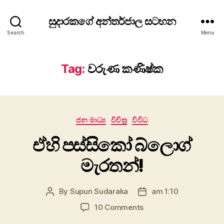
සුදාරකගේ අන්තර්ජාල සටහන
Search
Menu
Tag:
වරුණ කණිෂ්ක
Categories
ජන මාධ්‍ය
විචිත්‍ර
විවිධ
ඒහි පස්සිකෝ බ්ලොග්
මැරතන්!
By
Supun Sudaraka
am 1:10
Post
Post
author
date
on
10 Comments
ඒහි