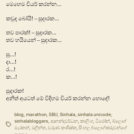
මෙහෙම චියර් කරන්න…
කවුද බෝයි! – සුදාරක…
තව පාරක්! – සුදාරක…
තව හයියෙන් – සුදාරක…
සු…!
දා…!
ර…!
ක…!
සුදාරක!
අනිත් අයටත් මේ විදිහම චියර් කරන්න හොඳේ!
blog
,
marathon
,
SBU
,
Sinhala
,
sinhala unicode
,
sinhalabloggers
,
ආනන්දවර්ධන
,
කාලිංග
,
ටිරෝන්
,
බ්ලොග්
Tags
මැරතන්
,
මලින්ත
,
වරුණ කණිෂ්ක
,
සිංහල බ්ලොග්කරුවන්ගේ