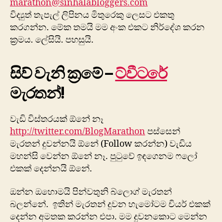
marathon@sinhalabloggers.com
විද්‍යුත් තැපැල් ලිපිනය මිතුරෙකු ලෙසට එකතු
කරගන්න. මේක තමයි මම අංක එකට නිර්දේශ කරන
ක්‍රමය. ලේසියි. පහසුයි.
සිව් වැනි ක්‍රමේ –
ට්වී‍ටරේ
මැරතන්!
වැඩි විස්තරයක් ඕනේ නෑ
http://twitter.com/BlogMarathon
පස්සෙන්
මැරතන් දුවන්නයි ඕනේ (Follow කරන්න) වැඩිය
මහන්සි වෙන්න ඕනේ නෑ. පුටුවේ ඉඳගෙනම ෆලෝ
එකක් දෙන්නයි ඕනේ.
ඔන්න ඔහොමයි පින්වතුනි බ්ලොග් මැරතන්
බලන්නේ. ඉතින් මැරතන් දුවන හැමෝටම චියර් එකක්
දෙන්න අමතක කරන්න එපා. මම දුවනකොට මෙන්න