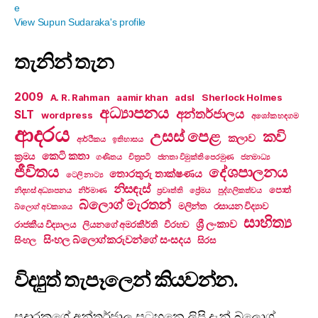
View Supun Sudaraka's profile
තැනින් තැන
2009
A. R. Rahman
aamir khan
adsl
Sherlock Holmes
අධ්‍යාපනය
අන්තර්ජාලය
SLT
wordpress
අශෝක හඳගම
ආදරය
උසස් පෙළ
කවි
කලාව
ආර්ථිකය
ඉතිහාසය
කෙටි කතා
ක්‍රමය
ගණිතය
චිත්‍රපටි
ජනතා විමුක්ති පෙරමුණ
ජනමාධ්‍ය
ජීවිතය
දේශපාලනය
තොරතුරු තාක්ෂණය
ටෙලි නාට්‍ය
නිසඳැස්
පොත්
නිදහස් අධ්‍යාපනය
නිර්මාණ
ප්‍රවෘත්ති
ප්‍රේමය
පුද්ගලිකත්වය
බ්ලොග් මැරතන්
මලින්ත
රසායන විද්‍යාව
බ්ලොග් අවකාශය
සාහිත්‍ය
ශ්‍රී ලංකාව
රාජකීය විද්‍යාලය
ලියනගේ අමරකීර්ති
විරහව
සිංහල බ්ලොග්කරුවන්ගේ සංසදය
සිංහල
සිරස
විද්‍යුත් තැපෑලෙන් කියවන්න.
සුදාරකගේ අන්තර්ජාල සටහනෙ ලිපි දැන් බ්ලොග්