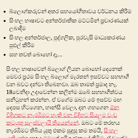
බ්ලොග්කරුවන් අතර සහයෝගීතාවය වර්ධනය කිරීම
සිංහල භාෂාවට අන්තර්ජාතික මට්ටමින් ප්‍රචාරණයක්
ලබාදීම
සිංහල අන්තර්ජාල, පුද්ගලික, පුරවැසි මාධ්‍යකරණය
පුළුල් කිරීම
සහ තවත් බොහෝ දෑ…
සිංහල භාෂාවෙන් බ්ලොග් ලියන බොහෝ දෙනෙක්
මෙවර ප්‍රථම සිංහල බ්ලොග් මැරතන් ඉසව්වට සහභාගී
වන බවට දන්වා තිබෙනවා. ඔබ තාමත් ප්‍රමාද නෑ.
18වෙනිදා උදාවෙන්න කලින්ම ඔබේ සහභාගීත්වය
සනිටුහන් කරන්න. ඒ වගේම ඔබට මේ ඉසව්ව මඟ‍
දෙපස හිටගෙන, හාන්සි වෙලා, දන ගහගෙන
ඕන
විදිහකට නැරඹීමට හැකි වන විදිහට සියලුම වැඩ
කටයුතු සලස්වලායි තියෙන්නේ
. ඔබට මේ තරඟය
නැරඹීමට තිබිය යුතු එකම සුදුසු කම තමයි,
සිංහල