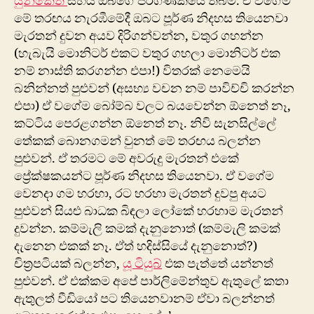
යුනිකේත
සහය ඔබගේ පරිගණකයේ තිබීම. ඒ වගේම
මේ තරඟය නැරඹීමේදී ඔබට පූර්ණ නිදහස තියෙනවා
මැරතන් දුවන අයව දිරිගන්වන්න, වතුර ගහන්න
(හැබැයි මොනිටර් එකට වතුර ගහලා මොනිටර් එක
නම් නාස්ති කරගන්න එපා!) විතරක් නෙමෙයි
බනින්නත් පුළුවන් (අසභ්‍ය වචන නම් පාවිච්චි කරන්න
එපා) ඒ වගේම බෝම්බ වලට බයවෙන්න ඕනෙත් නෑ,
කට්ටිය පෙරළගන්න ඕනෙත් නෑ. නිවි සැනසිල්ලේ
තේකක් බොනගමන් වුනත් මේ තරඟය බලන්න
පුළුවන්. ඒ තරමට මේ අවරුදු මැරතන් එකේ
ප්‍රේක්ෂකයන්ට පූර්ණ නිදහස තියෙනවා. ඒ වගේම
වෙනදා ගම හරහා, රට හරහා මැරතන් දුවපු අයට
පුළුවන් සියළු බාධක බිඳලා ලෝකේ හරහාම මැරතන්
දුවන්න. කම්මැලි කමක් දැනු‍නොත් (කම්මැලි කමක්
දැනෙන එකක් නෑ. ඒත් හදිස්සියේ දැනුනොත්?)
චිත්‍රපටියක් බලන්න,
යූ ටියුබ්
එක පැත්තේ යන්නත්
පුළුවන්. ඒ එක්කම අපේ පාර්ලිමේන්තුව ඇතුලේ කතා
ඇතුලත් වීඩියෝ පට තියෙනවානම් ඒවා බලන්නත්