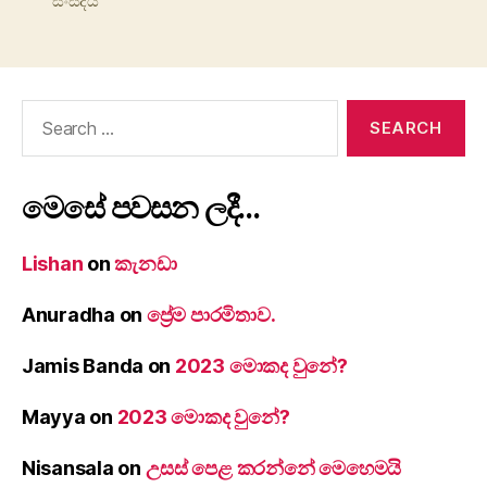
සංසදය
Search
for:
මෙසේ පවසන ලදී…
Lishan
on
කැනඩා
Anuradha
on
ප්‍රේම පාරමිතාව.
Jamis Banda
on
2023 මොකද වුනේ?
Mayya
on
2023 මොකද වුනේ?
Nisansala
on
උසස් පෙළ කරන්නේ මෙහෙමයි