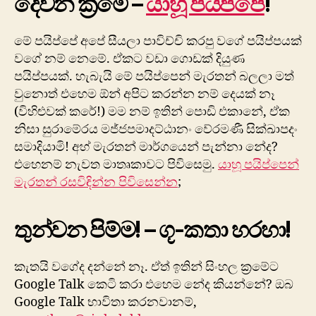
දෙවන ක්‍රමේ –
යාහූ පයිප්පේ
!
මේ පයිප්පේ අපේ සීයලා පාවිච්චි කරපු වගේ පයිප්පයක්
වගේ නම් නෙමේ. ඒකට වඩා ගොඩක් දියුණ
පයිප්පයක්. හැබැයි මේ පයිප්පෙන් මැරතන් බලලා මත්
වුනොත් එහෙම ඕන් අපිට කරන්න නම් දෙයක් නෑ
(විහිළුවක් කරේ!) මම නම් ඉතින් පොඩි එක‍ානේ, ඒක
නිසා සුරාමේරය මජ්ජපමාදට්ඨානං වේරමණී සික්ඛාපදං
සමාදියාමි! අහ් මැරතන් මාර්ගයෙන් පැන්නා නේද?
එහෙනම් නැවත මාතෘකාවට පිවිසෙමු.
යාහූ පයිප්පෙන්
මැරතන් රසවිඳින්න පිවිසෙන්න
;
තුන්වන පිම්ම! – ගූ-කතා හරහා!
කැතයි වගේද දන්නේ නෑ. ඒත් ඉතින් සිංහල ක්‍රමේට
Google Talk කෙටි කරා එහෙම නේද කියන්නේ? ඔබ
Google Talk භාවිතා කරනවානම්,