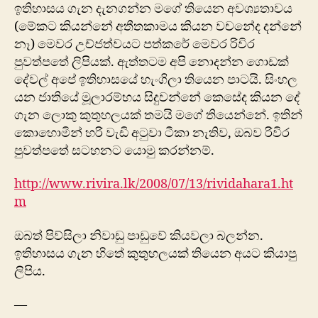
ඉතිහාසය ගැන දැනගන්න මගේ තියෙන අවශ්‍යතාවය
(මේකට කියන්නේ අතීතකාමය කියන වචනේද දන්නේ
නෑ) මෙවර උච්ජත්වයට පත්කරේ මෙවර රිවිර
පුවත්පතේ ලිපියක්. ඇත්තටම අපි ‍නොදන්න ගොඩක්
දේවල් අපේ ඉතිහාසයේ හැංගිලා තියෙන පාටයි. සිංහල
යන ජාතියේ මූලාරම්භය සිදුවන්නේ කෙසේද කියන දේ
ගැන ලොකු කුතුහලයක් තමයි මගේ තියෙන්නේ. ඉතින්
කොහොමින් හරි වැඩි අටුවා ටීකා නැතිව, ඔබව රිවිර
පුවත්පතේ සටහනට යොමු කරන්නම්.
http://www.rivira.lk/2008/07/13/rividahara1.ht
m
ඔබත් පිව්සි‍ලා නිවාඩු පාඩුවේ කියවලා බලන්න.
ඉතිහාසය ගැන හිතේ කුතුහලයක් තියෙන අයට කියාපු
ලිපිය.
—