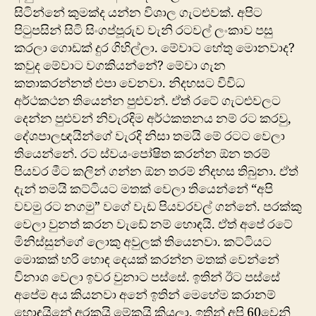
සිටින්නේ කුමක්ද යන්න විශාල ගැටළුවක්. අපිට
පිටුපසින් සිටි සිංගප්පූරුව වැනි රටවල් ලංකාව පසු
කරලා ගොඩක් දුර ගිහිල්ලා. මේවාට හේතු මොනවාද?
කවුද මේවාට වගකියන්නේ? මේවා ගැන
කතාකරන්නත් එපා වෙනවා. නිදහසට විවිධ
අර්ථකථන තියෙන්න පුළුවන්. ඒත් රටේ ගැටළුවලට
දෙන්න පුළුවන් නිවැරදිම අර්ථකතනය නම් රට කරවු,
දේශපාලඥයින්ගේ වැරදි නිසා තමයි මේ රටට වෙලා
තියෙන්නේ. රට ස්වයංපෝෂිත කරන්න ඕන තරම්
පියවර මීට කලින් ගන්න ඕන තරම් නිදහස තිබුනා. ඒත්
දැන් තමයි කට්ටියට මතක් වෙලා තියෙන්නේ “අපි
වවමු රට නගමු” වගේ වැඩ පියවරවල් ‍ගන්නේ. පරක්කු
වෙලා වුනත් කරන වැඩේ නම් හොඳයි. ඒත් අපේ රටේ
මිනිස්සුන්ගේ ලොකු අවුලක් තියෙනවා. කට්ටියට
මොකක් හරි හොඳ දෙයක් කරන්න මතක් වෙන්නේ
විනාශ වෙලා ඉවර වුනාට පස්සේ. ඉතින් ඊට පස්සේ
අපේම අය කියනවා අනේ ඉතින් මෙහේම කරානම්
හොඳයිනේ අරකයි මේකයි කියලා. ඉතින් අපි 60වෙනි