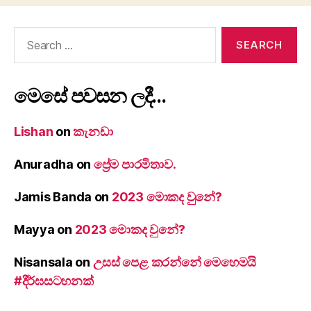
Search
for:
මෙසේ පවසන ලදී…
Lishan
on
කැනඩා
Anuradha
on
ප්‍රේම පාරමිතාව.
Jamis Banda
on
2023 මොකද වුනේ?
Mayya
on
2023 මොකද වුනේ?
Nisansala
on
උසස් පෙළ කරන්නේ මෙහෙමයි
#දීර්ඝසටහනක්