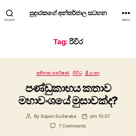
සුදාරකගේ අන්තර්ජාල සටහන
Search
Menu
Tag:
රිවිර
Categories
ඉතිහාස ගවේෂණ
විවිධ
ශ්‍රී ලංකා
පණ්ඩුකාභය කතාව
මහාවංශයේ මුසාවක්ද?
By
Supun Sudaraka
pm 10:07
Post
Post
author
date
on
7 Comments
පණ්ඩුකාභය