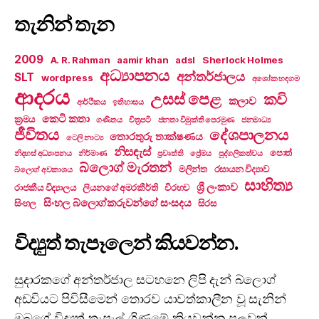
තැනින් තැන
2009
A. R. Rahman
aamir khan
adsl
Sherlock Holmes
අධ්‍යාපනය
අන්තර්ජාලය
SLT
wordpress
අශෝක හඳගම
ආදරය
උසස් පෙළ
කවි
කලාව
ආර්ථිකය
ඉතිහාසය
කෙටි කතා
ක්‍රමය
ගණිතය
චිත්‍රපටි
ජනතා විමුක්ති පෙරමුණ
ජනමාධ්‍ය
ජීවිතය
දේශපාලනය
තොරතුරු තාක්ෂණය
ටෙලි නාට්‍ය
නිසඳැස්
පොත්
නිදහස් අධ්‍යාපනය
නිර්මාණ
ප්‍රවෘත්ති
ප්‍රේමය
පුද්ගලිකත්වය
බ්ලොග් මැරතන්
මලින්ත
රසායන විද්‍යාව
බ්ලොග් අවකාශය
සාහිත්‍ය
ශ්‍රී ලංකාව
රාජකීය විද්‍යාලය
ලියනගේ අමරකීර්ති
විරහව
සිංහල බ්ලොග්කරුවන්ගේ සංසදය
සිංහල
සිරස
විද්‍යුත් තැපෑලෙන් කියවන්න.
සුදාරකගේ අන්තර්ජාල සටහනෙ ලිපි දැන් බ්ලොග්
අඩවියට පිවිසීමෙන් තොරව යාවත්කාලීන වූ සැනින්
ඔබගේ විද්‍යුත් තැපැල් ගිණුමේ කියවන්න පුලුවන්.