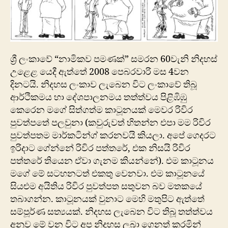
ශ්‍රී ලංකාවේ “නාමිකව පමණක්” සමරන 60වැනි නිදහස්
උළෙළ යෙදී ඇත්තේ 2008 පෙබරවාරි මස 4වන
දිනටයි. නිදහස ලංකාව ලැබෙන විට ලංකාවේ තිබූ
ආර්ථිකමය හා දේශපාලනමය තත්ත්වය පිළිඹිඹු
කෙරෙන මගේ සිත්ගත්ම කාටූනයක් මෙවර රිවිර
පුවත්පතේ පලවුනා (කවුරුවත් හිතන්න එපා මම රිවිර
පුවත්පතම මාර්කටින්ග් කරනවයි කියලා. අපේ ගෙදරට
ඉරිදාට ගේන්නේ රිවිර පත්තරේ, එක නිසයි රිවිර
පත්තරේ තියෙන ඒවා ගැනම කියන්නේ). එම කාටූනය
මගේ මේ සටහනටත් එකතු‍ වෙනවා. එම කාටූනයේ
සියළුම අයිතිය රිවිර පුවත්පත සතුවන බව මතකයේ
තබාගන්න.‍ කාටූනයක් වුනාට මෙහි මතුපිට ඇත්තේ
සම්පූර්ණ සත්‍යයක්. නිදහස ලැබෙන විට තිබූ තත්ත්වය
අනුව මේ වන විට අප නිදහස ලබා‍ ගෙනත් කරමින්