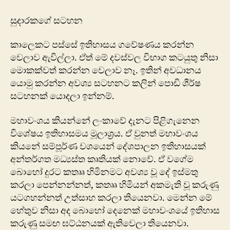
කතාව
මහාවංශයේ
සුදාරකගේ සටහන
මුසාවක්ද?
කාලෙකට පස්සේ ඉතිහාසය ගවේෂණය කරන්න
වෙලාව ඇවිල්ලා. ඒත් මේ දවස්වල විභාග කටයුතු නිසා
මොකක්වත් කරන්න වෙලාව නෑ. ඉතින් අවධානය
යොමු කරන්න අවශ්‍ය සටහනට කලින් පොඩි ශීර්ෂ
සටහනක් යොදලා ඉන්නම්.
මහාවංශය කියන්නේ ලංකාවේ දැනට පිළිගැනෙන
විශේෂය ඉතිහාසමය මූලාශ්‍රය. ඒ වුනත් මහාවංශය
කියනේ සම්පූර්ණ වශයෙන් දේශපාලන ඉතිහාසයක්
අන්තර්ගත මධ්‍යස්ත කෘතියක් නොවේ. ඒ වගේම
බොහෝ දුරට කතෲ හිමිනමට අවශ්‍ය වූ දේ ඉස්මතු
කරලා පෙන්නන්නත්, කතෲ හිමියන් අකමැති වූ කරුණු
යටගහන්නත් උත්සාහ කරලා තියෙනවා. මෙන්න මේ
හේතුව නිසා අද බොහෝ දෙනෙක් මහාවංශයේ ඉතිහාස
කරුණු සමඟ ඝට්ඨනයක් ඇතිවෙලා තියෙනවා.