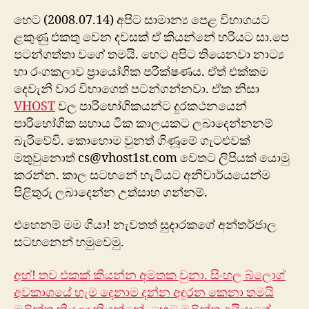
හෙට (2008.07.14) අපිට සාමාන්‍ය පෙළ විභාගයට
ළකුණු එකතු වෙන දවසක් ඒ කියන්නේ හරියට සා.පෙ
පටන්ගත්තා වගේ තමයි. හෙට අපිට තියෙනවා නාට්‍ය
හා රංගකලාව ප්‍රායෝගික පරීක්ෂණය. ඒත් එක්කම
දෙවැනි වාර විභාගෙත් පටන්ගන්නවා. ඒක නිසා
VHOST
වල පාරිභෝගිකයන්ට දුරකථනයෙන්
පාරිභෝගික සහාය ටික කාලයකට ලබාදෙන්නනම්
බැරිවේවි. කොහොම වුනත් ගිණූමේ ගැටළුවක්
මතුවුනොත් cs@vhost1st.com වෙතට ලිපියක් යොමු
කරන්න. කාල සටහනේ හැටියට අනිවාර්යයෙන්ම
පිළිතුරු ලබාදෙන්න උත්සාහ ගන්නම්.
එහෙනම් මම ගියා! නැවතත් සුදාරකගේ අන්තර්ජාල
සටහනෙන් හමුවෙමු.
අහ්! තව එකක් කියන්න අමතක වුනා. සිංහල බ්ලොග්
අවකාශයේ හැම දෙනාම දන්න අඳුරන කෙනා තමයි