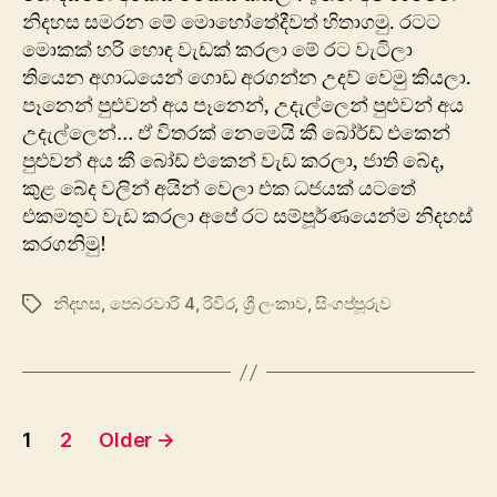
නිදහස සමරන මේ මොහෝතේදීවත් හිතාගමු. රටට
මොකක් හරි ‍හොඳ වැඩක් කරලා මේ රට වැටිලා
තියෙන අගාධයෙන් ගොඩ අරගන්න උදව් වෙමු කියලා.
පෑනෙන් පුළුවන් අය පෑනෙන්, උදැල්ලෙන් පුළුවන් අය
උදැල්ලෙන්… ඒ විතරක් නෙමෙයි කී බෝර්ඩ් එකෙන්
පුළුවන් අය කී බෝඩ් එකෙන් වැඩ කරලා, ජාති බේද,
කුළ බේද වලින් අයින් වෙලා එක ධජයක් යටතේ
එකමතුව වැඩ කරලා අපේ රට සම්පූර්ණයෙන්ම නිදහස්
කරගනිමු!
නිදහස
,
පෙබරවාරි 4
,
රිවිර
,
ශ්‍රී ලංකාව
,
සිංගප්පූරුව
Tags
Posts
1
2
Older
→
pagination