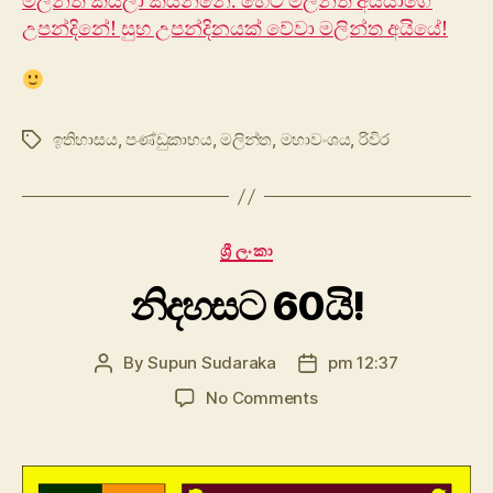
මලින්ත කියලා කියන්නේ. හෙට මලින්ත අයියාගේ
උපන්දිනේ! සුභ උපන්දිනයක් වේවා මලින්ත අයියේ!
ඉතිහාසය
,
පණ්ඩුකාභය
,
මලින්ත
,
මහාවංශය
,
රිවිර
Tags
Categories
ශ්‍රී ලංකා
නිදහසට 60යි!
By
Supun Sudaraka
pm 12:37
Post
Post
author
date
on
No Comments
නිදහසට
60යි!