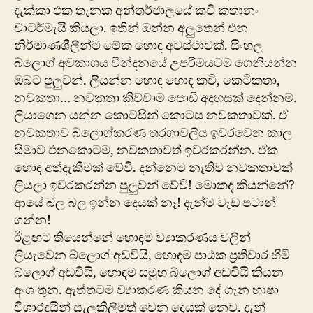
දැක්කා එක තැනක අන්තර්ජාලයේ කවි කතානං
චාටර්මැයි කියලා. ඉතින් ඔන්න අලුතෙන් එන
නිර්මාණශීලීන්ට මේක හොඳ අවස්ථාවක්. සිංහල
බ්ලොග් අවකාශය වින්දනයේ උපරිමයටම ගෙනියන්න
ඔබට පුලුවන්. ලියන්න හොඳ හොඳ කවි, කෙටිකතා,
නවකතා… නවකතා කිව්වාම පොඩි අදහසක් දෙන්නම්.
ලියාගෙන යන්න කොටසින් කොටස නවකතාවක්. ඒ
නවකතාව බ්ලොග්කරණ තරගාවලිය ඉවරවෙන කාල
සීමාව එනකොටම, නවකතාවත් ඉවරකරන්න. ඒක
හොඳ අත්දැකීමක් වේවි. දන්නෙම නැතිව නවකතාවක්
ලියලා ඉවරකරන්න පුලුවන් වේවි! මොකද කියන්නේ?
ආයේ බල බල ඉන්න දෙයක් නෑ! දැන්ම වැඩ පටාන්
ගන්න!
ඊළඟට තියෙන්නේ හොඳම ව්‍යාකරණය වලින්
ලියැවෙන බ්ලොග් අඩවියි, හොඳම පාඨක ප්‍රතිචාර හිමි
බ්ලොග් අඩවියි, හොඳම සමූහ බ්ලොග් අඩවියි කියන
අංශ තුන. ඇත්තටම ව්‍යාකරණ කියන දේ ගැන භාෂා
විශාරදයින් සැලකිලිමත් වෙන දෙයක් නෙව. දැන්