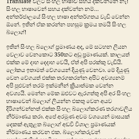
Translate වලට සිංහල භාෂාව සහය දක්වන්නේ නෑ!
සිංහල භාෂාවෙන් සහය දක්වන්න නම්…
අන්තර්ජාලයේ සිංහල භාෂා අන්තර්ගතය වැඩි වෙන්න
ඕනේ. ඉතින් ඒක කරන්න පහසුම ක්‍රමය තමයි සිංහල
බ්ලොග්!
ඉතින් සිංහල බ්ලොග් ප්‍රමාණය අද, මේ සටහන ලියන
වෙලාව වෙනකොට 350කට අඩු ප්‍රමාණයක්. කාලයත්
එක්ක මේ දාහ දෙදාහ වෙයි, ඒත් අපි පරක්කු වැඩියි.
ලෝකය ඉතාමත් වේගයෙන් දියුණු වෙනවා. මේ දියුණු
වෙන වේගයත් එක්ක තරගකරන්න අපිට අවශ්‍යනම්
අපි පුළුවන් තරම් ඉක්මනින් ක්‍රියාත්මක වෙන්න
අවශ්‍යයි. මෙන්න මේක ඔළුවට ඇරගත්තු අපි අර සිංහල
භාෂාවෙන් බ්ලොග් ලියන්න එකතු වෙන අයව
දිරිගන්වන්නත් එක්ක සිංහල බ්ලොග්කරණ තරගාවලිය
නිර්මාණය කරා. අපේ අරමුණ අවම වශයෙන් මාසයක්
දෙකක් ඇතුළත බ්ලොග් අඩවි විශාල ප්‍රමාණයක්
නිර්මාණය කරවන එක. බ්ලොග්කරුවන්