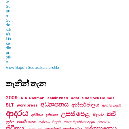
View Supun Sudaraka's profile
තැනින් තැන
2009
A. R. Rahman
aamir khan
adsl
Sherlock Holmes
අධ්‍යාපනය
අන්තර්ජාලය
SLT
wordpress
අශෝක හඳගම
ආදරය
උසස් පෙළ
කවි
කලාව
ආර්ථිකය
ඉතිහාසය
කෙටි කතා
ක්‍රමය
ගණිතය
චිත්‍රපටි
ජනතා විමුක්ති පෙරමුණ
ජනමාධ්‍ය
ජීවිතය
දේශපාලනය
තොරතුරු තාක්ෂණය