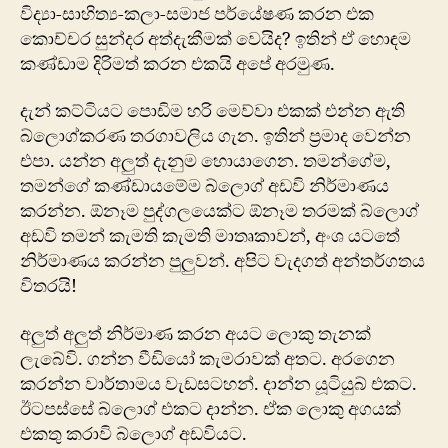
විද්‍යා-සාහිත්‍ය-කලා-සමාජ පර්යේෂණ කරන එක
කොච්චර සුන්දර අත්දැකීමක් වෙයිද? ඉතින් ඒ හොඳම
කණ්ඩාම දිරිමත් කරන එකයි අපේ අරමුණ.
දැන් ක‍ට්ටියට පොඩිම හරි මෙව්වා එකක් එන්න ඇති
බ්ලොග්කරණ තරගාවලිය ගැන. ඉතින් ප්‍රමාද වෙන්න
එපා. යන්න අලුත් දැනුම හොයාගෙන. තමන්ගේම,
තමන්ගේ කණ්ඩායමේම බ්ලොග් අඩවි නිර්මාණය
කරන්න. ඕනෑම පුද්ගලයෙක්ට ඕනෑම තරමක් බ්ලොග්
අඩවි තමන් කැමති කැමති මාතෘකාවන්, අංශ යටතේ
නිර්මාණය කරන්න පුලුවන්. අපිට වැදගත් අන්තර්ගතය
විතරයි!
අලුත් අලුත් නිර්මාණ කරන අයට ලොකු තැනක්
ලැබේවි. ගන්න වීඩියෝ කැමරාවක් අතට. අරගෙන
කරන්න වාර්තාමය වැඩසටහන්. දාන්න යූටියුබ් එකට.
ඊටපස්සේ බ්ලොග් එකට දාන්න. ඒක ලොකු අගයක්
එකතු කරාවි බ්ලොග් අඩවියට.