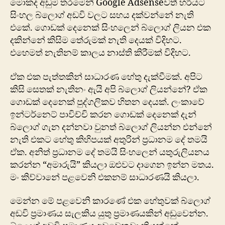
මොකද අඩුම තරමෙන් Google Adsenseවත් හරියට
සිංහල බ්ලොග් අඩවි වලට සහය දක්වන්නේ නැති
එකේ. ගොඩක් දෙනෙක් සිංහලෙන් බ්ලොග් ලියන එක
දකින්නේ කිසිම තේරුමක් නැති දෙයක් විදිහට.
එහෙමත් නැතිනම් කාලය නාස්ති කිරීමක් විදිහට.
ඒක එක පැත්තකින් සාධාරණ ‍‍හේතු දැක්වීමක්. අපිට
කිසි සෙතක් නැතිනං ඇයි අපි බ්ලොග් ලියන්නේ? ඒක
ගොඩක් දෙනෙක් පුද්ගලිකව හිතන‍ දෙයක්. ලංකාවේ
ඉන්ටර්නෙට් පාවිච්චි කරන ගොඩක් දෙනෙක් දැන්
බ්ලොග් ගැන දන්නවා වුනත් බ්ලොග් ලියන්න එන්නේ
නැති එකට හේතු කිහිපයක් අතුරින් ප්‍රධානම දේ තමයි
ඒක. අනිත් ප්‍රධානම දේ තමයි සිංහලෙන් යතුරුලියනය
කරන්න “අමාරුයි” කියලා ඔළුවට දාගෙන ඉන්න මතය.
මං කිව්වානේ පළවෙනි එකනම් සාධාරණයි කියලා.
මෙන්න මේ පළවෙනි කාරණේ එක හේතුවක් බ්ලොග්
අඩවි ප්‍රමාණය සැලකිය යුතු ප්‍රමාණයකින් අඩුවෙන්න.