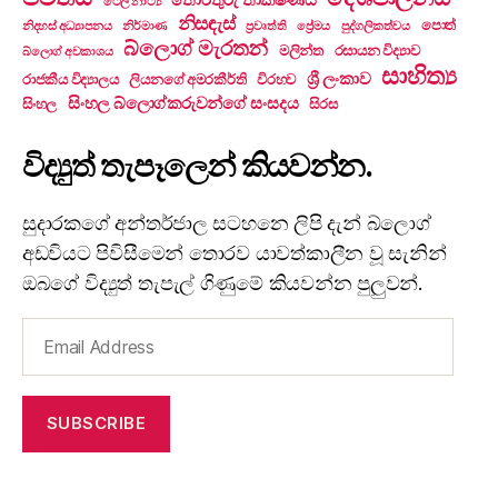
ටෙලි නාට්‍ය
නිසඳැස්
පොත්
නිදහස් අධ්‍යාපනය
නිර්මාණ
ප්‍රවෘත්ති
ප්‍රේමය
පුද්ගලිකත්වය
බ්ලොග් මැරතන්
මලින්ත
රසායන විද්‍යාව
බ්ලොග් අවකාශය
සාහිත්‍ය
ශ්‍රී ලංකාව
රාජකීය විද්‍යාලය
ලියනගේ අමරකීර්ති
විරහව
සිංහල බ්ලොග්කරුවන්ගේ සංසදය
සිංහල
සිරස
විද්‍යුත් තැපෑලෙන් කියවන්න.
සුදාරකගේ අන්තර්ජාල සටහනෙ ලිපි දැන් බ්ලොග්
අඩවියට පිවිසීමෙන් තොරව යාවත්කාලීන වූ සැනින්
ඔබගේ විද්‍යුත් තැපැල් ගිණුමේ කියවන්න පුලුවන්.
Email
Address
SUBSCRIBE