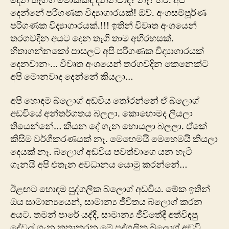
දෙන තෑග්ග මොකක්ද දන්නවාද? නෑ? හරි. අපි
දෙන්නේ පරිගණක විද්‍යාගාරයක්! ඔව්. අංගසම්පූර්ණ
පරිගණක විද්‍යාගාරයක්.!!! ඉතින් විවෘත අංශයෙන්
තරගවදින අයට දෙන තෑගි තාම අභිරහසක්.
හිතාගන්නකෝ පාසලට අපි පරිගණක විද්‍යාගාරයක්
දෙනවානං… විවෘත අංශයෙන් තරගවදින කෙනෙක්ට
අපි මොනවාද දෙන්නේ කියලා…
‍අපි හොඳම බ්ලොග් අඩවිය තෝරන්නේ ඒ බ්ලොග්
අඩවියේ අන්තර්ගතය බලලා. කොහොමද ලියලා
තියෙන්නේ… කියන දේ ගැන හොයලා බලලා. ඒකේ
කිසිම වර්ගීකරණයක් නෑ. මෙහෙමයි මෙහෙමයි කියලා
දෙයක් නෑ. බ්ලොග් අඩවිය පවත්වාගෙ යන හැටි
ගැනයි අපි එතැන අවධානය යොමු කරන්නේ…
ඊළඟට හොඳම පුද්ගලික බ්ලොග් අඩවිය. මේක ඉතින්
ඔය සාමාන්‍යයෙන්, සාමාන්‍ය ජීවිතය බ්ලොග් කරන
අයට. තමන් පාරේ යද්දී, සාමාන්‍ය ජීවි‍‍තේදී අත්විඳපු
දේවල් ගැන කතාකරන මේ පුද්ගලික බ්ලොග් අඩවි