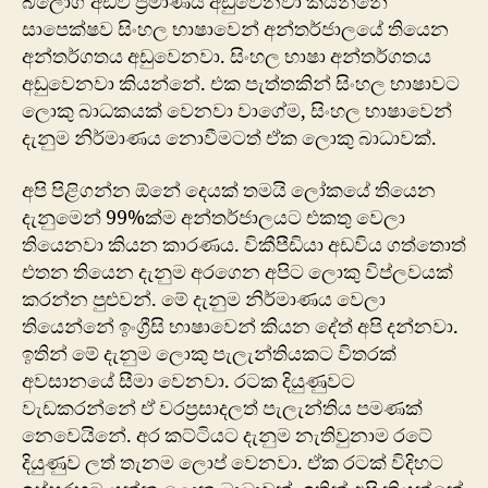
බ්ලොග් අඩවි ප්‍රමාණය අඩුවෙනවා කියන්නේ
සාපෙක්ෂව සිංහල භාෂාවෙන් අන්තර්ජාලයේ තියෙන
අන්තර්ගතය අඩුවෙනවා. සිංහල භාෂා අන්තර්ගතය
අඩුවෙනවා කියන්නේ. එක පැත්තකින් සිංහල භාෂාවට
ලොකු බාධකයක් වෙනවා වාගේම, සිංහල භාෂාවෙන්
දැනුම නිර්මාණය නොවීමටත් ඒක ලොකු බාධාවක්.
අපි පිළිගන්න ඕනේ දෙයක් තමයි ලෝකයේ තියෙන
දැනුමෙන් 99%ක්ම අන්තර්ජාලයට එකතු වෙලා
තියෙනවා කියන කාරණය. විකීපීඩියා අඩවිය ගත්තොත්
එතන තියෙන දැනුම අරගෙන අපිට ලොකු විප්ලවයක්
කරන්න පුළුවන්. මේ දැනුම නිර්මාණය වෙලා
තියෙන්නේ ඉංග්‍රීසි භාෂාවෙන් කියන දේත් අපි දන්නවා.
ඉතින් මේ දැනුම ලොකු පැලැන්තියකට විතරක්
අවසානයේ සීමා වෙනවා. රටක දියුණුවට
වැඩකරන්නේ ඒ වරප්‍රසාදලත් පැලැන්තිය පමණක්
නෙවෙයිනේ. අර කට්ටියට දැනුම නැතිවුනාම රටේ
දියුණුව ලත් තැනම ලොප් වෙනවා. ඒක රටක් විදිහට