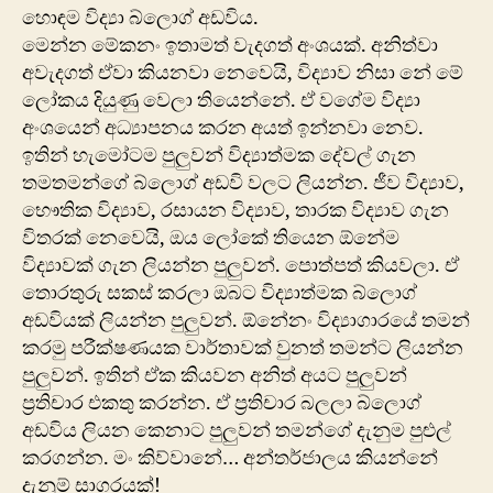
හොඳම විද්‍යා බ්ලොග් අඩවිය.
මෙන්න මේකනං ඉතාමත් වැදගත් අංශයක්. අනිත්වා
අවැදගත් ඒවා කියනවා නෙවෙයි, විද්‍යාව නිසා නේ මේ
ලෝකය දියුණු වෙලා තියෙන්නේ. ඒ වගේම විද්‍යා
අංශයෙන් අධ්‍යාපනය කරන අයත් ඉන්නවා නෙව.
ඉතින් හැමෝටම පුලුවන් විද්‍යාත්මක දේවල් ගැන
තමතමන්ගේ බ්ලොග් අඩවි වලට ලියන්න. ජීව විද්‍යාව,
භෞතික විද්‍යාව, රසායන විද්‍යාව, තාරක විද්‍යාව ගැන
විතරක් නෙවෙයි, ඔය ලෝකේ තියෙන ඕනේම
විද්‍යාවක් ගැන ලියන්න පුලුවන්. පොත්පත් කියවලා. ඒ
තොරතුරු සකස් කරලා ඔබ‍ට විද්‍යාත්මක බ්ලොග්
අඩවියක් ලියන්න පුලුවන්. ඕනේනං විද්‍යාගාරයේ තමන්
කරමු පරීක්ෂණයක වාර්තාවක් වුනත් තමන්ට ලියන්න
පුලුවන්. ඉතින් ඒක කියවන අනිත් අයට පුලුවන්
ප්‍රතිචාර එකතු කරන්න. ඒ ප්‍රතිචාර බලලා බ්ලොග්
අඩවිය ලියන කෙනාට පුලුවන් තමන්ගේ දැනුම පුළුල්
කරගන්න. මං කිව්වානේ… අන්තර්ජාලය කියන්නේ
දැනුම් සාගරයක්!