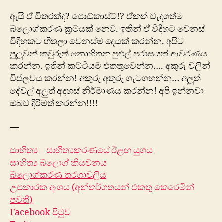
ඇයි ඒ විතරක්ද? පොඩ්කාස්ට්!? ඒකත් වැදගත්ම
බ්ලොග්කරණ ක්‍රමයක් නෙව. ඉතින් ඒ විදිහට වෙනස්
විදිහකට හිතලා වෙනස්ම දෙයක් කරන්න. අපිට
පුලුවන් කවුරුත් නොහිතන පුළුල් පරාසයක් ආවරණය
කරන්න. ඉතින් කට්ටියම එකතුවෙන්න…. අකුරු වලින්
විප්ලවය කරන්න! අකුරු අකුරු ගැටගහන්න… අලුත්
දේවල් අලුත් අදහස් නිර්මාණය කරන්න! අපි ඉන්නවා
ඔබව දිරිමත් කරන්න!!!!
—
සාහිත්‍ය – සාහිත්‍යකරණ‍යේ ඊළඟ යුගය
සාහිත්‍ය බ්ලොග් කියවනය
බ්ලොග්කරණ තරගාවලිය
උපකාරක අංශය (අන්තර්ගතයන් එකතු කෙරෙමින්
පවතී)
Facebook පිටුව