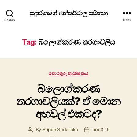
සුදාරකගේ අන්තර්ජාල සටහන
Search
Menu
Tag:
බ්ලොග්කරණ තරගාවලිය
Categories
තොරතුරු තාක්ෂණය
බ්ලොග්කරණ
තරගාවලියක්? ඒ මොන
අහවල් එකටද?
By
Supun Sudaraka
pm 3:19
Post
Post
author
date