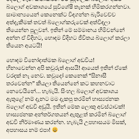
බ්ලොග් අවකාශයේ සුවි‍ශේෂී තැනක් හිමිකරගන්නවා.
සාමාන්‍යයෙන් කෙනෙක්ට විඳගන්න බැරිවෙච්ච
අත්දැකීමක් තවත් බ්ලොග්කරුවෙක් අත්විඳලා
තියෙන්න පුලුවන්. ඉතින් මේ සම්මානය හිමිවන්නේ
අන්න ඒ විදිහට, හොඳම විදිහට ජීවිතය බ්ලොග් කරලා
තියෙන අයටයි!
හොඳම විනෝදාත්මක බ්ලොග් අඩවිය!
හිනාවෙන්න අපි කවුරුත් ආසයි! ආයෙත් ඉතින් ඒකේ
වරදක් නෑ නෙව. කවුදෝ කෙනෙක් “සිනාසී
තරවෙන්න” කියලා තියෙන්නේ කට කහනවාට
නෙවෙයිනේ… හැබැයි. සිංහල බ්ලොග් අවකාශය
ඇතුළේ නම් දැනට මම දැකපු තරමින් හාස්‍යජනක
බ්ලොග් අඩවි අඩුයි. ඉතින් මේක ලොකු අවස්ථාවක්!
හාස්‍යජනක අන්තර්ගතයන් ඇතුළත් කරමින් බ්ලොග්
අඩවි නිර්මාණය කරන්න. හැබැයි උපහාසයම මිසක්,
අපහාසය නම් එපා!