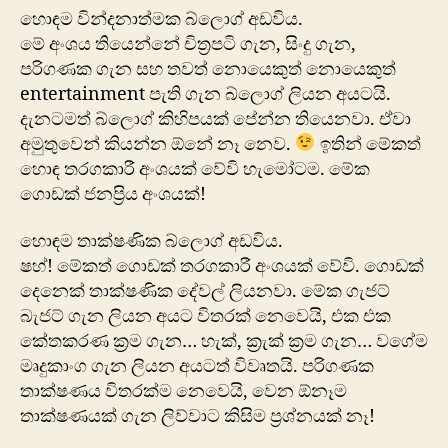
හොඳම වින්දනාත්මක බ්ලොග් අඩවිය.
මේ අංශය තියෙන්නේ චිත්‍රපටි ගැන, සිංදු ගැන,
පරිගණක ගැන සහ ‍තවත් නොයෙකුත් නොයෙකුත්
entertainment පැති ගැන බ්ලොග් ලියන අයටයි.
දැනටමත් බ්ලොග් කිහිපයක් පේන්න තියෙනවා. ඒවා
අමුතුවෙන් කියන්න ඕනේ නෑ නෙව.
ඉතින් මේකත්
හොඳ තරගකාරී අංශයක් වේවි හැමෝටම. මේක
ගොඩක් ජනප්‍රිය අංශයක්!
හොඳම තාක්ෂණික බ්ලොග් අඩවිය.
ෂහ්! මේකත් ගොඩක් තරගකාරී අංශයක් වේවි. ගොඩක්
දෙනෙක් තාක්ෂණික දේවල් ලියනවා. මේක ගැජට්
බැජට් ගැන ලියන අයට විතරක් නෙවෙයි, එක එක
කේතකරණ ක්‍රම ගැන… හැක්, ක්‍රැක් ක්‍රම ගැන… වගේම
මෘදුකාංග ගැන ලියන අයටත් විවෘතයි. ‍පරිගණක
තාක්ෂණය විතරක්ම නෙවෙයි, වෙන ඕනෑම
තාක්ෂණයක් ගැන ලිව්වාට කිසිම ප්‍රශ්නයක් නෑ!