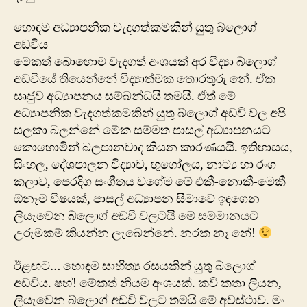
හොඳම අධ්‍යාපනික වැදගත්කමකින් යුතු බ්ලොග්
අඩවිය
මේකත් බොහොම වැදගත් අංශයක් අර විද්‍යා බ්ලොග්
අඩවියේ තියෙන්නේ විද්‍යාත්මක තොරතුරු නේ. ඒක
සෘජුව අධ්‍යාපනය සම්බන්ධයි තමයි. ඒත් මේ
අධ්‍යාපනික වැදගත්කමකින් යුතු බ්ලොග් අඩවි වල අපි
සලකා බලන්නේ මේක සම්මත පාසල් අධ්‍යාපනයට
කොහොමින් බලපානවාද කියන කාරණයයි. ඉතිහාසය,
සිංහල, දේශපාලන විද්‍යාව, භු‍ගෝලය, නාට්‍ය හා රංග
කලාව, පෙරදිග සංගීතය වගේම මේ එකී-නොකී-මෙකී
ඕනෑම විෂයක්, පාසල් අධ්‍යාපන සීමාවේ ඉඳගෙන
ලියැවෙන බ්ලොග් අඩවි වලටයි මේ සම්මානයට
උරුමකම් කියන්න ලැබෙන්නේ. නරක නෑ නේ!
ඊළඟට… හොඳම සාහිත්‍ය රසයකින් යුතු බ්ලොග්
අඩවිය. ෂහ්! මේකත් නියම අංශයක්. කවි කතා ලියන,
ලියැවෙන බ්ලොග් අඩවි වලට තමයි මේ අවස්ථාව. මං