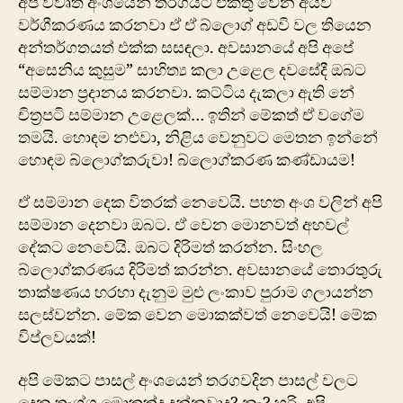
අපි විවෘත අංශයෙන් තරගයට එකතු වෙන අයව
වර්ගීකරණය කරනවා ඒ ඒ බ්ලොග් අඩවි වල තියෙන
අන්තර්ගතයත් එක්ක සසඳලා. අවසානයේ අපි අපේ
“අසෙනිය කුසුම” සාහිත්‍ය කලා උළෙල දවසේදී ඔබට
සම්මාන ප්‍රදානය කරනවා. කට්ටිය දැකලා ඇති නේ
චිත්‍රපටි සම්මාන උළෙලක්… ඉතින් මේකත් ඒ වගේම
තමයි. හොඳම නළුවා, නිළිය වෙනුවට මෙතන ඉන්නේ
‍හොඳම බ්ලොග්කරුවා! බ්ලොග්කරණ කණ්ඩායම!
ඒ සම්මාන දෙක විතරක් නෙවෙයි. පහත අංශ වලින් අපි
සම්මාන දෙනවා ඔබට. ඒ වෙන මොනවත් අහවල්
දේකට නෙවෙයි. ඔබට දිරිමත් කරන්න. සිංහල
බ්ලොග්කරණය දිරිමත් කරන්න. අවසානයේ තොරතුරු
තාක්ෂණය හරහා දැනුම මුළු ලංකාව පුරාම ගලායන්න
සලස්වන්න. මේක වෙන මොකක්වත් නෙවෙයි! මේක
විප්ලවයක්!
අපි මේකට පාසල් අංශයෙන් තරගවදින පාසල් වලට