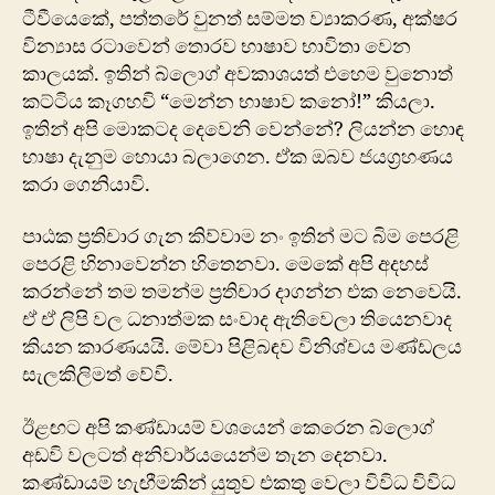
ටීවීයෙකේ, පත්තරේ වුනත් සම්මත ව්‍යාකරණ, අක්ෂර
වින්‍යාස රටාවෙන් තොරව භාෂාව භාවිතා වෙන
කාලයක්. ඉතින් බ්ලොග් අවකාශයත් එහෙම වුනොත්
කට්ටිය කෑගහවි “මෙන්න භාෂාව කනෝ!” කියලා.
ඉතින් අපි ‍මොකටද දෙවෙනි වෙන්නේ? ලියන්න හොඳ
භාෂා දැනුම හොයා බලාගෙන. ඒක ඔබව ජයග්‍රහණය
කරා ගෙනියාවි.
පාඨක ප්‍රතිචාර ගැන කිව්වාම නං ඉතින් මට බිම පෙරළි
පෙරළි හිනාවෙන්න හිතෙනවා. මෙකේ අපි අදහස්
කරන්නේ තම තමන්ම ප්‍රතිචාර දාගන්න එක නෙවෙයි.
ඒ ඒ ලිපි වල ධනාත්මක සංවාද ඇතිවෙලා තියෙනවාද
කියන කාරණයයි. මේවා පිළිබඳව විනිශ්චය මණ්ඩලය
සැලකිලිමත් වේවි.
ඊළඟට අපි කණ්ඩායම් වශයෙන් කෙරෙන බ්ලොග්
අඩවි වලටත් අනිවාර්යයෙන්ම තැන දෙනවා.
කණ්ඩායම් හැඟීමකින් යුතුව එකතු වෙලා විවිධ විවිධ