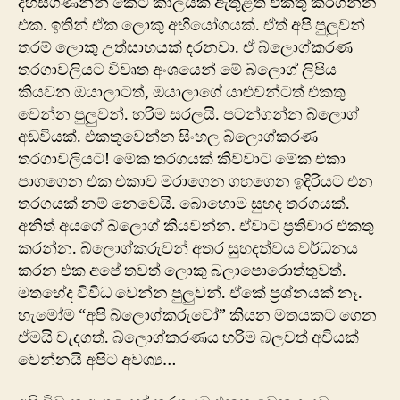
දහස්ගණනින් කෙටි කාලයක් ඇතුළත එකතු කරගන්න
එක. ඉතින් ඒක ලොකු අභියෝගයක්. ඒත් අපි පුලුවන්
තරම් ලොකු උත්සාහයක් දරනවා. ඒ බ්ලොග්කරණ
තරගාවලියට විවෘත අංශයෙන් මේ බ්ලොග් ලිපිය
කියවන ඔයාලාටත්, ඔයාලාගේ යාළුවන්ටත් එකතු
වෙන්න පුලුවන්. හරිම සරලයි. පටන්ගන්න බ්ලොග්
අඩවියක්. එකතුවෙන්න සිංහල බ්ලොග්කරණ
තරගාවලියට! මේක තරගයක් කිව්වාට මේක එකා
පාගගෙන එක එකාව මරාගෙන ගහගෙන ඉදිරියට එන
තරගයක් නම් නෙවෙයි. බොහොම සුහද තරගයක්.
අනිත් අයගේ බ්ලොග් කියවන්න. ඒවාට ප්‍රතිචාර එකතු
කරන්න. බ්ලොග්කරුවන් අතර සුහදත්වය වර්ධනය
කරන එක අපේ තවත් ලොකු බලාපොරොත්තුවත්.
මතභේද විවිධ වෙන්න පුලුවන්. ඒකේ ප්‍රශ්නයක් නෑ.
හැමෝම “අපි බ්ලොග්කරුවෝ” කියන මතයකට ගෙන
ඒමයි වැදගත්. බ්ලොග්කරණය හරිම බලවත් අවියක්
වෙන්නයි අපිට අවශ්‍ය…