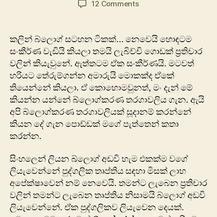
on
12 Comments
බ්ලොග්කරණ
තරගාවලියක්?
ඒ
කලින් බ්ලොග් සටහන ටිකක්… නෙවෙයි හොඳටම
මොන
සංකීර්ණ වැඩියි කියලා තමයි ලැබිච්චි ගොඩක් ප්‍රතිචාර
අහවල්
වලින් කියැවුනේ. ඇත්තටම ඒක සංකීර්ණයි. මටවත්
එකටද?
හරියට තේරුම්ගන්න අමාරුයි මොකක්ද ඒකේ
තියෙන්නේ කියලා. ඒ කොහොමවුනත්, මං දැන් මේ
කියන්න යන්නේ බ්ලොග්කරණ තරගාවලිය ගැන. ඇයි
අපි බ්ලොග්කරණ තරගාවලියක් සූදානම් කරන්නේ
කියන දේ ගැන පොඩ්ඩක් ම‍‍‍ගේ පැත්තෙන් කතා
කරන්න.
සිංහලෙන් ලියන බ්ලොග් අඩවි හැම එකක්ම වගේ
ලියැවෙන්නේ පුද්ගලික තෘප්තිය සඳහා මිසක් ලාභ
අපේක්ෂාවෙන් නම් නෙවෙයි. තමන්ට ලැබෙන ප්‍රතිචාර
වලින් තමන්ට ලැබෙන තෘප්තිය නිසාමයි බ්ලොග් අඩවි
ලියැවෙන්නේ. ඒක පුද්ගලිකව ලියැවෙන දෙයක්.