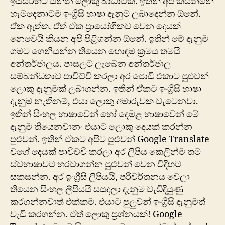
ඉස්සරහට යන්න ලොකු බාධාවක්. ඉතින් අපි කියන්නේ
හැමදෙනාටම ඉංග්‍රීසි භාෂා දැනුම ලබාදෙන්න ඕනේ.
ඒක ඇත්ත. ඒත් ඒක ප්‍රායෝගිකව වෙන දෙයක්
නෙවෙයි කියන අපි පිළිගන්න ඕනේ. ඉතින් මේ දැනුම
ගමට ගෙනියන්න තියෙන හොඳම ක්‍රමය තමයි
අන්තර්ජාලය. පාසලට ලැබෙන අන්තර්ජාල
සම්බන්ධතාව පාවිච්චි කරලා අර පොඩි එකාට පුළුවන්
ලොකු දැනුමක් ලබාගන්න. ඉතින් ඒකට ඉංග්‍රීසි භාෂා
දැනුම නැතිනම්, එයා ලොකු අමාරුවක වැටෙනවා.
ඉතින් සිංහල භාෂාවෙන් හෝ‍ දෙමළ භාෂාවෙන් මේ
දැනුම තියෙනවානං එයාට ලොකු දෙයක් කරන්න
පුළුවන්. ඉතින් ඒකට අපිට පුළුවන් Google Translate
වගේ දෙයක් පාවිච්චි කරලා අර ලිපිය කෙලින්ම තම
ස්වභාෂාවට හරවාගන්න පුළුවන් වෙන විදිහට
සකසන්න. අර ඉංග්‍රීසි ලිපියයි, පරිවර්තනය වෙලා
තියෙන සිංහල ලිපියයි සසඳලා දැනුම වැඩිදියුණු
කරගන්නවාත් එක්කම. එයාට පුලුවන් ඉංග්‍රීසි දැනුමත්
වැඩි කරගන්න. ඒත් ලොකු ප්‍රශ්නයක්! Google