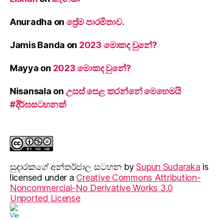
Anuradha
on
ප්‍රේම පාරමිතාව.
Jamis Banda
on
2023 මොකද වුනේ?
Mayya
on
2023 මොකද වුනේ?
Nisansala
on
උසස් පෙළ කරන්නේ මෙහෙමයි
#දීර්ඝසටහනක්
සුදාරක‍ගේ අන්තර්ජාල සටහන
by
Supun Sudaraka
is
licensed under a
Creative Commons Attribution-
Noncommercial-No Derivative Works 3.0
Unported License