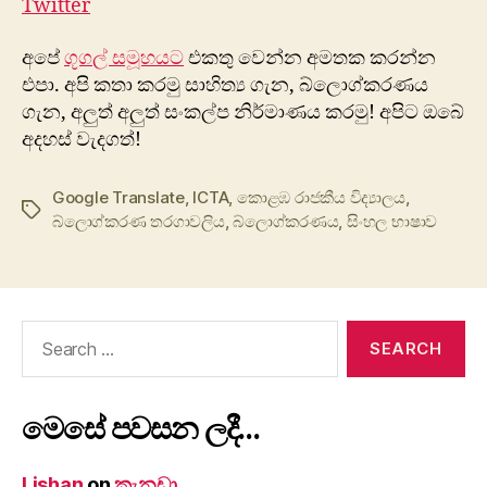
Twitter
අපේ
ගූගල් සමූහයට
එකතු වෙන්න අමතක කරන්න
එපා. අපි කතා කරමු සාහිත්‍ය ගැන, බ්ලොග්කරණය
ගැන, අලුත් අලුත් සංකල්ප නිර්මාණය කරමු! අපිට ඔබේ
අදහස් වැදගත්!
Google Translate
,
ICTA
,
කොළඹ රාජකීය විද්‍යාලය
,
Tags
බ්ලොග්කරණ තරගාවලිය
,
බ්ලොග්කරණය
,
සිංහල භාෂාව
Search
for:
මෙසේ පවසන ලදී…
Lishan
on
කැනඩා