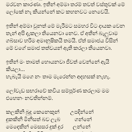
මරවන කාරණා. ඉතින් අම්මා තරම් තවත් වස්තුවක් මේ
ලෝකේ නෑ කියන්නේ කට කහනවට නෙවෙයි.
ඉතින් අම්මා වුනත් මේ මැරීමට සමහර විට දායක වෙන
තැන් අපි දැකලා තියෙනවා නෙව. ඒ අතින් බැලුවාම
ගබ්සාව හරිම අමානුෂිකයි තමයි. ඒත් සමාජය විසින්
මේ වගේ සමාජ තත්වයන් ඇති කරලා තියෙනවා.
ඉතින් මං තාමත් හොයනවා ජීවත් වෙන්නේ ඇයි
කියලා…
හැබැයි මගෙ නං තාම මැරෙන්න අදහසක් නැහැ.
ලෝවැඩ සඟර‍ාවේ කවිය සම්පූර්ණ කරලාම මම
එහෙනං නවතින්නම්.
කලකිනි බුදු කෙනෙකුන් උපදින්නේ
දුකකිනි මිනිසත් බව ලැබ ගන්නේ
මෙදෙකින් මෙසසර දුක් දුර ලන්නේ