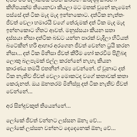
කිහිපයක්ම තියෙනවා කියලා මට මතක් වුනේ කෑමෙන්
පස්සේ දත් ටික මැද මැද ඉන්නකොට. දත්ටික නැත්තං
ජීවත් වෙලා හමාරයි වගේ තේරුමක් දත් ටික මැද මැද
ඉන්නකොට හිතට ආවත්. මනුස්සයා කියන සතා
දස්සයා නිසා දත්ටික බඩට යන්න පාරක් වැදිලා හිටියත්
බටේකින් හරි ආහාර අරගෙන ජීවත් වෙන්න ට්‍රයි කරන
නිසා… දත් ටික මිනිසා ජීවත් කිරීම ‍හෝ කරවීම පිළිබඳ
ලොකු බලපෑමක් එල්ල කරන්නේ නැහැ කියන
කාරණය තමයි එතනින් ගම්‍ය වෙන්නේ. ඒ වුනාට දත්
ටික නැතිව ජීවත් වෙලා මොකටද වගේ කතාවක් කතා
කෙරුනත්. ඔය ඕනතරම් මිනිස්සු දත් ටික නැතිව ජීවත්
වෙන්නේ…
අර සින්දුවකුත් තියෙන්නේ…
ලෝකේ ජීවත් වන්නට ලස්සන ඕනෑ වේ…
‍ලෝකේ ලස්සන වන්නට දෙදෙනෙක් ඕනෑ වේ…