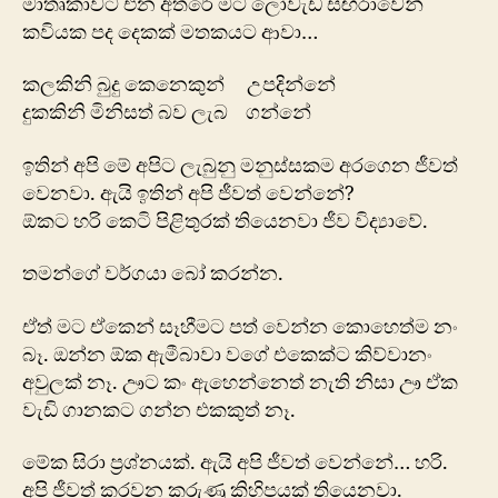
මාතෘකාවට එන අතරේ මට ලෝවැඩ සඟරාවෙන්
කවියක පද දෙකක් මතකයට ආවා…
කලකිනි බුදු කෙනෙකුන් උපදින්නේ
දුකකිනි මිනිසත් බව ලැබ ගන්නේ
ඉතින් අපි මේ අපිට ලැබුනු මනුස්සකම අරගෙන ජීවත්
වෙනවා. ඇයි ඉතින් අපි ජීවත් වෙන්නේ?
ඕකට හරි කෙටි පිළිතුරක් තියෙනවා ජීව විද්‍යාවේ.
තමන්ගේ වර්ගයා බෝ කරන්න.
ඒත් මට ඒකෙන් සෑහීමට පත් වෙන්න කොහෙත්ම නං
බෑ. ඔන්න ඕක ඇමීබාවා වගේ එකෙක්ට කිව්වානං
අවුලක් නෑ. ඌට කං ඇහෙන්නෙත් නැති නිසා ඌ ඒක
වැඩි ගානකට ගන්න එකකුත් නෑ.
මේක සිරා ප්‍රශ්නයක්. ඇයි අපි ජීවත් වෙන්නේ… හරි.
අපි ජීවත් කරවන කරුණු කිහිපයක් තියෙනවා.