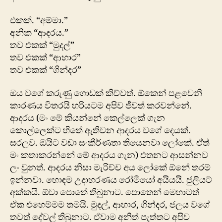
එකක්. “අම්මා.”
අනික “ආදරය.”
තව එකක් “මුදල්”
තව එකක් “ආහාර”
තව එකක් “ගින්දර”
ඔය වගේ කරුණු ගොඩක් කිව්වත්. ඕකෙන් පළවෙනි
කාරණය විතරයි හරියටම අපිව ජීවත් කරවන්නේ.
ආදරය (මං මේ කියන්නේ කෙල්ලෙක් ගැන
කොල්ලෙක්ට හිතේ ඇතිවන ආදරය ව‍ගේ දෙයක්.
සරලව. ඔයිට වඩා සංකීර්ණතා තියෙනවා ලෝකේ. ඒත්
මං කතාකරන්නේ මේ ආදරය ගැන) එතනට ආසන්නව
ලං වුනත්. ආදරය නිසා මැරිච්ච අය ලෝකේ ඕනේ තරම්
ඉන්නවා. හොඳම උදාහරණය රෝමියෝ අයියයි. ජුලියට්
අක්කයි. ඕවා පොතේ තිබුනාට. පොතෙන් මෙහාටත්
ඒක එහෙම්මම තමයි. මුදල්, ආහාර, ගින්දර, ජලය වගේ
තවත් දේවල් තිබුනාට. ඒවාම අනිත් පැත්තට අපිව