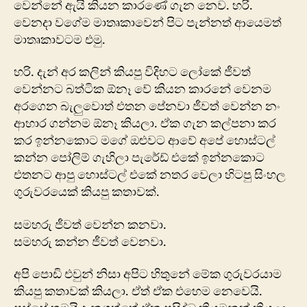
වෙන්නේ ඇයි කියන කාරණේ ගැන නෙව. හරි.
වෙනදා වගේම මාතෘකාවෙන් පිට පැන්නත් ආයෙමත්
මාතෘකාවටම එමු.
හරි. දැන් අර කලින් කියපු විදිහට ලෝකේ ජීවත්
වෙන්නට බත්ටික ඕනෑ ‍වේ කියන කා‍රනේ වෙනම
අරගෙන බැලුවොත් එතන පේනවා ජීවත් වෙන්න නං
ආහාර ගන්නම ඕනෑ කියලා. ඒක ගැන කල්පනා කර
කර ඉන්නකොට මගේ ඔළුවට ආවේ අපේ හොස්ටල්
කන්න පෝලිම් ගැහිලා පැරේඩ් එකේ ඉන්නකොට
එතනට ආපු හොස්ටල් එකේ නතර වෙලා හිටපු සිංහල
ගුරුවරයෙක් කියපු කතාවක්.
සමහරු ජීවත් වෙන්න කනවා.
සමහරු කන්න ජීවත් වෙනවා.
අපි පොඩි එවුන් නිසා අපිට හිතුනේ‍ මේක ගුරුවරයාම
කියපු කතාවක් කියලා. ඒත් ඒක ‍එහෙම නෙවෙයි.