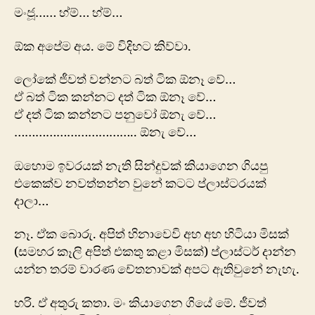
මංජූ…… හ්ම්… හ්ම්…
ඕක අපේම අය. මේ විදිහට කිව්වා.
ලෝකේ ජීවත් වන්නට බත් ටික ඕනෑ වේ…
ඒ බත් ටික කන්නට දත් ටික ‍ඕනෑ වේ…
ඒ දත් ටික කන්නට පනුවෝ ඕනැ වේ…
…………………………….. ඕනැ වේ…
ඔහොම ඉවරයක් නැති සින්දුවක් කියාගෙන ගියපු
එකෙක්ව නවත්තන්න වුනේ කටට ප්ලාස්ටරයක්
දාලා…
නෑ. ඒක බොරු. අපිත් හිනාවෙවි අහ අහ හිටියා මිසක්
(සමහර කෑලි අපිත් එකතු කළා මිසක්) ප්ලාස්ටර් දාන්න
යන්න තරම් වාරණ චේතනාවක් අපට ඇතිවුනේ නැහැ.
හරි. ඒ අතුරු කතා. මං කියාගෙන ගියේ මේ. ජීවත්