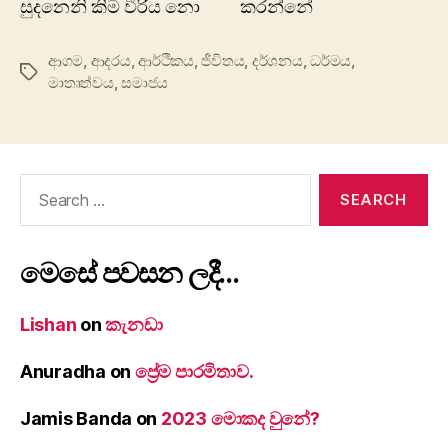
සුදනෙනි කිම වීරිය නො කරන්නේ
ආගම
,
ආදරය
,
ආර්ථිකය
,
ජීවිතය
,
දර්ශනය
,
ධර්මය
,
Tags
මාතෘත්වය
,
සමාජය
Search
for:
මෙසේ පවසන ලදී…
Lishan
on
කැනඩා
Anuradha
on
ප්‍රේම පාරමිතාව.
Jamis Banda
on
2023 මොකද වුනේ?