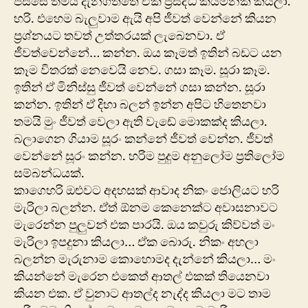
පස්සේ තමයි දැනගත්තේ ඒක ප්‍රසිද්ධ කියමනක් කියලා.
හරි. එහෙම බැලුවාම ඇයි අපි ජීවත් වෙන්නේ කියන
ප්‍රශ්නයට තවත් උත්තරයක් ලැබෙනවා. ඒ
ජීවත්වෙන්නේ… කන්න. ඔය කෑමත් ඉතින් බඩට යන
කෑම විතරක් නෙවෙයි නෙව. ගසා කෑම. සූරා කෑම.
ඉතින් ඒ මිනිස්සු ජීවත් වෙන්නේ ගසා කන්න. සූරා
කන්න. ඉතින් ඒ දිහා බලන් ඉන්න අපිට හිතෙනවා
තමයි මුං ජීවත් වෙලා ඇති වැඩේ මොකක්ද කියලා.
බලාගෙන ගියාම සූරං කන්නේ ජීවත් වෙන්න. ජීවත්
වෙන්නේ සූරං කන්න. හරිම පුදුම අනුලෝම ප්‍රතිලෝම
සම්බන්ධයක්.
කාගෙහරි ඔළුවට අදහසක් ආවාද නිකං ජොලියට හරි
මැරිලා බලන්න. ඒත් ඕනම කෙනෙක්ට අවාසනාවට
මැරෙන්න පුලුවන් එක පාරයි. ඔය කවුරු කිව්වත් මං
මැරිලා ඉපදුනා කියලා… ඒක බොරු. නිකං අහලා
බලන්න මැරුනාම කොහොමද දැන්නේ කියලා… මං
කියන්නේ මැරෙන එකෙත් ආතල් එකක් තියෙනවා
කියන එක. ඒ වුනාට ආතල්ද නැද්ද කියලා මට තාම