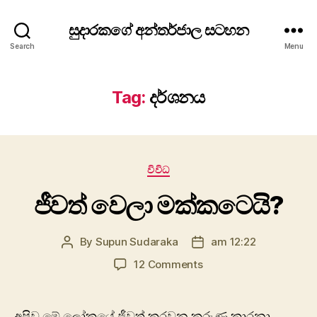
සුදාරකගේ අන්තර්ජාල සටහන
Search
Menu
Tag:
දර්ශනය
Categories
විවිධ
ජීවත් වෙලා මක්කටෙයි?
By
Supun Sudaraka
am 12:22
Post
Post
author
date
on
12 Comments
ජීවත්
වෙලා
මක්කටෙයි?
අපිව මේ ලෝකයේ ජීවත් කරවන කරුණු කාරනා