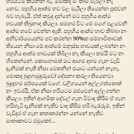
හරියටම කියන්න බෑ. මොකද මං තාම මැරිලා ‍නෑ
නෙව. පහුගිය ආත්ම භව වල මැරිලා තියෙන්න පුළුවන්
බව හැබැයි. ඒත් කවුද දන්නේ මට පහුගිය ආත්ම
භවයක් තිබුනාද කියලා. සමහර විට මේ මගේ පළවෙනි
ආත්ම භවේ වෙන්න ඇති. පහුගිය ආත්ම භාව තිබ්බා නං
අනිවාර්යයෙන්ම පව් කරන්න 90%ක සම්භාවිතාවක්
තියෙන නිසා මේ ආත්මේ මනුස්ස භාවයක් ලබන්න නං
පහුගිය ආත්ම භාවයක් තිබිලා නෑ කියලා තමයි මට නං
හිතෙන්නේ. කොහොමත් මට ආගම දහම ගැන වැඩි
දැනීමක් නැති නිසා මෙතනින් එයාට යන්නේ නැහැ.
මොකද බුදුහාමුදුරුවෝ දේසනා කරලා තියෙනවා
බුදුදහම සර්පයෙක් වගේ. වලිගයෙන් අල්ල‍ගත්තොත්
නං ඉවරයි, ඒක නිසා හරියටම ඔළුවෙන් අල්ලගන්න
කියලා. ඉතින් ආගමික දේවල් ගැන විවාද කිරීම ඒ ගැන
හරිහැටි දැනීමක් නැතිව වාද කිරීම හරි බැරෑරුම්. ඉතින්
වැඩිදුර ඒ ගැන කතාකරන්න යන්නේ නැතිව
මාතෘකාවට එමුකෝ…