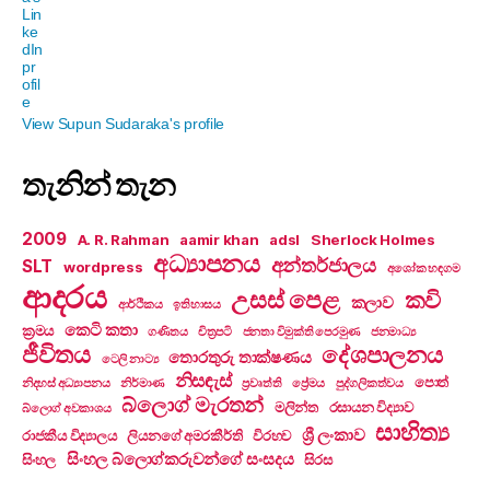
View Supun Sudaraka's profile
තැනින් තැන
2009
A. R. Rahman
aamir khan
adsl
Sherlock Holmes
අධ්‍යාපනය
අන්තර්ජාලය
SLT
wordpress
අශෝක හඳගම
ආදරය
උසස් පෙළ
කවි
කලාව
ආර්ථිකය
ඉතිහාසය
කෙටි කතා
ක්‍රමය
ගණිතය
චිත්‍රපටි
ජනතා විමුක්ති පෙරමුණ
ජනමාධ්‍ය
ජීවිතය
දේශපාලනය
තොරතුරු තාක්ෂණය
ටෙලි නාට්‍ය
නිසඳැස්
පොත්
නිදහස් අධ්‍යාපනය
නිර්මාණ
ප්‍රවෘත්ති
ප්‍රේමය
පුද්ගලිකත්වය
බ්ලොග් මැරතන්
මලින්ත
රසායන විද්‍යාව
බ්ලොග් අවකාශය
සාහිත්‍ය
ශ්‍රී ලංකාව
රාජකීය විද්‍යාලය
ලියනගේ අමරකීර්ති
විරහව
සිංහල බ්ලොග්කරුවන්ගේ සංසදය
සිංහල
සිරස