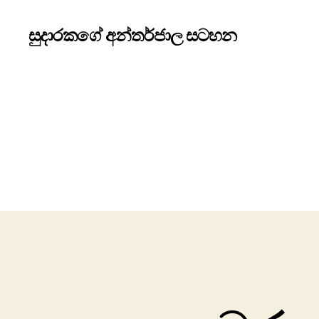
සුදාරකගේ අන්තර්ජාල සටහන