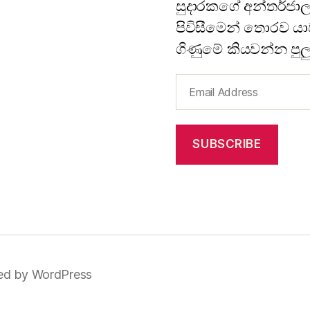
සුදාරකගේ අන්තර්ජාල
පිවිසීමෙන් තොරව යාවත
ගිණුමේ කියවන්න පුල
Email
Address
SUBSCRIBE
d by WordPress