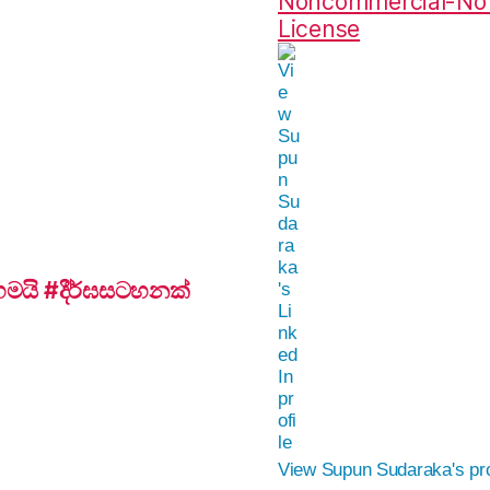
Noncommercial-No D
License
යි #දීර්ඝසටහනක්
View Supun Sudaraka's pro