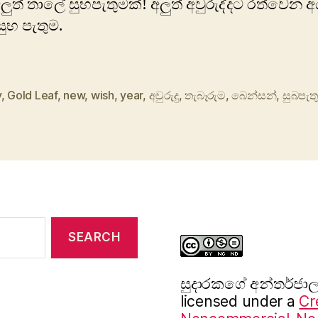
ුත් තාලේ සුභපැතුමක්! අලුත් අවුරුද්දට රත්වෙන 
සුභ පැතුම.
y
,
Gold Leaf
,
new
,
wish
,
year
,
අවුරුදු
,
තැබෑරුම
,
බෙන්සන්
,
සුබපැත
සුදාරක‍ගේ අන්තර්ජ
licensed under a
Cr