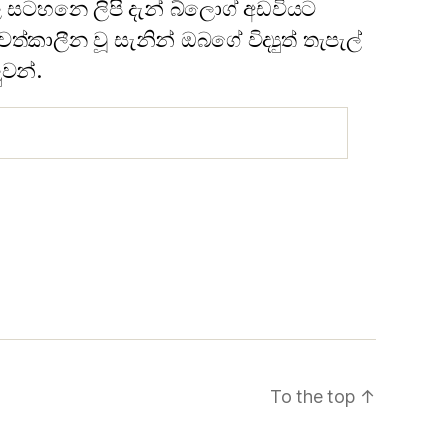
 සටහනෙ ලිපි දැන් බ්ලොග් අඩවියට
්කාලීන වූ සැනින් ඔබගේ විද්‍යුත් තැපැල්
ුවන්.
To the top
↑