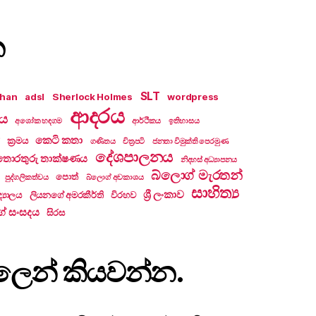
න
SLT
khan
adsl
Sherlock Holmes
wordpress
ආදරය
ලය
අශෝක හඳගම
ආර්ථිකය
ඉතිහාසය
කෙටි කතා
ක්‍රමය
ගණිතය
චිත්‍රපටි
ජනතා විමුක්ති පෙරමුණ
දේශපාලනය
තොරතුරු තාක්ෂණය
නිදහස් අධ්‍යාපනය
බ්ලොග් මැරතන්
පොත්
පුද්ගලිකත්වය
බ්ලොග් අවකාශය
සාහිත්‍ය
ශ්‍රී ලංකාව
්‍යාලය
ලියනගේ අමරකීර්ති
විරහව
ේ සංසදය
සිරස
ැපෑලෙන් කියවන්න.