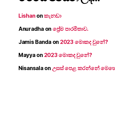
Lishan
on
කැනඩා
Anuradha
on
ප්‍රේම පාරමිතාව.
Jamis Banda
on
2023 මොකද වුනේ?
Mayya
on
2023 මොකද වුනේ?
Nisansala
on
උසස් පෙළ කරන්නේ මෙහෙම