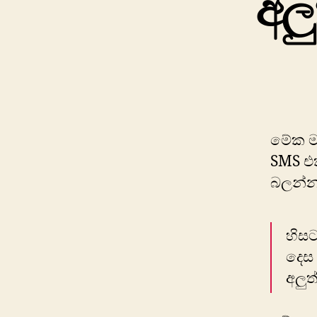
අලු
මේක ම
SMS එ
බලන්
හිසට
දෙස 
අලුත