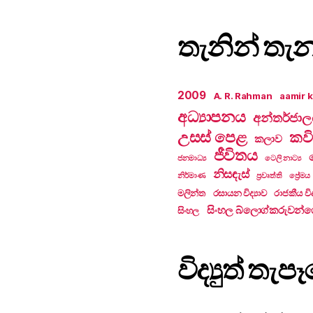
තැනින් තැ
2009
A. R. Rahman
aamir 
අධ්‍යාපනය
අන්තර්ජා
උසස් පෙළ
කවි
කලාව
ජීවිතය
ජනමාධ්‍ය
ටෙලි නාට්‍ය
නිසඳැස්
නිර්මාණ
ප්‍රවෘත්ති
ප්‍රේමය
මලින්ත
රසායන විද්‍යාව
රාජකීය විද
සිංහල බ්ලොග්කරුවන්ග
සිංහල
විද්‍යුත් ත