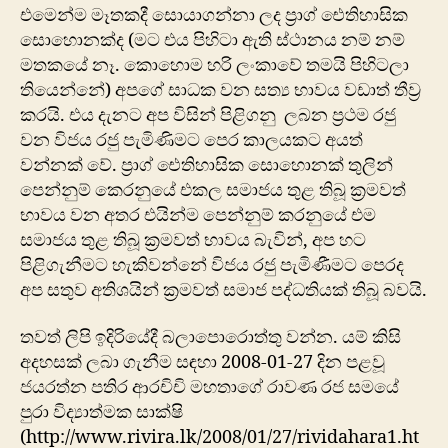
එමෙන්ම මෑතකදී සොයාගන්නා ලද ප්‍රාග් ඓතිහාසික
සොහොනක්ද (මට එය පිහිටා ඇති ස්ථානය නම් නම්
මතකයේ නෑ. කොහොම හරි ලංකාවේ තමයි පිහිටලා
තියෙන්නේ) අපගේ සාධක වන සත්‍ය භාවය වඩාත් තීව්‍ර
කරයි. එය දැනට අප විසින් පිළිගනු ලබන ප්‍රථම රජු
වන විජය රජු පැමිණිමට පෙර කාලයකට අයත්
වන්නක් වේ. ප්‍රාග් ඓතිහාසික සොහොනක් තුලින්
පෙන්නු‍ම් කෙරනුයේ එකල සමාජය තුළ තිබූ ක්‍රමවත්
භාවය වන අතර එයින්ම පෙන්නුම් කරනුයේ එම
සමාජය තුළ තිබූ ක්‍රමවත් භාවය බැවින්, අප හ‍ට
පිළිගැනීමට හැකිවන්නේ විජය රජු පැමිණීමට පෙරද
අප සතුව අතිශයින් ක්‍රමවත් සමාජ පද්ධතියක් තිබූ බවයි.
තවත් ලිපි ඉදිරියේදී බලාපොරොත්තු වන්න. යම් කිසි
අදහසක් ලබා ගැනීම සඳහා 2008-01-27 දින පළවූ
ජයරත්න පතිර ආරචිචි මහතාගේ රාවණ රජ සමයේ
පුරා විද්‍යාත්මක සාක්ෂි
(http://www.rivira.lk/2008/01/27/rividahara1.ht