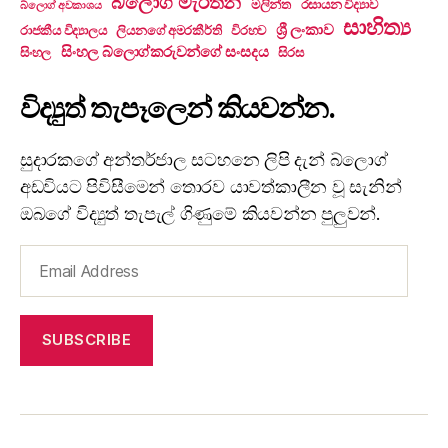
බ්ලොග් මැරතන්
මලින්ත
රසායන විද්‍යාව
බ්ලොග් අවකාශය
සාහිත්‍ය
ශ්‍රී ලංකාව
රාජකීය විද්‍යාලය
ලියනගේ අමරකීර්ති
විරහව
සිංහල බ්ලොග්කරුවන්ගේ සංසදය
සිංහල
සිරස
විද්‍යුත් තැපෑලෙන් කියවන්න.
සුදාරකගේ අන්තර්ජාල සටහනෙ ලිපි දැන් බ්ලොග්
අඩවියට පිවිසීමෙන් තොරව යාවත්කාලීන වූ සැනින්
ඔබගේ විද්‍යුත් තැපැල් ගිණුමේ කියවන්න පුලුවන්.
Email
Address
SUBSCRIBE