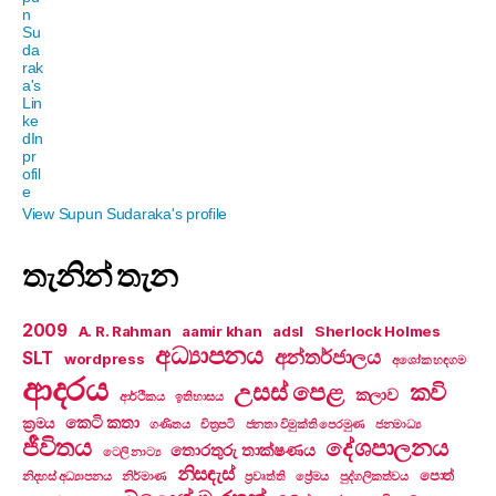
View Supun Sudaraka's profile
තැනින් තැන
2009
A. R. Rahman
aamir khan
adsl
Sherlock Holmes
අධ්‍යාපනය
අන්තර්ජාලය
SLT
wordpress
අශෝක හඳගම
ආදරය
උසස් පෙළ
කවි
කලාව
ආර්ථිකය
ඉතිහාසය
කෙටි කතා
ක්‍රමය
ගණිතය
චිත්‍රපටි
ජනතා විමුක්ති පෙරමුණ
ජනමාධ්‍ය
ජීවිතය
දේශපාලනය
තොරතුරු තාක්ෂණය
ටෙලි නාට්‍ය
නිසඳැස්
පොත්
නිදහස් අධ්‍යාපනය
නිර්මාණ
ප්‍රවෘත්ති
ප්‍රේමය
පුද්ගලිකත්වය