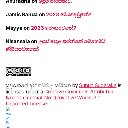
Anuradha
on
ප්‍රේම පාරමිතාව.
Jamis Banda
on
2023 මොකද වුනේ?
Mayya
on
2023 මොකද වුනේ?
Nisansala
on
උසස් පෙළ කරන්නේ මෙහෙමයි
#දීර්ඝසටහනක්
සුදාරක‍ගේ අන්තර්ජාල සටහන
by
Supun Sudaraka
is
licensed under a
Creative Commons Attribution-
Noncommercial-No Derivative Works 3.0
Unported License