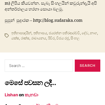
m) ලිපිය කියවන්න. සැබෑ සිංහලයින් කවුරුන්දැයි අපි
අන්තර්ජාලය හරහා සොයා බලමු.
සුපුන් සුදාරක – http://blog.sudaraka.com
ඉතිහාසඥයින්
,
ඉතිහාසය
,
ජයරත්න පතිරආරච්චි
,
දේව
,
නාග
,
Tags
යක්ෂ
,
රාක්ෂ
,
රාමායනය
,
රිවිර
,
විජය රජු
,
සිංහල
Search
for:
මෙසේ පවසන ලදී…
Lishan
on
කැනඩා