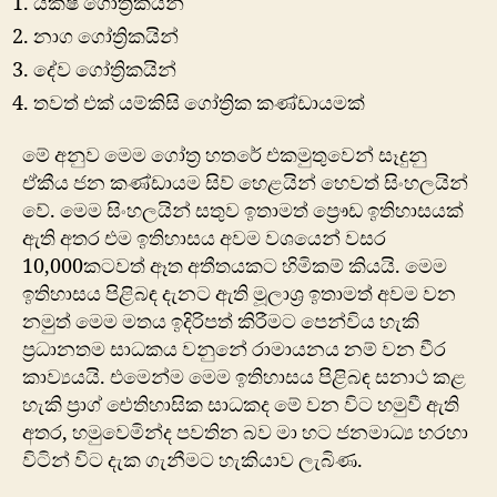
යක්ෂ ගෝත්‍රිකයින්
නාග ගෝත්‍රිකයින්‍
දේව ගෝත්‍රිකයින්
තවත් එක් යම්කිසි ගෝත්‍රික කණ්ඩායමක්
මේ අනුව මෙම ගෝත්‍ර හතරේ එකමුතුවෙන් සෑදුනු
ඒකීය ජන කණ්ඩායම සිව් හෙළයින් හෙවත් සිංහලයින්
වේ. මෙම සිංහලයින් සතුව ඉතාමත් ප්‍රෞඩ ඉතිහාසයක්
ඇති අතර එම ඉතිහාසය අවම වශයෙන් වසර
10,000කටවත් ඈත අතීතයකට හිමිකම් කියයි. මෙම
ඉතිහාසය පිළිබඳ දැනට ඇති මූලාශ්‍ර ඉතාමත් අවම වන
නමුත් මෙම මතය ඉදිරිපත් කිරීමට පෙන්විය හැකි
ප්‍රධානතම සාධකය වනුනේ රාමායනය නම් වන වීර
කාව්‍යයයි. එමෙන්ම මෙම ඉතිහාසය පිළිබඳ සනාථ කළ
හැකි ප්‍රාග් ඓතිහාසික සාධකද මේ වන විට හමුවී ඇති
අතර, හමුවෙමින්ද පවතින බව මා හට ජනමාධ්‍ය හරහා
විටින් විට දැක ගැනීමට හැකියාව ලැබිණ.