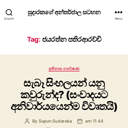
සුදාරකගේ අන්තර්ජාල සටහන
Search
Menu
Tag:
ජයරත්න පතිරආරච්චි
Categories
ඉතිහාස ගවේෂණ
සැබෑ සිංහලයන් යනු
කවුරුන්ද? (සංවාදයට
අනිවාර්යයෙන්ම විවෘතයි)
By
Supun Sudaraka
am 11:44
Post
Post
author
date