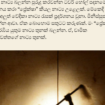
 නාට්‍ය බලන්න පුරුදු කරවන්න ටවර් හෝල් පදනම
නය කරා “ප්‍රේක්ෂා” කියල නාට්‍ය උළෙලක්. මේකෙද
ුත් වේදිකා නාට්‍ය රැසක් ප්‍රදර්ශනය වුනා. මිනිස්සුත
න ආවා. ඒක බොහොම සතුටට කරුණක්. මං “ප්‍රේක්ෂ
ඹිය යුතුම නාට්‍ය තුනක් බලන්න. ඒ, චාමික
ත්තගේ නාට්‍ය තුනක්.