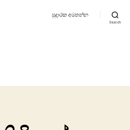
සුදාරක අමතන්න
Search