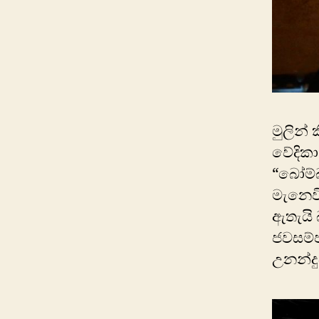
මුලින්
වේදිකා
“බෝම්බ
මැනෙව
ඇතැයි 
ජවසම්ප
උනන්දු