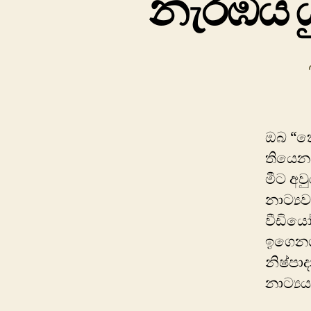
නැරඹිය ය
ඔබ “ක
තියෙනව
මීට අව
නාට්‍ය
වීඩියෝ
ඉගෙනග
නිෂ්පා
නාට්‍ය