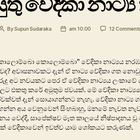
ුතු වේදිකා නාට්‍ය
By
Supun Sudaraka
am 10:00
12 Comment
Post
Post
author
date
ොලොම්​බො කොලොම්​බො” වේදිකා නාට්‍යය නරඹ
ද? අවාසනාවකට දැන් ඒ නාට්‍ය වේදිකා ගත නොවු
ුරුදු අට නවයකට පෙර ඒ වේදිකා නාට්‍යය ලංකාවේ 
වලට එකතු කරේ අමුතුම ජවයක්. මේ වේදිකා නාට්‍ය
වක්වත් දැන් සොයාගන්න​ට නැහැ. වේදිකා නාට්‍ය 
න්න අය වෙනුවෙන් සිංහබාහු, මනමේ නැවත නැව
දනය වෙද්දි, සාපේක්ෂව මෑත කාලයේ නිෂ්පාදනය වූ 
යක් වේදිකාවෙන් ඉවත්ව යාම ශෝකය​ට කරුණක්.