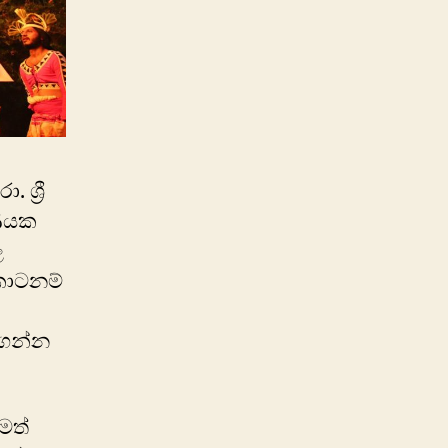
ශ්‍රී
ෂණයක
ෙ
කොටනම්
නගන්න
මත්