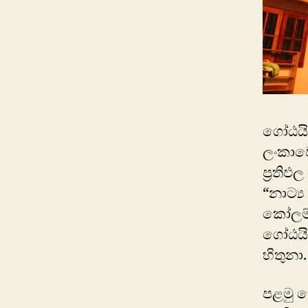
ගෝඨයිම
ලංකාව
ප්‍රති
“නාට්
කෝලම්,
ගෝඨයි
හිතුනා.
පළමු 