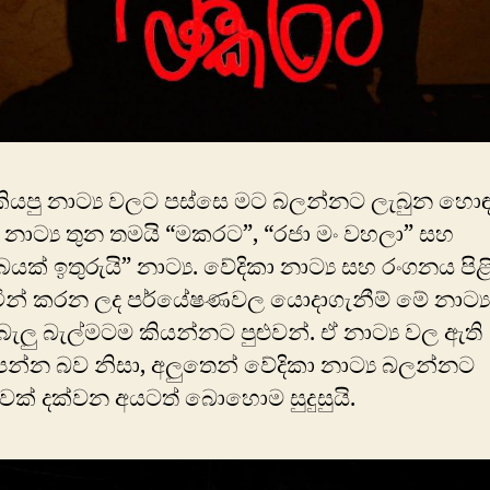
 කියපු නාට්‍ය වලට පස්සෙ මට බලන්නට ලැබුන හො
 නාට්‍ය තුන තමයි “මකරට”, “රජා මං වහලා” සහ
යක් ඉතුරුයි” නාට්‍ය. වේදිකා නාට්‍ය සහ රංගනය පිළ
ින් කරන ලද පර්යේෂණවල යොදාගැනීම් මේ නාට්‍
බැලු බැල්මටම කියන්නට පුළුවන්. ඒ නාට්‍ය වල ඇති
න්න බව නිසා, අලුතෙන් වේදිකා නාට්‍ය බලන්නට
වක් දක්වන අයටත් බොහොම සුදුසුයි.