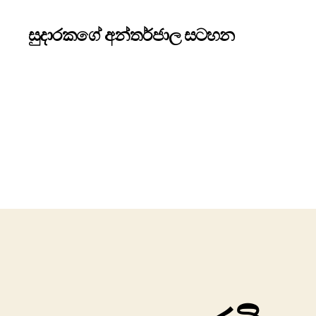
සුදාරකගේ අන්තර්ජාල සටහන