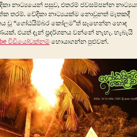
ිකා නාට්‍යයෙන් පසුව, එතරම් ජවසම්පන්න නාට්‍යය
ක තරම්. වේදිකා නාට්‍යයක්ම ​නොවුනත් මෑතකදී
්ශනය වූ “ගෝඨයිම්බර කෝලම”ත් සෑහෙන්න හොඳ
ණයක්. එයත් දැන් ප්‍රදර්ශනය වන්නේ නැහැ. හැබැයි
be වීඩියෝවක්නම්
හොයාගන්න පුළුවන්.