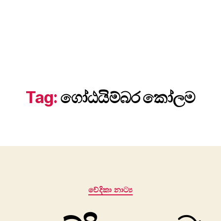
Tag:
ගෝඨයිම්බර කෝලම
Categories
වේදිකා නාට්‍ය