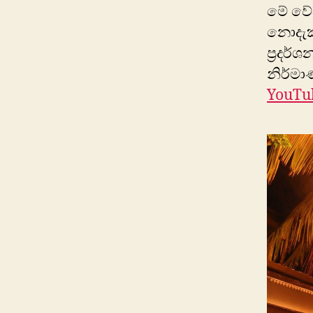
මේ වේද
නොදැක්
ප්‍රදර
නිර්මා
YouTu