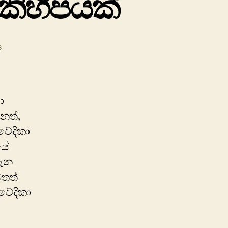
 කිහිපයක්
on
s
නැරඹිය
යුතු
වේදිකා
නාට්‍ය
ා
කිහිපයක්
නත්,
වේදිකා
යේ
ගැන
තත්
වේදිකා