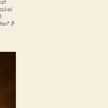
ෙන්
ි පරණ
්
ා” ගි​