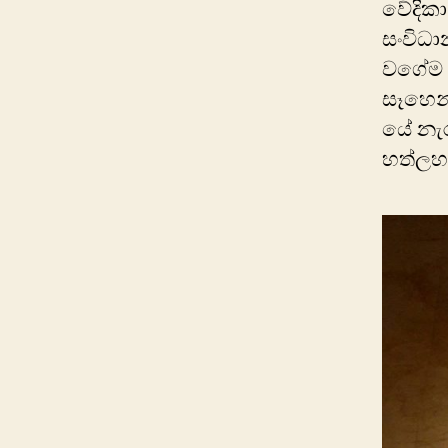
වේදිකා
සංවිධා
වගේම අල
සෑහෙන්
යේ නැර
හත්ලහව