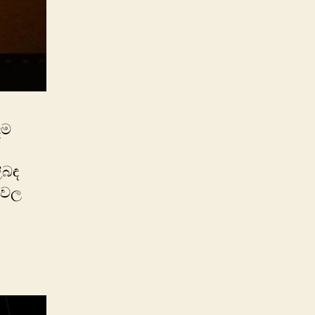
ඳම
ිබඳ
යවල