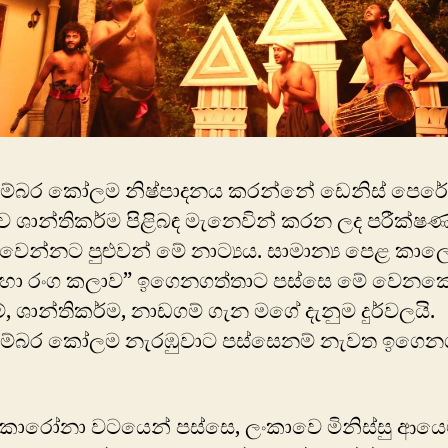
්බර කෝලම නිෂ්පාදනය කරන්නේ ඩෙනිස් පෙරේරා. 
ෙ ශාන්තිකර්ම පිළිබඳ මැනෙවින් කරන ලද පරීක්
ඵල වෙන්නට පුළුවන් මේ නාට්‍යය. සාමාන්‍ය පෙළ කාල
‍ය හා රංග කලාව” ඉගෙනගත්තාට පස්සෙ මේ වෙන
 ශාන්තිකර්ම, නාඩගම් ගැන මගේ දැනුම දුර්වලයි.
ම්බර කෝලම නැරඹුවාට පස්සෙනම් නැවත ඉගෙ
කොරෝනා වටයෙන් පස්​සෙ, ලංකාවෙ මිනිස්සු ආයෙ