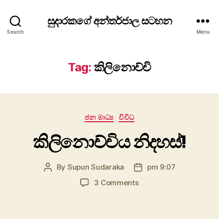
සුදාරකගේ අන්තර්ජාල සටහන
Search
Menu
Tag:
කිලිනොච්චි
Categories
ජන මාධ්‍ය
විවිධ
කිලිනොච්චිය නිදහස්!
By
Supun Sudaraka
pm 9:07
Post
Post
author
date
on
3 Comments
කිලිනොච්චිය
නිදහස්!