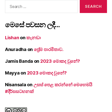
Search
for:
මෙසේ පවසන ලදී…
Lishan
on
කැනඩා
Anuradha
on
ප්‍රේම පාරමිතාව.
Jamis Banda
on
2023 මොකද වුනේ?
Mayya
on
2023 මොකද වුනේ?
Nisansala
on
උසස් පෙළ කරන්නේ මෙහෙමයි
#දීර්ඝසටහනක්