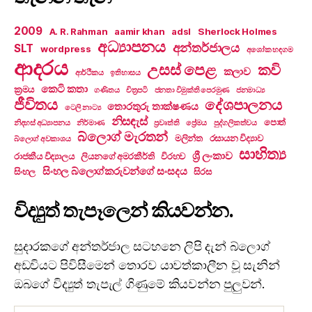
2009
A. R. Rahman
aamir khan
adsl
Sherlock Holmes
අධ්‍යාපනය
අන්තර්ජාලය
SLT
wordpress
අශෝක හඳගම
ආදරය
උසස් පෙළ
කවි
කලාව
ආර්ථිකය
ඉතිහාසය
කෙටි කතා
ක්‍රමය
ගණිතය
චිත්‍රපටි
ජනතා විමුක්ති පෙරමුණ
ජනමාධ්‍ය
ජීවිතය
දේශපාලනය
තොරතුරු තාක්ෂණය
ටෙලි නාට්‍ය
නිසඳැස්
පොත්
නිදහස් අධ්‍යාපනය
නිර්මාණ
ප්‍රවෘත්ති
ප්‍රේමය
පුද්ගලිකත්වය
බ්ලොග් මැරතන්
මලින්ත
රසායන විද්‍යාව
බ්ලොග් අවකාශය
සාහිත්‍ය
ශ්‍රී ලංකාව
රාජකීය විද්‍යාලය
ලියනගේ අමරකීර්ති
විරහව
සිංහල බ්ලොග්කරුවන්ගේ සංසදය
සිංහල
සිරස
විද්‍යුත් තැපෑලෙන් කියවන්න.
සුදාරකගේ අන්තර්ජාල සටහනෙ ලිපි දැන් බ්ලොග්
අඩවියට පිවිසීමෙන් තොරව යාවත්කාලීන වූ සැනින්
ඔබගේ විද්‍යුත් තැපැල් ගිණුමේ කියවන්න පුලුවන්.