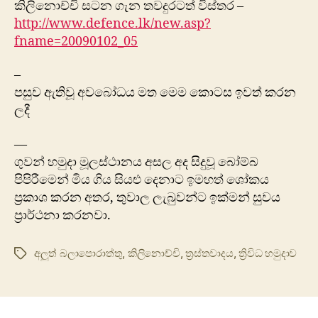
කිලිනොච්චි සටන ගැන තවදුරටත් විස්තර –
http://www.defence.lk/new.asp?
fname=20090102_05
–‍
පසුව ඇතිවූ අවබෝධය මත මෙම කොටස ඉවත් කරන
ලදී
—
‍ගුවන් හමුදා මූලස්ථානය අසල අද සිදුවූ බෝම්බ
පිපිරීමෙන් මිය ගිය සියළු දෙනාට ‍ඉමහත් ශෝකය
ප්‍රකාශ කරන අතර, තුවාල ලැබුවන්ට ඉක්මන් සුවය
ප්‍රාර්ථනා කරනවා.
අලුත් බලා‍පොරාත්තු
,
කිලිනොච්චි
,
ත්‍රස්තවාදය
,
ත්‍රිවිධ හමුදාව
Tags