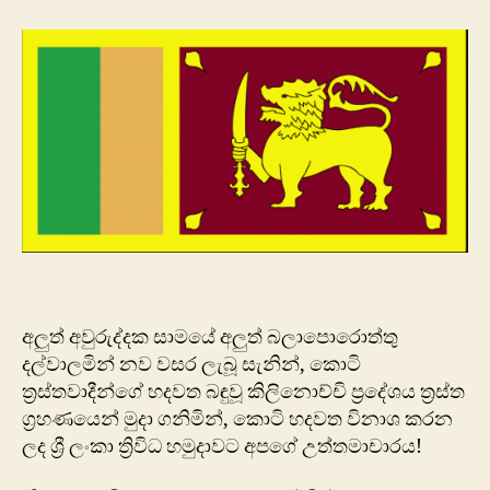
අලුත් අවුරුද්දක සාමයේ අලුත් බලාපොරොත්තු
දල්වාලමින් නව වසර ලැබූ සැනින්, ‍කොටි
ත්‍රස්තවාදීන්ගේ හදවත බඳුවූ කිලිනොච්චි ප්‍රදේශය ත්‍රස්ත
ග්‍රහණයෙන් මුදා ගනිමින්, කොටි හදවත විනාශ කරන
ලද ශ්‍රී ලංකා ත්‍රිවිධ හමුදාවට අපගේ උත්තමාචාරය!