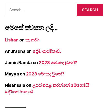
Search
for:
මෙසේ පවසන ලදී…
Lishan
on
කැනඩා
Anuradha
on
ප්‍රේම පාරමිතාව.
Jamis Banda
on
2023 මොකද වුනේ?
Mayya
on
2023 මොකද වුනේ?
Nisansala
on
උසස් පෙළ කරන්නේ මෙහෙමයි
#දීර්ඝසටහනක්