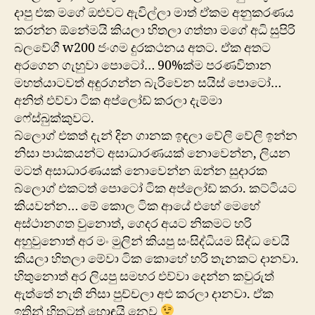
දාපු එක මගේ ඔළුවට ඇවිල්ලා මාත් ඒකම අනුකරණය
කරන්න ඕනේමයි කියලා හිතලා ගත්තා මගේ අධි සුපිරි
බලවේගී w200 ජංගම දුරකථනය අතට. ඒක අතට
අරගෙන ගැහුවා පොටෝ… 90%ක්ම පරණවිතාන
මහත්යාටවත් අඳුරගන්න බැරිවෙන සයිස් පොටෝ…
අනිත් එව්වා ටික අප්ලෝඩ් කරලා දැම්මා
ෆේස්බුක්කුවට.
බ්ලොග් එකත් දැන් දින ගානක ඉඳලා වේලි වේලි ඉන්න
නිසා පාඨකයන්ට අසාධාරණයක් ‍නොවෙන්න, ලියන
මටත් අසාධාරණයක් නොවෙන්න ඔන්න සුදාරක
බ්ලොග් එකටත් පොටෝ ටික අප්ලෝඩ් කරා. කට්ටියට
කියවන්න… මේ කොල ටික ආ‍යේ එහේ මෙහේ
අස්ථානගත වුනොත්, ගෙදර අයට නිකමට හරි
අහුවුනොත් අර මං මුලින් කියපු සංසිද්ධියම සිද්ධ වෙයි
කියලා හිතලා ‍මේවා ටික කොහේ හරි තැනකට දානවා.
හිතු‍‍නොත් අර ලියපු සමහර එව්වා දෙන්න කවුරුත්
ඇත්තේ නැති නිසා පුච්චලා අළු කරලා දානවා. ඒක
ඉතින් හිතටත් හොඳයි නෙව