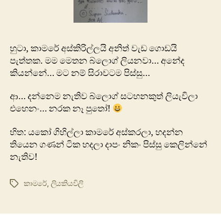
හුටා, කාමරේ අස්කිරිල්ලයි අනිත් වැඩ ගොඩයි
පැත්තක. මම මෙතන බ්ලොග් ලියනවා… අනේද
කියන්නේ… මට නම් සිරාවටම පිස්සු…
ආ… දන්නෙම නැතිව බ්ලොග් සටහනකුත් ලියැවිලා
එහෙනං… නරක නෑ පුතෝ!
හිත: යකෝ ගිහිල්ලා කාමරේ අස්කරලා, හදන්න
තියෙන ගණන් ටික හදලා දාපං නිකං පිස්සු කෙලින්නේ
නැතිව!
කාමරේ
,
ලියකියවිලි
Tags