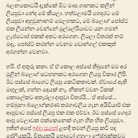
බලනකොටයි දැක්කේ මීට මාස ගානකට කලින්
ලියපුවා නේද මේ කියලා. හත්වලාමයි ගෙදරට ‍මේ
ලියපුවා අහුවුනානම් මෙලහකට, මේ බ්ලොග් පෝස්ට්
එක ලියන්න වෙන්නේ ‍මුල්ලේරියාවට යන ගම‍න්
ලැප්ටොප් එකක් අතට අරගෙන. ලියලා විතරක් නම්
මදෑ. පෝස්ට් කරන්න‍ වෙනම ඩොන්ගල් එකකුත්
අරගන්න වෙනවා.
හරි. ඒ අතුරු කතා. ඒ ඒ කොල අස්සේ තිබුනේ මම අර
මුලින් බ්ලොග් සටහනකට අරගෙන ලියපු විකාර ලිපි.
ඊ‍ට පස්සේ බාගෙට ලියපු කෙටිකතාවක්. ඒවායේ ඇති
මඟුලක්, ගන්න දෙයක් නෑ. නිකන් වචන ටිකක්
කොලේකට අතෑරලා දාපුවා විතරයි… ඒ අස්සේ…
හම්බුනා බ්ලොග්කරණ තරගාවලිය ගැන අයිඩියාර් එක
ආපුවාට පස්සේ ලියපු එක එක එව්වා. ඊට පස්සේ ගෙදර
ආපු වෙලාවක එක්කෙනෙක් ගැන හිත හිත ලියපුවා.
ඉතින් අපේ
ඉද්දා සහෝ
ළඟදී තමන් ලියපු කවි පද
පේලියකුයි, චිත්‍රයකුයි පො‍ටෝ ගහලා ෆේස්බුක්කුවට