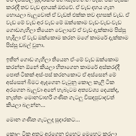
කරද්දී තව වැඩ දහයක් ඔළුවේ. ඒ වැඩ දහය ගැන
හොයලා බැලුවොත් ඒ වැඩත් එක්ක තව දහසක් වැඩ. ඒ
වැඩ මේ වැඩ අර වැඩ මේ ඔක්කොම වැඩ-වැඩ-වැඩ
ගොඩගැහිලා තියෙන වෙලාවේ ඒ වැඩ දැක්කාම පිස්සු
හැදිලා ඒ වැඩ ‍ඔක්කොම කරන මගේ කාමරේ දැක්කාම
පිස්සු ඩබල් වුනා.
ඉතින් ගොඩ ගැහිලා තියෙන ඒ-මේ වැඩ ඔක්කොම
කරන්න ඕනේ කියලා හිතාගෙන කාමරේ අස්කරද්දී
පොත් ටිකක් අස්-පස් කරනකො‍ට ඒ අස්සෙන් මේ
අස්සෙන් බිමට ඇදගෙන වැටුනු කොල කෑලි ටික
අරගෙන බැලුවා අනේ හැබෑටම අත්‍යවශ්‍ය දෙයක්ද,
නැත්තං මොනවාහරි ගණිත ගැටලු විසඳපුවාදවත්
කියලා බලන්න…
මොන ගණිත ගැටලුද සුදාරකට…
කොල ටික අතට අරගෙන එහෙට මෙහෙට කරලා