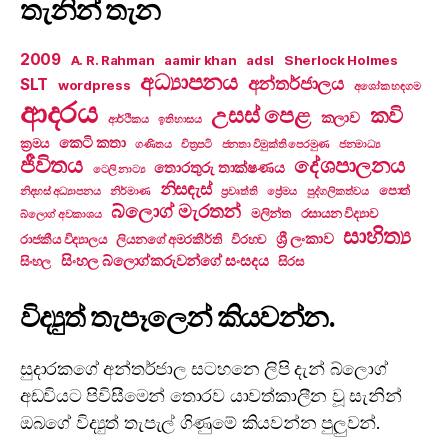
තැනින් තැන
2009
A. R. Rahman
aamir khan
adsl
Sherlock Holmes
අධ්‍යාපනය
අන්තර්ජාලය
SLT
wordpress
අශෝක හඳගම
ආදරය
උසස් පෙළ
කවි
කලාව
ආර්ථිකය
ඉතිහාසය
කෙටි කතා
ක්‍රමය
ගණිතය
චිත්‍රපටි
ජනතා විමුක්ති පෙරමුණ
ජනමාධ්‍ය
ජීවිතය
දේශපාලනය
තොරතුරු තාක්ෂණය
ටෙලි නාට්‍ය
නිසඳැස්
පොත්
නිදහස් අධ්‍යාපනය
නිර්මාණ
ප්‍රවෘත්ති
ප්‍රේමය
පුද්ගලිකත්වය
බ්ලොග් මැරතන්
මලින්ත
රසායන විද්‍යාව
බ්ලොග් අවකාශය
සාහිත්‍ය
ශ්‍රී ලංකාව
රාජකීය විද්‍යාලය
ලියනගේ අමරකීර්ති
විරහව
සිංහල බ්ලොග්කරුවන්ගේ සංසදය
සිංහල
සිරස
විද්‍යුත් තැපෑලෙන් කියවන්න.
සුදාරකගේ අන්තර්ජාල සටහනෙ ලිපි දැන් බ්ලොග්
අඩවියට පිවිසීමෙන් තොරව යාවත්කාලීන වූ සැනින්
ඔබගේ විද්‍යුත් තැපැල් ගිණුමේ කියවන්න පුලුවන්.