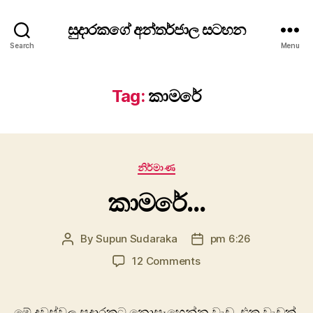
සුදාරකගේ අන්තර්ජාල සටහන
Search
Menu
Tag:
කාමරේ
Categories
නිර්මාණ
කාමරේ…
By
Supun Sudaraka
pm 6:26
Post
Post
author
date
on
12 Comments
කාමරේ…
මේ දවස්වල සුදාරකට නොසෑහෙන්න වැඩ. එක වැඩක්