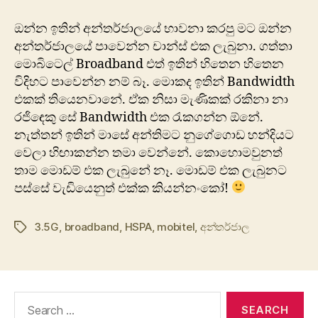
නියතං
BANDWIDTH
ඔන්න ඉතින් අන්තර්ජාලයේ භාවනා කරපු මට ඔන්න
අනියතං
අන්තර්ජාලයේ පාවෙන්න චාන්ස් එක ලැබුනා. ගත්තා
මොබිටෙල් Broadband එත් ඉතින් හිතෙන හිතෙන
විදිහට පාවෙන්න නම් බෑ. මොකද ඉතින් Bandwidth
එකක් තියෙනවානේ. ඒක නිසා මැණිකක් රකිනා නා
රජි‍ඳෙකු සේ Bandwidth එක රැකගන්න ඕනේ.
නැත්තන් ඉතින් මාසේ අන්තිමට නුගේගොඩ හන්දියට
වෙලා හිඟාකන්න තමා වෙන්නේ. කොහොමවුනත්
තාම මොඩම් එක ලැබුනේ නෑ. මොඩම් එක ලැබුනට
පස්සේ වැඩියෙනුත් එක්ක කියන්නංකෝ!
3.5G
,
broadband
,
HSPA
,
mobitel
,
අන්තර්ජාල
Tags
Search
for: