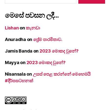
මෙසේ පවසන ලදී…
Lishan
on
කැනඩා
Anuradha
on
ප්‍රේම පාරමිතාව.
Jamis Banda
on
2023 මොකද වුනේ?
Mayya
on
2023 මොකද වුනේ?
Nisansala
on
උසස් පෙළ කරන්නේ මෙහෙමයි
#දීර්ඝසටහනක්