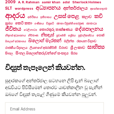
2009
A. R. Rahman
aamir khan
adsl
Sherlock Holmes
අධ්‍යාපනය
අන්තර්ජාලය
SLT
wordpress
අශෝක හඳගම
ආදරය
උසස් පෙළ
කවි
කලාව
ආර්ථිකය
ඉතිහාසය
කෙටි කතා
ක්‍රමය
ගණිතය
චිත්‍රපටි
ජනතා විමුක්ති පෙරමුණ
ජනමාධ්‍ය
ජීවිතය
දේශපාලනය
තොරතුරු තාක්ෂණය
ටෙලි නාට්‍ය
නිසඳැස්
පොත්
නිදහස් අධ්‍යාපනය
නිර්මාණ
ප්‍රවෘත්ති
ප්‍රේමය
පුද්ගලිකත්වය
බ්ලොග් මැරතන්
මලින්ත
රසායන විද්‍යාව
බ්ලොග් අවකාශය
සාහිත්‍ය
ශ්‍රී ලංකාව
රාජකීය විද්‍යාලය
ලියනගේ අමරකීර්ති
විරහව
සිංහල බ්ලොග්කරුවන්ගේ සංසදය
සිංහල
සිරස
විද්‍යුත් තැපෑලෙන් කියවන්න.
සුදාරකගේ අන්තර්ජාල සටහනෙ ලිපි දැන් බ්ලොග්
අඩවියට පිවිසීමෙන් තොරව යාවත්කාලීන වූ සැනින්
ඔබගේ විද්‍යුත් තැපැල් ගිණුමේ කියවන්න පුලුවන්.
Email
Address