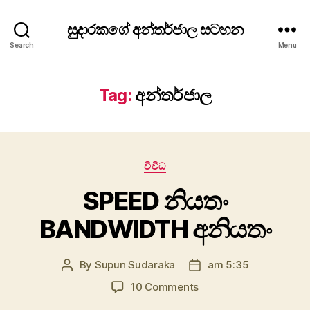
සුදාරකගේ අන්තර්ජාල සටහන
Search
Menu
Tag:
අන්තර්ජාල
Categories
විවිධ
SPEED නියතං
BANDWIDTH අනියතං
By
Supun Sudaraka
am 5:35
Post
Post
author
date
on
10 Comments
SPEED