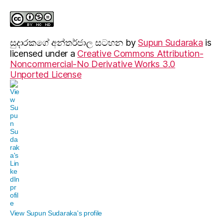
සුදාරක‍ගේ අන්තර්ජාල සටහන
by
Supun Sudaraka
is
licensed under a
Creative Commons Attribution-
Noncommercial-No Derivative Works 3.0
Unported License
View Supun Sudaraka's profile