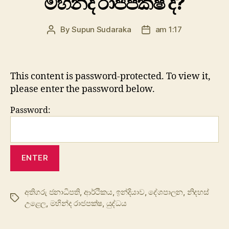
මහින්ද රාජපක්ෂ ද?
By
Supun Sudaraka
am 1:17
Post
Post
author
date
This content is password-protected. To view it,
please enter the password below.
Password:
අතිගරු ජනාධිපති
,
ආර්ථිකය
,
ඉන්දියාව
,
දේශපාලන
,
නිදහස්
Tags
උළෙල
,
මහින්ද රාජපක්ෂ
,
යුද්ධය