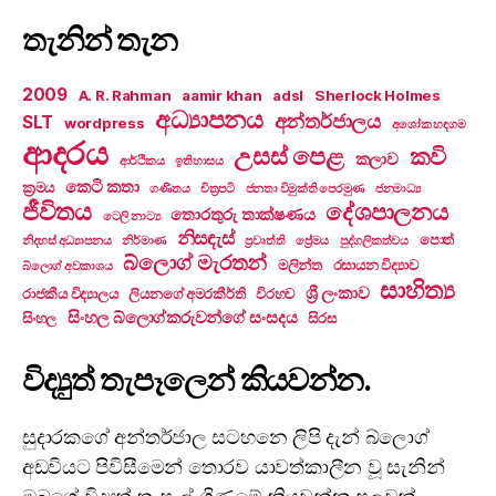
තැනින් තැන
2009
A. R. Rahman
aamir khan
adsl
Sherlock Holmes
අධ්‍යාපනය
අන්තර්ජාලය
SLT
wordpress
අශෝක හඳගම
ආදරය
උසස් පෙළ
කවි
කලාව
ආර්ථිකය
ඉතිහාසය
කෙටි කතා
ක්‍රමය
ගණිතය
චිත්‍රපටි
ජනතා විමුක්ති පෙරමුණ
ජනමාධ්‍ය
ජීවිතය
දේශපාලනය
තොරතුරු තාක්ෂණය
ටෙලි නාට්‍ය
නිසඳැස්
පොත්
නිදහස් අධ්‍යාපනය
නිර්මාණ
ප්‍රවෘත්ති
ප්‍රේමය
පුද්ගලිකත්වය
බ්ලොග් මැරතන්
මලින්ත
රසායන විද්‍යාව
බ්ලොග් අවකාශය
සාහිත්‍ය
ශ්‍රී ලංකාව
රාජකීය විද්‍යාලය
ලියනගේ අමරකීර්ති
විරහව
සිංහල බ්ලොග්කරුවන්ගේ සංසදය
සිංහල
සිරස
විද්‍යුත් තැපෑලෙන් කියවන්න.
සුදාරකගේ අන්තර්ජාල සටහනෙ ලිපි දැන් බ්ලොග්
අඩවියට පිවිසීමෙන් තොරව යාවත්කාලීන වූ සැනින්