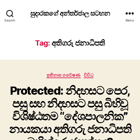
සුදාරකගේ අන්තර්ජාල සටහන
Search
Menu
Tag:
අතිගරු ජනාධිපති
Categories
ඉතිහාස ගවේෂණ
විවිධ
Protected: නිදහසට පෙර,
පසු සහ නිදහසට පසු බිහිවූ
විශිෂ්ඨතම “දේශපාලනික”
නායකයා අතිගරු ජනාධිපති