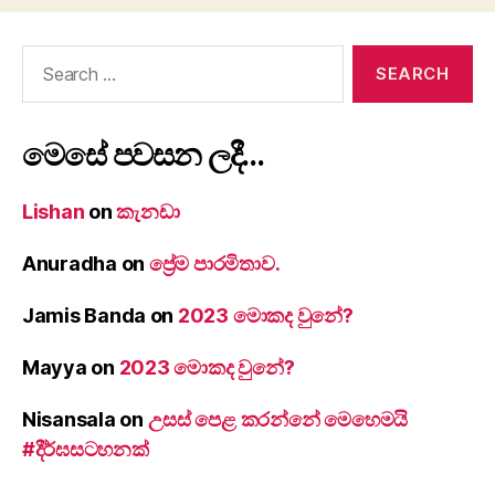
Search
for:
මෙසේ පවසන ලදී…
Lishan
on
කැනඩා
Anuradha
on
ප්‍රේම පාරමිතාව.
Jamis Banda
on
2023 මොකද වුනේ?
Mayya
on
2023 මොකද වුනේ?
Nisansala
on
උසස් පෙළ කරන්නේ මෙහෙමයි
#දීර්ඝසටහනක්